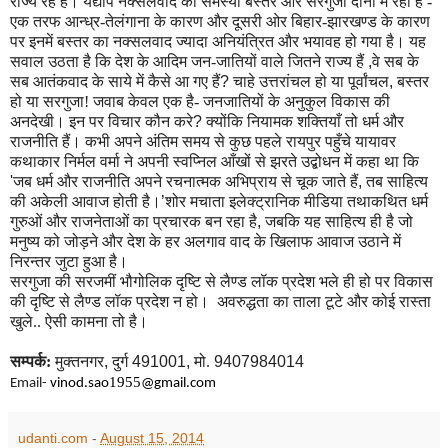
राज्य रहे हैं। यद्यपि नक्सलवाद की समस्या बस्तर और सरगुजा दोनों में रही है -
एक तरफ आन्ध्र-तेलंगाना के कारण और दूसरी ओर बिहार-झारखण्ड के कारण
पर इनमें बस्तर का नक्सलवाद ज्यादा अनियंत्रित और भयावह हो गया है। यह
सवाल उठता है कि देश के आदिम जन-जातियों वाले जितने राज्य हैं
,
वे सब के
सब आतंकवाद के साये में कैसे आ गए हैं
?
चाहे उत्तरांचल हो या पूर्वांचल
,
बस्तर
हो या सरगुजा! जवाब केवल एक है- जनजातियों के अनुकुल विकास की
अनदेखी। इन पर विचार कौन करे
?
क्योंकि नियामक शक्तियाँ तो धर्म और
राजनीति हैं। कभी अपने अंतिम समय से कुछ पहले रायपुर पहुँचे यायावर
कथाकार निर्मल वर्मा ने अपनी स्वप्निल आँखों से झरते उद्बोधन में कहा था कि
'
जब धर्म और राजनीति अपने रचनात्मक अभिप्राय से चूक जाते हैं
,
तब साहित्य
की अकेली आवाज होती है
।
’
शोर मचाता इलेक्ट्रानिक मीडिया तथाकथित धर्म
गुरुओं और राजनेताओं का प्रचारक बन रहा है
,
जबकि यह साहित्य ही है जो
मनुष्य को जो
ड़ने
और देश के हर अलगाव वाद के खिलाफ आवाज उठाने में
निरन्तर जुटा हुआ है।
सरगुजा की सरजमीं भौगोलिक दृष्टि से लैण्ड लॉक प्रदेश भले ही हो पर विकास
की दृष्टि से लैण्ड लॉक प्रदेश न हो। अवरुद्धता का ताला टूटे और कोई रास्ता
खुले.. ऐसी कामना तो है।
सम्पर्क:
मुक्तनगर
,
दुर्ग
491001,
मो.
9407984014
1955
Email-
vinod.sao
@gmail.com
udanti.com
-
August 15, 2014