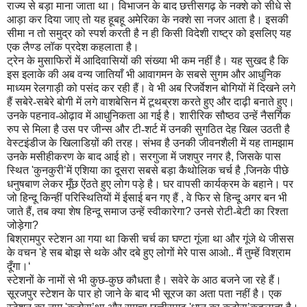
राज्य से बड़ा माना जाता था। विभाजन के बाद छत्तीसगढ़ के न
क्शे
को सीधे से
आड़ा कर दिया जा
ए
तो यह हूबहू अमेरिका के नक्शे सा नजर आता है। इसकी
सीमा न तो समुद्र को स्पर्श करती है न ही किसी विदेशी राष्ट्र को इसलिए यह
एक लैण्ड लॉक प्रदेश कहलाता है।
ट्रेन के मुसाफिरों में आदिवासियों की संख्या भी कम नहीं है। यह सुखद है कि
इस इलाके की अब वन्य जातियाँ भी आवागमन के सबसे सुगम और आधुनिक
माध्यम रेलगाड़ी को पसंद कर रही हैं। वे भी अब रिजर्वेशन बोगियों में दिखने लगे
हैं सबेरे-सबेरे बोगी में लगे वाशबेसिन में टूथब्रश करते हुए और दाढ़ी बनाते हुए।
उनके पहनाव-ओढ़ाव में आधुनिकता आ गई है। शारीरिक सौष्ठव उन्हें नैसर्गिक
रुप से मिला है उस पर जीन्स और टी-शर्ट में उनकी सुगठित देह खिल उठती है
वेस्टइंडीज के खिलाडिय़ों की तरह। संभव है उनकी जीवनशैली में यह तामझाम
उनके मसीहीकरण के बाद आई हो। सरगुजा में जशपुर नगर है
,
जिसके पास
स्थित
'
कुनकुरी
’
में एशिया का दूसरा सबसे बड़ा कैथोलिक चर्च है
,
जिनके पीछे
धनुषबाण लेकर मूँछ ऐंठते हुए लोग पड़े है। घर वापसी कार्यक्रम के बहाने। पर
जो हिन्दू किन्हीं परिस्थितियों में ईसाई बन गए हैं
,
वे फिर से हिन्दू अगर बन भी
जाते हैं
,
तब क्या शेष हिन्दू समाज उन्हें स्वीकारेगा
?
उनसे रोटी-बेटी का रिश्ता
जोड़ेगा
?
बिश्रामपुर स्टेशन आ गया था किसी चर्च का घण्टा गूंजा था और गूंजे थे जीसस
के वचन
'
हे सब बोझ से थके और दबे हुए लोगों मेरे पास आओ.. मैं तुम्हें विश्राम
दूँगा।
‘
स्टेशनों के नामों से भी कुछ-कुछ कौधता है। स
वे
रे के आठ बजने जा रहे हैं।
सूरजपुर स्टेशन के पार हो जाने के बाद भी सूरज का अता पता नहीं है। एक