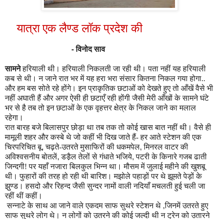
यात्रा एक लैण्ड लॉक प्रदेश की
-
विनोद साव
सामने
हरियाली थी। हरियाली निकलती जा रही थी। पता नहीं यह हरियाली
कब से थी। न जाने रात भर में यह हरा भरा संसार कितना निकल गया होगा..
और हम बस सोते रहे होंगे। इन प्राकृतिक छटाओं को देखते हुए तो आँखें वैसे भी
नहीं अघाती हैं और अगर ऐसी ही छटाएँ रही होंगी जैसी मेरी आँखों के सामने घंटे
भर से है तब तो इन छटाओं के एक वृहत्तर क्षेत्र के निकल जाने का मलाल
रहेगा।
रात बारह बजे बिलासपुर छोड़ा था तब तक तो कोई खास बात नहीं थी। वैसे ही
मामूली शहर और कस्बे थे जो कहीं भी दिख जाते हैं- हर आते स्टेशन की एक
चिरपरिचित बू
,
चढ़ते-उतरते मुसाफिरों की धकमपेल
,
मिनरल वाटर की
अविश्वसनीय बोतलें
,
डडै़ल तेलों से गंधाते भजिये
,
पटरी के किनारे गजब ढाती
जिन्दगी! पर यहाँ नजारा बिलकुल भिन्न था। मौसम में जुलाई महीने की खुशबू
थी। फुहारों की तरह हो रही थी बारिश। मझोले पहाड़ों पर थे झूमते पेड़ों के
झुण्ड। हसदो और रिहन्द जैसी सुन्दर नामों वाली नदियाँ मचलती हुई चली जा
रहीं थीं कहीं।
सन्नाटे के साथ आ जाने वाले एकदम साफ सुथरे स्टेशन थे
,
जिनमें उतरते हुए
साफ सुथरे लोग थे। न लोगों को उतरने की कोई जल्दी थी न ट्रेन को उतारने