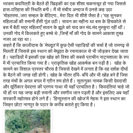
भरकम कवयित्री के बैठते ही खिड़की का एक शी
शा
चकनाचूर हो गया जिससे
हास-परिहास की स्थिति बनी। मैं भी मंचीय अन्दाज में उनसे कह उठा
'
मोहतरमा..जरा सम्हल के बैठिएगा.. मेरा दिल भी शीशे जैसा है।
’
यह सुनकर
महिलाओं की रुमानी हँसी गूंज उठी। सावन का महीना था बस के हिचकोले से
बस में बैठी भद्र महिलाएँ सावन के झूले को याद कर मंद-मंद मुस्कुरा रहीं थीं।
उनकी गोद में किलकते हुए बच्चे थे
,
जिन्हें माँ की गोद के सामने आकाश तुच्छ
नजर आ रहा था।
कहते हैं कि कालीदास के
'
मेघदूत
’
में कुछ ऐसी पहाडिय़ों की चर्चा है जो रामगढ़ से
मिलती हैं जिससे इस स्थान को मेघूदत के रचनाकाल से भी जोड़कर देखा जाता
है। पहाडिय़ों में इसकी एक खोह को विश्व की सबसे प्राचीन नाट्यशाला के रुप
में भी प्रचारित किया गया है। प्राकृतिक खोह आकर्षक बन पड़ी है। खोह के
सामने का वि
शा
ल प्रस्तर चौरस है जिससे देखने में लगता है कि वह दर्शक दीर्घा
के बैठने की जगह रही होगी। खोह के भीतर दाँये
-
बाँये और भी खोह बने हैं जिस
तरह मंचों के अगल बगल में ग्रीन रुम होते हैं। सुतानुका नामक किसी देवदासी
और मूर्तिकार देवदत्ता की प्रणय गाथा भी यहाँ प्रचलित है। किवदंतियां चाहे जो
भी हों पर यह जगह बड़ी रुमानी और रमणीय जान पड़ती है और इसलिए अब यहाँ
सरकारी महोत्सव होने लगे हैं।
'
हिन्दुस्तान की खोज
’
में नेह
रू
ने इस स्थान का
जिक्र छोटा नागपुर के पठार के करीब बताते हुए किया है।