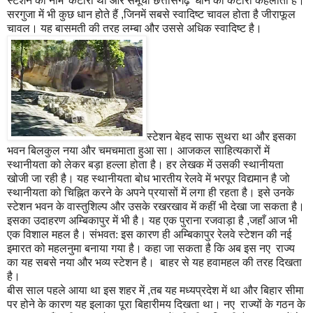
स्टेशन का नाम
'
कटोरा
’
था और समूचा छत्तीसगढ़
'
धान का कटोरा
’
कहलाता है।
सरगुजा में भी कुछ धान होते हैं
,
जिनमें सबसे स्वादिष्ट चावल होता है जीराफूल
चावल। यह बासमती की तरह लम्बा और उससे अधिक स्वादिष्ट है।
स्टेशन बेहद साफ सुथरा था और इसका
भवन बिलकुल नया और चमचमाता हुआ सा। आजकल साहित्यकारों में
स्थानीयता को लेकर बड़ा हल्ला होता है। हर लेखक में उसकी स्थानीयता
खोजी जा रही है। यह स्थानीयता बोध भारतीय रेलवे में भरपूर विद्यमान है जो
स्थानीयता को चि
ह्नि
त करने के अपने प्रयासों में लगा ही रहता है। इसे उनके
स्टेशन भवन के वास्तुशिल्प और उसके रखरखाव में कहीं भी देखा जा सकता है।
इसका उदाहरण अम्बिकापुर में भी है। यह एक पुराना रजवाड़ा है
,
जहाँ आज भी
एक विशाल महल है। संभवत: इस कारण ही अम्बिकापुर रेलवे स्टेशन की न
ई
इ
मारत को महलनुमा बनाया गया है। कहा जा सकता है कि अब इस नए राज्य
का यह सबसे नया और भव्य स्टेशन है। बाहर से यह हवामहल की तरह दिखता
है।
बीस साल पहले आया था इस शहर में
,
तब यह मध्यप्रदेश में था और बिहार सीमा
पर होने के कारण यह इलाका पूरा बिहारीमय दिखता था। नए राज्यों के गठन के