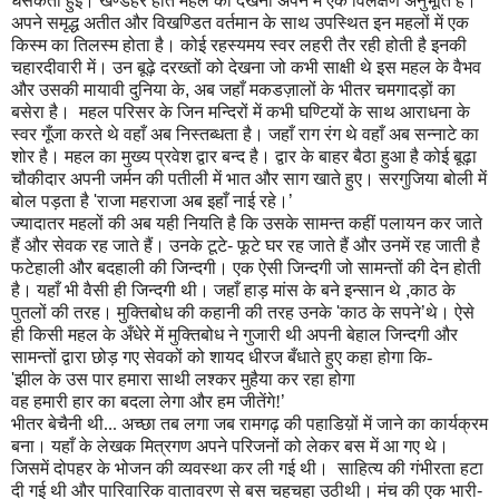
धसकती हुई। खण्डहर होते महल को देखना अपने में एक विलक्षण अनुभूति है।
अपने समृद्ध अतीत और विखण्डित वर्तमान के साथ उपस्थित इन महलों में एक
किस्म का तिलस्म होता है। कोई रह
स्यम
य स्वर लहरी तैर रही होती है इनकी
चहारदीवारी में। उन बूढ़े दरख्तों को देखना जो कभी साक्षी थे इस महल के वैभव
और उसकी मायावी दुनिया के
,
अब जहाँ मकडज़ालों के भीतर चमगादड़ों का
बसेरा है। महल परिसर के जिन मन्दिरों में कभी घण्टियों के साथ आराधना के
स्वर
गूँ
जा करते थे वहाँ अब निस्तब्धता है। जहाँ राग रंग थे वहाँ अब सन्नाटे का
शोर है। महल का मुख्य प्रवेश द्वार बन्द है। द्वार के बाहर बैठा हुआ है कोई बूढ़ा
चौकीदार अपनी जर्मन की पतीली में भात और साग खाते हुए। सरगुजिया बोली में
बोल पड़ता है
'
राजा महराजा अब इहाँ नाई रहे।
’
ज्यादातर महलों की अब यही नियति है कि उसके सामन्त कहीं पलायन कर जाते
हैं और सेवक रह जाते हैं। उनके टूटे
-
फूटे घर रह जाते हैं और उनमें रह जाती है
फटेहाली और बदहाली की जिन्दगी। एक ऐसी जिन्दगी जो सामन्तों की देन होती
है। यहाँ भी वैसी ही जिन्दगी थी। जहाँ हाड़ मांस के बने इन्सान थे
,
काठ के
पुतलों की तरह। मुक्तिबोध की कहानी की तरह उनके
'
काठ के सपने
’
थे। ऐसे
ही किसी महल के
अँधे
रे में मुक्तिबोध ने गुजारी थी अपनी बेहाल जिन्दगी और
सामन्तों द्वारा छोड़ गए सेवकों को शायद धीरज बँधाते हुए कहा होगा कि-
'
झील के उस पार हमारा साथी लश्कर मुहैया कर रहा होगा
वह हमारी हार का बदला लेगा और हम जीतेंगे!
’
भीतर बेचैनी थी... अच्छा तब लगा जब रामगढ़ की पहाडिय़ों में जाने का कार्यक्रम
बना। यहाँ के लेखक मित्रगण अपने परिजनों को लेकर बस में आ गए थे।
जिसमें दोपहर के भोजन की व्यवस्था कर ली गई थी। साहित्य की गंभीरता हटा
दी गई थी और पारिवारिक वातावरण से बस चहचहा उ
ठीथी
। मंच की एक भारी
-