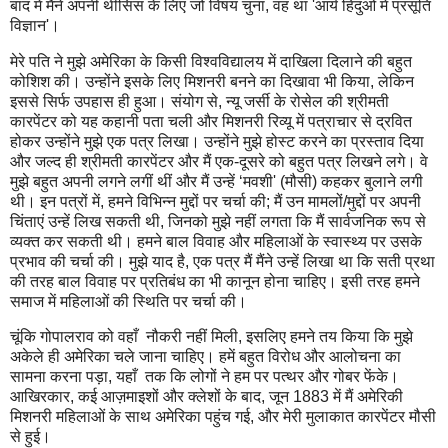
बाद में मैंने अपनी थीसिस के लिए जो विषय चुना, वह था 'आर्य हिंदुओं में प्रसूति
विज्ञान'।
मेरे पति ने मुझे अमेरिका के किसी विश्वविद्यालय में दाखिला दिलाने की बहुत
कोशिश की। उन्होंने इसके लिए मिशनरी बनने का दिखावा भी किया, लेकिन
इससे सिर्फ उपहास ही हुआ। संयोग से, न्यू जर्सी के रोसेल की श्रीमती
कारपेंटर को यह कहानी पता चली और मिशनरी रिव्यू में पत्राचार से द्रवित
होकर उन्होंने मुझे एक पत्र लिखा। उन्होंने मुझे होस्ट करने का प्रस्ताव दिया
और जल्द ही श्रीमती कारपेंटर और मैं एक-दूसरे को बहुत पत्र लिखने लगे। वे
मुझे बहुत अपनी लगने लगीं थीं और मैं उन्हें ‘मवशी' (मौसी) कहकर बुलाने लगी
थी। इन पत्रों में, हमने विभिन्न मुद्दों पर चर्चा की; मैं उन मामलों/मुद्दों पर अपनी
चिंताएं उन्हें लिख सकती थी, जिनको मुझे नहीं लगता कि मैं सार्वजनिक रूप से
व्यक्त कर सकती थी। हमने बाल विवाह और महिलाओं के स्वास्थ्य पर उसके
प्रभाव की चर्चा की। मुझे याद है, एक पत्र मैं मैंने उन्हें लिखा था कि सती प्रथा
की तरह बाल विवाह पर प्रतिबंध का भी कानून होना चाहिए। इसी तरह हमने
समाज में महिलाओं की स्थिति पर चर्चा की।
चूंकि गोपालराव को वहाँ नौकरी नहीं मिली, इसलिए हमने तय किया कि मुझे
अकेले ही अमेरिका चले जाना चाहिए। हमें बहुत विरोध और आलोचना का
सामना करना पड़ा, यहाँ तक कि लोगों ने हम पर पत्थर और गोबर फेंके।
आखिरकार, कई आज़माइशों और क्लेशों के बाद, जून 1883 में मैं अमेरिकी
मिशनरी महिलाओं के साथ अमेरिका पहुंच गई, और मेरी मुलाकात कारपेंटर मौसी
से हुई।