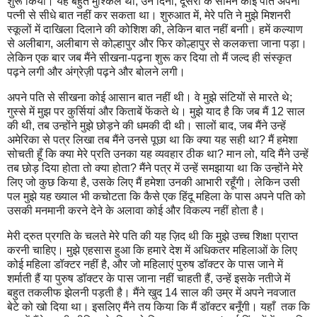
शुरू किया। यह बहुत मुश्किल था; उन दिनों, दूसरों के सामने कोई पति अपनी
पत्नी से सीधे बात नहीं कर सकता था। शुरुआत में, मेरे पति ने मुझे मिशनरी
स्कूलों में दाखिला दिलाने की कोशिश की, लेकिन बात नहीं बनाी। हमें कल्याण
से अलीबाग, अलीबाग से कोल्हापुर और फिर कोल्हापुर से कलकत्ता जाना पड़ा।
लेकिन एक बार जब मैंने सीखना-पढ़ना शुरू कर दिया तो मैं जल्द ही संस्कृत
पढ़ने लगी और अंग्रेज़ी पढ़ने और बोलने लगी।
अपने पति से सीखना कोई आसान बात नहीं थी। वे मुझे संटियों से मारते थे;
गुस्से में मुझ पर कुर्सियां और किताबें फेंकते थे। मुझे याद है कि जब मैं 12 साल
की थी, तब उन्होंने मुझे छोड़ने की धमकी दी थी। सालों बाद, जब मैंने उन्हें
अमेरिका से पत्र लिखा तब मैंने उनसे पूछा था कि क्या यह सही था? मैं हमेशा
सोचती हूँ कि क्या मेरे प्रति उनका यह व्यवहार ठीक था? मान लो, यदि मैंने उन्हें
तब छोड़ दिया होता तो क्या होता? मैंने पत्र में उन्हें समझाया था कि उन्होंने मेरे
लिए जो कुछ किया है, उसके लिए मैं हमेशा उनकी आभारी रहूँगी। लेकिन उसी
पल मुझे यह ख्याल भी कचोटता कि कैसे एक हिंदू महिला के पास अपने पति को
उसकी मनमानी करने देने के अलावा कोई और विकल्प नहीं होता है।
मेरी द्रुत प्रगति के चलते मेरे पति की यह ज़िद थी कि मुझे उच्च शिक्षा प्राप्त
करनी चाहिए। मुझे एहसास हुआ कि हमारे देश में अधिकतर महिलाओं के लिए
कोई महिला डॉक्टर नहीं है, और जो महिलाएं पुरुष डॉक्टर के पास जाने में
शर्माती हैं या पुरुष डॉक्टर के पास जाना नहीं चाहती हैं, उन्हें इसके नतीजे में
बहुत तकलीफ झेलनी पड़ती है। मैंने खुद 14 साल की उम्र में अपने नवजात
बेटे को खो दिया था। इसलिए मैंने तय किया कि मैं डॉक्टर बनूँगी। यहाँ तक कि