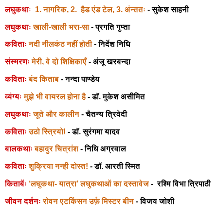
लघुकथाः
1. नागरिक, 2. हैड एंड टेल, 3. अंन्ततः
- सुकेश साहनी
लघुकथाः
खाली-खाली भरा-सा
- प्रगति गुप्ता
कविताः
नदी नीलकंठ नहीं होती
- निर्देश निधि
संस्मरणः
मेरी, वे दो शिक्षिकाएँ
- अंजू खरबन्दा
कविताः
बंद किताब
- नन्दा पाण्डेय
व्यंग्यः
मुझे भी वायरल होना है
- डॉ. मुकेश असीमित
लघुकथाः
जूते और कालीन
- चैतन्य त्रिवेदी
कविताः
उठो स्त्रियो!
- डॉ. सुरंगमा यादव
बालकथाः
बहादुर चित्रांश
- निधि अग्रवाल
कविताः
शुक्रिया नन्ही दोस्त!
- डॉ. आरती स्मित
किताबेंः
‘लघुकथा- यात्रा’ लघुकथाओं का दस्तावेज
- रश्मि विभा त्रिपाठी
जीवन दर्शनः
रोवन एटकिंसन उर्फ़ मिस्टर बीन
- विजय जोशी