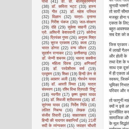
पाधा
(41)
डॉ. डी. बालसुब्रमण्यन
चुनावी भाषणों
(38)
डॉ. कविता भट्ट
(33)
हास्य
तो सारी सीमाए
(33)
गीत
(32)
डॉ. महेश परिमल
(32)
विज्ञान
(32)
यात्रा- वृत्तान्त
मजबूर होना प
(31)
गिरीश पंकज
(30)
जल-संरक्षण
एकता के लिए 
(29)
दोहे
(29)
सुकेश साहनी
(29)
बहुत आवश्यक 
प्रो. अश्विनी केशरवानी
(27)
कोरोना
सब देश को कम
(26)
प्रियंका गुप्ता
(26)
अनुपम मिश्र
(25)
सूरज प्रकाश
(25)
कला
(23)
जिस प्रकार आ
भारत डोगरा
(22)
वन्य जीवन
(22)
में लाखों गै
सुदर्शन रत्नाकर
(21)
छत्तीसगढ़
(20)
और होली के इ
डॉ. जेन्नी शबनम
(20)
भावना सक्सैना
तथा देश के भ
(20)
महिला दिवस
(20)
क्षणिकाएँ
साथ एक दूसरे
(19)
डॉ. परदेशीराम वर्मा
(19)
में ही एकता औ
प्रदूषण
(19)
शिक्षा
(19)
हिन्दी ज़ेन से
स्वरूप, जिसम
(19)
अख़्तर अली
(18)
गोवर्धन यादव
(18)
डॉ. आरती स्मित
(18)
यात्रा
भूमिका निभात
संस्मरण
(18)
रश्मि विभा त्रिपाठी 'रिशू'
परिवार और सम
(18)
नवगीत
(17)
कृष्ण कुमार यादव
(16)
डॉ. शिवजी श्रीवास्तव
(16)
डॉ.
तो फागुनी मा
सुरंगमा यादव
(16)
निर्देश निधि
(16)
क्यों न इसे अ
ललित निबन्ध
(16)
लेखक
(16)
पुनर्जीवित क
संजीव तिवारी
(16)
साक्षात्कार
(16)
सामाजिक और र
हिन्दी की यादगार कहानियाँ
(16)
21वीं
के मूल सिद्धां
सदी के व्यंग्यकार
(15)
जवाहर चौधरी