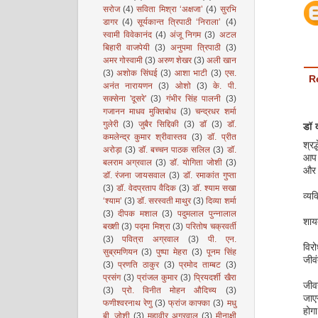
सरोज
(4)
सविता मिश्रा ‘अक्षजा’
(4)
सुरभि
डागर
(4)
सूर्यकान्त त्रिपाठी ‘निराला’
(4)
स्वामी विवेकानंद
(4)
अंजू निगम
(3)
अटल
बिहारी वाजपेयी
(3)
अनुपमा त्रिपाठी
(3)
अमर गोस्वामी
(3)
अरुण शेखर
(3)
अली खान
(3)
अशोक सिंघई
(3)
आशा भाटी
(3)
एस.
R
अनंत नारायणन
(3)
ओशो
(3)
के. पी.
सक्सेना 'दूसरे'
(3)
गंभीर सिंह पालनी
(3)
गजानन माधव मुक्तिबोध
(3)
चन्द्रधर शर्मा
गुलेरी
(3)
जुबैर सिद्दिकी
(3)
डॉ
(3)
डॉ.
डॉ 
कमलेन्द्र कुमार श्रीवास्तव
(3)
डॉ. प्रीत
श्रद
अरोड़ा
(3)
डॉ. बच्चन पाठक सलिल
(3)
डॉ.
आप क
बलराम अग्रवाल
(3)
डॉ. योगिता जोशी
(3)
और 
डॉ. रंजना जायसवाल
(3)
डॉ. रमाकांत गुप्ता
(3)
डॉ. वेदप्रताप वैदिक
(3)
डॉ. श्याम सखा
व्यक
‘श्याम’
(3)
डॉ. सरस्वती माथुर
(3)
दिव्या शर्मा
(3)
दीपक मशाल
(3)
पदुमलाल पुन्नालाल
शाय
बख्शी
(3)
पद्मा मिश्रा
(3)
परितोष चक्रवर्ती
(3)
पवित्रा अग्रवाल
(3)
पी. एन.
विरो
सुब्रमणियन
(3)
पुष्पा मेहरा
(3)
पूनम सिंह
जीव
(3)
प्रणति ठाकुर
(3)
प्रमोद ताम्बट
(3)
प्रसंग
(3)
प्रांजल कुमार
(3)
प्रियदर्शी खैरा
जीव
(3)
प्रो. विनीत मोहन औदिच्य
(3)
जाए
फणीश्वरनाथ रेणु
(3)
फ्रांज काफ्का
(3)
मधु
होग
बी. जोशी
(3)
महावीर अग्रवाल
(3)
मीनाक्षी