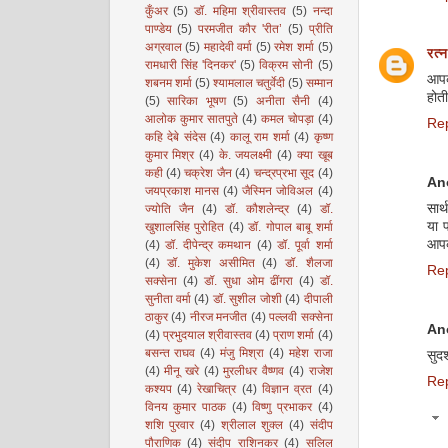
कुँअर
(5)
डॉ. महिमा श्रीवास्तव
(5)
नन्दा
पाण्डेय
(5)
परमजीत कौर 'रीत’
(5)
प्रीति
अग्रवाल
(5)
महादेवी वर्मा
(5)
रमेश शर्मा
(5)
रत्न
रामधारी सिंह 'दिनकर'
(5)
विक्रम सोनी
(5)
आपकी
शबनम शर्मा
(5)
श्यामलाल चतुर्वेदी
(5)
सम्मान
होती
(5)
सारिका भूषण
(5)
अनीता सैनी
(4)
आलोक कुमार सातपुते
(4)
कमल चोपड़ा
(4)
Re
कहि देबे संदेस
(4)
कालू राम शर्मा
(4)
कृष्ण
कुमार मिश्र
(4)
के. जयलक्ष्मी
(4)
क्या खूब
कही
(4)
चक्रेश जैन
(4)
चन्द्रप्रभा सूद
(4)
An
जयप्रकाश मानस
(4)
जैस्मिन जोविअल
(4)
सार
ज्योति जैन
(4)
डॉ. कौशलेन्द्र
(4)
डॉ.
या प
खुशालसिंह पुरोहित
(4)
डॉ. गोपाल बाबू शर्मा
आपक
(4)
डॉ. दीपेन्द्र कमथान
(4)
डॉ. पूर्वा शर्मा
(4)
डॉ. मुकेश असीमित
(4)
डॉ. शैलजा
Re
सक्सेना
(4)
डॉ. सुधा ओम ढींगरा
(4)
डॉ.
सुनीता वर्मा
(4)
डॉ. सुशील जोशी
(4)
दीपाली
ठाकुर
(4)
नीरज मनजीत
(4)
पल्लवी सक्सेना
An
(4)
प्रभुदयाल श्रीवास्तव
(4)
प्राण शर्मा
(4)
बसन्त राघव
(4)
मंजु मिश्रा
(4)
महेश राजा
सुदर
(4)
मीनू खरे
(4)
मुरलीधर वैष्णव
(4)
राजेश
Re
कश्यप
(4)
रेखाचित्र
(4)
विज्ञान व्रत
(4)
विनय कुमार पाठक
(4)
विष्णु प्रभाकर
(4)
शशि पुरवार
(4)
श्रीलाल शुक्ल
(4)
संदीप
पौराणिक
(4)
संदीप राशिनकर
(4)
सलिल