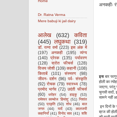
Home
अनकहीः रंग
Dr. Ratna Verma
Mere babuji ki jail dairy
आलेख
(632)
कविता
(445)
लघुकथा
(319)
डॉ. रत्ना वर्मा
(223)
इस अंक में
(197)
अनकही
(195)
व्यंग्य
(140)
प्रेरक
(135)
पर्यावरण
(128)
स्रोत फीचर्स
(128)
विजय जोशी
(109)
कहानी
(108)
किताबें
(101)
संस्मरण
(98)
इस
बार फागु
जीवन- दर्शन
(96)
पर्व- संस्कृति
होली का त्योह
(92)
रोचक
(79)
स्वास्थ्य
(78)
जाएगा, परंतु
प्रमोद भार्गव
(72)
उदंती फीचर्स
चुनावी वादों
(60)
धरोहर
(54)
हाइकु
(53)
सामने नहीं 
रामेश्वर काम्बोज ‘हिमांशु’
(51)
निशांत
(50)
प्रकृति
(50)
शोध
(46)
बाल
इन दिनों के 
जगत
(44)
यादें
(43)
कालजयी
ब्रज की होली 
कहानियाँ
(41)
विनोद साव
(41)
शशि
की गाली गाली 