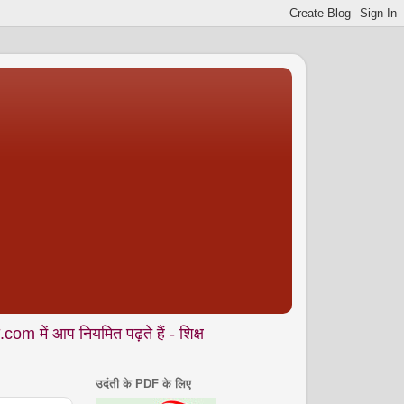
यमित पढ़ते हैं - शिक्षा • समाज • कला- संस्कृति • पर्यावरण आदि से जुड
उदंती के PDF के लिए