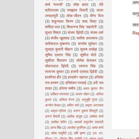
आपक
शर्मा 'मनस्वी'
(3)
रमेश बतरा
(3)
रवि
श्रीवास्तव
(3)
रामहृदय तिवारी
(3)
लाला
फागु
जगदलपुरी
(3)
लोक-जीवन
(3)
वीणा विज
(3)
शकुन्तला किरण
(3)
शब्द चित्र
(3)
साद
शर्मिला पाल
(3)
शिवानन्द सिंह ‘सहयोगी’
(3)
शुभ्रा मिश्रा
(3)
संजय द्विवेदी
(3)
संजय वर्मा
Re
(3)
संजीव खुदशाह
(3)
सतीश उपाध्याय
(3)
सतीशराज पुष्करणा
(3)
सन्तोष सुपेकर
(3)
सुभद्रा कुमारी चौहान
(3)
सुभाष लखेड़ा
(3)
सुमित प्रताप सिंह
(3)
सुशील भोले
(3)
सुशीला शिवराण
(3)
सोमेश केलकर
(3)
सोहनलाल द्विवेदी
(3)
स्वराज सिंह
(3)
स्वराज्य कुमार
(3)
हजारी प्रसाद द्विवेदी
(3)
हरकीरत हीर
(3)
हरदर्शन सहगल
(3)
हरिवंश
राय बच्चन
(3)
हरिशंकर परसाई
(3)
हरी राम
यादव
(3)
हरेराम समीप
(3)
अक्षय कुमार जैन
(2)
अखिल रायजादा
(2)
अजय मोहन
(2)
अजित
कुमार
(2)
अजिता मेनन
(2)
अनुभूति गुप्ता
(2)
अन्तोन चेखव
(2)
अमित वर्मा
(2)
अमृता अग्रवाल
(2)
अमृता प्रीतम
(2)
अरुण कुमार शिवपुरी
(2)
अरुण तिवारी
(2)
अशोक अंजुम
(2)
अशोक शर्मा
(2)
अशोक सरीन
(2)
आचार्य चतुरसेन शास्त्री
(2)
आभा सिंह
(2)
आलोक पुराणिक
(2)
आशा शर्मा
(2)
उमेश चतुर्वेदी
(2)
उर्मि कृष्ण
(2)
एल. एन.
शीतल
(2)
ओंकार सिंह जनौटी
(2)
कमल कपूर