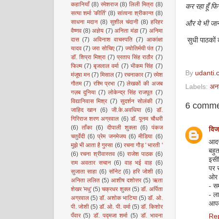
कहानियाँ
(8)
रमेशराज
(8)
लिली मित्रा
(8)
कर रहा हूँ फिर
सत्या शर्मा 'कीर्ति'
(8)
सांत्वना श्रीकान्त
(8)
साधना मदान
(8)
सुशील चंदानी
(8)
हरिहर
और ये भी जानत
वैष्णव
(8)
अज्ञेय
(7)
अनिता मंडा
(7)
अनिमा
दास
(7)
अविनाश वाचस्पति
(7)
आकांक्षा
सुधी पाठकों 
यादव
(7)
जरा सोचिए
(7)
ज्योतिर्मयी पंत
(7)
डॉ. शिप्रा मिश्रा
(7)
प्रताप सिंह राठौर
(7)
फिल्म
(7)
बृजलाल वर्मा
(7)
भीकम सिंह
(7)
By
udanti.
मंजूषा मन
(7)
मिसाल
(7)
रचनाकार
(7)
रमेश
गौतम
(7)
रश्मि प्रभा
(7)
लेखकों की अजब
Labels:
अन
गज़ब दुनिया
(7)
लोकेन्द्र सिंह राजपूत
(7)
विद्यानिवास मिश्र
(7)
सुदर्शन सोलंकी
(7)
6 comme
जाहिद खान
(6)
जी.के.अवधिया
(6)
डॉ.
गिरिराज शरण अग्रवाल
(6)
डॉ. पूनम चौधरी
(6)
ताँका
(6)
दीपाली शुक्ला
(6)
पंकज
विज
चतुर्वेदी
(6)
प्रेम जनमेजय
(6)
मीडिया
(6)
आदर
मुझे भी आता है गुस्सा
(6)
रचना गौड़ ' भारती '
बहु
(6)
रचना श्रीवास्तव
(6)
राजेश पाठक
(6)
इसील
राम अवतार सचान
(6)
वाह भई वाह
(6)
पर 
सुजाता साहा
(6)
सॉनेट
(6)
हरि जोशी
(6)
ओर 
अनिता ललित
(5)
आशीष दशोत्तर
(5)
ऋता
- स
शेखर 'मधु'
(5)
चक्रधर शुक्ल
(5)
डॉ. अर्पिता
- ला
अग्रवाल
(5)
डॉ. अशोक भाटिया
(5)
डॉ. ओ.
आपकी
पी. जोशी
(5)
डॉ. ओ. पी. वर्मा
(5)
डॉ. किशोर
पँवार
(5)
डॉ. पद्मजा शर्मा
(5)
डॉ. भावना
Re