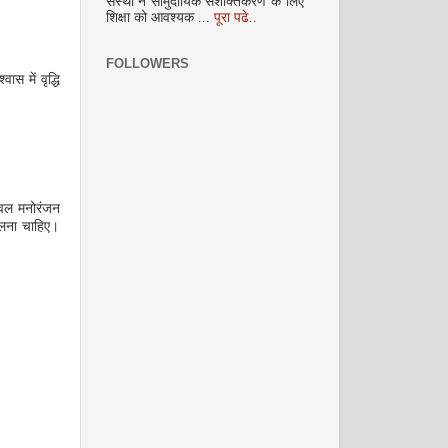
संस्था ने सामुदायिक सशक्तिकरण के लिए
अक्टूबर 2008
शिक्षा को आवश्यक ...
पूरा पढे..
FOLLOWERS
स में वृद्धि
नवंबर 2008
ेवल मनोरंजन
बदलना चाहिए।
दिसम्‍बर 2008