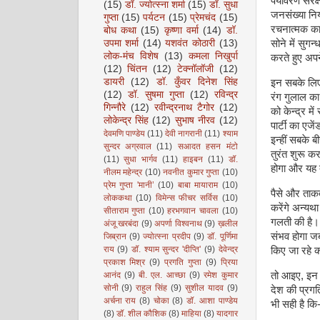
पर्यावरण संर
(15)
डॉ. ज्योत्स्ना शर्मा
(15)
डॉ. सुधा
जनसंख्या निय
गुप्ता
(15)
पर्यटन
(15)
प्रेमचंद
(15)
रचनात्मक काम
बोध कथा
(15)
कृष्णा वर्मा
(14)
डॉ.
उपमा शर्मा
(14)
यशवंत कोठारी
(13)
सोने में सुग
लोक-मंच विशेष
(13)
कमला निखुर्पा
करते हुए अपन
(12)
चिंतन
(12)
टेक्नॉलॉजी
(12)
डायरी
(12)
डॉ. कुँवर दिनेश सिंह
इन सबके लिए
(12)
डॉ. सुषमा गुप्ता
(12)
रविन्द्र
रंग गुलाल का 
गिन्नौरे
(12)
रवीन्द्रनाथ टैगोर
(12)
को केन्द्र म
लोकेन्द्र सिंह
(12)
सुभाष नीरव
(12)
पार्टी का एजें
देवमणि पाण्डेय
(11)
देवी नागरानी
(11)
श्याम
इन्हीं सबके 
सुन्दर अग्रवाल
(11)
सआदत हसन मंटो
तुरंत शुरू क
(11)
सुधा भार्गव
(11)
हाइबन
(11)
डॉ.
होगा और यह 
नीलम महेन्द्र
(10)
नवनीत कुमार गुप्ता
(10)
प्रेम गुप्ता 'मानी’
(10)
बाबा मायाराम
(10)
पैसे और ताक
लोककथा
(10)
विमेन्स फीचर सर्विस
(10)
करेंगे अन्यथ
सीताराम गुप्ता
(10)
हरभगवान चावला
(10)
गलती की है। 
अंजू खरबंदा
(9)
अपर्णा विश्वनाथ
(9)
ख़लील
संभव होगा जब
जिब्रान
(9)
ज्योत्स्ना प्रदीप
(9)
डॉ. पूर्णिमा
राय
(9)
डॉ. श्याम सुन्दर 'दीप्ति'
(9)
देवेन्द्र
किए जा रहे 
प्रकाश मिश्र
(9)
प्रगति गुप्ता
(9)
प्रिया
तो आइए, इन दो
आनंद
(9)
बी. एल. आच्छा
(9)
रमेश कुमार
सोनी
(9)
राहुल सिंह
(9)
सुशील यादव
(9)
देश की प्रगति
अर्चना राय
(8)
चोका
(8)
डॉ. आशा पाण्डेय
भी सही है कि
(8)
डॉ. शील कौशिक
(8)
माहिया
(8)
यादगार