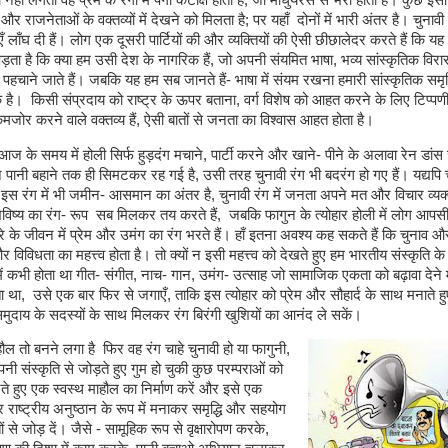
 और राजनेताओं के वक्तव्यों में देखने को मिलता है; पर यहाँ दोनों में भारी अंतर है। चुनावी 
ँ लाँघ दी हैं। लोग एक दूसरी पार्टियों की और व्यक्तियों की ऐसी छीछालेदर करते हैं कि य
ड़ता है कि क्या हम उसी देश के नागरिक हैं, जो अपनी संयमित भाषा, भव्य सांस्कृतिक वि
पहचाने जाते हैं। जबकि यह हम सब जानते हैं- भाषा में संयम रखना हमारी सांस्कृतिक समृद्
है। किसी संप्रदाय को राष्ट्र के ऊपर बताना, वर्ग विशेष को आहत करने के लिए टिप्पणी
जोर करने वाले वक्तव्य हैं, ऐसी बातों से जनता का विश्वास आहत होता है।
ज के समय में होली सिर्फ हुड़दंग मचाने, पार्टी करने और खाने- पीने के अलावा रेन डांस जै
लन पानी बहाने तक ही सिमटकर रह गई है, उसी तरह चुनावी रंग भी बदरंग हो गए हैं। यद्यपि च
स रंग में भी जमीन- आसमान का अंतर है, चुनावी रंग में जनता अपने मत और विचार व्यक्
विष्य का रंग- रूप सब मिलकर तय करते हैं, जबकि फागुन के त्योहार होली में लोग आपसी
 के जीवन में प्रेम और उमंग का रंग भरते हैं। हाँ इतना अवश्य कह सकते हैं कि चुनाव और
र विविधता का महत्त्व होता है। तो क्यों न इसी महत्त्व को देखते हुए हम भारतीय संस्कृति क
ें कभी होता था गीत- संगीत, नाच- गान, उमंग- उत्साह जो सामाजिक एकता को बढ़ावा देने मे
ा था, उसे एक बार फिर से जगाएँ, ताकि इस त्योहार को प्रेम और सौहार्द के साथ मनाते ह
ुदाय के सदस्यों के साथ मिलकर रंग बिरंगी खुशियों का आनंद ले सकें।
हौल तो बनने लगा है फिर वह रंग चाहे चुनावी हो या फागुनी,
पनी संस्कृति से जोड़ते हुए गुम हो चुकी कुछ परम्पराओं को
रते हुए एक स्वस्थ माहौल का निर्माण करें और इसे एक
ाष्ट्रीय अनुष्ठान के रूप में मनाकर समृद्धि और सहयोग
तों से जोड़ दें। जैसे - सामूहिक रूप से वृक्षारोपण करके,