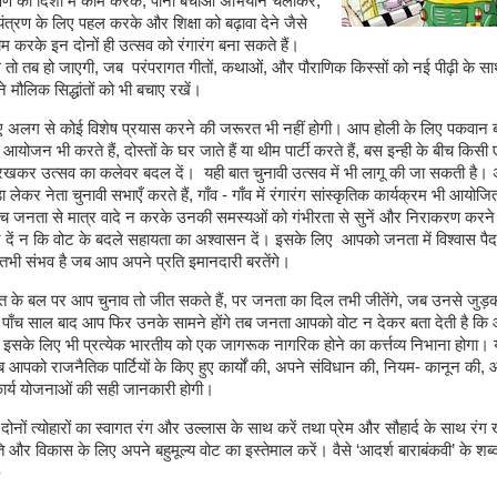
क्षण की दिशा में काम करके, पानी बचाओ अभियान चलाकर,
ंत्रण के लिए पहल करके और शिक्षा को बढ़ावा देने जैसे
 करके इन दोनों ही उत्सव को रंगारंग बना सकते हैं।
न्ध तो तब हो जाएगी, जब परंपरागत गीतों, कथाओं, और पौराणिक किस्सों को नई पीढ़ी के स
े मौलिक सिद्धांतों को भी बचाए रखें।
 अलग से कोई विशेष प्रयास करने की जरूरत भी नहीं होगी। आप होली के लिए पकवान बनात
आयोजन भी करते हैं, दोस्तों के घर जाते हैं या थीम पार्टी करते हैं, बस इन्ही के बीच किस
ें रखकर उत्सव का कलेवर बदल दें। यही बात चुनावी उत्सव में भी लागू की जा सकती है
डा लेकर नेता चुनावी सभाएँ करते हैं, गाँव - गाँव में रंगारंग सांस्कृतिक कार्यक्रम भी आयोजित 
बीच जनता से मात्र वादे न करके उनकी समस्यओं को गंभीरता से सुनें और निराकरण करन
र दें न कि वोट के बदले सहायता का अश्वासन दें। इसके लिए आपको जनता में विश्वास पै
तभी संभव है जब आप अपने प्रति इमानदारी बरतेंगे।
त के बल पर आप चुनाव तो जीत सकते हैं, पर जनता का दिल तभी जीतेंगे, जब उनसे जुड
ा पाँच साल बाद आप फिर उनके सामने होंगे तब जनता आपको वोट न देकर बता देती है कि 
इसके लिए भी प्रत्येक भारतीय को एक जागरूक नागरिक होने का कर्त्तव्य निभाना होगा।
 आपको राजनैतिक पार्टियों के किए हुए कार्यों की, अपने संविधान की, नियम- कानून की,
कार्य योजनाओं की सही जानकारी होगी।
नों त्योहारों का स्वागत रंग और उल्लास के साथ करें तथा प्रेम और सौहार्द के साथ रंग खे
 और विकास के लिए अपने बहुमूल्य वोट का इस्तेमाल करें। वैसे ‘आदर्श बाराबंकवी’ के शब्दों 
-