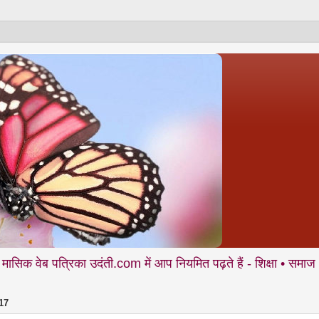
त्रिका उदंती.com में आप नियमित पढ़ते हैं - शिक्षा • समाज • कला- संस्क
17