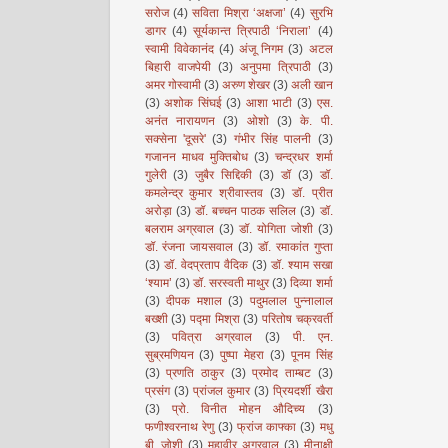
सरोज
(4)
सविता मिश्रा ‘अक्षजा’
(4)
सुरभि
डागर
(4)
सूर्यकान्त त्रिपाठी ‘निराला’
(4)
स्वामी विवेकानंद
(4)
अंजू निगम
(3)
अटल
बिहारी वाजपेयी
(3)
अनुपमा त्रिपाठी
(3)
अमर गोस्वामी
(3)
अरुण शेखर
(3)
अली खान
(3)
अशोक सिंघई
(3)
आशा भाटी
(3)
एस.
अनंत नारायणन
(3)
ओशो
(3)
के. पी.
सक्सेना 'दूसरे'
(3)
गंभीर सिंह पालनी
(3)
गजानन माधव मुक्तिबोध
(3)
चन्द्रधर शर्मा
गुलेरी
(3)
जुबैर सिद्दिकी
(3)
डॉ
(3)
डॉ.
कमलेन्द्र कुमार श्रीवास्तव
(3)
डॉ. प्रीत
अरोड़ा
(3)
डॉ. बच्चन पाठक सलिल
(3)
डॉ.
बलराम अग्रवाल
(3)
डॉ. योगिता जोशी
(3)
डॉ. रंजना जायसवाल
(3)
डॉ. रमाकांत गुप्ता
(3)
डॉ. वेदप्रताप वैदिक
(3)
डॉ. श्याम सखा
‘श्याम’
(3)
डॉ. सरस्वती माथुर
(3)
दिव्या शर्मा
(3)
दीपक मशाल
(3)
पदुमलाल पुन्नालाल
बख्शी
(3)
पद्मा मिश्रा
(3)
परितोष चक्रवर्ती
(3)
पवित्रा अग्रवाल
(3)
पी. एन.
सुब्रमणियन
(3)
पुष्पा मेहरा
(3)
पूनम सिंह
(3)
प्रणति ठाकुर
(3)
प्रमोद ताम्बट
(3)
प्रसंग
(3)
प्रांजल कुमार
(3)
प्रियदर्शी खैरा
(3)
प्रो. विनीत मोहन औदिच्य
(3)
फणीश्वरनाथ रेणु
(3)
फ्रांज काफ्का
(3)
मधु
बी. जोशी
(3)
महावीर अग्रवाल
(3)
मीनाक्षी