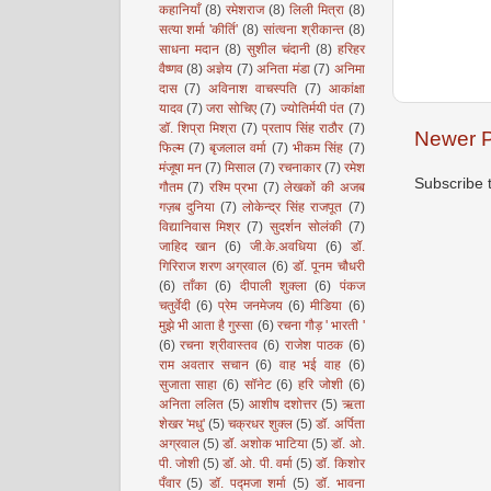
कहानियाँ
(8)
रमेशराज
(8)
लिली मित्रा
(8)
सत्या शर्मा 'कीर्ति'
(8)
सांत्वना श्रीकान्त
(8)
साधना मदान
(8)
सुशील चंदानी
(8)
हरिहर
वैष्णव
(8)
अज्ञेय
(7)
अनिता मंडा
(7)
अनिमा
दास
(7)
अविनाश वाचस्पति
(7)
आकांक्षा
यादव
(7)
जरा सोचिए
(7)
ज्योतिर्मयी पंत
(7)
डॉ. शिप्रा मिश्रा
(7)
प्रताप सिंह राठौर
(7)
Newer P
फिल्म
(7)
बृजलाल वर्मा
(7)
भीकम सिंह
(7)
मंजूषा मन
(7)
मिसाल
(7)
रचनाकार
(7)
रमेश
Subscribe 
गौतम
(7)
रश्मि प्रभा
(7)
लेखकों की अजब
गज़ब दुनिया
(7)
लोकेन्द्र सिंह राजपूत
(7)
विद्यानिवास मिश्र
(7)
सुदर्शन सोलंकी
(7)
जाहिद खान
(6)
जी.के.अवधिया
(6)
डॉ.
गिरिराज शरण अग्रवाल
(6)
डॉ. पूनम चौधरी
(6)
ताँका
(6)
दीपाली शुक्ला
(6)
पंकज
चतुर्वेदी
(6)
प्रेम जनमेजय
(6)
मीडिया
(6)
मुझे भी आता है गुस्सा
(6)
रचना गौड़ ' भारती '
(6)
रचना श्रीवास्तव
(6)
राजेश पाठक
(6)
राम अवतार सचान
(6)
वाह भई वाह
(6)
सुजाता साहा
(6)
सॉनेट
(6)
हरि जोशी
(6)
अनिता ललित
(5)
आशीष दशोत्तर
(5)
ऋता
शेखर 'मधु'
(5)
चक्रधर शुक्ल
(5)
डॉ. अर्पिता
अग्रवाल
(5)
डॉ. अशोक भाटिया
(5)
डॉ. ओ.
पी. जोशी
(5)
डॉ. ओ. पी. वर्मा
(5)
डॉ. किशोर
पँवार
(5)
डॉ. पद्मजा शर्मा
(5)
डॉ. भावना