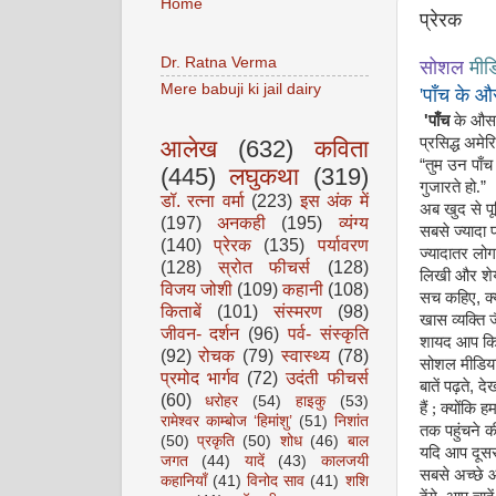
Home
प्रेरक
Dr. Ratna Verma
सोशल
मीड
Mere babuji ki jail dairy
'
पाँच के औ
'
पाँच
के औस
प्रसिद्ध अमे
आलेख
(632)
कविता
“
तुम उन पाँच
(445)
लघुकथा
(319)
गुजारते हो.
”
डॉ. रत्ना वर्मा
(223)
इस अंक में
अब खुद से प
(197)
अनकही
(195)
व्यंग्य
सबसे ज्यादा प
(140)
प्रेरक
(135)
पर्यावरण
ज्यादातर लोग
(128)
स्रोत फीचर्स
(128)
लिखी और शेयर
विजय जोशी
(109)
कहानी
(108)
सच कहिए
,
क
किताबें
(101)
संस्मरण
(98)
खास व्यक्ति ज
जीवन- दर्शन
(96)
पर्व- संस्कृति
शायद आप किसी
(92)
रोचक
(79)
स्वास्थ्य
(78)
सोशल मीडिया 
प्रमोद भार्गव
(72)
उदंती फीचर्स
बातें पढ़ते
,
दे
(60)
धरोहर
(54)
हाइकु
(53)
हैं ; क्योंकि
रामेश्वर काम्बोज ‘हिमांशु’
(51)
निशांत
तक पहुंचने की
(50)
प्रकृति
(50)
शोध
(46)
बाल
यदि आप दूसरो
जगत
(44)
यादें
(43)
कालजयी
सबसे अच्छे औ
कहानियाँ
(41)
विनोद साव
(41)
शशि