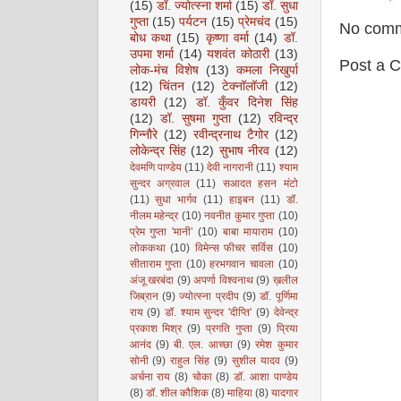
(15)
डॉ. ज्योत्स्ना शर्मा
(15)
डॉ. सुधा
गुप्ता
(15)
पर्यटन
(15)
प्रेमचंद
(15)
No comm
बोध कथा
(15)
कृष्णा वर्मा
(14)
डॉ.
उपमा शर्मा
(14)
यशवंत कोठारी
(13)
Post a 
लोक-मंच विशेष
(13)
कमला निखुर्पा
(12)
चिंतन
(12)
टेक्नॉलॉजी
(12)
डायरी
(12)
डॉ. कुँवर दिनेश सिंह
(12)
डॉ. सुषमा गुप्ता
(12)
रविन्द्र
गिन्नौरे
(12)
रवीन्द्रनाथ टैगोर
(12)
लोकेन्द्र सिंह
(12)
सुभाष नीरव
(12)
देवमणि पाण्डेय
(11)
देवी नागरानी
(11)
श्याम
सुन्दर अग्रवाल
(11)
सआदत हसन मंटो
(11)
सुधा भार्गव
(11)
हाइबन
(11)
डॉ.
नीलम महेन्द्र
(10)
नवनीत कुमार गुप्ता
(10)
प्रेम गुप्ता 'मानी’
(10)
बाबा मायाराम
(10)
लोककथा
(10)
विमेन्स फीचर सर्विस
(10)
सीताराम गुप्ता
(10)
हरभगवान चावला
(10)
अंजू खरबंदा
(9)
अपर्णा विश्वनाथ
(9)
ख़लील
जिब्रान
(9)
ज्योत्स्ना प्रदीप
(9)
डॉ. पूर्णिमा
राय
(9)
डॉ. श्याम सुन्दर 'दीप्ति'
(9)
देवेन्द्र
प्रकाश मिश्र
(9)
प्रगति गुप्ता
(9)
प्रिया
आनंद
(9)
बी. एल. आच्छा
(9)
रमेश कुमार
सोनी
(9)
राहुल सिंह
(9)
सुशील यादव
(9)
अर्चना राय
(8)
चोका
(8)
डॉ. आशा पाण्डेय
(8)
डॉ. शील कौशिक
(8)
माहिया
(8)
यादगार