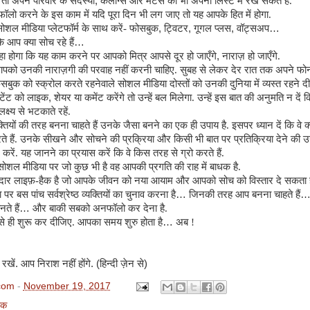
ें तो अपने परिवार के सदस्यों
,
कलीग्स और मेंटर्स को भी अपनी लिस्ट में रख सकते हैं.
ॉलो करने के इस काम में यदि पूरा दिन भी लग जाए तो यह आपके हित में होगा.
शल मीडिया प्लेटफॉर्म के साथ करें- फोसबुक
,
ट्विटर
,
गूगल प्लस
,
वॉट्सअप
…
कि आप क्या सोच रहे हैं
…
 होगा कि यह काम करने पर आपको मित्र आपसे दूर हो जाएँगे
,
नाराज़ हो जाएँगे.
आपको उनकी नाराज़गी की परवाह नहीं करनी चाहिए. सुबह से लेकर देर रात तक अपने फो
ेसबुक को स्क्रोल करते रहनेवाले सोशल मीडिया दोस्तों को उनकी दुनिया में व्यस्त रहने द
ेंट को लाइक
,
शेयर या कमेंट करेंगे तो उन्हें बल मिलेगा. उन्हें इस बात की अनुमति न दें 
्ष्य से भटकाते रहें.
ियों की तरह बनना चाहते हैं उनके जैसा बनने का एक ही उपाय है. इसपर ध्यान दें कि वे क्य
 हैं. उनके सीखने और सोचने की प्रक्रिया और किसी भी बात पर प्रतिक्रिया देने की उनक
ें. यह जानने का प्रयास करें कि वे किस तरह से ग्रो करते हैं.
ोशल मीडिया पर जो कुछ भी है वह आपकी प्रगति की राह में बाधक है.
दार लाइफ़-हैक है जो आपके जीवन को नया आयाम और आपको सोच को विस्तार दे सकता 
र बस पांच सर्वश्रेष्ठ व्यक्तियों का चुनाव करना है
…
जिनकी तरह आप बनना चाहते हैं
ते हैं
…
और बाकी सबको अनफॉलो कर देना है.
े ही शुरू कर दीजिए. आपका समय शुरु होता है
…
अब !
खें. आप निराश नहीं होंगे. (हिन्दी ज़ेन से)
com
-
November 19, 2017
रक