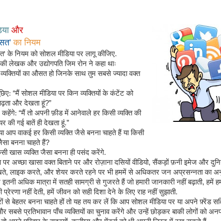
िया
और
सत'
का नियम
त'
के नियम को सोशल मीडिया पर लागू कीजिए.
रिकी लेखक और उद्योगपति जिम रोन ने कहा थाः
 व्यक्तियों का औसत हो जिनके साथ तुम सबसे ज्यादा वक्त
ूछिए:
“
मैं सोशल मीडिया पर किन व्यक्तियों के कंटेंट को
ढ़ता और देखता हूं
?”
 कहेंगे:
“
मैं तो अपनी फ़ीड में आनेवाले हर किसी व्यक्ति की
 की गई बातें ही देखता हूं.
”
्या आप वाकई हर किसी व्यक्ति जैसे बनना चाहते हैं या किसी
ैसा बनना चाहते हैं
?
 खास व्यक्ति जैसा बनना ही पसंद करेंगे.
पर अच्छा खासा वक्त बिताने पर और रोज़ाना दसियों वीडियो
,
सैंकड़ों फ़नी इमेज और दुन
खते
,
लाइक करते
,
और शेयर करते रहने पर भी हममें से अधिकतर जन अप्रसन्नता का अ
 हम इतनी अधिक मात्रा में सतही सामग्री से गुजरते हैं जो हमारी जानकारी नहीं बढ़ाती
,
हमें हम
 प्रेरणा नहीं देती
,
हमें जीवन को सही दिशा देने के लिए राह नहीं सुझाती.
ं से बेहतर बनना चाहते हों तो यह तय कर लें कि आप सोशल मीडिया पर या अपने फ़्रेंड सर्क
र सबसे प्रतिभावान पाँच व्यक्तियों का चुनाव करेंगे और उन्हें छोड़कर बाकी लोगों को अ