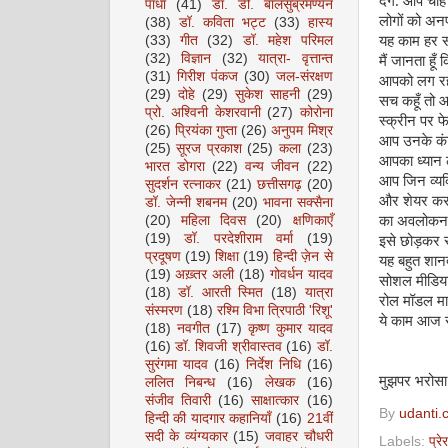
देंगे. आप चाह
पाधा
(41)
डॉ. डी. बालसुब्रमण्यन
लोगों को अनफ
(38)
डॉ. कविता भट्ट
(33)
हास्य
(33)
गीत
(32)
डॉ. महेश परिमल
यह काम हर सो
(32)
विज्ञान
(32)
यात्रा- वृत्तान्त
मैं जानता हूँ 
(31)
गिरीश पंकज
(30)
जल-संरक्षण
आपको लग रहा
(29)
दोहे
(29)
सुकेश साहनी
(29)
सच कहूँ तो 
प्रो. अश्विनी केशरवानी
(27)
कोरोना
स्क्रीन पर फ
(26)
प्रियंका गुप्ता
(26)
अनुपम मिश्र
आप उनके कंट
(25)
सूरज प्रकाश
(25)
कला
(23)
आपका ध्यान लक
भारत डोगरा
(22)
वन्य जीवन
(22)
आप जिन व्यक्त
सुदर्शन रत्नाकर
(21)
छत्तीसगढ़
(20)
और शेयर करते
डॉ. जेन्नी शबनम
(20)
भावना सक्सैना
(20)
महिला दिवस
(20)
क्षणिकाएँ
का अवलोकन कर
(19)
डॉ. परदेशीराम वर्मा
(19)
इसे छोड़कर स
प्रदूषण
(19)
शिक्षा
(19)
हिन्दी ज़ेन से
यह बहुत शान
(19)
अख़्तर अली
(18)
गोवर्धन यादव
सोशल मीडिया प
(18)
डॉ. आरती स्मित
(18)
यात्रा
रोल मॉडल मान
संस्मरण
(18)
रश्मि विभा त्रिपाठी 'रिशू'
ये काम आज स
(18)
नवगीत
(17)
कृष्ण कुमार यादव
(16)
डॉ. शिवजी श्रीवास्तव
(16)
डॉ.
सुरंगमा यादव
(16)
निर्देश निधि
(16)
मुझपर भरोसा र
ललित निबन्ध
(16)
लेखक
(16)
संजीव तिवारी
(16)
साक्षात्कार
(16)
By
udanti.
हिन्दी की यादगार कहानियाँ
(16)
21वीं
सदी के व्यंग्यकार
(15)
जवाहर चौधरी
Labels:
प्रे