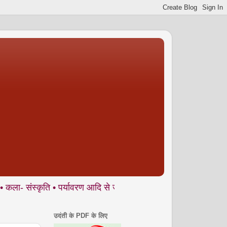
ृति • पर्यावरण आदि से जुड़े ज्वलंत मुद्दों पर आलेख, और साथ में अनकही 
उदंती के PDF के लिए