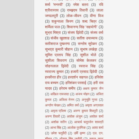
शर्मा 'मनस्वी'
(3)
रमेश बतरा
(3)
रवि
श्रीवास्तव
(3)
रामहृदय तिवारी
(3)
लाला
जगदलपुरी
(3)
लोक-जीवन
(3)
वीणा विज
(3)
शकुन्तला किरण
(3)
शब्द चित्र
(3)
शर्मिला पाल
(3)
शिवानन्द सिंह ‘सहयोगी’
(3)
शुभ्रा मिश्रा
(3)
संजय द्विवेदी
(3)
संजय वर्मा
(3)
संजीव खुदशाह
(3)
सतीश उपाध्याय
(3)
सतीशराज पुष्करणा
(3)
सन्तोष सुपेकर
(3)
सुभद्रा कुमारी चौहान
(3)
सुभाष लखेड़ा
(3)
सुमित प्रताप सिंह
(3)
सुशील भोले
(3)
सुशीला शिवराण
(3)
सोमेश केलकर
(3)
सोहनलाल द्विवेदी
(3)
स्वराज सिंह
(3)
स्वराज्य कुमार
(3)
हजारी प्रसाद द्विवेदी
(3)
हरकीरत हीर
(3)
हरदर्शन सहगल
(3)
हरिवंश
राय बच्चन
(3)
हरिशंकर परसाई
(3)
हरी राम
यादव
(3)
हरेराम समीप
(3)
अक्षय कुमार जैन
(2)
अखिल रायजादा
(2)
अजय मोहन
(2)
अजित
कुमार
(2)
अजिता मेनन
(2)
अनुभूति गुप्ता
(2)
अन्तोन चेखव
(2)
अमित वर्मा
(2)
अमृता अग्रवाल
(2)
अमृता प्रीतम
(2)
अरुण कुमार शिवपुरी
(2)
अरुण तिवारी
(2)
अशोक अंजुम
(2)
अशोक शर्मा
(2)
अशोक सरीन
(2)
आचार्य चतुरसेन शास्त्री
(2)
आभा सिंह
(2)
आलोक पुराणिक
(2)
आशा शर्मा
(2)
उमेश चतुर्वेदी
(2)
उर्मि कृष्ण
(2)
एल. एन.
शीतल
(2)
ओंकार सिंह जनौटी
(2)
कमल कपूर