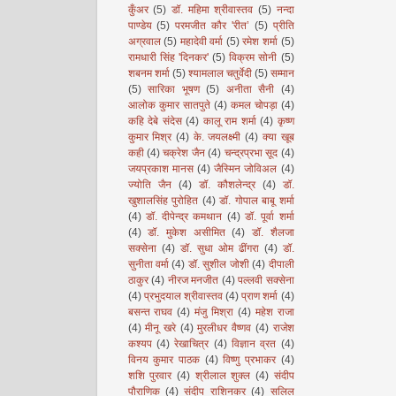
कुँअर
(5)
डॉ. महिमा श्रीवास्तव
(5)
नन्दा
पाण्डेय
(5)
परमजीत कौर 'रीत’
(5)
प्रीति
अग्रवाल
(5)
महादेवी वर्मा
(5)
रमेश शर्मा
(5)
रामधारी सिंह 'दिनकर'
(5)
विक्रम सोनी
(5)
शबनम शर्मा
(5)
श्यामलाल चतुर्वेदी
(5)
सम्मान
(5)
सारिका भूषण
(5)
अनीता सैनी
(4)
आलोक कुमार सातपुते
(4)
कमल चोपड़ा
(4)
कहि देबे संदेस
(4)
कालू राम शर्मा
(4)
कृष्ण
कुमार मिश्र
(4)
के. जयलक्ष्मी
(4)
क्या खूब
कही
(4)
चक्रेश जैन
(4)
चन्द्रप्रभा सूद
(4)
जयप्रकाश मानस
(4)
जैस्मिन जोविअल
(4)
ज्योति जैन
(4)
डॉ. कौशलेन्द्र
(4)
डॉ.
खुशालसिंह पुरोहित
(4)
डॉ. गोपाल बाबू शर्मा
(4)
डॉ. दीपेन्द्र कमथान
(4)
डॉ. पूर्वा शर्मा
(4)
डॉ. मुकेश असीमित
(4)
डॉ. शैलजा
सक्सेना
(4)
डॉ. सुधा ओम ढींगरा
(4)
डॉ.
सुनीता वर्मा
(4)
डॉ. सुशील जोशी
(4)
दीपाली
ठाकुर
(4)
नीरज मनजीत
(4)
पल्लवी सक्सेना
(4)
प्रभुदयाल श्रीवास्तव
(4)
प्राण शर्मा
(4)
बसन्त राघव
(4)
मंजु मिश्रा
(4)
महेश राजा
(4)
मीनू खरे
(4)
मुरलीधर वैष्णव
(4)
राजेश
कश्यप
(4)
रेखाचित्र
(4)
विज्ञान व्रत
(4)
विनय कुमार पाठक
(4)
विष्णु प्रभाकर
(4)
शशि पुरवार
(4)
श्रीलाल शुक्ल
(4)
संदीप
पौराणिक
(4)
संदीप राशिनकर
(4)
सलिल