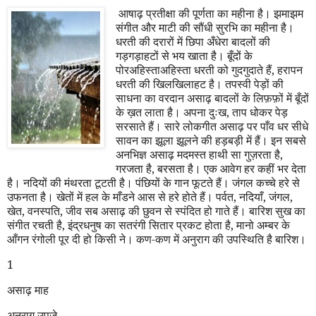
आषाढ़ प्रतीक्षा की पूर्णता का महीना है। झमाझम
संगीत और माटी की सौंधी सुरभि का महीना है।
धरती की दरारों में छिपा अँधेरा बादलों की
गड़गड़ाहटों से भय खाता है। बूँदों के
पोरअहिस्ताअहिस्ता धरती को गुदगुदाते हैं
,
हरापन
धरती की खिलखिलाहट है। तपस्वी पेड़ों की
साधना का वरदान असाढ़ बादलों के लिफ़फ़ों में बूँदों
के ख़त लाता है। अपना दुःख
,
ताप धोकर पेड़
सरसाते हैं। सारे लोकगीत असाढ़ पर पाँव धर सीधे
सावन का झूला झूलने की हड़बड़ी में हैं। इन सबसे
अनभिज्ञ असाढ़ मदमस्त हाथी सा गुज़रता है
,
गरजता है
,
बरसता है। एक आवेग हर कहीं भर देता
है। नदियों की मंथरता टूटती है। पंछियों के गान फूटते हैं। जंगल कच्चे हरे से
उफनता है। खेतों में हल के माँडने आस से हरे होते हैं। पर्वत
,
नदियाँ
,
जंगल
,
खेत
,
वनस्पति
,
जीव सब असाढ़ की छुवन से स्पंदित हो गाते हैं। बारिश सुख का
संगीत रचती है
,
इंद्रधनुष का सतरंगी सितार प्रकट होता है
,
मानो अम्बर के
आँगन रंगोली पूर दी हो किसी ने। कण-कण में अनुराग की उपस्थिति है बारिश।
1
असाढ़ माह
अनुराग उपजे