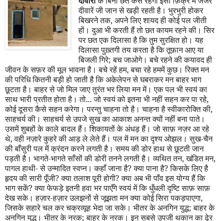
दीवारों
के बिना छत कैसे रहेगी इसी फ़िक्र में जर्जर
दीवारें जी जान से खड़ी रहती है। भुरभुरी होकर
बिखरने तक
,
अपने लिए शायद ही कोई पल जीती
हों। दुआ भी करती हैं तो छत कायम रहने की। सिर
पर छत एक दिलासा है कि तुम सुरक्षित हो। यह
दिलासा पुख़्तगी तय करता है कि तूफ़ान आए या
बिजली गिरे
;
बच जाओगे। बचे रहने की कयावद ही
जीवन के सफ़र की मूल भावना है। बचे रहें हम
,
बचा रहे हममें कुछ। रिक्त मन
की परिधि कितनी बड़ी हो जाती है कि अकेलेपन से घबराकर मन बाहर भाग
छूटता है। बाहर से जो मिल जाए तुरंत भर लिया मन में। एक पल भी स्वयं का
साथ भारी प्रतीत होता है। तो... जो स्वयं को इतना भी नहीं सहन कर पा रहे
,
कोई दूसरा कैसे सहन करेगा। परन्तु चाहना तो है। चाहना है स्वीकारोक्ति की
,
साहचर्य की। साहचर्य से उपजे सुख का आकाश अनन्त क्यों नहीं बना पाते।
उसमें शुबहों के काले बादल हैं। शिकायतों के अंधड़ हैं। जो साफ़ नज़र आ रहे
थे
,
वही नज़ारे कुहरे की आड़ ले लेते हैं। पल में मन का दृश्य ओझल। सुख-चैन
की बाँसुरी पल में क्रंदन करने लगती है। समय की डोर हाथ से छूटती जान
पड़ती है। भागते-भागते साँसों की डोरी तनने लगती है। व्यथित तन
,
खंडित मन
,
पागल हाथी- से उन्मादित स्वप्न। कहाँ जाना है
?
क्या पाना है
?
किसके लिए है
हृदय की सारी पूँजी
?
क्या तलाश पूरी होगी
?
क्या अब भी पाँव इस योग्य हैं कि
भाग सकें
?
क्या फेफड़े इतनी हवा भर पाएँगे स्वयं में कि धुँधली दृष्टि साफ़ साफ़
देख सके। हज़ार-हज़ार उलझनों से जूझता मन क्या कोई सिरा पकड़पाएगा
,
जिसके सहारे चल कर चक्रव्यूह भेदा जा सके। भीतर के अनगिन युद्ध
;
बाहर के
अनगिन युद्ध। भीतर के नरक
;
बाहर के नरक। इन सबसे उपजी थकान का ढेर