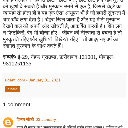
को ख़ुशी दे सकते हैं और मुस्कान उनमें से एक है
,
जिससे चेहरे का
व्यायाम तो होता ही है यह एक ऐसा आभूषण भी है जो हमारी सुंदरता में
चार चाँद लगा देता है। चेहरा खिल जाता है और यह मीठी मुस्कान
देखने वाले को अपनी ओर खींचती है
,
आकर्षित करती है। हींग लगे
न फिटकिरी
,
रंग भी चोखा होए। जीवन की नीरसता से बचना है तो
मुस्कुराते रहिए और ख़ुशियाँ बिखेरते रहिए। तो आइए नए वर्ष का
स्वागत मुस्कान के साथ करते हैं।
सम्पर्कः
ई-
29,
नेहरू ग्रा
उण्ड
, फ़रीदाबाद
121001
, मोबाइल-
9811251135
udanti.com
-
January 01, 2021
Share
1 comment:
विजय जोशी
03 January
बहुत ही सुन्दर तथा सकारात्मकता से परिपूर्ण दर्शन युक्त आलेख। हार्दिक बधाई।