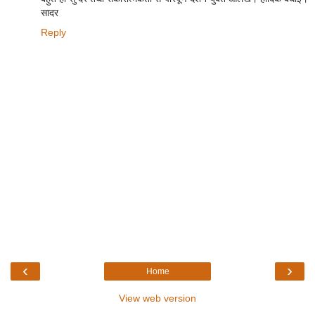
सादर
Reply
‹
›
Home
View web version