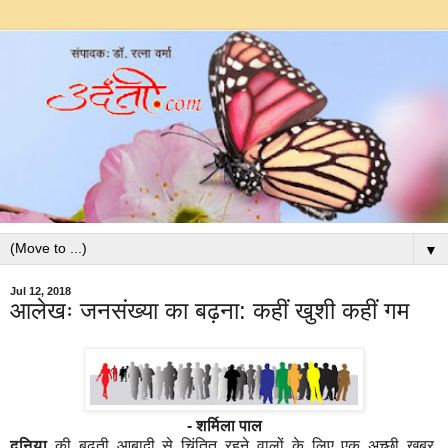
▼
Jul 12, 2018
आलेखः जनसंख्या का बढ़ना: कहीं खुशी कहीं गम
- शर्मिला
पाल
दुनिया
की
बढ़ती
आबादी
से
चिंतित
रहने
वालों
के
लिए
एक
अच्छी
खबर
,