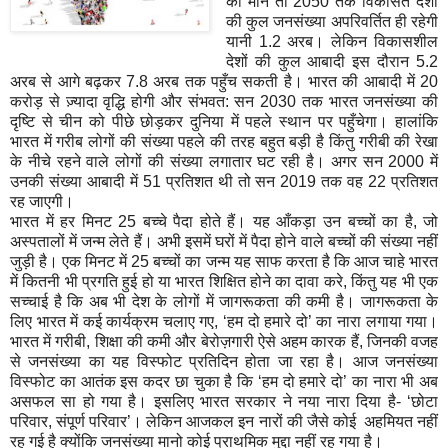
की
मानें
तो
2050
तक
विकसित
देशों
की
कुल
जनसंख्या
अपरिवर्तित
ही
रहेगी
यानी
1.2
अरब।
लेकिन
विकासशील
देशों
की
कुल
आबादी
इस
दौरान
5.2
अरब
से
आगे
बढ़कर
7.8
अरब
तक
पहुँच
सकती
है।
भारत
की
आबादी
में
20
करोड़
से
ज़्यादा
वृद्धि
होगी
और
संभवत
:
सन
2030
तक
भारत
जनसंख्या
की
दृष्टि
से
चीन
को
पीछे
छोड़कर
दुनिया
में
पहले
स्थान
पर
पहुँचेगा।
हालांकि
भारत
में
गरीब
लोगों
की
संख्या
पहले
की
तरह
बहुत
बड़ी
है
किंतु
गरीबी
की
रेखा
के
नीचे
रहने
वाले
लोगों
की
संख्या
लगातार
घट
रही
है।
अगर
सन
2000
में
उनकी
संख्या
आबादी
में
51
प्रतिशत
थी
तो
सन
2019
तक
वह
22
प्रतिशत
रह
जाएगी।
भारत
में
हर
मिनट
25
बच्चे
पैदा
होते
हैं।
यह
आँकड़ा
उन
बच्चों
का
है
,
जो
अस्पतालों
में
जन्म
लेते
हैं।
अभी
इसमें
घरों
में
पैदा
होने
वाले
बच्चों
की
संख्या
नहीं
जुड़ी
है।
एक
मिनट
में
25
बच्चों
का
जन्म
यह
साफ
करता
है
कि
आज
चाहे
भारत
में
कितनी
भी
प्रगति
हुई
हो
या
भारत
शिक्षित
होने
का
दावा
करे
,
किंतु
यह
भी
एक
सच्चाई
है
कि
अब
भी
देश
के
लोगों
में
जागरूकता
की
कमी
है।
जागरूकता
के
लिए
भारत
में
कई
कार्यक्रम
चलाए
गए
, ‘
हम
दो
हमारे
दो
’
का
नारा
लगाया
गया।
भारत
में
गरीबी
,
शिक्षा
की
कमी
और
बेरोज़गारी
ऐसे
अहम
कारक
हैं
,
जिनकी
वजह
से
जनसंख्या
का
यह
विस्फोट
प्रतिदिन
होता
जा
रहा
है।
आज
जनसंख्या
विस्फोट
का
आतंक
इस
कदर
छा
चुका
है
कि
‘
हम
दो
हमारे
दो
’
का
नारा
भी
अब
असफल
सा
हो
गया
है।
इसलिए
भारत
सरकार
ने
नया
नारा
दिया
है
-
‘
छोटा
परिवार
,
संपूर्ण
परिवार
’
।
लेकिन
आजकल
इन
नारों
की
जैसे
कोई
अहमियत
नहीं
रह
गई
है
क्योंकि
जनसंख्या
मानो
कोई
प्राथमिक
मुद्दा
नहीं
रह
गया
है।