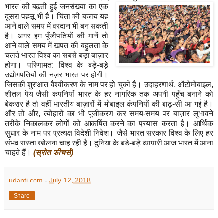
भारत
की
बढ़ती
हुई
जनसंख्या
का
एक
दूसरा
पहलू
भी
है।
चिंता
की
बजाय
यह
आने
वाले
समय
में
वरदान
भी
बन
सकती
है।
अगर
हम
पूँजीपतियों
की
मानें
तो
आने
वाले
समय
में
खपत
की
बहुलता
के
चलते
भारत
विश्व
का
सबसे
बड़ा
बाज़ार
होगा।
परिणामत
:
विश्व
के
बड़े
-
बड़े
उद्योगपतियों
की
नज़र
भारत
पर
होगी।
जिसकी
शुरुआत
वैश्वीकरण
के
नाम
पर
हो
चुकी
है।
उदाहरणार्थ
,
ऑटोमोबाइल
,
शीतल
पेय
जैसी
कंपनियाँ
भारत
के
हर
नागरिक
तक
अपनी
पहुँच
बनाने
को
बेकरार
है
तो
वहीं
भारतीय
बाज़ारों
में
मोबाइल
कंपनियों
की
बाढ़
-
सी
आ
गई
है।
और
तो
और
,
त्योहारों
का
भी
पूंजीकरण
कर
समय
-
समय
पर
बाज़ार
लुभावने
तरीके
निकालकर
लोगों
को
आकर्षित
करने
का
प्रयास
करता
है।
आर्थिक
सुधार
के
नाम
पर
प्रत्यक्ष
विदेशी
निवेश।
जैसे
भारत
सरकार
विश्व
के
लिए
हर
संभव
रास्ता
खोलना
चाह
रही
है।
दुनिया
के
बड़े
-
बड़े
व्यापारी
आज
भारत
में
आना
चाहते
हैं।
(
स्रोत
फीचर्स
)
udanti.com
-
July 12, 2018
Share