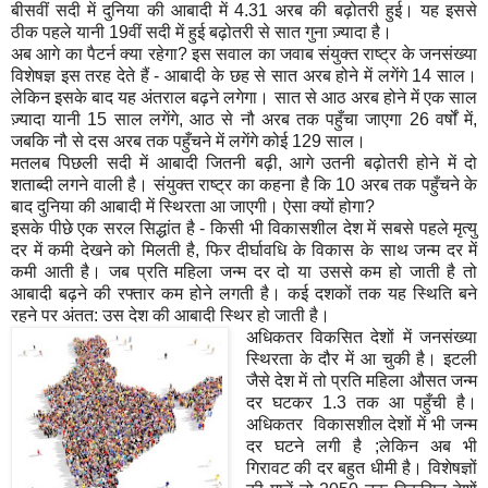
बीसवीं
सदी
में
दुनिया
की
आबादी
में
4.31
अरब
की
बढ़ोतरी
हुई।
यह
इससे
ठीक
पहले
यानी
19
वीं
सदी
में
हुई
बढ़ोतरी
से
सात
गुना
ज़्यादा
है।
अब
आगे
का
पैटर्न
क्या
रहेगा
?
इस
सवाल
का
जवाब
संयुक्त
राष्ट्र
के
जनसंख्या
विशेषज्ञ
इस
तरह
देते
हैं
-
आबादी
के
छह
से
सात
अरब
होने
में
लगेंगे
14
साल।
लेकिन
इसके
बाद
यह
अंतराल
बढ़ने
लगेगा।
सात
से
आठ
अरब
होने
में
एक
साल
ज़्यादा
यानी
15
साल
लगेंगे
,
आठ
से
नौ
अरब
तक
पहुँचा
जाएगा
26
वर्षों
में
,
जबकि
नौ
से
दस
अरब
तक
पहुँचने
में
लगेंगे
कोई
129
साल।
मतलब
पिछली
सदी
में
आबादी
जितनी
बढ़ी
,
आगे
उतनी
बढ़ोतरी
होने
में
दो
शताब्दी
लगने
वाली
है।
संयुक्त
राष्ट्र
का
कहना
है
कि
10
अरब
तक
पहुँचने
के
बाद
दुनिया
की
आबादी
में
स्थिरता
आ
जाएगी।
ऐसा
क्यों
होगा
?
इसके
पीछे
एक
सरल
सिद्धांत
है
-
किसी
भी
विकासशील
देश
में
सबसे
पहले
मृत्यु
दर
में
कमी
देखने
को
मिलती
है
,
फिर
दीर्घावधि
के
विकास
के
साथ
जन्म
दर
में
कमी
आती
है।
जब
प्रति
महिला
जन्म
दर
दो
या
उससे
कम
हो
जाती
है
तो
आबादी
बढ़ने
की
रफ्तार
कम
होने
लगती
है।
कई
दशकों
तक
यह
स्थिति
बने
रहने
पर
अंतत
:
उस
देश
की
आबादी
स्थिर
हो
जाती
है।
अधिकतर
विकसित
देशों
में
जनसंख्या
स्थिरता
के
दौर
में
आ
चुकी
है।
इटली
जैसे
देश
में
तो
प्रति
महिला
औसत
जन्म
दर
घटकर
1.3
तक
आ
पहुँची
है।
अधिकतर
विकासशील
देशों
में
भी
जन्म
दर
घटने
लगी
है
;
लेकिन
अब
भी
गिरावट
की
दर
बहुत
धीमी
है।
विशेषज्ञों