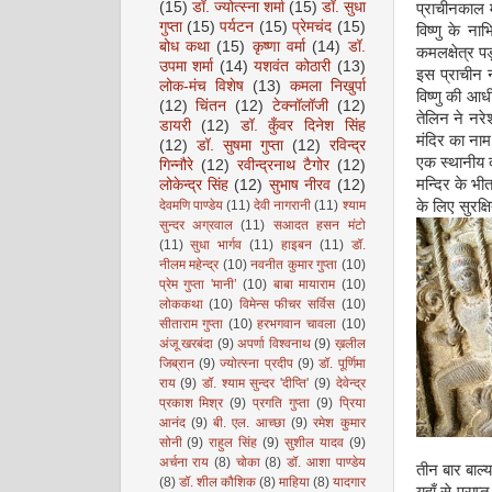
(15)
डॉ. ज्योत्स्ना शर्मा
(15)
डॉ. सुधा
प्राचीनकाल म
गुप्ता
(15)
पर्यटन
(15)
प्रेमचंद
(15)
विष्णु के न
बोध कथा
(15)
कृष्णा वर्मा
(14)
डॉ.
कमलक्षेत्र पड
उपमा शर्मा
(14)
यशवंत कोठारी
(13)
इस प्राचीन न
लोक-मंच विशेष
(13)
कमला निखुर्पा
विष्णु की आधी 
(12)
चिंतन
(12)
टेक्नॉलॉजी
(12)
तेलिन ने नर
डायरी
(12)
डॉ. कुँवर दिनेश सिंह
मंदिर का ना
(12)
डॉ. सुषमा गुप्ता
(12)
रविन्द्र
एक स्थानीय 
गिन्नौरे
(12)
रवीन्द्रनाथ टैगोर
(12)
मन्दिर के भी
लोकेन्द्र सिंह
(12)
सुभाष नीरव
(12)
देवमणि पाण्डेय
(11)
देवी नागरानी
(11)
श्याम
के लिए सुरक्
सुन्दर अग्रवाल
(11)
सआदत हसन मंटो
(11)
सुधा भार्गव
(11)
हाइबन
(11)
डॉ.
नीलम महेन्द्र
(10)
नवनीत कुमार गुप्ता
(10)
प्रेम गुप्ता 'मानी’
(10)
बाबा मायाराम
(10)
लोककथा
(10)
विमेन्स फीचर सर्विस
(10)
सीताराम गुप्ता
(10)
हरभगवान चावला
(10)
अंजू खरबंदा
(9)
अपर्णा विश्वनाथ
(9)
ख़लील
जिब्रान
(9)
ज्योत्स्ना प्रदीप
(9)
डॉ. पूर्णिमा
राय
(9)
डॉ. श्याम सुन्दर 'दीप्ति'
(9)
देवेन्द्र
प्रकाश मिश्र
(9)
प्रगति गुप्ता
(9)
प्रिया
आनंद
(9)
बी. एल. आच्छा
(9)
रमेश कुमार
सोनी
(9)
राहुल सिंह
(9)
सुशील यादव
(9)
अर्चना राय
(8)
चोका
(8)
डॉ. आशा पाण्डेय
तीन बार बाल
(8)
डॉ. शील कौशिक
(8)
माहिया
(8)
यादगार