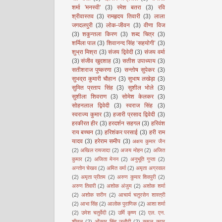
शर्मा 'मनस्वी'
(3)
रमेश बतरा
(3)
रवि
श्रीवास्तव
(3)
रामहृदय तिवारी
(3)
लाला
जगदलपुरी
(3)
लोक-जीवन
(3)
वीणा विज
(3)
शकुन्तला किरण
(3)
शब्द चित्र
(3)
शर्मिला पाल
(3)
शिवानन्द सिंह ‘सहयोगी’
(3)
शुभ्रा मिश्रा
(3)
संजय द्विवेदी
(3)
संजय वर्मा
(3)
संजीव खुदशाह
(3)
सतीश उपाध्याय
(3)
सतीशराज पुष्करणा
(3)
सन्तोष सुपेकर
(3)
सुभद्रा कुमारी चौहान
(3)
सुभाष लखेड़ा
(3)
सुमित प्रताप सिंह
(3)
सुशील भोले
(3)
सुशीला शिवराण
(3)
सोमेश केलकर
(3)
सोहनलाल द्विवेदी
(3)
स्वराज सिंह
(3)
स्वराज्य कुमार
(3)
हजारी प्रसाद द्विवेदी
(3)
हरकीरत हीर
(3)
हरदर्शन सहगल
(3)
हरिवंश
राय बच्चन
(3)
हरिशंकर परसाई
(3)
हरी राम
यादव
(3)
हरेराम समीप
(3)
अक्षय कुमार जैन
(2)
अखिल रायजादा
(2)
अजय मोहन
(2)
अजित
कुमार
(2)
अजिता मेनन
(2)
अनुभूति गुप्ता
(2)
अन्तोन चेखव
(2)
अमित वर्मा
(2)
अमृता अग्रवाल
(2)
अमृता प्रीतम
(2)
अरुण कुमार शिवपुरी
(2)
अरुण तिवारी
(2)
अशोक अंजुम
(2)
अशोक शर्मा
(2)
अशोक सरीन
(2)
आचार्य चतुरसेन शास्त्री
(2)
आभा सिंह
(2)
आलोक पुराणिक
(2)
आशा शर्मा
(2)
उमेश चतुर्वेदी
(2)
उर्मि कृष्ण
(2)
एल. एन.
शीतल
(2)
ओंकार सिंह जनौटी
(2)
कमल कपूर