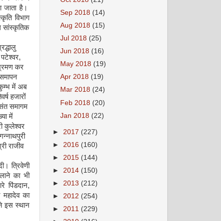
ना जाता है।
Sep 2018
(14)
्कृति विभाग
Aug 2018
(15)
ध सांस्कृतिक
Jul 2018
(25)
रद्धालु
Jun 2018
(16)
 पटेश्वर
,
May 2018
(19)
 भ्रमण कर
ा समापन
Apr 2018
(19)
ुम्भ में अब
Mar 2018
(24)
िवर्ष हजारों
Feb 2018
(20)
 संत समागम
Jan 2018
(22)
या में
ी कुलेश्वर
►
2017
(227)
गन्नाथपुरी
►
2016
(160)
्री राजीव
►
2015
(144)
दी। त्रिवेणी
►
2014
(150)
लाने का भी
►
2013
(212)
रे पिंडदान
,
र महादेव का
►
2012
(254)
ने इस स्थान
►
2011
(229)