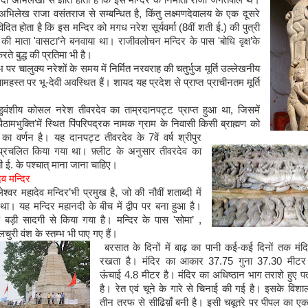
्त दो अभिलेखों से ज्ञात होता है कि इस मन्दिर के निर्माता राजा जगतपाल थे।
अभिलेख राजा वसंतराज से सम्बन्धित है
,
किंतु लक्ष्मणदेवालय के एक दूसरे
दित होता है कि इस मन्दिर को मगध नरेश सूर्यवर्मा
(8
वीं शती ई
.)
की पुत्री
त की माता
'
वासटा
’
ने बनवाया था। राजीवलोचन मन्दिर के पास
'
बोधि वृक्ष
’
के
रते बुद्ध की प्रतिमा भी है।
ंभ पर चालुक्य नरेशों के समय में निर्मित नरवराह की चतुर्भुज मूर्ति उल्लेखनीय
वामहस्त पर भू
-
देवी अवस्थित हैं। शायद यह प्रदेश से प्राप्त प्राचीनतम मूर्ति
ंडुवंशीय कोसल नरेश तीवरदेव का ताम्रदानपट्ट प्राप्त हुआ था
,
जिसमें
पैठामभुक्ति
’
में स्थित पिंपरिपद्रक नामक ग्राम के निवासी किसी ब्राह्मण को
 का वर्णन है। यह दानपट्ट तीवरदेव के
7
वें वर्ष श्रीपुर
प्रचलित किया गया था। फ़्लीट के अनुसार तीवरदेव का
ी ई
.
के पश्चात् माना जाना चाहिए।
ेव मन्दिर
लेश्वर महादेव मन्दिर
’
भी प्रमुख है
,
जो की नौवीं शताब्दी में
था। यह मन्दिर महानदी के बीच में द्वीप पर बना हुआ है।
ण बड़ी सादगी से किया गया है। मन्दिर के पास
'
सोमा
’ ,
री वंश के स्तम्भ भी पाए गए हैं।
बरसात के दिनों में बाढ़ का पानी कई
-
कई दिनों तक मंदि
रखता है। मंदिर का आकार
37.75
गुना
37.30
मीटर
ऊंचाई
4.8
मीटर है। मंदिर का अधिष्ठान भाग तराशे हुए पत्
है। रेत एवं चूने के गारे से चिनाई की गई है। इसके विशा
तीन तरफ से सीढिय़ाँ बनी है। इसी चबूतरे पर पीपल का एक