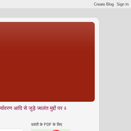
 जुड़े ज्वलंत मुद्दों पर आलेख, और साथ में अनकही • यात्रा वृतांत • सं
उदंती के PDF के लिए