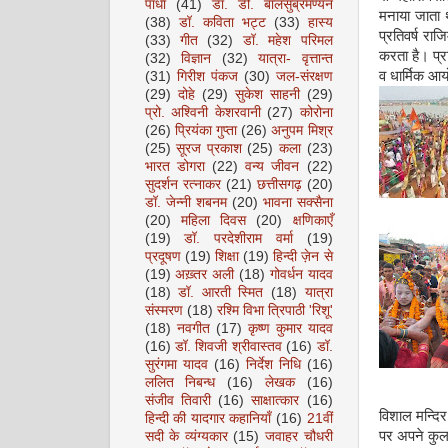
पाधा
(41)
डॉ. डी. बालसुब्रमण्यन
मनाया जाता
(38)
डॉ. कविता भट्ट
(33)
हास्य
प्रतिवर्ष रा
(33)
गीत
(32)
डॉ. महेश परिमल
करता है। प्रत
(32)
विज्ञान
(32)
यात्रा- वृत्तान्त
व धार्मिक आय
(31)
गिरीश पंकज
(30)
जल-संरक्षण
(29)
दोहे
(29)
सुकेश साहनी
(29)
प्रो. अश्विनी केशरवानी
(27)
कोरोना
(26)
प्रियंका गुप्ता
(26)
अनुपम मिश्र
(25)
सूरज प्रकाश
(25)
कला
(23)
भारत डोगरा
(22)
वन्य जीवन
(22)
सुदर्शन रत्नाकर
(21)
छत्तीसगढ़
(20)
डॉ. जेन्नी शबनम
(20)
भावना सक्सैना
(20)
महिला दिवस
(20)
क्षणिकाएँ
(19)
डॉ. परदेशीराम वर्मा
(19)
प्रदूषण
(19)
शिक्षा
(19)
हिन्दी ज़ेन से
(19)
अख़्तर अली
(18)
गोवर्धन यादव
(18)
डॉ. आरती स्मित
(18)
यात्रा
संस्मरण
(18)
रश्मि विभा त्रिपाठी 'रिशू'
(18)
नवगीत
(17)
कृष्ण कुमार यादव
(16)
डॉ. शिवजी श्रीवास्तव
(16)
डॉ.
सुरंगमा यादव
(16)
निर्देश निधि
(16)
ललित निबन्ध
(16)
लेखक
(16)
संजीव तिवारी
(16)
साक्षात्कार
(16)
विशाल मन्दिर
हिन्दी की यादगार कहानियाँ
(16)
21वीं
पर अपने कुलद
सदी के व्यंग्यकार
(15)
जवाहर चौधरी