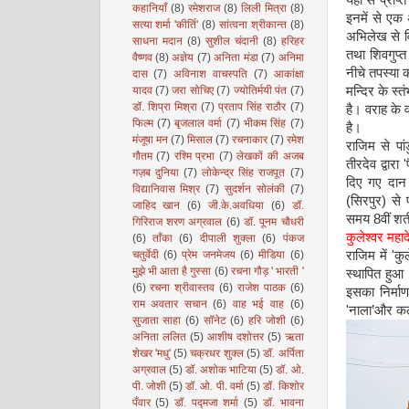
यहाँ से प्राप
कहानियाँ
(8)
रमेशराज
(8)
लिली मित्रा
(8)
इनमें से एक 
सत्या शर्मा 'कीर्ति'
(8)
सांत्वना श्रीकान्त
(8)
अभिलेख से वि
साधना मदान
(8)
सुशील चंदानी
(8)
हरिहर
तथा शिवगुप्
वैष्णव
(8)
अज्ञेय
(7)
अनिता मंडा
(7)
अनिमा
नीचे तपस्या क
दास
(7)
अविनाश वाचस्पति
(7)
आकांक्षा
यादव
(7)
जरा सोचिए
(7)
ज्योतिर्मयी पंत
(7)
मन्दिर के स्त
डॉ. शिप्रा मिश्रा
(7)
प्रताप सिंह राठौर
(7)
है। वराह के 
फिल्म
(7)
बृजलाल वर्मा
(7)
भीकम सिंह
(7)
है।
मंजूषा मन
(7)
मिसाल
(7)
रचनाकार
(7)
रमेश
राजिम से पा
गौतम
(7)
रश्मि प्रभा
(7)
लेखकों की अजब
तीरदेव द्वारा
'
गज़ब दुनिया
(7)
लोकेन्द्र सिंह राजपूत
(7)
दिए गए दान
विद्यानिवास मिश्र
(7)
सुदर्शन सोलंकी
(7)
(
सिरपुर
)
से 
जाहिद खान
(6)
जी.के.अवधिया
(6)
डॉ.
समय
8
वीं शत
गिरिराज शरण अग्रवाल
(6)
डॉ. पूनम चौधरी
कुलेश्वर महाद
(6)
ताँका
(6)
दीपाली शुक्ला
(6)
पंकज
चतुर्वेदी
(6)
प्रेम जनमेजय
(6)
मीडिया
(6)
राजिम में
'
कु
मुझे भी आता है गुस्सा
(6)
रचना गौड़ ' भारती '
स्थापित हुआ 
(6)
रचना श्रीवास्तव
(6)
राजेश पाठक
(6)
इसका निर्मा
राम अवतार सचान
(6)
वाह भई वाह
(6)
'
नाला
’
और कलचु
सुजाता साहा
(6)
सॉनेट
(6)
हरि जोशी
(6)
अनिता ललित
(5)
आशीष दशोत्तर
(5)
ऋता
शेखर 'मधु'
(5)
चक्रधर शुक्ल
(5)
डॉ. अर्पिता
अग्रवाल
(5)
डॉ. अशोक भाटिया
(5)
डॉ. ओ.
पी. जोशी
(5)
डॉ. ओ. पी. वर्मा
(5)
डॉ. किशोर
पँवार
(5)
डॉ. पद्मजा शर्मा
(5)
डॉ. भावना