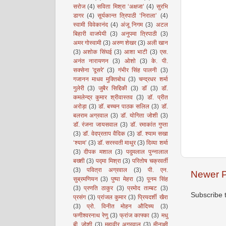
सरोज
(4)
सविता मिश्रा ‘अक्षजा’
(4)
सुरभि
डागर
(4)
सूर्यकान्त त्रिपाठी ‘निराला’
(4)
स्वामी विवेकानंद
(4)
अंजू निगम
(3)
अटल
बिहारी वाजपेयी
(3)
अनुपमा त्रिपाठी
(3)
अमर गोस्वामी
(3)
अरुण शेखर
(3)
अली खान
(3)
अशोक सिंघई
(3)
आशा भाटी
(3)
एस.
अनंत नारायणन
(3)
ओशो
(3)
के. पी.
सक्सेना 'दूसरे'
(3)
गंभीर सिंह पालनी
(3)
गजानन माधव मुक्तिबोध
(3)
चन्द्रधर शर्मा
गुलेरी
(3)
जुबैर सिद्दिकी
(3)
डॉ
(3)
डॉ.
कमलेन्द्र कुमार श्रीवास्तव
(3)
डॉ. प्रीत
अरोड़ा
(3)
डॉ. बच्चन पाठक सलिल
(3)
डॉ.
बलराम अग्रवाल
(3)
डॉ. योगिता जोशी
(3)
डॉ. रंजना जायसवाल
(3)
डॉ. रमाकांत गुप्ता
(3)
डॉ. वेदप्रताप वैदिक
(3)
डॉ. श्याम सखा
‘श्याम’
(3)
डॉ. सरस्वती माथुर
(3)
दिव्या शर्मा
(3)
दीपक मशाल
(3)
पदुमलाल पुन्नालाल
बख्शी
(3)
पद्मा मिश्रा
(3)
परितोष चक्रवर्ती
(3)
पवित्रा अग्रवाल
(3)
पी. एन.
Newer P
सुब्रमणियन
(3)
पुष्पा मेहरा
(3)
पूनम सिंह
(3)
प्रणति ठाकुर
(3)
प्रमोद ताम्बट
(3)
Subscribe 
प्रसंग
(3)
प्रांजल कुमार
(3)
प्रियदर्शी खैरा
(3)
प्रो. विनीत मोहन औदिच्य
(3)
फणीश्वरनाथ रेणु
(3)
फ्रांज काफ्का
(3)
मधु
बी. जोशी
(3)
महावीर अग्रवाल
(3)
मीनाक्षी