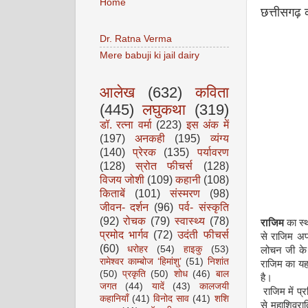
Home
छत्तीसगढ़ 
Dr. Ratna Verma
Mere babuji ki jail dairy
आलेख
(632)
कविता
(445)
लघुकथा
(319)
डॉ. रत्ना वर्मा
(223)
इस अंक में
(197)
अनकही
(195)
व्यंग्य
(140)
प्रेरक
(135)
पर्यावरण
(128)
स्रोत फीचर्स
(128)
विजय जोशी
(109)
कहानी
(108)
किताबें
(101)
संस्मरण
(98)
जीवन- दर्शन
(96)
पर्व- संस्कृति
(92)
रोचक
(79)
स्वास्थ्य
(78)
राजिम
का स्
प्रमोद भार्गव
(72)
उदंती फीचर्स
से राजिम अपन
(60)
धरोहर
(54)
हाइकु
(53)
लोचन जी के म
रामेश्वर काम्बोज ‘हिमांशु’
(51)
निशांत
राजिम का यह 
(50)
प्रकृति
(50)
शोध
(46)
बाल
है।
जगत
(44)
यादें
(43)
कालजयी
राजिम में प्र
कहानियाँ
(41)
विनोद साव
(41)
शशि
से महाशिवरात