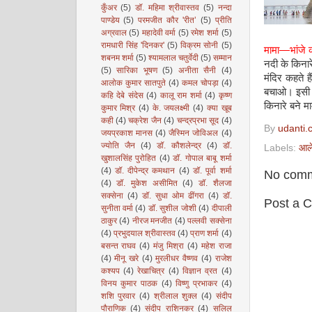
कुँअर
(5)
डॉ. महिमा श्रीवास्तव
(5)
नन्दा
पाण्डेय
(5)
परमजीत कौर 'रीत’
(5)
प्रीति
अग्रवाल
(5)
महादेवी वर्मा
(5)
रमेश शर्मा
(5)
रामधारी सिंह 'दिनकर'
(5)
विक्रम सोनी
(5)
मामा
—
भांजे 
शबनम शर्मा
(5)
श्यामलाल चतुर्वेदी
(5)
सम्मान
नदी के किनार
(5)
सारिका भूषण
(5)
अनीता सैनी
(4)
मंदिर कहते ह
आलोक कुमार सातपुते
(4)
कमल चोपड़ा
(4)
बचाओ। इसी म
कहि देबे संदेस
(4)
कालू राम शर्मा
(4)
कृष्ण
किनारे बने म
कुमार मिश्र
(4)
के. जयलक्ष्मी
(4)
क्या खूब
कही
(4)
चक्रेश जैन
(4)
चन्द्रप्रभा सूद
(4)
By
udanti.
जयप्रकाश मानस
(4)
जैस्मिन जोविअल
(4)
ज्योति जैन
(4)
डॉ. कौशलेन्द्र
(4)
डॉ.
Labels:
आल
खुशालसिंह पुरोहित
(4)
डॉ. गोपाल बाबू शर्मा
(4)
डॉ. दीपेन्द्र कमथान
(4)
डॉ. पूर्वा शर्मा
No comm
(4)
डॉ. मुकेश असीमित
(4)
डॉ. शैलजा
सक्सेना
(4)
डॉ. सुधा ओम ढींगरा
(4)
डॉ.
Post a 
सुनीता वर्मा
(4)
डॉ. सुशील जोशी
(4)
दीपाली
ठाकुर
(4)
नीरज मनजीत
(4)
पल्लवी सक्सेना
(4)
प्रभुदयाल श्रीवास्तव
(4)
प्राण शर्मा
(4)
बसन्त राघव
(4)
मंजु मिश्रा
(4)
महेश राजा
(4)
मीनू खरे
(4)
मुरलीधर वैष्णव
(4)
राजेश
कश्यप
(4)
रेखाचित्र
(4)
विज्ञान व्रत
(4)
विनय कुमार पाठक
(4)
विष्णु प्रभाकर
(4)
शशि पुरवार
(4)
श्रीलाल शुक्ल
(4)
संदीप
पौराणिक
(4)
संदीप राशिनकर
(4)
सलिल