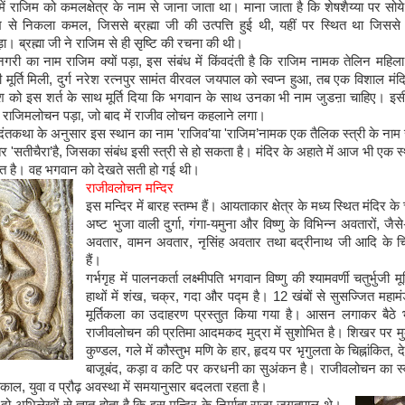
ें राजिम को कमलक्षेत्र के नाम से जाना जाता था। माना जाता है कि शेषशैय्या पर सोय
ाभि से निकला कमल
,
जिससे ब्रह्मा जी की उत्पत्ति हुई थी
,
यहीं पर स्थित था जिसस
़ा। ब्रह्मा जी ने राजिम से ही सृष्टि की रचना की थी।
गरी का नाम राजिम क्यों पड़ा
,
इस संबंध में किंवदंती है कि राजिम नामक तेलिन महि
मूर्ति मिली
,
दुर्ग नरेश रत्नपुर सामंत वीरवल जयपाल को स्वप्न हुआ
,
तब एक विशाल मंद
ेश को इस शर्त के साथ मूर्ति दिया कि भगवान के साथ उनका भी नाम जुडऩा चाहिए। इ
म राजिमलोचन पड़ा
,
जो बाद में राजीव लोचन कहलाने लगा।
दंतकथा के अनुसार इस स्थान का नाम
'
राजिव
’
या
'
राजिम
’
नामक एक तैलिक स्त्री के नाम
तर
'
सतीचैरा
’
है
,
जिसका संबंध इसी स्त्री से हो सकता है। मंदिर के अहाते में आज भी एक स
षित है। वह भगवान को देखते सती हो गई थी।
राजीवलोचन मन्दिर
इस मन्दिर में बारह स्तम्भ हैं। आयताकार क्षेत्र के मध्य स्थित मंदिर के च
अष्ट भुजा वाली दुर्गा
,
गंगा
-
यमुना और विष्णु के विभिन्न अवतारों
,
जैसे
अवतार
,
वामन अवतार
,
नृसिंह अवतार तथा बद्रीनाथ जी आदि के चि
हैं।
गर्भगृह में पालनकर्ता लक्ष्मीपति भगवान विष्णु की श्यामवर्णी चतुर्भुजी मू
हाथों में शंख
,
चक्र
,
गदा और पद्म है।
12
खंबों से सुसज्जित महामंडप
मूर्तिकला का उदाहरण प्रस्तुत किया गया है। आसन लगाकर बैठे 
राजीवलोचन की प्रतिमा आदमकद मुद्रा में सुशोभित है। शिखर पर म
कुण्डल
,
गले में कौस्तुभ मणि के हार
,
हृदय पर भृगुलता के चिह्नांकित
,
द
बाजूबंद
,
कड़ा व कटि पर करधनी का सुअंकन है। राजीवलोचन का स्वर
्यकाल
,
युवा व प्रौढ़ अवस्था में समयानुसार बदलता रहता है।