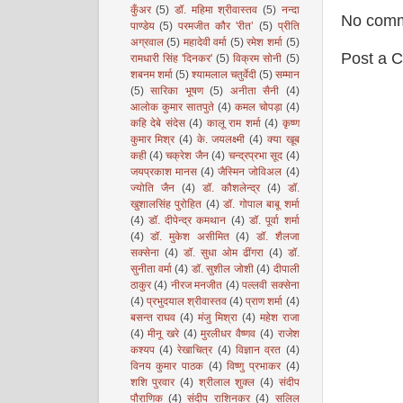
कुँअर
(5)
डॉ. महिमा श्रीवास्तव
(5)
नन्दा
No comm
पाण्डेय
(5)
परमजीत कौर 'रीत’
(5)
प्रीति
अग्रवाल
(5)
महादेवी वर्मा
(5)
रमेश शर्मा
(5)
Post a 
रामधारी सिंह 'दिनकर'
(5)
विक्रम सोनी
(5)
शबनम शर्मा
(5)
श्यामलाल चतुर्वेदी
(5)
सम्मान
(5)
सारिका भूषण
(5)
अनीता सैनी
(4)
आलोक कुमार सातपुते
(4)
कमल चोपड़ा
(4)
कहि देबे संदेस
(4)
कालू राम शर्मा
(4)
कृष्ण
कुमार मिश्र
(4)
के. जयलक्ष्मी
(4)
क्या खूब
कही
(4)
चक्रेश जैन
(4)
चन्द्रप्रभा सूद
(4)
जयप्रकाश मानस
(4)
जैस्मिन जोविअल
(4)
ज्योति जैन
(4)
डॉ. कौशलेन्द्र
(4)
डॉ.
खुशालसिंह पुरोहित
(4)
डॉ. गोपाल बाबू शर्मा
(4)
डॉ. दीपेन्द्र कमथान
(4)
डॉ. पूर्वा शर्मा
(4)
डॉ. मुकेश असीमित
(4)
डॉ. शैलजा
सक्सेना
(4)
डॉ. सुधा ओम ढींगरा
(4)
डॉ.
सुनीता वर्मा
(4)
डॉ. सुशील जोशी
(4)
दीपाली
ठाकुर
(4)
नीरज मनजीत
(4)
पल्लवी सक्सेना
(4)
प्रभुदयाल श्रीवास्तव
(4)
प्राण शर्मा
(4)
बसन्त राघव
(4)
मंजु मिश्रा
(4)
महेश राजा
(4)
मीनू खरे
(4)
मुरलीधर वैष्णव
(4)
राजेश
कश्यप
(4)
रेखाचित्र
(4)
विज्ञान व्रत
(4)
विनय कुमार पाठक
(4)
विष्णु प्रभाकर
(4)
शशि पुरवार
(4)
श्रीलाल शुक्ल
(4)
संदीप
पौराणिक
(4)
संदीप राशिनकर
(4)
सलिल