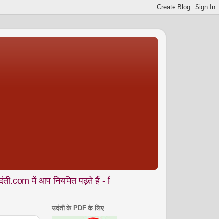
प नियमित पढ़ते हैं - शिक्षा • समाज • कला- संस्कृति • पर्यावरण आदि से 
उदंती के PDF के लिए