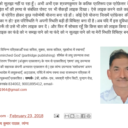
 सुलझा नहीं पा रहा हूँ। अभी अभी एक श्रवणकुमार के कल्कि प्रतिरूप एक प्रोफ़ेसर के द
ड़ित माँ की ह्त्या से संबंधित पोस्ट पर भी सैकड़ों लाइक दिखा। ऐसे लाइक करने वाले कह
े प्रेरित होकर कुछ नवोन्मेषी योजना बना रहे हों। कोई ऐसे योजना जिसमें प्रोफ़ेसर 
का न हो
?
इस परिस्थिति ने अपनी स्थिति बड़ी ही विचित्र बना दी है।अब यदि मैं इस दुविध
ूँ तो उसे भी लोग लाइक कर दें। और फिर मैं सोचता रहूँ कि किस बात को लाइक किया
 लाइक का फंडे को न समझ पाने को या फंदे को न सुलझा पाने को या मेरी स्थिति विचित्र 
विभिन्न पत्रिकाओँ यथा
सरिता
,
मुक्ता
,
सरस सलिल
,
गृहशोभा में रचानाएँ
smirched God' (partridge publishing)
शीर्षक से लघु उपन्यास तथा
पांतरण
'
निस्संग
' (
अंजुमन प्रकाशन) के नाम से प्रकाशित
| '
एषणा
'
लघु उपन्यास
न की सहायक कंपनी अनवरत प्रकाशन से
|
एक व्यंग्य उपन्यास
'
यशोधनम
'
अयन
ादेश में लघुकथाएँ,
अट्टहास
,
परिंदे में व्यंग्य रचना तथा राजस्थान पत्रिका में
लघुकथाएँ प्रकाशित।
सम्पर्कः
2
बी
,
ब्लॉक- एफ
,
जयश्री ग्रीन सिटी
,
पुन्दाग रोड
,
ारखंड
834002
,
9001895412, email-
k1964@gmail.com
com
-
February 23, 2018
य कुमार पाठक
,
व्यंग्य