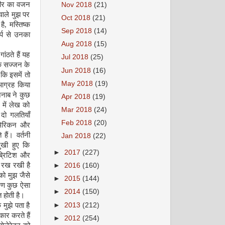
रीर का वजन
Nov 2018
(21)
ाले मुझ पर
Oct 2018
(21)
है
,
मस्तिष्क
Sep 2018
(14)
र्प से उनका
Aug 2018
(15)
ंठते हैं यह
Jul 2018
(25)
क सज्जन के
Jun 2018
(16)
कि इसमें तो
May 2018
(19)
ं आग्रह किया
जनाब ने कुछ
Apr 2018
(19)
 में लेख को
Mar 2018
(24)
क दो गलतियाँ
Feb 2018
(20)
 अमेरिकन और
 हैं। वर्तनी
Jan 2018
(22)
दुखी हुए कि
►
2017
(227)
 ब्रिटिश और
ट रख रखी है
►
2016
(160)
ो मुझ जैसे
►
2015
(144)
ारण कुछ ऐसा
►
2014
(150)
 होती है।
►
2013
(212)
मुझे पता है
ार करते हैं
►
2012
(254)