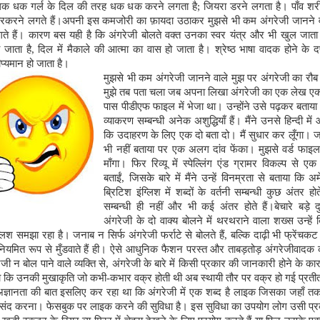
धक धक गर्ल के दिल की तरह धक धक करने लगता है
;
जियरा डरने लगता है। पाँव श
कारकरने लगते हैं।अपनी इस कमजोरी का फ़ायदा उठाकर मुझसे भी कम अंगरेजी जानने व
गते हैं। कारण बस यही है कि अंगरेजी बोलते वक्त उनका स्वर यंत्र और भी खुल जाता 
 जाता है
,
दिल में मैकाले की आत्मा का वास हो जाता है। श्रेष्ठ भाषा वादक होने के द
प्यमान हो जाता है।
मुझसे भी कम अंगरेजी जानने वाले मुझ पर अंगरेजी का रौब गा
मुझे तब पता चला जब अपना लिखा अंगरेजी का एक लेख ए
पास पीडीएफ फाइल में भेजा था। उन्होंने उसे पढ़कर बताया 
व्याकरण सम्बन्धी अनेक अशुद्धियाँ हैं। मैंने उनसे हिन्दी मे
कि उदाहरण के लिए एक दो बता दो। मैं सुधार कर लूँगा। 
भी नहीं बताया पर एक अलग दांव फेंका। मुझसे वर्ड फाइल
माँगा। फिर रिव्यू में स्पेल्लिंग एंड ग्रामर विकल्प से ए
बताईं
,
जिसके बारे में मैंने उन्हें विनम्रता से बताया कि
ब्रिटिश इंग्लिश में शब्दों के वर्तनी सम्बन्धी कुछ अंतर होते
सम्बन्धी ही नहीं और भी कई अंतर होते हैं।बेचारे बड़े 
अंगरेजी के दो वाक्य बोलने में थरथराने वाला शख्स उन्हें
लिश समझा रहा है। जनाब न सिर्फ अंगरेजी फर्राटे से बोलते हैं
,
बल्कि दाढ़ी भी फ्रेंचक
यमित रूप से मुँडवाते हैं ही। ऐसे आधुनिक फैशन परस्त और ताबड़तोड़ अंगरेजीवादक क
ेजी न बोल पाने वाले व्यक्ति से
,
अंगरेजी के बारे में किसी प्रकार की जानकारी होने के क
ा कि उनकी मुखाकृति जो कभी
-
कभार वक्र होती थी अब स्थायी तौर पर वक्र हो गई प्रतीत
अज्ञानता की बात इसलिए कर रहा था कि अंगरेजी में एक शब्द है लाइक जिसका जहाँ तक 
 पसंद करना। फेसबुक पर लाइक करने की सुविधा है। इस सुविधा का उपयोग लोग उसी प्रक