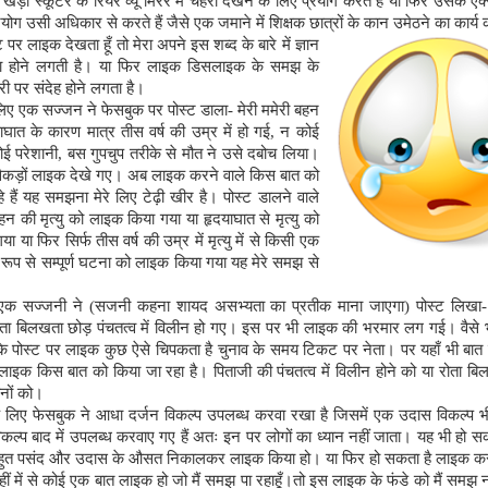
 खड़ी स्कूटर के रियर व्यू मिरर में चेहरा देखने के लिए प्रयोग करते हैं या फिर उसके एक
रयोग उसी अधिकार से करते हैं जैसे एक जमाने में शिक्षक छात्रों के कान उमेठने का कार्य
 पर लाइक देखता हूँ तो मेरा अपने इस शब्द के बारे में ज्ञान
ंका होने लगती है। या फिर लाइक डिसलाइक के समझ के
ी पर संदेह होने लगता है।
िए एक सज्जन ने फेसबुक पर पोस्ट डाला
-
मेरी ममेरी बहन
दयाघात के कारण मात्र तीस वर्ष की उम्र में हो गई
,
न कोई
ोई परेशानी
,
बस गुपचुप तरीके से मौत ने उसे दबोच लिया।
कड़ों लाइक देखे गए। अब लाइक करने वाले किस बात को
हैं यह समझना मेरे लिए टेढ़ी खीर है। पोस्ट डालने वाले
 की मृत्यु को लाइक किया गया या हृदयाघात से मृत्यु को
 या फिर सिर्फ तीस वर्ष की उम्र में मृत्यु में से किसी एक
रूप से सम्पूर्ण घटना को लाइक किया गया यह मेरे समझ से
 एक सज्जनी ने
(
सजनी कहना शायद असभ्यता का प्रतीक माना जाएगा
)
पोस्ट लिखा
 रोता बिलखता छोड़ पंचतत्व में विलीन हो गए। इस पर भी लाइक की भरमार लग गई। वैसे 
के पोस्ट पर लाइक कुछ ऐसे चिपकता है चुनाव के समय टिकट पर नेता। पर यहाँ भी बात म
लाइक किस बात को किया जा रहा है। पिताजी की पंचतत्व में विलीन होने को या रोता ब
नों को।
े लिए फेसबुक ने आधा दर्जन विकल्प उपलब्ध करवा रखा है जिसमें एक उदास विकल्प भ
िकल्प बाद में उपलब्ध करवाए गए हैं अतः इन पर लोगों का ध्यान नहीं जाता। यह भी हो सक
हुत पसंद और उदास के औसत निकालकर लाइक किया हो। या फिर हो सकता है लाइक करन
ीं में से कोई एक बात लाइक हो जो मैं समझ पा रहाहूँ।तो इस लाइक के फंडे को मैं समझ नही