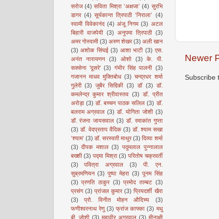
सरोज
(4)
सविता मिश्रा ‘अक्षजा’
(4)
सुरभि
डागर
(4)
सूर्यकान्त त्रिपाठी ‘निराला’
(4)
स्वामी विवेकानंद
(4)
अंजू निगम
(3)
अटल
बिहारी वाजपेयी
(3)
अनुपमा त्रिपाठी
(3)
अमर गोस्वामी
(3)
अरुण शेखर
(3)
अली खान
(3)
अशोक सिंघई
(3)
आशा भाटी
(3)
एस.
Newer P
अनंत नारायणन
(3)
ओशो
(3)
के. पी.
सक्सेना 'दूसरे'
(3)
गंभीर सिंह पालनी
(3)
गजानन माधव मुक्तिबोध
(3)
चन्द्रधर शर्मा
Subscribe 
गुलेरी
(3)
जुबैर सिद्दिकी
(3)
डॉ
(3)
डॉ.
कमलेन्द्र कुमार श्रीवास्तव
(3)
डॉ. प्रीत
अरोड़ा
(3)
डॉ. बच्चन पाठक सलिल
(3)
डॉ.
बलराम अग्रवाल
(3)
डॉ. योगिता जोशी
(3)
डॉ. रंजना जायसवाल
(3)
डॉ. रमाकांत गुप्ता
(3)
डॉ. वेदप्रताप वैदिक
(3)
डॉ. श्याम सखा
‘श्याम’
(3)
डॉ. सरस्वती माथुर
(3)
दिव्या शर्मा
(3)
दीपक मशाल
(3)
पदुमलाल पुन्नालाल
बख्शी
(3)
पद्मा मिश्रा
(3)
परितोष चक्रवर्ती
(3)
पवित्रा अग्रवाल
(3)
पी. एन.
सुब्रमणियन
(3)
पुष्पा मेहरा
(3)
पूनम सिंह
(3)
प्रणति ठाकुर
(3)
प्रमोद ताम्बट
(3)
प्रसंग
(3)
प्रांजल कुमार
(3)
प्रियदर्शी खैरा
(3)
प्रो. विनीत मोहन औदिच्य
(3)
फणीश्वरनाथ रेणु
(3)
फ्रांज काफ्का
(3)
मधु
बी. जोशी
(3)
महावीर अग्रवाल
(3)
मीनाक्षी