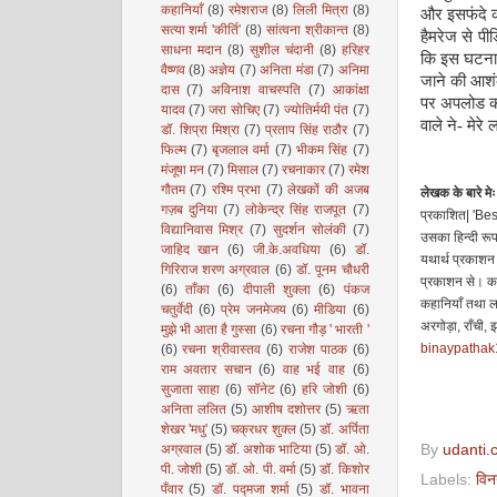
कहानियाँ
(8)
रमेशराज
(8)
लिली मित्रा
(8)
और इसफंदे को
सत्या शर्मा 'कीर्ति'
(8)
सांत्वना श्रीकान्त
(8)
हैमरेज से पी
साधना मदान
(8)
सुशील चंदानी
(8)
हरिहर
कि इस घटना स
वैष्णव
(8)
अज्ञेय
(7)
अनिता मंडा
(7)
अनिमा
जाने की आशं
दास
(7)
अविनाश वाचस्पति
(7)
आकांक्षा
पर अपलोड कर
यादव
(7)
जरा सोचिए
(7)
ज्योतिर्मयी पंत
(7)
वाले ने
-
मेरे
डॉ. शिप्रा मिश्रा
(7)
प्रताप सिंह राठौर
(7)
फिल्म
(7)
बृजलाल वर्मा
(7)
भीकम सिंह
(7)
मंजूषा मन
(7)
मिसाल
(7)
रचनाकार
(7)
रमेश
गौतम
(7)
रश्मि प्रभा
(7)
लेखकों की अजब
लेखक के बारे मेः
गज़ब दुनिया
(7)
लोकेन्द्र सिंह राजपूत
(7)
प्रकाशित
| 'Be
विद्यानिवास मिश्र
(7)
सुदर्शन सोलंकी
(7)
उसका हिन्दी रू
जाहिद खान
(6)
जी.के.अवधिया
(6)
डॉ.
यथार्थ प्रकाश
गिरिराज शरण अग्रवाल
(6)
डॉ. पूनम चौधरी
प्रकाशन से। कथ
(6)
ताँका
(6)
दीपाली शुक्ला
(6)
पंकज
कहानियाँ तथा 
चतुर्वेदी
(6)
प्रेम जनमेजय
(6)
मीडिया
(6)
अरगोड़ा
,
राँची
,
झ
मुझे भी आता है गुस्सा
(6)
रचना गौड़ ' भारती '
binaypatha
(6)
रचना श्रीवास्तव
(6)
राजेश पाठक
(6)
राम अवतार सचान
(6)
वाह भई वाह
(6)
सुजाता साहा
(6)
सॉनेट
(6)
हरि जोशी
(6)
अनिता ललित
(5)
आशीष दशोत्तर
(5)
ऋता
शेखर 'मधु'
(5)
चक्रधर शुक्ल
(5)
डॉ. अर्पिता
By
udanti.
अग्रवाल
(5)
डॉ. अशोक भाटिया
(5)
डॉ. ओ.
पी. जोशी
(5)
डॉ. ओ. पी. वर्मा
(5)
डॉ. किशोर
Labels:
विन
पँवार
(5)
डॉ. पद्मजा शर्मा
(5)
डॉ. भावना