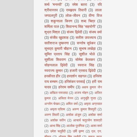
शर्मा 'मनस्वी'
(3)
रमेश बतरा
(3)
रवि
श्रीवास्तव
(3)
रामहृदय तिवारी
(3)
लाला
जगदलपुरी
(3)
लोक-जीवन
(3)
वीणा विज
(3)
शकुन्तला किरण
(3)
शब्द चित्र
(3)
शर्मिला पाल
(3)
शिवानन्द सिंह ‘सहयोगी’
(3)
शुभ्रा मिश्रा
(3)
संजय द्विवेदी
(3)
संजय वर्मा
(3)
संजीव खुदशाह
(3)
सतीश उपाध्याय
(3)
सतीशराज पुष्करणा
(3)
सन्तोष सुपेकर
(3)
सुभद्रा कुमारी चौहान
(3)
सुभाष लखेड़ा
(3)
सुमित प्रताप सिंह
(3)
सुशील भोले
(3)
सुशीला शिवराण
(3)
सोमेश केलकर
(3)
सोहनलाल द्विवेदी
(3)
स्वराज सिंह
(3)
स्वराज्य कुमार
(3)
हजारी प्रसाद द्विवेदी
(3)
हरकीरत हीर
(3)
हरदर्शन सहगल
(3)
हरिवंश
राय बच्चन
(3)
हरिशंकर परसाई
(3)
हरी राम
यादव
(3)
हरेराम समीप
(3)
अक्षय कुमार जैन
(2)
अखिल रायजादा
(2)
अजय मोहन
(2)
अजित
कुमार
(2)
अजिता मेनन
(2)
अनुभूति गुप्ता
(2)
अन्तोन चेखव
(2)
अमित वर्मा
(2)
अमृता अग्रवाल
(2)
अमृता प्रीतम
(2)
अरुण कुमार शिवपुरी
(2)
अरुण तिवारी
(2)
अशोक अंजुम
(2)
अशोक शर्मा
(2)
अशोक सरीन
(2)
आचार्य चतुरसेन शास्त्री
(2)
आभा सिंह
(2)
आलोक पुराणिक
(2)
आशा शर्मा
(2)
उमेश चतुर्वेदी
(2)
उर्मि कृष्ण
(2)
एल. एन.
शीतल
(2)
ओंकार सिंह जनौटी
(2)
कमल कपूर