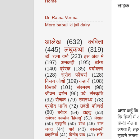
Home
लाइक
Dr. Ratna Verma
Mere babuji ki jail dairy
आलेख
(632)
कविता
(445)
लघुकथा
(319)
डॉ. रत्ना वर्मा
(223)
इस अंक में
(197)
अनकही
(195)
व्यंग्य
(140)
प्रेरक
(135)
पर्यावरण
(128)
स्रोत फीचर्स
(128)
विजय जोशी
(109)
कहानी
(108)
किताबें
(101)
संस्मरण
(98)
जीवन- दर्शन
(96)
पर्व- संस्कृति
(92)
रोचक
(79)
स्वास्थ्य
(78)
प्रमोद भार्गव
(72)
उदंती फीचर्स
अगर
कहूँ क
(60)
धरोहर
(54)
हाइकु
(53)
कि हिन्दी मे
रामेश्वर काम्बोज ‘हिमांशु’
(51)
निशांत
हिन्दी बोलना
(50)
प्रकृति
(50)
शोध
(46)
बाल
जगत
(44)
यादें
(43)
कालजयी
लगता है
,
हड़ब
कहानियाँ
(41)
विनोद साव
(41)
शशि
सूखने लगता 