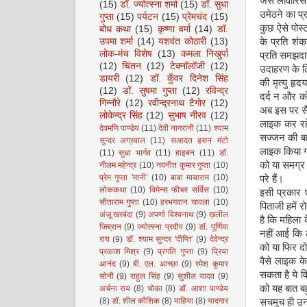
जैसे लावारिस
(15)
डॉ. ज्योत्स्ना शर्मा
(15)
डॉ. सुधा
उमेठने का प्
गुप्ता
(15)
पर्यटन
(15)
प्रेमचंद
(15)
कुछ ऐसे पोस्ट
बोध कथा
(15)
कृष्णा वर्मा
(14)
डॉ.
उपमा शर्मा
(14)
यशवंत कोठारी
(13)
के प्रति श
लोक-मंच विशेष
(13)
कमला निखुर्पा
प्रति समझदार
(12)
चिंतन
(12)
टेक्नॉलॉजी
(12)
उदाहरण के ल
डायरी
(12)
डॉ. कुँवर दिनेश सिंह
की मृत्यु हृ
(12)
डॉ. सुषमा गुप्ता
(12)
रविन्द्र
दर्द न और क
गिन्नौरे
(12)
रवीन्द्रनाथ टैगोर
(12)
अब इस पर सै
लोकेन्द्र सिंह
(12)
सुभाष नीरव
(12)
लाइक कर रहे 
देवमणि पाण्डेय
(11)
देवी नागरानी
(11)
श्याम
सज्जन की बहन
सुन्दर अग्रवाल
(11)
सआदत हसन मंटो
लाइक किया गया
(11)
सुधा भार्गव
(11)
हाइबन
(11)
डॉ.
को या समग्र 
नीलम महेन्द्र
(10)
नवनीत कुमार गुप्ता
(10)
प्रेम गुप्ता 'मानी’
(10)
बाबा मायाराम
(10)
परे हैं।
लोककथा
(10)
विमेन्स फीचर सर्विस
(10)
इसी प्रकार
सीताराम गुप्ता
(10)
हरभगवान चावला
(10)
पिताजी हमें
अंजू खरबंदा
(9)
अपर्णा विश्वनाथ
(9)
ख़लील
है कि महिला 
जिब्रान
(9)
ज्योत्स्ना प्रदीप
(9)
डॉ. पूर्णिमा
नहीं आई कि 
राय
(9)
डॉ. श्याम सुन्दर 'दीप्ति'
(9)
देवेन्द्र
को या फिर दो
प्रकाश मिश्र
(9)
प्रगति गुप्ता
(9)
प्रिया
वैसे लाइक क
आनंद
(9)
बी. एल. आच्छा
(9)
रमेश कुमार
सकता है ये व
सोनी
(9)
राहुल सिंह
(9)
सुशील यादव
(9)
को यह बात ब
अर्चना राय
(8)
चोका
(8)
डॉ. आशा पाण्डेय
(8)
डॉ. शील कौशिक
(8)
माहिया
(8)
यादगार
सचमुच ही उन्ह