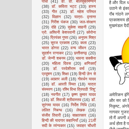
पाधा
(41)
डॉ. डी. बालसुब्रमण्यन
है और दिल 
(38)
डॉ. कविता भट्ट
(33)
हास्य
उठाने से इं
(33)
गीत
(32)
डॉ. महेश परिमल
रौब गांठने ल
(32)
विज्ञान
(32)
यात्रा- वृत्तान्त
प्रकाशमय हो
(31)
गिरीश पंकज
(30)
जल-संरक्षण
मुखमंडल दैदी
(29)
दोहे
(29)
सुकेश साहनी
(29)
प्रो. अश्विनी केशरवानी
(27)
कोरोना
(26)
प्रियंका गुप्ता
(26)
अनुपम मिश्र
(25)
सूरज प्रकाश
(25)
कला
(23)
भारत डोगरा
(22)
वन्य जीवन
(22)
सुदर्शन रत्नाकर
(21)
छत्तीसगढ़
(20)
डॉ. जेन्नी शबनम
(20)
भावना सक्सैना
(20)
महिला दिवस
(20)
क्षणिकाएँ
(19)
डॉ. परदेशीराम वर्मा
(19)
प्रदूषण
(19)
शिक्षा
(19)
हिन्दी ज़ेन से
(19)
अख़्तर अली
(18)
गोवर्धन यादव
(18)
डॉ. आरती स्मित
(18)
यात्रा
संस्मरण
(18)
रश्मि विभा त्रिपाठी 'रिशू'
(18)
नवगीत
(17)
कृष्ण कुमार यादव
अमेरिकन इंग्
(16)
डॉ. शिवजी श्रीवास्तव
(16)
डॉ.
और सर को नि
सुरंगमा यादव
(16)
निर्देश निधि
(16)
निकृष्ट
,
अंगर
ललित निबन्ध
(16)
लेखक
(16)
नागवार गुजर
संजीव तिवारी
(16)
साक्षात्कार
(16)
तो मैं अपनी 
हिन्दी की यादगार कहानियाँ
(16)
21वीं
अर्थ होता है
सदी के व्यंग्यकार
(15)
जवाहर चौधरी