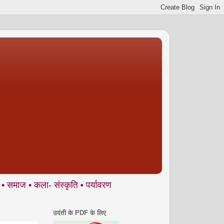
ा- संस्कृति • पर्यावरण आदि से जुड़े ज्वलंत मुद्दों पर आलेख, और साथ मे
उदंती के PDF के लिए