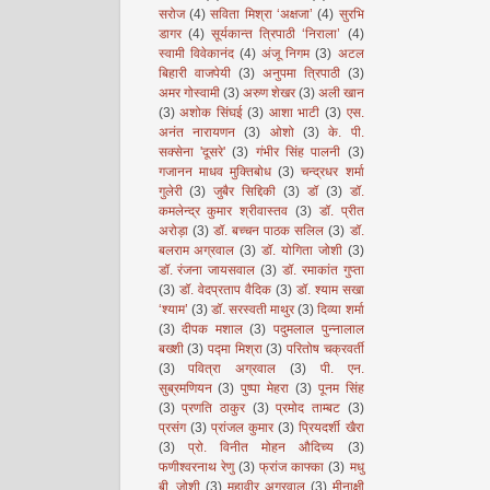
सरोज
(4)
सविता मिश्रा ‘अक्षजा’
(4)
सुरभि
डागर
(4)
सूर्यकान्त त्रिपाठी ‘निराला’
(4)
स्वामी विवेकानंद
(4)
अंजू निगम
(3)
अटल
बिहारी वाजपेयी
(3)
अनुपमा त्रिपाठी
(3)
अमर गोस्वामी
(3)
अरुण शेखर
(3)
अली खान
(3)
अशोक सिंघई
(3)
आशा भाटी
(3)
एस.
अनंत नारायणन
(3)
ओशो
(3)
के. पी.
सक्सेना 'दूसरे'
(3)
गंभीर सिंह पालनी
(3)
गजानन माधव मुक्तिबोध
(3)
चन्द्रधर शर्मा
गुलेरी
(3)
जुबैर सिद्दिकी
(3)
डॉ
(3)
डॉ.
कमलेन्द्र कुमार श्रीवास्तव
(3)
डॉ. प्रीत
अरोड़ा
(3)
डॉ. बच्चन पाठक सलिल
(3)
डॉ.
बलराम अग्रवाल
(3)
डॉ. योगिता जोशी
(3)
डॉ. रंजना जायसवाल
(3)
डॉ. रमाकांत गुप्ता
(3)
डॉ. वेदप्रताप वैदिक
(3)
डॉ. श्याम सखा
‘श्याम’
(3)
डॉ. सरस्वती माथुर
(3)
दिव्या शर्मा
(3)
दीपक मशाल
(3)
पदुमलाल पुन्नालाल
बख्शी
(3)
पद्मा मिश्रा
(3)
परितोष चक्रवर्ती
(3)
पवित्रा अग्रवाल
(3)
पी. एन.
सुब्रमणियन
(3)
पुष्पा मेहरा
(3)
पूनम सिंह
(3)
प्रणति ठाकुर
(3)
प्रमोद ताम्बट
(3)
प्रसंग
(3)
प्रांजल कुमार
(3)
प्रियदर्शी खैरा
(3)
प्रो. विनीत मोहन औदिच्य
(3)
फणीश्वरनाथ रेणु
(3)
फ्रांज काफ्का
(3)
मधु
बी. जोशी
(3)
महावीर अग्रवाल
(3)
मीनाक्षी