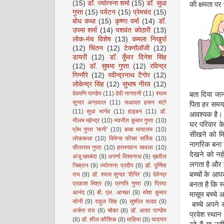
(15)
डॉ. ज्योत्स्ना शर्मा
(15)
डॉ. सुधा
की क्षमता प
गुप्ता
(15)
पर्यटन
(15)
प्रेमचंद
(15)
बोध कथा
(15)
कृष्णा वर्मा
(14)
डॉ.
उपमा शर्मा
(14)
यशवंत कोठारी
(13)
लोक-मंच विशेष
(13)
कमला निखुर्पा
(12)
चिंतन
(12)
टेक्नॉलॉजी
(12)
डायरी
(12)
डॉ. कुँवर दिनेश सिंह
(12)
डॉ. सुषमा गुप्ता
(12)
रविन्द्र
गिन्नौरे
(12)
रवीन्द्रनाथ टैगोर
(12)
लोकेन्द्र सिंह
(12)
सुभाष नीरव
(12)
देवमणि पाण्डेय
(11)
देवी नागरानी
(11)
श्याम
बता दिया ज
सुन्दर अग्रवाल
(11)
सआदत हसन मंटो
पिता हर समय 
(11)
सुधा भार्गव
(11)
हाइबन
(11)
डॉ.
आवश्यक है।
नीलम महेन्द्र
(10)
नवनीत कुमार गुप्ता
(10)
घर परिवार के 
प्रेम गुप्ता 'मानी’
(10)
बाबा मायाराम
(10)
सीखने को मिल
लोककथा
(10)
विमेन्स फीचर सर्विस
(10)
नागरिक बना स
सीताराम गुप्ता
(10)
हरभगवान चावला
(10)
देखने को नहीं
अंजू खरबंदा
(9)
अपर्णा विश्वनाथ
(9)
ख़लील
लगता है और त
जिब्रान
(9)
ज्योत्स्ना प्रदीप
(9)
डॉ. पूर्णिमा
बच्चों के आ
राय
(9)
डॉ. श्याम सुन्दर 'दीप्ति'
(9)
देवेन्द्र
प्रकाश मिश्र
(9)
प्रगति गुप्ता
(9)
प्रिया
बनता है कि स
आनंद
(9)
बी. एल. आच्छा
(9)
रमेश कुमार
मासूम बच्चे 
सोनी
(9)
राहुल सिंह
(9)
सुशील यादव
(9)
बच्चे अपने स
अर्चना राय
(8)
चोका
(8)
डॉ. आशा पाण्डेय
प्रवेश स्थान
(8)
डॉ. शील कौशिक
(8)
माहिया
(8)
यादगार