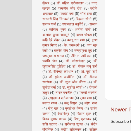
कुँअर
(5)
डॉ. महिमा श्रीवास्तव
(5)
नन्दा
पाण्डेय
(5)
परमजीत कौर 'रीत’
(5)
प्रीति
अग्रवाल
(5)
महादेवी वर्मा
(5)
रमेश शर्मा
(5)
रामधारी सिंह 'दिनकर'
(5)
विक्रम सोनी
(5)
शबनम शर्मा
(5)
श्यामलाल चतुर्वेदी
(5)
सम्मान
(5)
सारिका भूषण
(5)
अनीता सैनी
(4)
आलोक कुमार सातपुते
(4)
कमल चोपड़ा
(4)
कहि देबे संदेस
(4)
कालू राम शर्मा
(4)
कृष्ण
कुमार मिश्र
(4)
के. जयलक्ष्मी
(4)
क्या खूब
कही
(4)
चक्रेश जैन
(4)
चन्द्रप्रभा सूद
(4)
जयप्रकाश मानस
(4)
जैस्मिन जोविअल
(4)
ज्योति जैन
(4)
डॉ. कौशलेन्द्र
(4)
डॉ.
खुशालसिंह पुरोहित
(4)
डॉ. गोपाल बाबू शर्मा
(4)
डॉ. दीपेन्द्र कमथान
(4)
डॉ. पूर्वा शर्मा
(4)
डॉ. मुकेश असीमित
(4)
डॉ. शैलजा
सक्सेना
(4)
डॉ. सुधा ओम ढींगरा
(4)
डॉ.
सुनीता वर्मा
(4)
डॉ. सुशील जोशी
(4)
दीपाली
ठाकुर
(4)
नीरज मनजीत
(4)
पल्लवी सक्सेना
(4)
प्रभुदयाल श्रीवास्तव
(4)
प्राण शर्मा
(4)
बसन्त राघव
(4)
मंजु मिश्रा
(4)
महेश राजा
Newer P
(4)
मीनू खरे
(4)
मुरलीधर वैष्णव
(4)
राजेश
कश्यप
(4)
रेखाचित्र
(4)
विज्ञान व्रत
(4)
विनय कुमार पाठक
(4)
विष्णु प्रभाकर
(4)
Subscribe 
शशि पुरवार
(4)
श्रीलाल शुक्ल
(4)
संदीप
पौराणिक
(4)
संदीप राशिनकर
(4)
सलिल