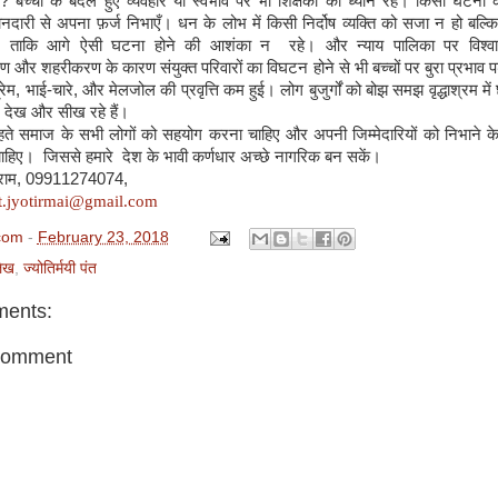
?
बच्चों के बदले हुए व्यवहार या स्वभाव पर भी शिक्षकों का ध्यान रहे। किसी घटना 
नदारी से अपना फ़र्ज निभाएँ। धन के लोभ में किसी निर्दोष व्यक्ति को सजा न हो बल्कि
 ताकि आगे ऐसी घटना होने की आशंका न रहे। और न्याय पालिका पर विश्वा
 और शहरीकरण के कारण संयुक्त परिवारों का विघटन होने से भी बच्चों पर बुरा प्रभाव प
रेम
,
भाई
-
चारे
,
और मेलजोल की प्रवृत्ति कम हुई। लोग बुजुर्गों को बोझ समझ वृद्धाश्रम में छ
 देख और सीख रहे हैं।
 समाज के सभी लोगों को सहयोग करना चाहिए और अपनी जिम्मेदारियों को निभाने के
चाहिए। जिससे हमारे देश के भावी कर्णधार अच्छे नागरिक बन सकें।
्राम
,
09911274074
,
t.jyotirmai@gmail.com
com
-
February 23, 2018
ेख
,
ज्योतिर्मयी पंत
ents:
Comment