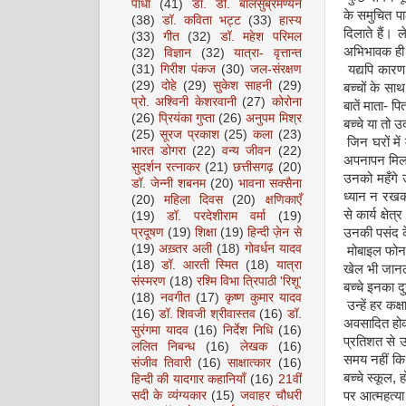
पाधा
(41)
डॉ. डी. बालसुब्रमण्यन
के समुचित पाल
(38)
डॉ. कविता भट्ट
(33)
हास्य
दिलाते हैं। 
(33)
गीत
(32)
डॉ. महेश परिमल
अभिभावक ही न
(32)
विज्ञान
(32)
यात्रा- वृत्तान्त
(31)
गिरीश पंकज
(30)
जल-संरक्षण
यद्यपि कारण 
(29)
दोहे
(29)
सुकेश साहनी
(29)
बच्चों के स
प्रो. अश्विनी केशरवानी
(27)
कोरोना
बातें माता
-
पित
(26)
प्रियंका गुप्ता
(26)
अनुपम मिश्र
बच्चे या तो उद
(25)
सूरज प्रकाश
(25)
कला
(23)
जिन घरों में 
भारत डोगरा
(22)
वन्य जीवन
(22)
अपनापन मिलता
सुदर्शन रत्नाकर
(21)
छत्तीसगढ़
(20)
उनको महँगे उ
डॉ. जेन्नी शबनम
(20)
भावना सक्सैना
ध्यान न रखक
(20)
महिला दिवस
(20)
क्षणिकाएँ
से कार्य क्षे
(19)
डॉ. परदेशीराम वर्मा
(19)
प्रदूषण
(19)
शिक्षा
(19)
हिन्दी ज़ेन से
उनकी पसंद के 
(19)
अख़्तर अली
(18)
गोवर्धन यादव
मोबाइल फोन
(18)
डॉ. आरती स्मित
(18)
यात्रा
खेल भी जानलेव
संस्मरण
(18)
रश्मि विभा त्रिपाठी 'रिशू'
बच्चे इनका 
(18)
नवगीत
(17)
कृष्ण कुमार यादव
उन्हें हर कक
(16)
डॉ. शिवजी श्रीवास्तव
(16)
डॉ.
अवसादित होक
सुरंगमा यादव
(16)
निर्देश निधि
(16)
प्रतिशत से ऊ
ललित निबन्ध
(16)
लेखक
(16)
समय नहीं कि 
संजीव तिवारी
(16)
साक्षात्कार
(16)
बच्चे स्कूल
,
ह
हिन्दी की यादगार कहानियाँ
(16)
21वीं
सदी के व्यंग्यकार
(15)
जवाहर चौधरी
पर आत्महत्या