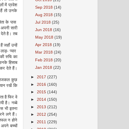
ं में प्रवेश
Sep 2018
(14)
हैं तो उनके
Aug 2018
(15)
िता के पास
Jul 2018
(25)
 अपनी सारी
Jun 2018
(16)
 देते है। तब
May 2018
(19)
Apr 2018
(19)
ं जहाँ उन्हें
 लाड़
-
प्यार
Mar 2018
(24)
नकी रुचि का
Feb 2018
(20)
उनके हिसाब
Jan 2018
(22)
कर देते हैं।
►
2017
(227)
ै। आजकल कुछ
►
2016
(160)
्यान रखें कि
►
2015
(144)
ता है फिर वे
►
2014
(150)
ी है। नब्बे
►
2013
(212)
पास भी इतना
ने लगे हैं।
►
2012
(254)
 सफल न होने
►
2011
(229)
 अपने बच्चों