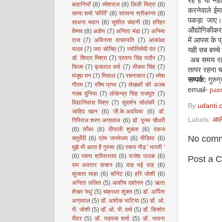
रहे हैं या नहीं
कहानियाँ
(8)
रमेशराज
(8)
लिली मित्रा
(8)
करनेवाले ईमा
सत्या शर्मा 'कीर्ति'
(8)
सांत्वना श्रीकान्त
(8)
पकड़ा जाए।
साधना मदान
(8)
सुशील चंदानी
(8)
हरिहर
औद्योगिकीकरण
वैष्णव
(8)
अज्ञेय
(7)
अनिता मंडा
(7)
अनिमा
में आपस के प्
दास
(7)
अविनाश वाचस्पति
(7)
आकांक्षा
यादव
(7)
जरा सोचिए
(7)
ज्योतिर्मयी पंत
(7)
यही सब बच्चे
डॉ. शिप्रा मिश्रा
(7)
प्रताप सिंह राठौर
(7)
अब समय रहते
फिल्म
(7)
बृजलाल वर्मा
(7)
भीकम सिंह
(7)
तत्पर रहना 
मंजूषा मन
(7)
मिसाल
(7)
रचनाकार
(7)
रमेश
सम्पर्क
:
गुरुग
गौतम
(7)
रश्मि प्रभा
(7)
लेखकों की अजब
email-
pan
गज़ब दुनिया
(7)
लोकेन्द्र सिंह राजपूत
(7)
विद्यानिवास मिश्र
(7)
सुदर्शन सोलंकी
(7)
By
udanti.
जाहिद खान
(6)
जी.के.अवधिया
(6)
डॉ.
Labels:
आल
गिरिराज शरण अग्रवाल
(6)
डॉ. पूनम चौधरी
(6)
ताँका
(6)
दीपाली शुक्ला
(6)
पंकज
No comm
चतुर्वेदी
(6)
प्रेम जनमेजय
(6)
मीडिया
(6)
मुझे भी आता है गुस्सा
(6)
रचना गौड़ ' भारती '
(6)
रचना श्रीवास्तव
(6)
राजेश पाठक
(6)
Post a 
राम अवतार सचान
(6)
वाह भई वाह
(6)
सुजाता साहा
(6)
सॉनेट
(6)
हरि जोशी
(6)
अनिता ललित
(5)
आशीष दशोत्तर
(5)
ऋता
शेखर 'मधु'
(5)
चक्रधर शुक्ल
(5)
डॉ. अर्पिता
अग्रवाल
(5)
डॉ. अशोक भाटिया
(5)
डॉ. ओ.
पी. जोशी
(5)
डॉ. ओ. पी. वर्मा
(5)
डॉ. किशोर
पँवार
(5)
डॉ. पद्मजा शर्मा
(5)
डॉ. भावना