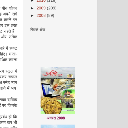
►
2010
(216)
►
2009
(209)
वे यौन शोषण
रह अपने सगे
►
2008
(89)
ायत करने पर
ातार इस तरह
पिछले अंक
्ट सहते हैं।
नें और उचित
बारें में स्पष्ट
हिए। माता
-
िक्षित करना
रम स्कूल में
खारकर सफल
स्नेह प्यार
 जाने में भय
उनका दायित्व
हैं पर जिनके
अगस्त 2008
प्रबंध हो कि
े काम कर भी