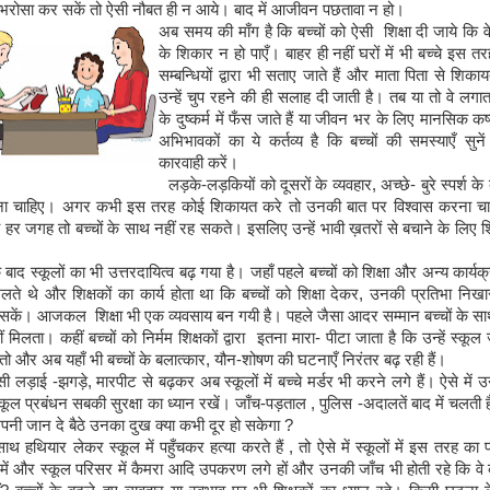
र भरोसा कर सकें तो ऐसी नौबत ही न आये। बाद में आजीवन पछतावा न हो।
अब समय की माँग है कि बच्चों को ऐसी शिक्षा दी जाये कि 
के शिकार न हो पाएँ। बाहर ही नहीं घरों में भी बच्चे इस त
सम्बन्धियों द्वारा भी सताए जाते हैं और माता पिता से शिक
उन्हें चुप रहने की ही सलाह दी जाती है। तब या तो वे लग
के दुष्कर्म में फँस जाते हैं या जीवन भर के लिए मानसिक कष
अभिभावकों का ये कर्तव्य है कि बच्चों की समस्याएँ सु
कारवाही करें।
लड़के
-
लड़कियों को दूसरों के व्यवहार
,
अच्छे
-
बुरे स्पर्श के 
ाना चाहिए। अगर कभी इस तरह कोई शिकायत करे तो उनकी बात पर विश्वास करना चा
हर जगह तो बच्चों के साथ नहीं रह सकते। इसलिए उन्हें भावी ख़तरों से बचाने के लिए श
बाद स्कूलों का भी उत्तरदायित्व बढ़ गया है। जहाँ पहले बच्चों को शिक्षा और अन्य कार्यक्
ते थे और शिक्षकों का कार्य होता था कि बच्चों को शिक्षा देकर
,
उनकी प्रतिभा नि
कें। आजकल शिक्षा भी एक व्यवसाय बन गयी है। पहले जैसा आदर सम्मान बच्चों के साथ 
 मिलता। कहीं बच्चों को निर्मम शिक्षकों द्वारा इतना मारा
-
पीटा जाता है कि उन्हें स्कूल
ो और अब यहाँ भी बच्चों के बलात्कार
,
यौन
-
शोषण की घटनाएँ निरंतर बढ़ रही हैं।
पसी लड़ाई
-
झगड़े
,
मारपीट से बढ़कर अब स्कूलों में बच्चे मर्डर भी करने लगे हैं। ऐसे में 
्कूल प्रबंधन सबकी सुरक्षा का ध्यान रखें। जाँच
-
पड़ताल
,
पुलिस
-
अदालतें बाद में चलती 
अपनी जान दे बैठे उनका दुख क्या कभी दूर हो सकेगा
?
ाथ हथियार लेकर स्कूल में पहुँचकर हत्या करते हैं
,
तो ऐसे में स्कूलों में इस तरह का 
 में और स्कूल परिसर में कैमरा आदि उपकरण लगे हों और उनकी जाँच भी होती रहे कि व