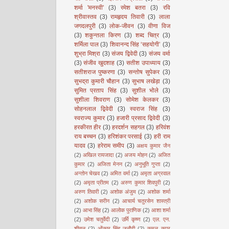
शर्मा 'मनस्वी'
(3)
रमेश बतरा
(3)
रवि
श्रीवास्तव
(3)
रामहृदय तिवारी
(3)
लाला
जगदलपुरी
(3)
लोक-जीवन
(3)
वीणा विज
(3)
शकुन्तला किरण
(3)
शब्द चित्र
(3)
शर्मिला पाल
(3)
शिवानन्द सिंह ‘सहयोगी’
(3)
शुभ्रा मिश्रा
(3)
संजय द्विवेदी
(3)
संजय वर्मा
(3)
संजीव खुदशाह
(3)
सतीश उपाध्याय
(3)
सतीशराज पुष्करणा
(3)
सन्तोष सुपेकर
(3)
सुभद्रा कुमारी चौहान
(3)
सुभाष लखेड़ा
(3)
सुमित प्रताप सिंह
(3)
सुशील भोले
(3)
सुशीला शिवराण
(3)
सोमेश केलकर
(3)
सोहनलाल द्विवेदी
(3)
स्वराज सिंह
(3)
स्वराज्य कुमार
(3)
हजारी प्रसाद द्विवेदी
(3)
हरकीरत हीर
(3)
हरदर्शन सहगल
(3)
हरिवंश
राय बच्चन
(3)
हरिशंकर परसाई
(3)
हरी राम
यादव
(3)
हरेराम समीप
(3)
अक्षय कुमार जैन
(2)
अखिल रायजादा
(2)
अजय मोहन
(2)
अजित
कुमार
(2)
अजिता मेनन
(2)
अनुभूति गुप्ता
(2)
अन्तोन चेखव
(2)
अमित वर्मा
(2)
अमृता अग्रवाल
(2)
अमृता प्रीतम
(2)
अरुण कुमार शिवपुरी
(2)
अरुण तिवारी
(2)
अशोक अंजुम
(2)
अशोक शर्मा
(2)
अशोक सरीन
(2)
आचार्य चतुरसेन शास्त्री
(2)
आभा सिंह
(2)
आलोक पुराणिक
(2)
आशा शर्मा
(2)
उमेश चतुर्वेदी
(2)
उर्मि कृष्ण
(2)
एल. एन.
शीतल
(2)
ओंकार सिंह जनौटी
(2)
कमल कपूर