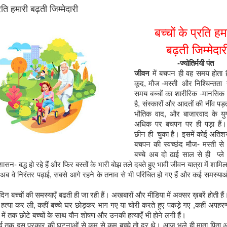
्रति हमारी बढ़ती जिम्मेदारी
बच्चों के प्रति
हम
बढ़ती जिम्मेदार
-
ज्योतिर्मयी पंत
जीवन
में बचपन ही वह समय होता 
कूद
,
मौज
-
मस्ती और निश्चिन्तता 
समय बच्चों का शारीरिक
-
मानसिक 
है
,
संस्कारों और आदतों की नींव पड़त
भौतिक वाद
,
और बाजारवाद के यु
अधिक पर बचपन पर ही पड़ा हैं
छीन ही चुका है। इसमें कोई अतिशय
बचपन की स्वच्छंद मौज
-
मस्ती स
बच्चे अब दो ढाई साल से ही प्ल
नुशासन
-
बद्ध हो रहे हैं और फिर बस्तों के भारी बोझ तले दबते हुए भावी जीवन यात्रा में शामिल 
 अब वे निरंतर पढ़ाई
,
सबसे आगे रहने के तनाव से भी परिचित हो गए हैं और कई समस्या
बच्चों की समस्याएँ बढती ही जा रही हैं। अखबारों और मीडिया में अक्सर ख़बरें होती हैं
म हत्या कर ली
,
कहीं बच्चे घर छोड़कर भाग गए या चोरी करते हुए पकड़े गए
,
कहीं अपहरण 
ं में तक छोटे बच्चों के साथ यौन शोषण और उनकी हत्याएँ भी होने लगी हैं।
्व तक इस प्रकार की घटनाओं से कम से कम बच्चे तो दूर थे। आज भले ही माता पिता अ