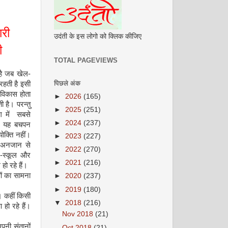
ारी
उदंती के इस लोगो को क्लिक कीजिए
ी
TOTAL PAGEVIEWS
है जब खेल
-
पिछले अंक
रहती है इसी
विकास होता
►
2026
(165)
ी है। परन्तु
►
2025
(251)
ग में सबसे
►
2024
(237)
। यह बचपन
ोक्ति नहीं।
►
2023
(227)
े अनजान से
►
2022
(270)
े
-
स्कूल और
►
2021
(216)
हो रहे हैं।
ओं का सामना
►
2020
(237)
►
2019
(180)
। कहीं किसी
▼
2018
(216)
हो रहे हैं।
Nov 2018
(21)
पनी संतानों
Oct 2018
(21)