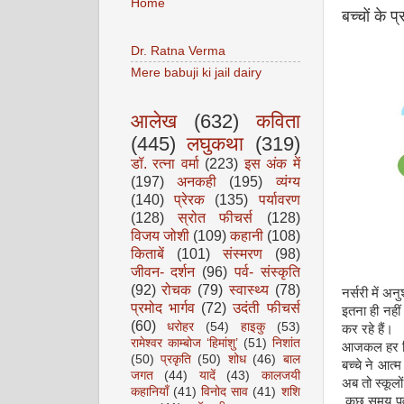
Home
बच्चों के प
Dr. Ratna Verma
Mere babuji ki jail dairy
आलेख
(632)
कविता
(445)
लघुकथा
(319)
डॉ. रत्ना वर्मा
(223)
इस अंक में
(197)
अनकही
(195)
व्यंग्य
(140)
प्रेरक
(135)
पर्यावरण
(128)
स्रोत फीचर्स
(128)
विजय जोशी
(109)
कहानी
(108)
किताबें
(101)
संस्मरण
(98)
जीवन- दर्शन
(96)
पर्व- संस्कृति
(92)
रोचक
(79)
स्वास्थ्य
(78)
नर्सरी में अ
प्रमोद भार्गव
(72)
उदंती फीचर्स
इतना ही नहीं
(60)
धरोहर
(54)
हाइकु
(53)
कर रहे हैं।
रामेश्वर काम्बोज ‘हिमांशु’
(51)
निशांत
आजकल हर दिन 
(50)
प्रकृति
(50)
शोध
(46)
बाल
बच्चे ने आत्
जगत
(44)
यादें
(43)
कालजयी
अब तो स्कूलो
कहानियाँ
(41)
विनोद साव
(41)
शशि
कुछ समय पूर