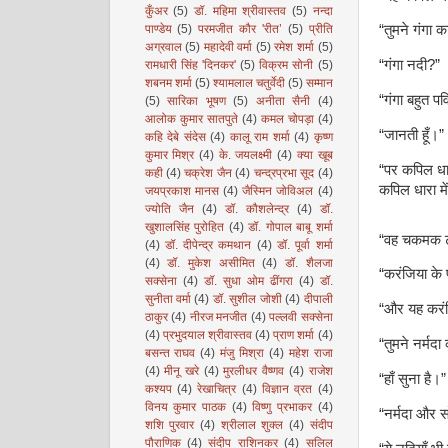
कुँअर
(5)
डॉ. महिमा श्रीवास्तव
(5)
नन्दा
पाण्डेय
(5)
परमजीत कौर 'रीत’
(5)
प्रीति
“तुमने गंगा क
अग्रवाल
(5)
महादेवी वर्मा
(5)
रमेश शर्मा
(5)
“गंगा नदी?”
रामधारी सिंह 'दिनकर'
(5)
विक्रम सोनी
(5)
शबनम शर्मा
(5)
श्यामलाल चतुर्वेदी
(5)
सम्मान
“गंगा बहुत पव
(5)
सारिका भूषण
(5)
अनीता सैनी
(4)
आलोक कुमार सातपुते
(4)
कमल चोपड़ा
(4)
“जानती हूँ।”
कहि देबे संदेस
(4)
कालू राम शर्मा
(4)
कृष्ण
कुमार मिश्र
(4)
के. जयलक्ष्मी
(4)
क्या खूब
“पर कपिल धार
कही
(4)
चक्रेश जैन
(4)
चन्द्रप्रभा सूद
(4)
कपिल धारा मे
जयप्रकाश मानस
(4)
जैस्मिन जोविअल
(4)
ज्योति जैन
(4)
डॉ. कौशलेन्द्र
(4)
डॉ.
खुशालसिंह पुरोहित
(4)
डॉ. गोपाल बाबू शर्मा
“वह चकमक ट
(4)
डॉ. दीपेन्द्र कमथान
(4)
डॉ. पूर्वा शर्मा
(4)
डॉ. मुकेश असीमित
(4)
डॉ. शैलजा
“करंजिया के 
सक्सेना
(4)
डॉ. सुधा ओम ढींगरा
(4)
डॉ.
सुनीता वर्मा
(4)
डॉ. सुशील जोशी
(4)
दीपाली
“और यह करं
ठाकुर
(4)
नीरज मनजीत
(4)
पल्लवी सक्सेना
(4)
प्रभुदयाल श्रीवास्तव
(4)
प्राण शर्मा
(4)
“तुमने नर्मदा
बसन्त राघव
(4)
मंजु मिश्रा
(4)
महेश राजा
(4)
मीनू खरे
(4)
मुरलीधर वैष्णव
(4)
राजेश
“हाँ सुना है।”
कश्यप
(4)
रेखाचित्र
(4)
विज्ञान व्रत
(4)
विनय कुमार पाठक
(4)
विष्णु प्रभाकर
(4)
“नर्मदा और स
शशि पुरवार
(4)
श्रीलाल शुक्ल
(4)
संदीप
पौराणिक
(4)
संदीप राशिनकर
(4)
सलिल