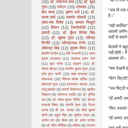
(15)
डॉ. ज्योत्स्ना शर्मा
(15)
डॉ. सुधा
गुप्ता
(15)
पर्यटन
(15)
प्रेमचंद
(15)
“अब तो उस धर
बोध कथा
(15)
कृष्णा वर्मा
(14)
डॉ.
है।”
उपमा शर्मा
(14)
यशवंत कोठारी
(13)
लोक-मंच विशेष
(13)
कमला निखुर्पा
“यही कार्तिक
(12)
चिंतन
(12)
टेक्नॉलॉजी
(12)
आदमी ज़मीन प
डायरी
(12)
डॉ. कुँवर दिनेश सिंह
सर्दी से बचा
(12)
डॉ. सुषमा गुप्ता
(12)
रविन्द्र
गिन्नौरे
(12)
रवीन्द्रनाथ टैगोर
(12)
केतकी ने बहु
लोकेन्द्र सिंह
(12)
सुभाष नीरव
(12)
नहीं होती। 
देवमणि पाण्डेय
(11)
देवी नागरानी
(11)
श्याम
आकाश भी।
सुन्दर अग्रवाल
(11)
सआदत हसन मंटो
(11)
सुधा भार्गव
(11)
हाइबन
(11)
डॉ.
“क्या देखती ह
नीलम महेन्द्र
(10)
नवनीत कुमार गुप्ता
(10)
प्रेम गुप्ता 'मानी’
(10)
बाबा मायाराम
(10)
“बैरंग चिट्ठी!
लोककथा
(10)
विमेन्स फीचर सर्विस
(10)
सीताराम गुप्ता
(10)
हरभगवान चावला
(10)
“जब चिट्ठी प
अंजू खरबंदा
(9)
अपर्णा विश्वनाथ
(9)
ख़लील
जिब्रान
(9)
ज्योत्स्ना प्रदीप
(9)
डॉ. पूर्णिमा
“हाँ अम्माँ! 
राय
(9)
डॉ. श्याम सुन्दर 'दीप्ति'
(9)
देवेन्द्र
प्रकाश मिश्र
(9)
प्रगति गुप्ता
(9)
प्रिया
“फिर उसको ले
आनंद
(9)
बी. एल. आच्छा
(9)
रमेश कुमार
सोनी
(9)
राहुल सिंह
(9)
सुशील यादव
(9)
“हाँ अम्मा! उस
अर्चना राय
(8)
चोका
(8)
डॉ. आशा पाण्डेय
(8)
डॉ. शील कौशिक
(8)
माहिया
(8)
यादगार