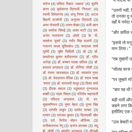
“ये नदियाँ भी 
सरोज
(4)
सविता मिश्रा ‘अक्षजा’
(4)
सुरभि
डागर
(4)
सूर्यकान्त त्रिपाठी ‘निराला’
(4)
“उतनी नहीं,
स्वामी विवेकानंद
(4)
अंजू निगम
(3)
अटल
तो उनका दुःख
बिहारी वाजपेयी
(3)
अनुपमा त्रिपाठी
(3)
वहाँ ये नर्म
अमर गोस्वामी
(3)
अरुण शेखर
(3)
अली खान
(3)
अशोक सिंघई
(3)
आशा भाटी
(3)
एस.
“और कपिल धा
अनंत नारायणन
(3)
ओशो
(3)
के. पी.
सक्सेना 'दूसरे'
(3)
गंभीर सिंह पालनी
(3)
“इससे तो मनु
गजानन माधव मुक्तिबोध
(3)
चन्द्रधर शर्मा
मान लिया।”
गुलेरी
(3)
जुबैर सिद्दिकी
(3)
डॉ
(3)
डॉ.
कमलेन्द्र कुमार श्रीवास्तव
(3)
डॉ. प्रीत
“तब तुम्हारी 
अरोड़ा
(3)
डॉ. बच्चन पाठक सलिल
(3)
डॉ.
बलराम अग्रवाल
(3)
डॉ. योगिता जोशी
(3)
“सोलह बरस क
डॉ. रंजना जायसवाल
(3)
डॉ. रमाकांत गुप्ता
(3)
डॉ. वेदप्रताप वैदिक
(3)
डॉ. श्याम सखा
“पर तुम्हारे म
‘श्याम’
(3)
डॉ. सरस्वती माथुर
(3)
दिव्या शर्मा
(3)
दीपक मशाल
(3)
पदुमलाल पुन्नालाल
“बात यह थी 
बख्शी
(3)
पद्मा मिश्रा
(3)
परितोष चक्रवर्ती
(3)
पवित्रा अग्रवाल
(3)
पी. एन.
बड़ी भली औरत 
सुब्रमणियन
(3)
पुष्पा मेहरा
(3)
पूनम सिंह
कहने लगा कि
(3)
प्रणति ठाकुर
(3)
प्रमोद ताम्बट
(3)
इसीलिए एक की
प्रसंग
(3)
प्रांजल कुमार
(3)
प्रियदर्शी खैरा
(3)
प्रो. विनीत मोहन औदिच्य
(3)
“उस बेचारी प
फणीश्वरनाथ रेणु
(3)
फ्रांज काफ्का
(3)
मधु
बी. जोशी
(3)
महावीर अग्रवाल
(3)
मीनाक्षी