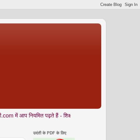
नियमित पढ़ते हैं - शिक्षा • समाज • कला- संस्कृति • पर्यावरण आदि से जु
उदंती के PDF के लिए