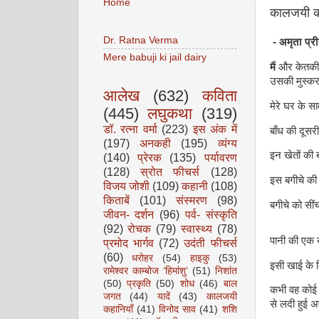
Home
कालजयी कह
Dr. Ratna Verma
- अमृता प्र
Mere babuji ki jail dairy
मैं
और केतकी अ
उसकी मुस्करा
आलेख
(632)
कविता
मेरे घर के सा
(445)
लघुकथा
(319)
डॉ. रत्ना वर्मा
(223)
इस अंक में
बाँध की दूसर
(197)
अनकही
(195)
व्यंग्य
इन खेतों की 
(140)
प्रेरक
(135)
पर्यावरण
(128)
स्रोत फीचर्स
(128)
इस बगीचे की 
विजय जोशी
(109)
कहानी
(108)
किताबें
(101)
संस्मरण
(98)
बगीचे को सीं
जीवन- दर्शन
(96)
पर्व- संस्कृति
(92)
रोचक
(79)
स्वास्थ्य
(78)
पानी की एक ख
प्रमोद भार्गव
(72)
उदंती फीचर्स
(60)
धरोहर
(54)
हाइकु
(53)
इसी खाई के क
रामेश्वर काम्बोज ‘हिमांशु’
(51)
निशांत
(50)
प्रकृति
(50)
शोध
(46)
बाल
कभी वह कोई ह
जगत
(44)
यादें
(43)
कालजयी
से लदी हुई अप
कहानियाँ
(41)
विनोद साव
(41)
शशि