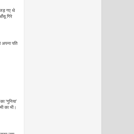
जड़ गए थे
ँसू गिरे
को अपना पति
जनवरी 2009
का ‘गुनिया'
ेमी का भी।
फरवरी 2009