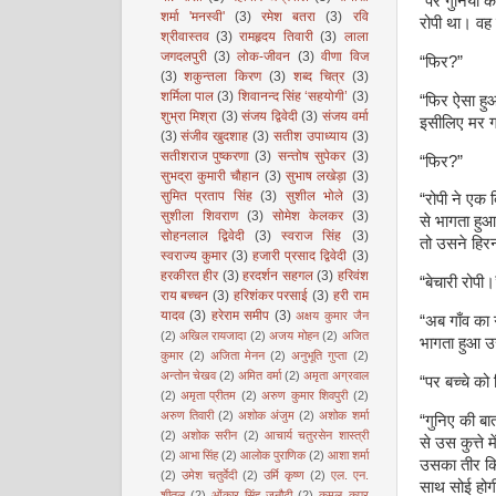
“पर गुनिया क
शर्मा 'मनस्वी'
(3)
रमेश बतरा
(3)
रवि
रोपी था। वह
श्रीवास्तव
(3)
रामहृदय तिवारी
(3)
लाला
जगदलपुरी
(3)
लोक-जीवन
(3)
वीणा विज
“फिर?”
(3)
शकुन्तला किरण
(3)
शब्द चित्र
(3)
शर्मिला पाल
(3)
शिवानन्द सिंह ‘सहयोगी’
(3)
“फिर ऐसा हुआ
शुभ्रा मिश्रा
(3)
संजय द्विवेदी
(3)
संजय वर्मा
इसीलिए मर ग
(3)
संजीव खुदशाह
(3)
सतीश उपाध्याय
(3)
सतीशराज पुष्करणा
(3)
सन्तोष सुपेकर
(3)
“फिर?”
सुभद्रा कुमारी चौहान
(3)
सुभाष लखेड़ा
(3)
सुमित प्रताप सिंह
(3)
सुशील भोले
(3)
“रोपी ने एक 
सुशीला शिवराण
(3)
सोमेश केलकर
(3)
से भागता हुआ
सोहनलाल द्विवेदी
(3)
स्वराज सिंह
(3)
तो उसने हिरन
स्वराज्य कुमार
(3)
हजारी प्रसाद द्विवेदी
(3)
हरकीरत हीर
(3)
हरदर्शन सहगल
(3)
हरिवंश
“बेचारी रोपी।
राय बच्चन
(3)
हरिशंकर परसाई
(3)
हरी राम
यादव
(3)
हरेराम समीप
(3)
अक्षय कुमार जैन
“अब गाँव का 
(2)
अखिल रायजादा
(2)
अजय मोहन
(2)
अजित
भागता हुआ उस
कुमार
(2)
अजिता मेनन
(2)
अनुभूति गुप्ता
(2)
अन्तोन चेखव
(2)
अमित वर्मा
(2)
अमृता अग्रवाल
“पर बच्चे को
(2)
अमृता प्रीतम
(2)
अरुण कुमार शिवपुरी
(2)
अरुण तिवारी
(2)
अशोक अंजुम
(2)
अशोक शर्मा
“गुनिए की बा
(2)
अशोक सरीन
(2)
आचार्य चतुरसेन शास्त्री
से उस कुत्ते
(2)
आभा सिंह
(2)
आलोक पुराणिक
(2)
आशा शर्मा
उसका तीर कि
(2)
उमेश चतुर्वेदी
(2)
उर्मि कृष्ण
(2)
एल. एन.
साथ सोई होग
शीतल
(2)
ओंकार सिंह जनौटी
(2)
कमल कपूर