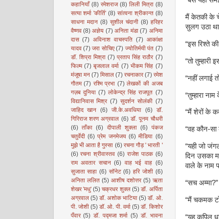
“बस यही समझ
कहानियाँ
(8)
रमेशराज
(8)
लिली मित्रा
(8)
सत्या शर्मा 'कीर्ति'
(8)
सांत्वना श्रीकान्त
(8)
मैं केतकी के
साधना मदान
(8)
सुशील चंदानी
(8)
हरिहर
सुलग उठा थ
वैष्णव
(8)
अज्ञेय
(7)
अनिता मंडा
(7)
अनिमा
दास
(7)
अविनाश वाचस्पति
(7)
आकांक्षा
“इस रिश्ते की
यादव
(7)
जरा सोचिए
(7)
ज्योतिर्मयी पंत
(7)
डॉ. शिप्रा मिश्रा
(7)
प्रताप सिंह राठौर
(7)
“तो तुम्हारी 
फिल्म
(7)
बृजलाल वर्मा
(7)
भीकम सिंह
(7)
मंजूषा मन
(7)
मिसाल
(7)
रचनाकार
(7)
रमेश
“नहीं लगाई तो
गौतम
(7)
रश्मि प्रभा
(7)
लेखकों की अजब
गज़ब दुनिया
(7)
लोकेन्द्र सिंह राजपूत
(7)
“तुम्हारा नाम
विद्यानिवास मिश्र
(7)
सुदर्शन सोलंकी
(7)
जाहिद खान
(6)
जी.के.अवधिया
(6)
डॉ.
“मैं शेरों के कब
गिरिराज शरण अग्रवाल
(6)
डॉ. पूनम चौधरी
(6)
ताँका
(6)
दीपाली शुक्ला
(6)
पंकज
“वह कौन-सा क
चतुर्वेदी
(6)
प्रेम जनमेजय
(6)
मीडिया
(6)
मुझे भी आता है गुस्सा
(6)
रचना गौड़ ' भारती '
“यही जो जंगल 
(6)
रचना श्रीवास्तव
(6)
राजेश पाठक
(6)
दिन उसका मात
राम अवतार सचान
(6)
वाह भई वाह
(6)
वाले के नाम प
सुजाता साहा
(6)
सॉनेट
(6)
हरि जोशी
(6)
अनिता ललित
(5)
आशीष दशोत्तर
(5)
ऋता
“सच अम्मा?”
शेखर 'मधु'
(5)
चक्रधर शुक्ल
(5)
डॉ. अर्पिता
अग्रवाल
(5)
डॉ. अशोक भाटिया
(5)
डॉ. ओ.
“मैं चकमक टोल
पी. जोशी
(5)
डॉ. ओ. पी. वर्मा
(5)
डॉ. किशोर
पँवार
(5)
डॉ. पद्मजा शर्मा
(5)
डॉ. भावना
“यह कपिल धारा 