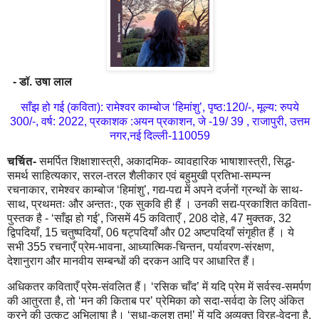
- डॉ. उषा लाल
साँझ हो गई (कविता): रामेश्वर काम्बोज ‘हिमांशु’, पृष्ठ:120/-, मूल्य: रुपये
300/-,
वर्ष: 2022, प्रकाशक :अयन
प्रकाशन, जे -19/ 39 , राजापुरी, उत्तम
नगर,नई दिल्ली-110059
चर्चित-
समर्पित शिक्षाशास्त्री, अकादमिक- व्यावहारिक भाषाशास्त्री, सिद्ध-
समर्थ साहित्यकार, सरल-तरल शैलीकार एवं बहुमुखी प्रतिभा-सम्पन्न
रचनाकार, रामेश्वर काम्बोज ‘हिमांशु’, गद्य-पद्य में अपने दर्जनों ग्रन्थों के साथ-
साथ, प्रथमतः और अन्ततः, एक सुकवि ही हैं । उनकी सद्य-प्रकाशित कविता-
पुस्तक है - ‘साँझ हो गई’, जिसमें 45 कविताएँ , 208 दोहे, 47 मुक्तक, 32
द्विपदियाँ, 15 चतुष्पदियाँ, 06 षट्पदियाँ और 02 अष्टपदियाँ संगृहीत हैं । ये
सभी 355 रचनाएँ प्रेम-भावना, आध्यात्मिक-चिन्तन, पर्यावरण-संरक्षण,
देशानुराग और मानवीय सम्बन्धों की दरकन आदि पर आधारित हैं।
अधिकतर कविताएँ प्रेम-संवलित हैं। ‘रसिक चाँद’ में यदि प्रेम में सर्वस्व-समर्पण
की आतुरता है, तो ‘मन की किताब पर’ प्रेमिका को सदा-सर्वदा के लिए अंकित
करने की उत्कट अभिलाषा है। ‘सुधा-कलश तुम!’ में यदि अव्यक्त विरह-वेदना है,