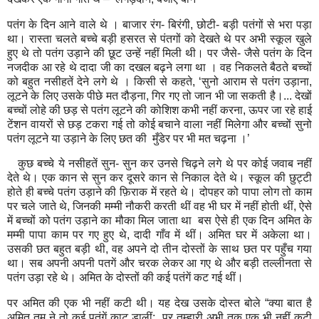
पतंग के दिन आने वाले थे । बाजार रंग- बिरंगी
,
छोटी- बड़ी पतंगों से भरा पड़ा
था। रास्ता चलते बच्चे बड़ी हसरत से पंतगों को देखते थे पर अभी स्कूल खुले
हुए थे तो पतंग उड़ाने की छूट उन्हें नहीं मिली थी। पर जैसे- जैसे पतंग के दिन
नजदीक आ रहे थे दादा जी का दखल बढ़ने लगा था । वह निकलते बैठते बच्चों
को बहुत नसीहतें देने लगे थे । किसी से कहते
, ‘
सुनो आराम से पतंग उड़ाना
,
लूटने के लिए उसके पीछे मत दौड़ना
,
गिर गए तो जान भी जा सकती है।... देखों
बच्चों लोहे की छड़ से पतंग लूटने की कोशिश कभी नहीं करना
,
ऊपर जा रहे हाई
टेंशन वायरों से छड़ टकरा गई तो कोई बचाने वाला नहीं मिलेगा और बच्चों सुनो
पतंग लूटने या उड़ाने के लिए छत की
मुँडेर पर भी मत चढ़ना ।’
कुछ बच्चे ये नसीहतें सुन- सुन कर उनसे चिढ़ने लगे थे पर कोई जवाब नहीं
देते थे। एक कान से सुन कर दूसरे कान से निकाल देते थे। स्कूल की छुट्टी
होते ही बच्चे पतंग उड़ाने की फ़िराक में रहते थे। दोपहर को पापा लोग तो काम
पर चले जाते थे
,
जिनकी मम्मी नौकरी करती थीं वह भी घर में नहीं होती थीं
,
ऐसे
में बच्चों को पतंग उड़ाने का मौका मिल जाता था
बस ऐसे ही एक दिन अमित के
मम्मी पापा काम पर गए हुए थे
,
दादी गाँव में थीं। अमित घर में अकेला था।
उसकी छत बहुत बड़ी थी
,
वह अपने दो तीन दोस्तों के साथ छत पर पहुँच गया
था। सब अपनी अपनी पतगें और चरक लेकर आ गए थे और बड़ी तल्लीनता से
पतंग उड़ा रहे थे। अमित के दोस्तों की कई पतंगें कट गई थीं।
पर अमित की एक भी नहीं कटी थी। यह देख उसके दोस्त बोले “क्या बात है
अमित तुम ने तो कई पतंगें काट डालीं
;
पर तुम्हारी अभी तक एक भी नहीं कटी