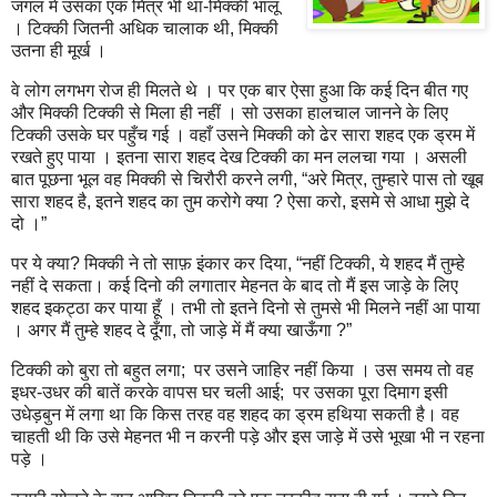
जंगल में उसका एक मित्र भी था-मिक्की भालू
। टिक्की जितनी अधिक चालाक थी
,
मिक्की
उतना ही मूर्ख ।
वे लोग लगभग रोज ही मिलते थे । पर एक बार ऐसा हु‌आ कि क‌ई दिन बीत ग‌ए
और मिक्की टिक्की से मिला ही नहीं । सो उसका हालचाल जानने के लि‌ए
टिक्की उसके घर पहुँच ग‌ई । वहाँ उसने मिक्की को ढेर सारा शहद एक ड्रम में
रखते हु‌ए पाया । इतना सारा शहद देख टिक्की का मन ललचा गया । असली
बात पूछना भूल वह मिक्की से चिरौरी करने लगी
, “
अरे मित्र
,
तुम्हारे पास तो खूब
सारा शहद है
,
इतने शहद का तुम करोगे क्या
?
ऐसा करो
,
इसमे से आधा मुझे दे
दो ।”
पर ये क्या
?
मिक्की ने तो साफ़ इंकार कर दिया
, “
नहीं टिक्की
,
ये शहद मैं तुम्हे
नहीं दे सकता। क‌ई दिनो की लगातार मेहनत के बाद तो मैं इस जाड़े के लि‌ए
शहद इकट्ठा कर पाया हूँ । तभी तो इतने दिनो से तुमसे भी मिलने नहीं आ पाया
। अगर मैं तुम्हे शहद दे दूँगा
,
तो जाड़े में मैं क्या खा‌ऊँगा
?”
टिक्की को बुरा तो बहुत लगा
;
पर उसने जाहिर नहीं किया । उस समय तो वह
इधर-उधर की बातें करके वापस घर चली आ‌ई
;
पर उसका पूरा दिमाग इसी
उधेड़बुन में लगा था कि किस तरह वह शहद का ड्रम हथिया सकती है। वह
चाहती थी कि उसे मेहनत भी न करनी पड़े और इस जाड़े में उसे भूखा भी न रहना
पड़े ।