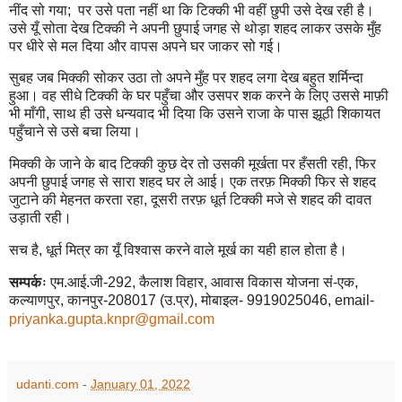
नींद सो गया
;
पर उसे पता नहीं था कि टिक्की भी वहीं छुपी उसे देख रही है।
उसे यूँ सोता देख टिक्की ने अपनी छुपा‌ई जगह से थोड़ा शहद लाकर उसके मुँह
पर धीरे से मल दिया और वापस अपने घर जाकर सो ग‌ई।
सुबह जब मिक्की सोकर उठा तो अपने मुँह पर शहद लगा देख बहुत शर्मिन्दा
हु‌आ। वह सीधे टिक्की के घर पहुँचा और उसपर शक करने के लि‌ए उससे माफ़ी
भी माँगी
,
साथ ही उसे धन्यवाद भी दिया कि उसने राजा के पास झूठी शिकायत
पहुँचाने से उसे बचा लिया।
मिक्की के जाने के बाद टिक्की कुछ देर तो उसकी मूर्खता पर हँसती रही
,
फिर
अपनी छुपा‌ई जगह से सारा शहद घर ले आ‌ई। एक तरफ़ मिक्की फिर से शहद
जुटाने की मेहनत करता रहा
,
दूसरी तरफ़ धूर्त टिक्की मजे से शहद की दावत
उड़ाती रही।
सच है
,
धूर्त मित्र का यूँ विश्वास करने वाले मूर्ख का यही हाल होता है।
सम्पर्कः
एम.आ‌ई.जी-
292,
कैलाश विहार
,
आवास विकास योजना सं-एक
,
कल्याणपुर
,
कानपुर-
208017 (
उ.प्र)
,
मोबाइल-
9919025046, email-
priyanka.gupta.knpr@gmail.com
udanti.com
-
January 01, 2022