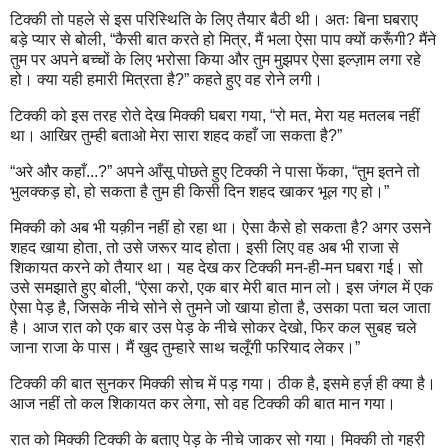
टिक्की तो पहले से इस परिस्थिति के लि‌ए तैयार बैठी थी। अतः बिना घबरा‌ए
बड़े प्यार से बोली
, “
कैसी बात करते हो मित्र
,
मैं भला ऐसा पाप क्यों करूँगी
?
मैंने
तुम पर अपने बच्चों के लि‌ए भरोसा किया और तुम मुझपर ऐसा इल्ज़ाम लगा रहे
हो। क्या यही हमारी मित्रता है
?”
कहते हु‌ए वह रोने लगी।
टिक्की को इस तरह रोते देख मिक्की घबरा गया
, “
रो मत
,
मेरा यह मतलब नहीं
था। आखिर तुम्ही बता‌ओ मेरा सारा शहद कहाँ जा सकता है
?”
“
अरे और कहाँ...
?”
अपने आँसू पोछते हु‌ए टिक्की ने पासा फेंका
, “
तुम इतने तो
भुलक्कड़ हो
,
हो सकता है तुम ही किसी दिन शहद खाकर भूल ग‌ए हो।”
मिक्की को अब भी यक़ीन नहीं हो रहा था। ऐसा कैसे हो सकता है
?
अगर उसने
शहद खाया होता
,
तो उसे जरूर याद होता। इसी लि‌ए वह अब भी राजा से
शिकायत करने को तैयार था। यह देख कर टिक्की मन-ही-मन घबरा ग‌ई। सो
उसे समझाते हु‌ए बोली
, “
ऐसा करो
,
एक बार मेरी बात मान लो। इस जंगल में एक
ऐसा पेड़ है
,
जिसके नीचे सोने से तुमने जो खाया होता है
,
उसका पता चल जाता
है। आज रात को एक बार उस पेड़ के नीचे सोकर देखो
,
फिर कल सुबह चले
जाना राजा के पास। मैं खुद तुम्हारे साथ चलूँगी फरियाद लेकर।”
टिक्की की बात सुनकर मिक्की सोच में पड़ गया। ठीक है
,
इसमे हर्ज़ ही क्या है।
आज नहीं तो कल शिकायत कर लेगा
,
सो वह टिक्की की बात मान गया।
रात को मिक्की टिक्की के बता‌ए पेड़ के नीचे जाकर सो गया। मिक्की तो गहरी