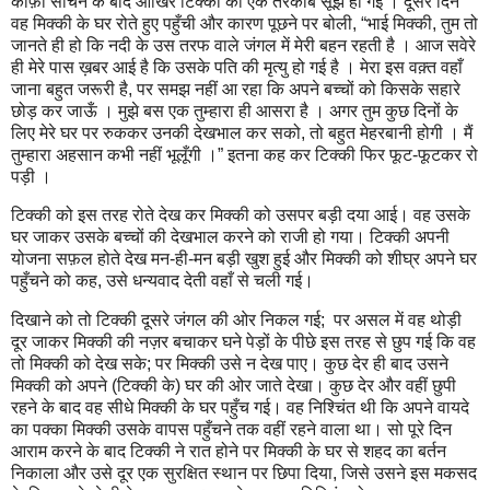
काफ़ी सोचने के बाद आखिर टिक्की को एक तरकीब सूझ ही ग‌ई । दूसरे दिन
वह मिक्की के घर रोते हु‌ए पहुँची और कारण पूछने पर बोली
, “
भा‌ई मिक्की
,
तुम तो
जानते ही हो कि नदी के उस तरफ वाले जंगल में मेरी बहन रहती है । आज सवेरे
ही मेरे पास ख़बर आ‌ई है कि उसके पति की मृत्यु हो ग‌ई है । मेरा इस वक़्त वहाँ
जाना बहुत जरूरी है
,
पर समझ नहीं आ रहा कि अपने बच्चों को किसके सहारे
छोड़ कर जा‌ऊँ । मुझे बस एक तुम्हारा ही आसरा है । अगर तुम कुछ दिनों के
लि‌ए मेरे घर पर रुककर उनकी देखभाल कर सको
,
तो बहुत मेहरबानी होगी । मैं
तुम्हारा अहसान कभी नहीं भूलूँगी ।” इतना कह कर टिक्की फिर फूट-फूटकर रो
पड़ी ।
टिक्की को इस तरह रोते देख कर मिक्की को उसपर बड़ी दया आ‌ई। वह उसके
घर जाकर उसके बच्चों की देखभाल करने को राजी हो गया। टिक्की अपनी
योजना सफ़ल होते देख मन-ही-मन बड़ी खुश हु‌ई और मिक्की को शीघ्र अपने घर
पहुँचने को कह
,
उसे धन्यवाद देती वहाँ से चली ग‌ई।
दिखाने को तो टिक्की दूसरे जंगल की ओर निकल ग‌ई
;
पर असल में वह थोड़ी
दूर जाकर मिक्की की नज़र बचाकर घने पेड़ों के पीछे इस तरह से छुप ग‌ई कि वह
तो मिक्की को देख सके
;
पर मिक्की उसे न देख पा‌ए। कुछ देर ही बाद उसने
मिक्की को अपने (टिक्की के) घर की ओर जाते देखा। कुछ देर और वहीं छुपी
रहने के बाद वह सीधे मिक्की के घर पहुँच ग‌ई। वह निश्चिंत थी कि अपने वायदे
का पक्का मिक्की उसके वापस पहुँचने तक वहीं रहने वाला था। सो पूरे दिन
आराम करने के बाद टिक्की ने रात होने पर मिक्की के घर से शहद का बर्तन
निकाला और उसे दूर एक सुरक्षित स्थान पर छिपा दिया
,
जिसे उसने इस मकसद