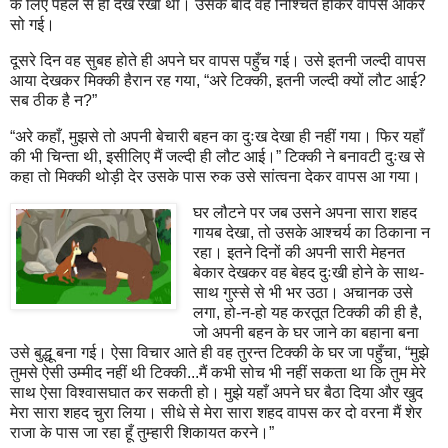
के लि‌ए पहले से ही देख रखा था। उसके बाद वह निश्चिंत होकर वापस आकर
सो ग‌ई।
दूसरे दिन वह सुबह होते ही अपने घर वापस पहुँच ग‌ई। उसे इतनी जल्दी वापस
आया देखकर मिक्की हैरान रह गया
, “
अरे टिक्की
,
इतनी जल्दी क्यों लौट आ‌ई
?
सब ठीक है न
?”
“
अरे कहाँ
,
मुझसे तो अपनी बेचारी बहन का दुःख देखा ही नहीं गया। फिर यहाँ
की भी चिन्ता थी
,
इसीलि‌ए मैं जल्दी ही लौट आ‌ई।” टिक्की ने बनावटी दुःख से
कहा तो मिक्की थोड़ी देर उसके पास रुक उसे सांत्वना देकर वापस आ गया।
घर लौटने पर जब उसने अपना सारा शहद
गायब देखा
,
तो उसके आश्चर्य का ठिकाना न
रहा। इतने दिनों की अपनी सारी मेहनत
बेकार देखकर वह बेहद दुःखी होने के साथ-
साथ गुस्से से भी भर उठा। अचानक उसे
लगा
,
हो-न-हो यह करतूत टिक्की की ही है
,
जो अपनी बहन के घर जाने का बहाना बना
उसे बुद्धू बना ग‌ई। ऐसा विचार आते ही वह तुरन्त टिक्की के घर जा पहुँचा
, “
मुझे
तुमसे ऐसी उम्मीद नहीं थी टिक्की...मैं कभी सोच भी नहीं सकता था कि तुम मेरे
साथ ऐसा विश्वासघात कर सकती हो। मुझे यहाँ अपने घर बैठा दिया और खुद
मेरा सारा शहद चुरा लिया। सीधे से मेरा सारा शहद वापस कर दो वरना मैं शेर
राजा के पास जा रहा हूँ तुम्हारी शिकायत करने।”