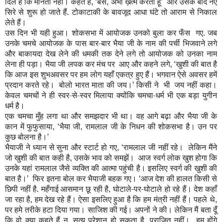
दिल है कि मानता नहीं। कहते हैं
बस
अभी ख़त्म करता हूँ
और उसके बाद नए
, ‘
,
’
सिरे से शुरू हो जाते हैं. टोकाटाकी के बावजूद आधा घंटे तो आराम से निकाल
लेते हैं।
उस दिन भी यही हुआ। शोकसभा में आयोजक उनको बुला कर फँस गए. जब
उनके चमचे आयोजक के पास बार-बार भैया जी के नाम की पर्ची भिजवाने लगे
और बाकायदा देख लेने की धमकी तक देने लगे तो आयोजक को उनका नाम
लेना ही पड़ा। भैया जी लपक कर मंच पर आए और कहने लगे
खुशी की बात है
, ‘
कि आज इस शुभअवसर पर हम लोग यहाँ एकत्र हुए हैं। भगवान ऐसे अवसर हमें
प्रदान करते रहे। बोलो भारत माता की जय।
किसी ने भी जय नहीं कहा।
’
केवल चमचों ने ही स्वर-से-स्वर मिलाया क्योंकि चमचा-धर्म भी एक बड़ा युगीन
धर्म है।
एक चमचा मुँह लगा था और समझदार भी था। वह आगे बढ़ा और भैया जी के
कान में फुफुसाया
भैया जी
रामलाल जी के निधन की शोकसभा है। उन पर
, ‘
,
कुछ बोलना है।
’
भैयाजी ने ध्यान से सुना और स्टार्ट हो गए
रामलाल जी नहीं रहे। लेकिन मैंने
, ‘
जो खुशी की बात कही है
उसके भाव को समझें। आज स्वर्ग लोक खुश होगा कि
,
उनके यहां रामलाल जैसे व्यक्ति की आत्मा पहुंची है। इसलिए स्वर्ग की खुशी की
बात है।
फिर इतना बोल कर भैयाजी बहक गए।
आज देश की हालत किसी से
’
‘
छिपी नहीं है. महँगाई आसमान छू रही है
घोटाले-पर-घोटाले हो रहे हैं। देश कहाँ
,
जा रहा है
हम देख रहे हैं। ऐसा इसलिए हुआ है कि हम मंत्री नहीं हैं। पहले थे
,
,
पर हमे तरीके हटा दिया गया। साजिश की गई। अपनों ने की। लेकिन मैं बता दूँ
कि वो क्या कहते हैं न
सत्य परेशान हो सकता है
पराजित नहीं। हम होंगे
,
,