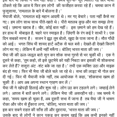
इस बार भी किसी ने जय नहीं कहा। चमचे सुर-से- सुर मिलाते रहे और माथा
ठोंकते रहे कि आज ये फिर हम लोगों की फजीहत करवा रहे हैं। चमचा कान में
फुसुसाया
रामलाल के बारे में बोलना है।
, ‘
’
भैयाजी बोले
रामलाल बड़े महान आदमी थे। मर गए बेचारे। पता नहीं कैसे मर
, ‘
गए। हम लोग साथ साथ पीते-खाते थे। पीते मतलब कुछ और मत समझ लेना
भाई।
ज़
माना खराब है। खैर
कोई बात नहीं। इस
ज़
माने को हम देख रहे हैं।
,
हर हाथ में मोबाइल है. चहरे पार स्माइल है। ज़िंदगी के रंग कई रे साथी रे। एक
दिन सबको मरना है। सजन रे झूठ तुम बोलो
खुदा के पास जाना है। मौत गाँधी
,
को आई। भगत सिंघ भी शायद हार्ट अटैक से चल बसे। देखते-ही देखते कितने
लोग मर गए। लेकिन मैं अभी नहीं मरूँगा। बोलिए भारत माता की जय।
’
भैया जी की ऊल-जलूल बाते सुन कर शोक सभा गुस्से से भर चुकी थी। एक ने
दूसरे से कहा
तुम कहो
तो इसे छुटभैये को यही निबटा कर इसकी भी शोकसभा
, ‘
,
कर लेते हैं
ससुरा अंट -शंट बके जा रहा है।
तभी एक व्यक्ति उठा और माइक
?
’
बंद हो गया। फिर भी भैया जी बोले चले जा रहे थे। सभा की लाइट भी गोल कर
दी गई। फिर भी भैयाजी रुके नहीं
तब आयोजक ने कहा
शोकसभा खत्म हो
,
, ‘
चुकी है। आप अब अपना स्थान ग्रहण कर लें।
’
भैया जी ने खोपड़ी हिलाई और शुरू रहे। लोग उठ कर टहलने लगे। जम्हाई लेने
लगे। आपस में बातें करने लगे। लेकिन भैया जी असरहीन रहे। जब चमचे ने
कहा
समय ख़त्म हो चुका है
अब दूसरी सभा में जाना है
तब भैया जी ने भाषण
, '
,
रोका और जोर से हुँकारा लगा
बोलिए
भारत माता की जय।
, ‘
,
’
इस बार सबने राहत की साँस ली और दुहराया
भारत माता की जय।
, ‘
’
उसके बाद से लोगों ने कान पकड़ कर कसम खाई कि अब कभी इनको नहीं