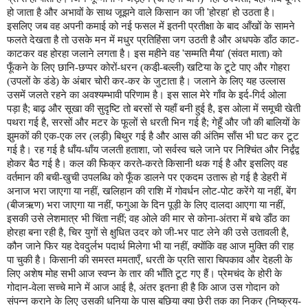
हो जाता है और अभावों के साथ जूझने वाले किसान का जी
'
होरहा
'
हो उठता है।
इसलिए जब वह अपनी कमाई को नई फसल में इतनी प्रतीक्षा के बाद आँखों के सामने
फलते देखता है तो उसके मन में मधुर प्रतिहिंसा जग उठती है और अधपके डाँठ काट-
काटकर वह होरहा जलाने लगता है। इस महीने वह
'
सम्‍मति मैया
' (
संवत माता) को
फूँकने के लिए छानि-छप्‍पर कोरों-धरन (कडी़-बल्‍ली) खटिया के टूटे पाए और गोहरा
(उपलों के डंडे) के अंबार चोरी कर-कर के जुटाता है। जलाने के लिए यह उल्‍लास
उसमें जलते रहने का अवश्‍यम्‍भावी परिणाम है। इस साल मेरे गाँव के इर्द-गिर्द ओला
पड़ा है
;
बाढ़ और सूखा की सुदृष्टि तो बरसों से यहाँ बनी हुई है
,
इस ओला में समूची खेती
पथरा गई है
,
सरसों और मटर के फूलों से धरती भिन गई है
;
गेहूँ और जौ की बालियों के
झुमकों की एक-एक लर (लड़ी) बिथुर गई है और आस की अंतिम साँस भी घट कर टूट
गई है। रह गई है धाँय-धाँय जलती हताशा
,
जो सर्वस्‍व चले जाने पर निश्चिंत और निर्द्वंद्व
होकर बैठ गई है। कल की फिक्र करते-करते किसानी थक गई है और इसलिए वह
वर्तमान की बची-खुची उपलब्धि को फूँक डालने पर एकदम उतारू हो गई है डेहरी में
अनाज भरा जाएगा या नहीं
,
खलिहान की राशि में गोवर्धन लोट-पोट करेंगे या नहीं
,
बेंग
(बीजऋण) भरा जाएगा या नहीं
,
फगुआ के दिन पूड़ी के लिए दालदा आएगा या नहीं
,
इसकी उसे लेशमात्र भी चिंता नहीं
;
वह ओले की मार से कोना-अंतरा में बचे डाँठ का
होरहा बना रही है
,
चिर युगों से क्षुधित उदर को जी-भर पाट लेने की उसे उतावली है
,
कौन जाने फिर यह देवदुर्लभ पदार्थ मिलेगा भी या नहीं
,
क्‍योंकि वह आज मुक्ति की राह
पा चुकी है। किसानी की समस्‍त ममताएँ
,
धरती के प्रति सारा चिपकाव और देहली के
लिए अशेष मोह सभी आज स्‍वप्‍न के तार की भाँति टूट गए हैं। प्रेमचंद के होरी के
गोदान-वेला सच्चे माने में आज आई है
,
अंतर इतना ही है कि आज उस गोदान को
संपन्‍न कराने के लिए उसकी धनिया के पास बछिया क्‍या छेरी तक का निकर (निष्‍क्रय-