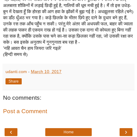
अलबत्‍ता शौकिनों में लड़ाई छि‍डी़ हुई है
,
गालियों की धूम मची हुई है। मैं तो इस उधेड़-
बुन में देखता हूँ कि होरहा की आग हवा के झोंकों में बुझ गई है। अधझुलसा रहिले (चने)
का डाँठ धुँअठ भर गया है। कड़े छिलके के भीतर छिपे हुए दाने के दुधार बने हुए हैं
,
उनके रस तक आँच पहुँच न सकी। परंतु मेरे अंतर की अधपकी फल
,
बाहर की ज्‍वाला
की लहक पाकर ही एकदम राख हो गई है। उसका एक दाना भी कोयला हुए बिना नहीं
रहा सक है
,
क्‍योंकि उसके पास चने का-सा कड़ा छिलका नहीं रहा
,
जो उसकी रक्षा कर
सके। बस इसके अनुताप में गुनगुनाता बच रहा है -
'
नहिं आवत चैन हाय जियरा जरि गइले
'
(हिन्दी समय से)
udanti.com
-
March 10, 2017
Share
No comments:
Post a Comment
‹
›
Home