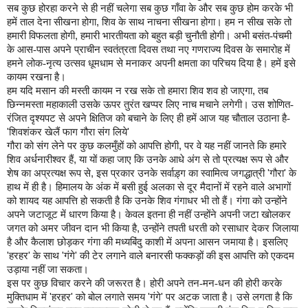
सब कुछ होरहा करने से ही नहीं चलेगा सब कुछ गाँवा के और सब कुछ होम करके भी
हमें ताल देना सीखना होगा
,
शिव के साथ नाचना सीखना होगा। हम न सीख सके तो
हमारी विफलता होगी
,
हमारी भारतीयता को बहुत बड़ी चुनौती होगी। अभी बसंत-पंचमी
के आस-पास अपने प्राचीन स्‍वतंत्रता दिवस तथा नए गणराज्‍य दिवस के समारोह में
हमने लोक-नृत्‍य उत्‍सव धूमधाम से मनाकर अपनी क्षमता का परिचय दिया है। हमें इसे
कायम रखना है।
हम यदि मसान की मस्‍ती कायम न रख सके तो हमारा शिव शव हो जाएगा
,
तब
छिन्‍नमस्‍ता महाकाली उसके ऊपर तुरंत खप्‍पर लिए नाच मचाने लगेगी। उस शोणित-
रंजित दृश्‍यपट से अपने क्षितिज को
बचाने के लिए ही हमें आज यह चौताल उठाना है-
'
शिवशंकर खेलैं फाग गौरा संग लिये
'
गौरा को संग लेने पर कुछ कलमुँहों को आपत्ति होगी
,
पर वे यह नहीं जानते कि हमारे
शिव अर्धनारीश्‍वर हैं
,
या यों कहा जाए कि उनके आधे अंग से तो प्रत्यक्ष रूप से और
शेष का अप्रत्‍यक्ष रूप से
,
इस प्रकार उनके सर्वाड़्ग का स्‍वामित्‍व जगद्धात्री
'
गौरा
'
के
हाथ में ही है। हिमालय के अंक में बसी हुई अलका से दूर मैदानों में रहने वाले अभागों
को शायद यह आपत्ति हो सकती है कि उनके शिव गंगाधर भी तो हैं। गंगा को उन्‍होंने
अपने जटाजूट में धारण किया है। केवल इतना ही नहीं उन्‍होंने अपनी जटा खोलकर
जगत को अमर जीवन दान भी किया है
,
उन्‍होंने तपती धरती को रसाधार देकर जिलाया
है और कैलाश छोड़कर गंगा की मध्‍यबिंदु काशी में अपना आसन जमाया है। इसलिए
'
हरहर
'
के साथ
'
गंगे
'
की टेर लगाने वाले बनारसी फक्‍कड़ों की इस आपत्ति को एकदम
उड़ाया नहीं जा सकता।
इस पर कुछ विचार करने की जरूरत है। होरी अपने तन-मन-धन की होरी करके
मुक्तिधाम में
'
हरहर
'
को बोल लगाते समय
'
गंगे
'
पर अटक जाता है। उसे लगता है कि