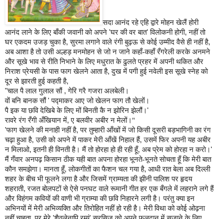
सदा आनंद रहे एहि द्वारे मोहन खेलैं होरी
आनंद लाने के लिए बाँकी जवानी को अपने
'
घर की वर बात
'
विलोकनी होगी
,
नहीं तो
घर एकदम उजड़ चुका है
,
सुरमा लगाने वाले रंगी बुढ़ऊ से कोई उम्‍मीद वैसे ही नहीं है
,
अब आशा है तो उसी अल्हड़ मनमोहन से जो न जाने कहाँ-कहाँ रँगरेली करके अनमने
और सूखे भाव से रीति निभाने के लिए मधुरात के ढुलते प्रहर में अपनी थकित और
निराश प्रेयसी के पास फाग खेलने आता है
,
दुख में पगी हुई नवेली इस सूखे स्नेह को
दूर से झारती हुई कहती है
,
"
चाल पै लाल गुलाल सौं
,
गेरि गरै गजरा अलबेली।
वों बनि बानक सौं
'
पद्माकर आए जो खेलन फाग तौ खेलों।
पै इक या छवि देखिबे के लिए मों बिनती कै न झोरिन झेलौं।
'
रावरे रंग रँगी अँखियान में
,
ए बलवीर अबीर न मेलों।"
'
फाग खेलने की मनाही नहीं है
,
पर तुम्हारी आँखों में जो किसी दूसरी बड़भागिनी का रंग
चढ़ा हुआ है
,
उसी को अपने में पाकर मेरी आँखें निहाल हैं
,
उसमें फिर अपनी यह अबीर
न मिलाओ
,
इतनी ही विनती है। मैं तो होरहा हो ही रही हूँ
,
अब प्रेम को होरहा न करो।
'
मैं गँवार अनपढ़ किसान ठीक यही बात अपना होरहा भूनते-भूनते सोचता हूँ कि मेरी बात
कौन समझेगा। मानता हूँ
,
लोकगीतों का फैशन चल गया है
,
आधी रात बेला अब दिल्ली
शहर के बीच भी फूलने लगा है और जिसमें ग्राम्‍यता की झीनी पालिश पर हृदय
शहराती
,
रजत बोलपटों से ऐसे पनघट वाले रूमानी गीत हर एक बँगले में लहराने लगे हैं
और विहंगम कवियों की वाणी भी ग्राम्या की छवि निहारने लगी है। परंतु क्‍या इन
अभिनयों में मेरी अभिव्‍यक्ति और तिरोहित नहीं हो रही है। मेरी विथा को कोई ओढ़ना
नहीं चाहता
,
पर मेरे
'
शैवलेनापि रम्‍यं
'
सरसिज को अपने फूलदान में सजाने के लिए