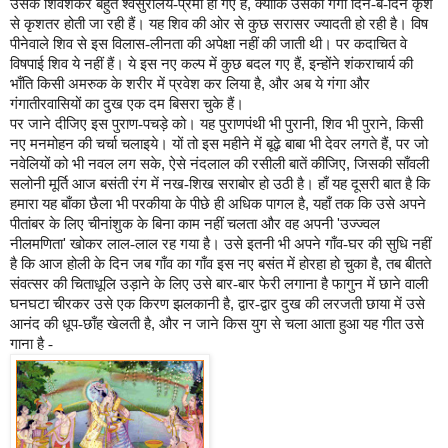
उसके शिवशंकर बहुत श्‍वसुरालय-प्रेमी हो गए हैं
,
क्‍योंकि उसकी गंगा दिन-ब-दिन कृश
से कृशतर होती जा रही हैं। य‍ह शिव की ओर से कुछ सरासर ज्‍यादती हो रही है। विष
पीनेवाले शिव से इस विलास-लीनता की अपेक्षा नहीं की जाती थी। पर कदाचित वे
विषपाई शिव ये नहीं हैं। ये इस नए कल्‍प में कुछ बदल गए हैं
,
इन्‍होंने शंकराचार्य की
भाँति किसी अमरुक के शरीर में प्रवेश कर लिया है
,
और अब ये गंगा और
गंगातीरवासियों का दुख एक दम बिसरा चुके हैं।
पर जाने दीजिए इस पुराण-पचड़े को। यह पुराणपंथी भी पुरानी
,
शिव भी पुराने
,
किसी
नए मनमोहन की चर्चा चलाइये। यों तो इस म‍हीने में बूढ़े बाबा भी देवर लगते हैं
,
पर जो
नवेलियों को भी नवल लग सके
,
ऐसे नंदलाल की रसीली बातें कीजिए
,
जिसकी साँवली
सलोनी मूर्ति आज बसंती रंग में नख-शिख सराबोर हो उठी है। हाँ यह दूसरी बात है कि
हमारा यह बाँका छैला भी परकीया के पीछे ही अधिक पागल है
,
यहाँ तक कि उसे अपने
पीतांबर के लिए चीनांशुक के बिना काम नहीं चलता और वह अपनी
'
उज्‍ज्‍वल
नीलमणिता
'
खोकर लाल-लाल रह गया है। उसे इतनी भी अपने गाँव-घर की सुधि नहीं
है कि आज होली के दिन जब गाँव का गाँव इस नए बसंत में होरहा हो चुका है
,
तब बीतते
संवत्‍सर की चिताधूलि उड़ाने के लिए उसे बार-बार फेरी लगाना है फागुन में छाने वाली
घनघटा चीरकर उसे एक किरण झलकानी है
,
द्वार-द्वार दुख की लरजती छाया में उसे
आनंद की धूप-छाँह खेलती है
,
और न जाने किस युग से चला आता हुआ यह गीत उसे
गाना है -