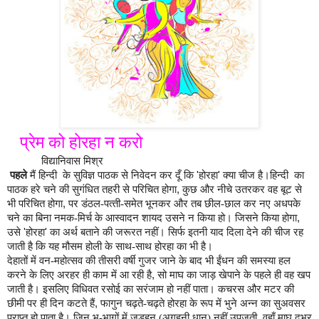
प्रेम को होरहा न करो
विद्यानिवास मिश्र
पहले
मैं हिन्दी के सुविज्ञ पाठक से निवेदन कर दूँ कि
'
होरहा
'
क्‍या चीज है।हिन्दी का
पाठक हरे चने की सुगंधित तहरी से परिचित होगा
,
कुछ और नीचे उतरकर वह बूट से
भी परिचित होगा
,
पर डंठल-पत्‍ती-समेत भूनकर और तब छील-छाल कर नए अधपके
चने का बिना नमक-मिर्च के आस्‍वादन शायद उसने न किया हो। जिसने किया होगा
,
उसे
'
होरहा
'
का अर्थ बताने की जरूरत नहीं। सिर्फ इतनी याद दिला देने की चीज रह
जाती है कि यह मौसम होली के साथ-साथ होरहा का भी है।
देहातों में वन-महोत्‍सव की तीसरी वर्षी गुजर जाने के बाद भी ईंधन की समस्‍या हल
करने के लिए अरहर ही काम में आ रही है
,
सो माघ का जाड़ खेपाने के पहले ही वह खप
जाती है। इसलिए विधिवत रसोई का सरंजाम हो नहीं पाता। कचरस और मटर की
छीमी पर ही दिन कटते हैं
,
फागुन चढ़ते-चढ़ते होरहा के रूप में भुने अन्‍न का सुअवसर
प्राप्‍त हो पाता है। जिन भू-भागों में जड़हन (अगहनी धान) नहीं उपजती
,
वहाँ माघ दूभर