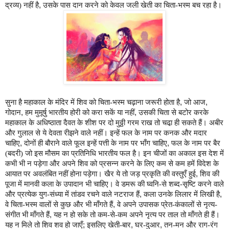
द्रव्‍य) नहीं है
,
उसके पास दान करने को केवल जली खेती का चिता-भस्‍म बच रहा है।
सुना है महाकाल के मंदिर में शिव को चिता-भस्‍म चढ़ाना जरूरी होता है
,
जो आज
,
गोदान
,
हम मुमूर्षु भारतीय होरी को करा सकें या नहीं
,
उसकी चिता से बटोर करके
महाकाल के अधिष्‍ठाता दैवत के शीश पर दो मुठ्ठी गरम राख तो चढा़ ही सकते हैं। अबीर
और गुलाल से ये देवता रीझने वाले नहीं। इन्‍हें फल के नाम पर कनक और मदार
चाहिए
,
दोनों ही बौराने वाले फूल इन्‍हें पत्ती के नाम पर भाँग चाहिए
,
फल के नाम पर बैर
(बदरी) जो इस मौसम का प्रतिनिधि भारतीय फल है। इन चीजों का अकाल इस देश में
कभी भी न पड़ेगा और अपने शिव को प्रसन्न करने के लिए कम से कम हमें विदेश के
आयात पर अवलंबित नहीं होना पड़ेगा। खैर ये तो जड़ प्रकृति की वस्‍तुएँ हुई
,
शिव की
पूजा में मानवी कला के उपादान भी चाहिए। वे डमरू की घ्‍वनि-से शब्द-सृष्टि करने वाले
और प्रत्‍येक युग-संध्‍या में तांडव रचने वाले नटराज हैं
,
कला उनके लिलार में लिखी है
,
वे चिता-भस्‍म वालों से कुछ और भी माँगते हैं
,
वे अपने उपासक प्रेत-कंकालों से नृत्‍य-
संगीत भी माँगते हैं
,
यह न हो सके तो कम-से-कम अपने नृत्य पर ताल तो माँगते ही हैं।
यह न मिले तो शिव शव हो जाएँ
;
इसलिए खेती-बार
,
घर-दुआर
,
तन-मन और राग-रंग