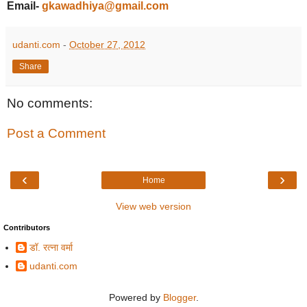
Email-
gkawadhiya@gmail.com
udanti.com
-
October 27, 2012
Share
No comments:
Post a Comment
‹
›
Home
View web version
Contributors
डॉ. रत्ना वर्मा
udanti.com
Powered by
Blogger
.