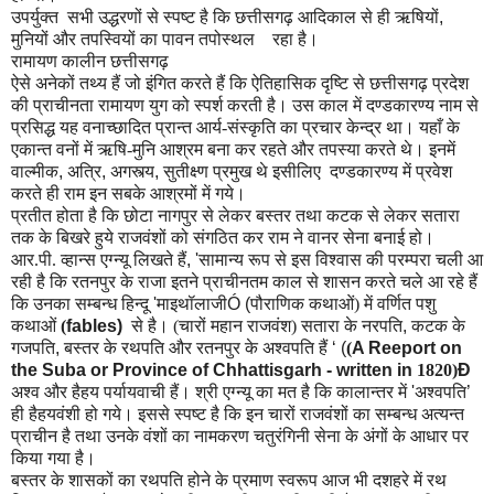
उपर्युक्त
सभी उद्धरणों से स्पष्ट है कि छत्तीसगढ़ आदिकाल से ही ऋषियों
,
मुनियों और तपस्वियों का पावन तपोस्थल
रहा है।
रामायण कालीन छत्तीसगढ़
ऐसे अनेकों तथ्य हैं जो इंगित करते हैं कि ऐतिहासिक दृष्टि से छत्तीसगढ़ प्रदेश
की प्राचीनता रामायण युग को स्पर्श करती है। उस काल में दण्डकारण्य नाम से
प्रसिद्ध यह वनाच्छादित प्रान्त आर्य-संस्कृति का प्रचार केन्द्र था। यहाँ के
एकान्त वनों में ऋषि-मुनि आश्रम बना कर रहते और तपस्या करते थे। इनमें
वाल्मीक
,
अत्रि
,
अगस्त्य
,
सुतीक्ष्ण प्रमुख थे इसीलिए
दण्डकारण्य में प्रवेश
करते ही राम इन सबके आश्रमों में गये।
प्रतीत होता है कि छोटा नागपुर से लेकर बस्तर तथा कटक से लेकर सतारा
तक के बिखरे हुये राजवंशों को संगठित कर राम ने वानर सेना बनाई हो।
आर.पी. व्हान्स एग्न्यू लिखते हैं
, '
सामान्य रूप से इस विश्वास की परम्परा चली आ
रही है कि रतनपुर के राजा इतने प्राचीनतम काल से शासन करते चले आ रहे हैं
कि उनका सम्बन्ध हिन्दू
'
माइथॉलाजी
Ó (
पौराणिक कथाओं) में वर्णित पशु
कथाओं
(
fables)
से है। (चारों महान राजवंश) सतारा के नरपति
,
कटक के
गजपति
,
बस्तर के रथपति और रतनपुर के अश्वपति हैं
‘ (
(
A Reeport on
the Suba or Province of Chhattisgarh - written in
1820)
Ð
अश्व और हैहय पर्यायवाची हैं। श्री एग्न्यू का मत है कि कालान्तर में
'
अश्वपति
’
ही हैहयवंशी हो गये। इससे स्पष्ट है कि इन चारों राजवंशों का सम्बन्ध अत्यन्त
प्राचीन है तथा उनके वंशों का नामकरण चतुरंगिनी सेना के अंगों के आधार पर
किया गया है।
बस्तर के शासकों का रथपति होने के प्रमाण स्वरूप आज भी दशहरे में रथ