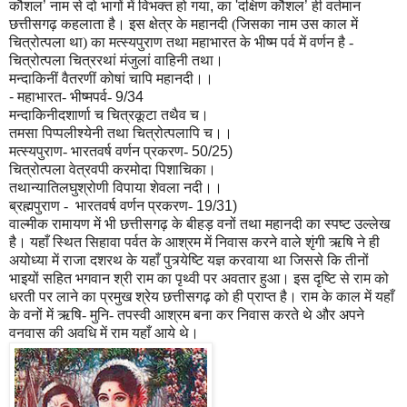
कौशल
’
नाम से दो भागों में विभक्त हो गया
,
का
'
दक्षिण कौशल
’
ही वर्तमान
छत्तीसगढ़ कहलाता है। इस क्षेत्र के महानदी (जिसका नाम उस काल में
चित्रोत्पला था) का मत्स्यपुराण तथा महाभारत के भीष्म पर्व में वर्णन है -
चित्रोत्पला चित्ररथां मंजुलां वाहिनी तथा।
मन्दाकिनीं वैतरणीं कोषां चापि महानदी।।
-
महाभारत- भीष्मपर्व-
9/34
मन्दाकिनीदशार्णा च चित्रकूटा तथैव च।
तमसा पिप्पलीश्येनी तथा चित्रोत्पलापि च।।
मत्स्यपुराण- भारतवर्ष वर्णन प्रकरण-
50/25)
चित्रोत्पला वेत्रवपी करमोदा पिशाचिका।
तथान्यातिलघुश्रोणी विपाया शेवला नदी।।
ब्रह्मपुराण -
भारतवर्ष वर्णन प्रकरण-
19/31)
वाल्मीक रामायण में भी छत्तीसगढ़ के बीहड़ वनों तथा महानदी का स्पष्ट उल्लेख
है। यहाँ स्थित सिहावा पर्वत के आश्रम में निवास करने वाले शृंगी ऋषि ने ही
अयोध्या में राजा दशरथ के यहाँ पुत्र्येष्टि यज्ञ करवाया था जिससे कि तीनों
भाइयों सहित भगवान श्री राम का पृथ्वी पर अवतार हुआ। इस दृष्टि से राम को
धरती पर लाने का प्रमुख श्रेय छत्तीसगढ़ को ही प्राप्त है। राम के काल में यहाँ
के वनों में ऋषि- मुनि- तपस्वी आश्रम बना कर निवास करते थे और अपने
वनवास की अवधि में राम यहाँ आये थे।