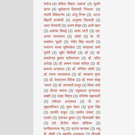
सरोज
(4)
सविता मिश्रा ‘अक्षजा’
(4)
सुरभि
डागर
(4)
सूर्यकान्त त्रिपाठी ‘निराला’
(4)
स्वामी विवेकानंद
(4)
अंजू निगम
(3)
अटल
बिहारी वाजपेयी
(3)
अनुपमा त्रिपाठी
(3)
अमर गोस्वामी
(3)
अरुण शेखर
(3)
अली खान
(3)
अशोक सिंघई
(3)
आशा भाटी
(3)
एस.
अनंत नारायणन
(3)
ओशो
(3)
के. पी.
सक्सेना 'दूसरे'
(3)
गंभीर सिंह पालनी
(3)
गजानन माधव मुक्तिबोध
(3)
चन्द्रधर शर्मा
गुलेरी
(3)
जुबैर सिद्दिकी
(3)
डॉ
(3)
डॉ.
कमलेन्द्र कुमार श्रीवास्तव
(3)
डॉ. प्रीत
अरोड़ा
(3)
डॉ. बच्चन पाठक सलिल
(3)
डॉ.
बलराम अग्रवाल
(3)
डॉ. योगिता जोशी
(3)
डॉ. रंजना जायसवाल
(3)
डॉ. रमाकांत गुप्ता
(3)
डॉ. वेदप्रताप वैदिक
(3)
डॉ. श्याम सखा
‘श्याम’
(3)
डॉ. सरस्वती माथुर
(3)
दिव्या शर्मा
(3)
दीपक मशाल
(3)
पदुमलाल पुन्नालाल
बख्शी
(3)
पद्मा मिश्रा
(3)
परितोष चक्रवर्ती
(3)
पवित्रा अग्रवाल
(3)
पी. एन.
सुब्रमणियन
(3)
पुष्पा मेहरा
(3)
पूनम सिंह
(3)
प्रणति ठाकुर
(3)
प्रमोद ताम्बट
(3)
प्रसंग
(3)
प्रांजल कुमार
(3)
प्रियदर्शी खैरा
(3)
प्रो. विनीत मोहन औदिच्य
(3)
फणीश्वरनाथ रेणु
(3)
फ्रांज काफ्का
(3)
मधु
बी. जोशी
(3)
महावीर अग्रवाल
(3)
मीनाक्षी