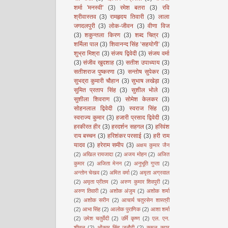
शर्मा 'मनस्वी'
(3)
रमेश बतरा
(3)
रवि
श्रीवास्तव
(3)
रामहृदय तिवारी
(3)
लाला
जगदलपुरी
(3)
लोक-जीवन
(3)
वीणा विज
(3)
शकुन्तला किरण
(3)
शब्द चित्र
(3)
शर्मिला पाल
(3)
शिवानन्द सिंह ‘सहयोगी’
(3)
शुभ्रा मिश्रा
(3)
संजय द्विवेदी
(3)
संजय वर्मा
(3)
संजीव खुदशाह
(3)
सतीश उपाध्याय
(3)
सतीशराज पुष्करणा
(3)
सन्तोष सुपेकर
(3)
सुभद्रा कुमारी चौहान
(3)
सुभाष लखेड़ा
(3)
सुमित प्रताप सिंह
(3)
सुशील भोले
(3)
सुशीला शिवराण
(3)
सोमेश केलकर
(3)
सोहनलाल द्विवेदी
(3)
स्वराज सिंह
(3)
स्वराज्य कुमार
(3)
हजारी प्रसाद द्विवेदी
(3)
हरकीरत हीर
(3)
हरदर्शन सहगल
(3)
हरिवंश
राय बच्चन
(3)
हरिशंकर परसाई
(3)
हरी राम
यादव
(3)
हरेराम समीप
(3)
अक्षय कुमार जैन
(2)
अखिल रायजादा
(2)
अजय मोहन
(2)
अजित
कुमार
(2)
अजिता मेनन
(2)
अनुभूति गुप्ता
(2)
अन्तोन चेखव
(2)
अमित वर्मा
(2)
अमृता अग्रवाल
(2)
अमृता प्रीतम
(2)
अरुण कुमार शिवपुरी
(2)
अरुण तिवारी
(2)
अशोक अंजुम
(2)
अशोक शर्मा
(2)
अशोक सरीन
(2)
आचार्य चतुरसेन शास्त्री
(2)
आभा सिंह
(2)
आलोक पुराणिक
(2)
आशा शर्मा
(2)
उमेश चतुर्वेदी
(2)
उर्मि कृष्ण
(2)
एल. एन.
शीतल
(2)
ओंकार सिंह जनौटी
(2)
कमल कपूर