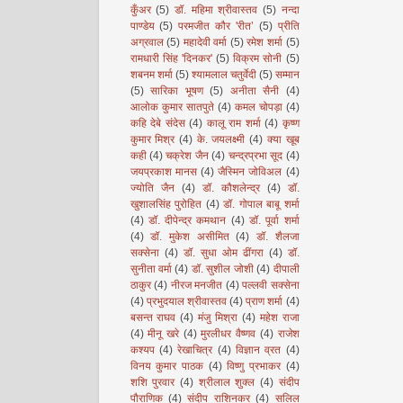
कुँअर
(5)
डॉ. महिमा श्रीवास्तव
(5)
नन्दा
पाण्डेय
(5)
परमजीत कौर 'रीत’
(5)
प्रीति
अग्रवाल
(5)
महादेवी वर्मा
(5)
रमेश शर्मा
(5)
रामधारी सिंह 'दिनकर'
(5)
विक्रम सोनी
(5)
शबनम शर्मा
(5)
श्यामलाल चतुर्वेदी
(5)
सम्मान
(5)
सारिका भूषण
(5)
अनीता सैनी
(4)
आलोक कुमार सातपुते
(4)
कमल चोपड़ा
(4)
कहि देबे संदेस
(4)
कालू राम शर्मा
(4)
कृष्ण
कुमार मिश्र
(4)
के. जयलक्ष्मी
(4)
क्या खूब
कही
(4)
चक्रेश जैन
(4)
चन्द्रप्रभा सूद
(4)
जयप्रकाश मानस
(4)
जैस्मिन जोविअल
(4)
ज्योति जैन
(4)
डॉ. कौशलेन्द्र
(4)
डॉ.
खुशालसिंह पुरोहित
(4)
डॉ. गोपाल बाबू शर्मा
(4)
डॉ. दीपेन्द्र कमथान
(4)
डॉ. पूर्वा शर्मा
(4)
डॉ. मुकेश असीमित
(4)
डॉ. शैलजा
सक्सेना
(4)
डॉ. सुधा ओम ढींगरा
(4)
डॉ.
सुनीता वर्मा
(4)
डॉ. सुशील जोशी
(4)
दीपाली
ठाकुर
(4)
नीरज मनजीत
(4)
पल्लवी सक्सेना
(4)
प्रभुदयाल श्रीवास्तव
(4)
प्राण शर्मा
(4)
बसन्त राघव
(4)
मंजु मिश्रा
(4)
महेश राजा
(4)
मीनू खरे
(4)
मुरलीधर वैष्णव
(4)
राजेश
कश्यप
(4)
रेखाचित्र
(4)
विज्ञान व्रत
(4)
विनय कुमार पाठक
(4)
विष्णु प्रभाकर
(4)
शशि पुरवार
(4)
श्रीलाल शुक्ल
(4)
संदीप
पौराणिक
(4)
संदीप राशिनकर
(4)
सलिल