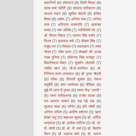
कहानियाँ
(8)
रमेशराज
(8)
लिली मित्रा
(8)
सत्या शर्मा 'कीर्ति'
(8)
सांत्वना श्रीकान्त
(8)
साधना मदान
(8)
सुशील चंदानी
(8)
हरिहर
वैष्णव
(8)
अज्ञेय
(7)
अनिता मंडा
(7)
अनिमा
दास
(7)
अविनाश वाचस्पति
(7)
आकांक्षा
यादव
(7)
जरा सोचिए
(7)
ज्योतिर्मयी पंत
(7)
डॉ. शिप्रा मिश्रा
(7)
प्रताप सिंह राठौर
(7)
फिल्म
(7)
बृजलाल वर्मा
(7)
भीकम सिंह
(7)
मंजूषा मन
(7)
मिसाल
(7)
रचनाकार
(7)
रमेश
गौतम
(7)
रश्मि प्रभा
(7)
लेखकों की अजब
गज़ब दुनिया
(7)
लोकेन्द्र सिंह राजपूत
(7)
विद्यानिवास मिश्र
(7)
सुदर्शन सोलंकी
(7)
जाहिद खान
(6)
जी.के.अवधिया
(6)
डॉ.
गिरिराज शरण अग्रवाल
(6)
डॉ. पूनम चौधरी
(6)
ताँका
(6)
दीपाली शुक्ला
(6)
पंकज
चतुर्वेदी
(6)
प्रेम जनमेजय
(6)
मीडिया
(6)
मुझे भी आता है गुस्सा
(6)
रचना गौड़ ' भारती '
(6)
रचना श्रीवास्तव
(6)
राजेश पाठक
(6)
राम अवतार सचान
(6)
वाह भई वाह
(6)
सुजाता साहा
(6)
सॉनेट
(6)
हरि जोशी
(6)
अनिता ललित
(5)
आशीष दशोत्तर
(5)
ऋता
शेखर 'मधु'
(5)
चक्रधर शुक्ल
(5)
डॉ. अर्पिता
अग्रवाल
(5)
डॉ. अशोक भाटिया
(5)
डॉ. ओ.
पी. जोशी
(5)
डॉ. ओ. पी. वर्मा
(5)
डॉ. किशोर
पँवार
(5)
डॉ. पद्मजा शर्मा
(5)
डॉ. भावना