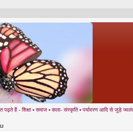
क्षा • समाज • कला- संस्कृति • पर्यावरण आदि से जुड़े ज्वलंत मुद्दों प
12