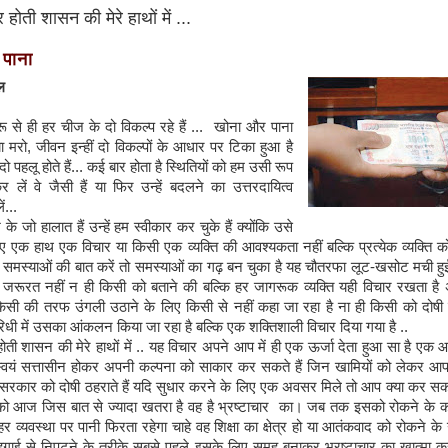
होती शासन की मेरे हाथों में ...
पाना
ल
रू से ही हर चीज के दो विकल्प रहे हैं ... खोना और पाना
मरो, जीवन इन्हीं दो विकल्पों के आधार पर टिका हुआ है
दो पहलू होते हैं... कई बार होता है स्थितियों को हम उसी रूप
कर लें वे जैसी हैं या फिर उन्हें बदलने का उत्तरदायित्व
ं...
श के जो हालात हैं उन्हें हम स्वीकार कर चुके हैं क्योंकि उसे
ए एक हाथ एक विचार या किसी एक व्यक्ति की आवश्यकता नहीं बल्कि प्रत्येक व्यक्ति
में समस्याओं की बात करें तो समस्याओं का गढ़ बन चुका है यह चौतरफा लूट-खसोट मची हु
ी जरूरत नहीं न ही किसी को बताने की बल्कि हर जागरूक व्यक्ति यही विचार रखता है 
किसी की तरफ उंगली उठाने के लिए किसी से नहीं कहा जा रहा है ना ही किसी को दोषी 
िधी में उसका आंकलन किया जा रहा है बल्कि एक शक्तिशाली विचार दिया गया है ..
ोती शासन की मेरे हाथों में .. यह विचार अपने आप में ही एक ऊर्जा देता हुआ सा है एक 
यं सत्तासीन होकर अपनी कल्पना को साकार कर सकते हैं जिन खामियों को लेकर आ
हैं सरकार को दोषी ठहराते हैं यदि सुधार करने के लिए एक अवसर मिले तो आप क्या कर सकते
 को आज जिस बात से ज्यादा खतरा है वह है भ्रष्टाचार का। जब तक इसको रोकने के 
 हर व्यवस्था पर पानी फिरता रहेगा चाहे वह शिक्षा का क्षेत्र हो या आतंकवाद को रोकने के
ँहगाई से निपटने के तरीके सबसे पहले इसके लिए समूह बनाकर भ्रष्टाचार का खात्मा क