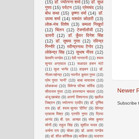
(15)
डॉ. ज्योत्स्ना शर्मा
(15)
डॉ. सुधा
गुप्ता
(15)
पर्यटन
(15)
प्रेमचंद
(15)
बोध कथा
(15)
कृष्णा वर्मा
(14)
डॉ.
उपमा शर्मा
(14)
यशवंत कोठारी
(13)
लोक-मंच विशेष
(13)
कमला निखुर्पा
(12)
चिंतन
(12)
टेक्नॉलॉजी
(12)
डायरी
(12)
डॉ. कुँवर दिनेश सिंह
(12)
डॉ. सुषमा गुप्ता
(12)
रविन्द्र
गिन्नौरे
(12)
रवीन्द्रनाथ टैगोर
(12)
लोकेन्द्र सिंह
(12)
सुभाष नीरव
(12)
देवमणि पाण्डेय
(11)
देवी नागरानी
(11)
श्याम
सुन्दर अग्रवाल
(11)
सआदत हसन मंटो
(11)
सुधा भार्गव
(11)
हाइबन
(11)
डॉ.
नीलम महेन्द्र
(10)
नवनीत कुमार गुप्ता
(10)
प्रेम गुप्ता 'मानी’
(10)
बाबा मायाराम
(10)
लोककथा
(10)
विमेन्स फीचर सर्विस
(10)
Newer P
सीताराम गुप्ता
(10)
हरभगवान चावला
(10)
अंजू खरबंदा
(9)
अपर्णा विश्वनाथ
(9)
ख़लील
जिब्रान
(9)
ज्योत्स्ना प्रदीप
(9)
डॉ. पूर्णिमा
Subscribe 
राय
(9)
डॉ. श्याम सुन्दर 'दीप्ति'
(9)
देवेन्द्र
प्रकाश मिश्र
(9)
प्रगति गुप्ता
(9)
प्रिया
आनंद
(9)
बी. एल. आच्छा
(9)
रमेश कुमार
सोनी
(9)
राहुल सिंह
(9)
सुशील यादव
(9)
अर्चना राय
(8)
चोका
(8)
डॉ. आशा पाण्डेय
(8)
डॉ. शील कौशिक
(8)
माहिया
(8)
यादगार