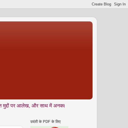
र आलेख, और साथ में अनकही • यात्रा वृतांत • संस्मरण • कहानी • कविता • 
उदंती के PDF के लिए