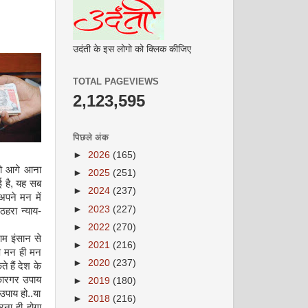
उदंती के इस लोगो को क्लिक कीजिए
TOTAL PAGEVIEWS
2,123,595
पिछले अंक
►
2026
(165)
 को आगे आना
►
2025
(251)
ई है, यह सब
►
2024
(237)
अपने मन में
►
2023
(227)
ठहरा न्याय-
►
2022
(270)
आम इंसान से
►
2021
(216)
प मन ही मन
►
2020
(237)
 हैं देश के
कारगर उपाय
►
2019
(180)
 उपाय हो..या
►
2018
(216)
रना ही होगा