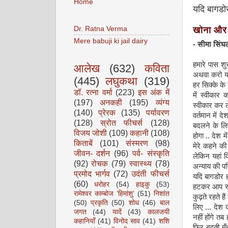
Home
यदि बागडोर 
Dr. Ratna Verma
खोना और 
Mere babuji ki jail dairy
- सीमा सिंघ
हमारे पास शु
आलेख
(632)
कविता
अथवा करो या 
(445)
लघुकथा
(319)
हर सिक्के के 
डॉ. रत्ना वर्मा
(223)
इस अंक में
में स्वीकार 
(197)
अनकही
(195)
व्यंग्य
स्वीकार कर ले
(140)
प्रेरक
(135)
पर्यावरण
वर्तमान में दे
(128)
स्रोत फीचर्स
(128)
बदलने के लि
विजय जोशी
(109)
कहानी
(108)
होगा .. देश 
किताबें
(101)
संस्मरण
(98)
मेरे कहने क
जीवन- दर्शन
(96)
पर्व- संस्कृति
लेकिन यहां 
(92)
रोचक
(79)
स्वास्थ्य
(78)
अन्याय की पर
प्रमोद भार्गव
(72)
उदंती फीचर्स
यदि बागडोर ह
(60)
धरोहर
(54)
हाइकु
(53)
हटकर आप स्व
रामेश्वर काम्बोज ‘हिमांशु’
(51)
निशांत
कुढ़ते रहते 
(50)
प्रकृति
(50)
शोध
(46)
बाल
लिए ... देश
जगत
(44)
यादें
(43)
कालजयी
नहीं होंगे तब
कहानियाँ
(41)
विनोद साव
(41)
शशि
फिर बढ़ती म