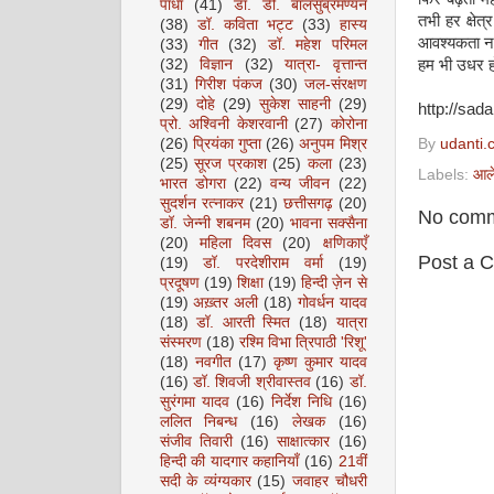
पाधा
(41)
डॉ. डी. बालसुब्रमण्यन
तभी हर क्षेत
(38)
डॉ. कविता भट्ट
(33)
हास्य
आवश्यकता नही
(33)
गीत
(32)
डॉ. महेश परिमल
हम भी उधर हो
(32)
विज्ञान
(32)
यात्रा- वृत्तान्त
(31)
गिरीश पंकज
(30)
जल-संरक्षण
(29)
दोहे
(29)
सुकेश साहनी
(29)
http://sada
प्रो. अश्विनी केशरवानी
(27)
कोरोना
(26)
प्रियंका गुप्ता
(26)
अनुपम मिश्र
By
udanti.
(25)
सूरज प्रकाश
(25)
कला
(23)
Labels:
आल
भारत डोगरा
(22)
वन्य जीवन
(22)
सुदर्शन रत्नाकर
(21)
छत्तीसगढ़
(20)
No comm
डॉ. जेन्नी शबनम
(20)
भावना सक्सैना
(20)
महिला दिवस
(20)
क्षणिकाएँ
Post a 
(19)
डॉ. परदेशीराम वर्मा
(19)
प्रदूषण
(19)
शिक्षा
(19)
हिन्दी ज़ेन से
(19)
अख़्तर अली
(18)
गोवर्धन यादव
(18)
डॉ. आरती स्मित
(18)
यात्रा
संस्मरण
(18)
रश्मि विभा त्रिपाठी 'रिशू'
(18)
नवगीत
(17)
कृष्ण कुमार यादव
(16)
डॉ. शिवजी श्रीवास्तव
(16)
डॉ.
सुरंगमा यादव
(16)
निर्देश निधि
(16)
ललित निबन्ध
(16)
लेखक
(16)
संजीव तिवारी
(16)
साक्षात्कार
(16)
हिन्दी की यादगार कहानियाँ
(16)
21वीं
सदी के व्यंग्यकार
(15)
जवाहर चौधरी