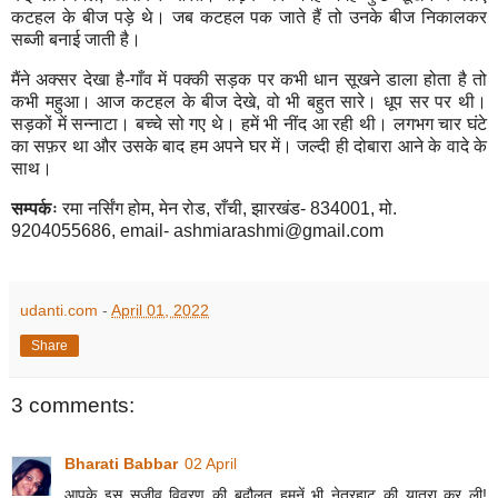
कटहल के बीज पड़े थे। जब कटहल पक जाते हैं तो उनके बीज नि‍कालकर
सब्‍जी बनाई जाती है।
मैंने अक्‍सर देखा है-गाँव में पक्‍की सड़क पर कभी धान सूखने डाला होता है तो
कभी महुआ। आज कटहल के बीज देखे
,
वो भी बहुत सारे। धूप सर पर थी।
सड़कों में सन्‍नाटा। बच्‍चे सो गए थे। हमें भी नींद आ रही थी। लगभग चार घंटे
का सफ़र था और उसके बाद हम अपने घर में। जल्‍दी ही दोबारा आने के वादे के
साथ।
सम्पर्कः
रमा नर्सिंग होम
,
मेन रोड
,
राँची
,
झारखंड- 834001
,
मो.
9204055686
,
email-
ashmiarashmi@gmail.com
udanti.com
-
April 01, 2022
Share
3 comments:
Bharati Babbar
02 April
आपके इस सजीव विवरण की बदौलत हमनें भी नेतरहाट की यात्रा कर ली!