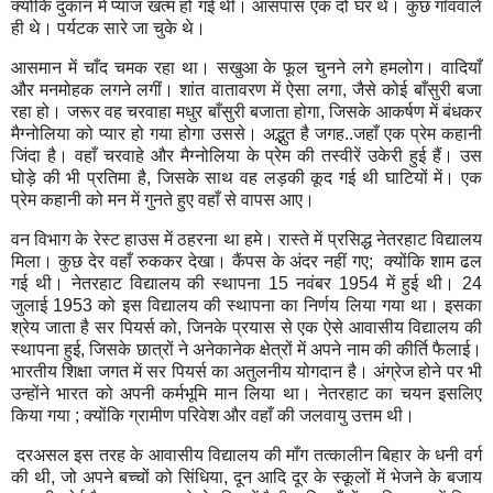
क्‍योंकि‍ दुकान में प्‍याज खत्‍म हो गई थी। आसपास एक दो घर थे। कुछ गाँववाले
ही थे। पर्यटक सारे जा चुके थे।
आसमान में चाँद चमक रहा था। सखुआ के फूल चुनने लगे हमलोग। वादि‍याँ
और मनमोहक लगने लगीं। शांत वातावरण में ऐसा लगा
,
जैसे कोई बाँसुरी बजा
रहा हो। जरूर वह चरवाहा मधुर बाँसुरी बजाता होगा
,
जि‍सके आकर्षण में बंधकर
मैग्‍नोलि‍या को प्‍यार हो गया होगा उससे। अद्भुत है जगह..जहाँ एक प्रेम कहानी
जिंदा है। वहाँ चरवाहे और मैग्‍नोलि‍या के प्रेम की तस्‍वीरें उकेरी हुई हैं। उस
घोड़े की भी प्रति‍मा है
,
जि‍सके साथ वह लड़की कूद गई थी घाटि‍यों में। एक
प्रेम कहानी को मन में गुनते हुए वहाँ से वापस आए।
वन वि‍भाग के रेस्‍ट हाउस में ठहरना था हमे। रास्‍ते में प्रसि‍द्ध नेतरहाट वि‍द्यालय
मि‍ला। कुछ देर वहाँ रुककर देखा। कैंपस के अंदर नहीं गए
;
क्‍योंकि‍ शाम ढल
गई थी। नेतरहाट वि‍द्यालय की स्‍थापना 15 नवंबर 1954 में हुई थी। 24
जुलाई 1953 को इस वि‍द्यालय की स्‍थापना का निर्णय लि‍या गया था। इसका
श्रेय जाता है सर पि‍यर्स को
,
जि‍नके प्रयास से एक ऐसे आवासीय वि‍द्यालय की
स्‍थापना हुई
,
जि‍सके छात्रों ने अनेकानेक क्षेत्रों में अपने नाम की कीर्ति फैलाई।
भारतीय शि‍क्षा जगत में सर पि‍यर्स का अतुलनीय योगदान है। अंग्रेज होने पर भी
उन्‍होंने भारत को अपनी कर्मभूमि‍ मान लि‍या था। नेतरहाट का चयन इसलि‍ए
कि‍या गया
;
क्‍योंकि‍ ग्रामीण परि‍वेश और वहाँ की जलवायु उत्तम थी।
दरअसल इस तरह के आवासीय वि‍द्यालय की माँग तत्‍कालीन बि‍हार के धनी वर्ग
की थी
,
जो अपने बच्‍चों को सिंधि‍या
,
दून आदि‍ दूर के स्‍कूलों में भेजने के बजाय