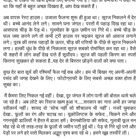
प्‍वाइंट से देखना जो खास इसके लि‍ए बनाया गया है। वहाँ के कर्मचारी ने कहा भी
था कि‍ यहाँ से बहुत अच्‍छा दि‍खता है
,
आप देख सकते हैं।
अब वापस रेस्‍ट हाउस। उजाला फैलना शुरू ही हुआ था। सूरज नि‍कलने में देर
थी। बच्‍चे आनंद लेने लगे। सामने घना जंगल। परतों में पहाड़ दि‍ख रहा था।
आसपास चीड़ के पेड़ थे। गुलमोहर के फूल ज़मीन पर गि‍रे थे। बच्‍चे चीड़ के
फल जमा करने लगे तो कभी ट्री हाउस पर चढ़कर सूरज को आवाज लगाने
लगे। पूरब की तरफ पहाड़ों के ऊपर
,
चीड़ की पत्तियों के पीछे से सूरज नि‍कलने
लगा। हल्‍की धुंध के पीछे से नि‍कलता सूरज सबको रोमांचि‍त कर रहा था। वैसे
भी शहरों में लोग कहाँ देख पाते हैं सूर्योदय। सूरज की पहली कि‍रण का स्‍पर्श
कि‍तना सुखकर हो सकता है..यह देर से बि‍स्‍तर छोड़ने वालों को क्‍या पता।
कुछ देर बात सूर्य की रश्‍मि‍याँ फैल गईं सब ओर। हम भी बि‍खर गए अपनी-अपनी
पसंद की जगह देखने के लि‍ए। फोटोग्राफी के लि‍ए सबसे अच्‍छा वक्‍त होता है
सुबह का।
मैं कैमरा लि‍ए नि‍कल गई वहीं। देखा
,
दूर जंगल में लोग पानी की बोतल थामे चले
जा रहे है। अब लोटे का रि‍वाज खत्‍म हुआ न.....सरकार का नारा अभी हर जगह
स्‍वीकार्य नहीं। शायद वो ‘सोच नहीं सो शौचालय भी नहीं’। नजरें घुमाकर
देखा.. फूलों का रंग और चटख था। यूकोलि‍प्‍टस के सफेद
,
चि‍कने तने और
गगनचुंबी डालि‍यों ने हैरत में डाला हमें। बेगनबोलि‍या की सफेद
,
गुलाबी फूल मन
मोह रहे थे तो तरह-तरह के फूलों से जमीन पटी हुई थी। पेड़ से गि‍रे भूरे पत्ते और
पेड़ों पर लगे हरे पत्‍ते मि‍लकर अद्भुत दृश्‍य बना रहे थे। हमने खूब तस्‍वीरें ली।