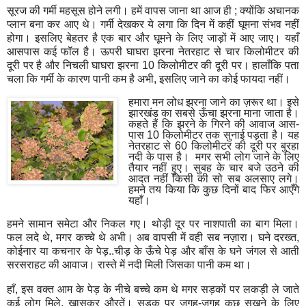
सूरज की गर्मी महसूस होने लगी। हमें वापस जाना था आज ही
;
क्‍योंकि‍ अचानक
प्‍लान बना कर आए थे। गर्मी देखकर ये लगा कि‍ दि‍न में कहीं घूमना संभव नहीं
होगा। इसलि‍ए बेहतर है एक बार और घूमने के लि‍ए जाड़ों में आए जाए। यहाँ
आसपास कई फॉल है। ऊपरी घाघरा झरना नेतरहाट से चार कि‍लोमीटर की
दूरी पर है और नि‍चली घाघरा झरना 10 कि‍लोमीटर की दूरी पर। हालाँकि‍ पता
चला कि‍ गर्मी के कारण पानी कम है अभी
,
इसलि‍ए जाने का कोई फायदा नहीं।
हमारा मन लोध झरना जाने का ज़रूर था। इसे
झारखंड का सबसे ऊँचा झरना माना जाता है।
कहते हैं कि‍ झरने के गि‍रने की आवाज आस-
पास 10 कि‍लोमीटर तक सुनाई पड़ता है। यह
नेतरहाट से 60 कि‍लोमीटर की दूरी पर बुरहा
नदी के पास है।
मगर सभी लोग जाने के लि‍ए
तैयार नहीं हुए। सुबह के चार बजे उठने की
आदत नहीं कि‍सी की सो सब अलसाए लगे।
हमने तय कि‍या कि‍ कुछ दि‍नों बाद फि‍र आएँगे
यहाँ।
हमने सामान समेटा और नि‍कल गए। थोड़ी दूर पर नाशपाती का बाग मि‍ला।
फल लदे थे
,
मगर कच्‍चे थे अभी। अब वापसी में वही सब नज़ारा। घने दरख्‍त
,
कोईनार या कचनार के पेड़..चीड़ के ऊँचे पेड़ और बाँस के घने जंगल से आती
सरसराहट की आवाज। रास्‍ते में नदी मि‍ली जि‍सका पानी कम था।
हाँ
,
इस वक्‍त आम के पेड़ के नीचे बच्‍चे कम थे मगर सड़कों पर लकड़ी ले जाते
कई लोग मि‍ले
,
खासकर औरतें। सड़क पर जगह-जगह कुछ सूखने के लि‍ए