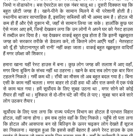
जि‍यो न वोडाफोन। बस ऐयरटेल का एक नंबर चालू था। दूसरी दि‍क्‍कत यह कि‍
बहुत छोटी जगह है। खाने-पीने के सामान मि‍लने में भी परेशानी होती है।
स्‍थानीय बाजार साप्‍ताहि‍क है
,
इसलि‍ए सब्‍जि‍यों की भी आमद कम है। होटल भी
कम ही हैं और ऐसे दुकान भी
,
जहाँ से सामान लि‍या जा सके। हालाँकि‍ कुछ घर
ऐसे नजर आए हमें
,
जिन्हें देखकर लगा कि‍ उन लोगों ने अपने घर को गेस्‍ट हाउस
में तब्‍दील कर दि‍या है। यह देखकर वाकई बहुत दुख होता है कि‍ इतनी खूबसूरत
जगह को सरकार तरीके से डेवलप करे
,
तो कि‍तने लोग आएँगे यहाँ। नेतरहाट
को यूँ ही
'
छोटानागपुर की रानी
'
नहीं कहा जाता। वाकई बहुत खूबसूरत वादि‍याँ
हैं मगर उपेक्षा की शि‍कार।
हमारा खाना यहीं रेस्‍ट हाउस में बना। कुछ लोग जगह की तलाश में आए वहाँ
,
मगर बि‍ना बुकिंग के संभव नहीं था ठहरना। खाने के बाद सब लोग एक बार फि‍र
टहलने नि‍कले। गर्मी कम थी। राँची का मौसम तो अब बहुत बदल गया है। बि‍ना
एसी के काम नहीं चलता। मगर बाहर तो ठंडी हवा थी और रात कमरे में एक पंखे
से काम चल गया। हमें सूर्योदय के लि‍ए सुबह उठना था
,
मगर सोने को कोई
तैयार ही नहीं था। मुश्‍कि‍ल से दो-तीन घंटे की नींद ले पाए। सुबह चार बजे सारे
लोग उठकर तैयार।
सूर्योदय के लि‍ए पता लगा कि‍ राज्‍य पर्यटन वि‍भाग का होटल है प्रभात वि‍हार
होटल
,
वहीं जाना होगा। हम सब तुरंत वहाँ के लि‍ए नि‍कले। पहुँचे तो पता लगा
कि‍ होटल और आसपास बन रहे बि‍ल्‍ड़ि‍ग के ऊपर चढ़कर लोग देखते हैं सूरज
का नि‍कलना। महसूस हुआ कि‍ इससे कहीं बेहतर है अपने रेस्‍ट हाउस के उस