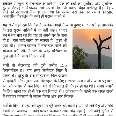
बचपन
से सुना है नेतरहाट के बारे में। एक तो वहाँ का सूर्योदय और सूर्यास्‍त
,
दूसरा नेतरहाट वि‍द्यालय
,
जो अपनी शि‍क्षा के कारण बेहद प्रसि‍द्ध है। बि‍हार
बोर्ड की परीक्षाओं में माना जाता था कि‍ प्रथम दस तक का स्‍थान नेतरहाट
आवासीय वि‍द्यालय के बच्‍चे ही प्राप्‍त करते थे।
यह संयोग ही रहा कि‍ देश के अनेक जगहों में जाना हुआ
;
मगर अपने ही झारखंड
के इस सुरम्‍य वादि‍यों में जा नहीं पाई। शायद
मन में यह भाव था कि‍ यह तो अपने घर के पास
ही है। जब चाहे जाया जा सकता है। हुआ भी
ऐसा ही। आनन-फानन में नेतरहाट जाने की
योजना बनी और 2 घंटे के अंदर परि‍वार के
कुछ लोगों के साथ नि‍कल पड़ी।
रांची से नेतरहाट की दूरी करीब 155
कि‍लोमीटर है। यह क्षेत्र लातेहार जि‍ले में
पड़ता है। कुड़ू के बाद लोहरदगा
,
फि‍र घाघरा
से दाहि‍नी ओर मुड़ना पड़ा नेतरहाट के लि‍ए। रास्‍ता अच्‍छा और जाना पहचाना
था
,
सो आराम से चल दि‍ए। घर से नि‍कलते ही दोपहर हो गई थी। समय बचाने
के लि‍ए खाना घर ही से पैक कर नि‍कले थे। लोहरदगा के पहले एक जगह रास्‍ते
में रुककर हमलोगों ने भोजन कि‍या और आगे नि‍कले।
गर्मी के दि‍न.. दोपहर की धूप मगर पूरे रास्‍ते हरि‍याली। आम से लदे पेड़ और नीचे
बच्‍चों का जमावड़ा। कोई पत्‍थर चलाकर आम तोड़ रहा है
,
तो कोई गुलेल से