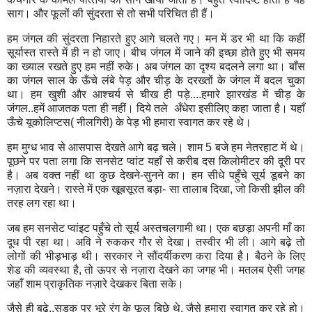
साग। और फूलों की सुंदरता से तो सभी परि‍चि‍त ही हैं।
हम जंगल की सुंदरता नि‍हारते हुए आगे चलते गए। मन में डर भी था कि‍ कहीं
सूर्यास्‍त रास्‍ते में ही न हो जाए। बीच जंगल में जाने की इच्‍छा होते हुए भी समय
का ख्‍याल रखते हुए हम नहीं रुके। अब जंगल का दृश्‍य बदलने लगा था। बाँस
का जंगल साल के ऊँचे लंबे पेड़ और चीड़ के दरख्‍तों के जंगल में बदल चुका
था। हम खुशी और आश्‍चर्य से चीख ही पड़े....हमारे झारखंड में चीड़ के
जंगल..हमें आजतक पता ही नहीं। दिये तले
अँधेरा इसीलि‍ए कहा जाता है। यहाँ
ऊँचे यूकोलि‍प्‍टस( नीलगिरी) के पेड़ भी हमारा स्‍वागत कर रहे थे।
हम मुग्‍ध भाव से आसपास देखते आगे बढ़ चले। शाम 5 बजे हम नेतरहाट में थे।
पूछने पर पता लगा कि‍ सनसेट प्‍वांट यहाँ से करीब दस कि‍लोमीटर की दूरी पर
है। अब वक्‍त नहीं था कुछ देखने-सुनने का। हम सीधे पहुँचे सूर्य डूबने का
नज़ारा देखने। रास्‍ते में एक खूबसूरत बड़ा- सा तालाब दि‍खा
,
जो कि‍सी झील की
तरह लग रहा था।
जब हम सनसेट प्‍वांइट पहुँचे तो सूर्य अस्‍तचलगामी था। एक बछड़ा अपनी माँ का
दूध पी रहा था। अवि‍ ने रुककर गौर से देखा। तस्‍वीर भी ली। आगे बढ़े तो
लोगों की भीड़भाड़ थी। सरकार ने सौंदर्यीकरण करा दि‍या है। बैठने के लि‍ए
शेड की व्‍यवस्‍था है
,
तो ऊपर से नज़ारा देखने का जगह भी। मतलब ऐसी जगह
जहाँ शाम प्राकृति‍क नज़ारे देखकर बि‍ता सके।
जैसे ही बढ़े..सड़क पर भूरे रंग के फूल बि‍छे थे
,
जैसे हमारा स्‍वागत कर रहे हो।