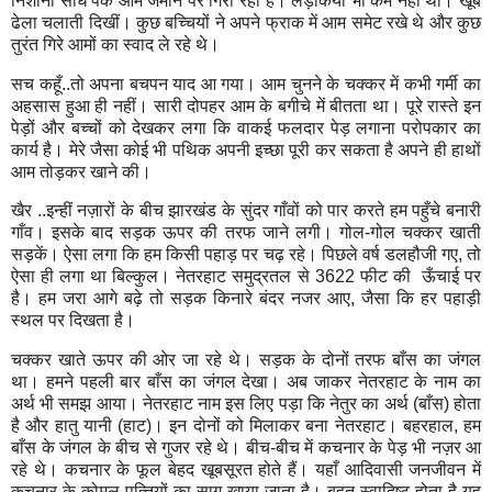
नि‍शाना साध पके आम जमीन पर गि‍रा रहा है। लड़कि‍याँ भी कम नहीं थी। खूब
ढेला चलाती दि‍खीं। कुछ बच्‍चि‍यों ने अपने फ्राक में आम समेट रखे थे और कुछ
तुरंत गि‍रे आमों का स्‍वाद ले रहे थे।
सच कहूँ..तो अपना बचपन याद आ गया। आम चुनने के चक्‍कर में कभी गर्मी का
अहसास हुआ ही नहीं। सारी दोपहर आम के बगीचे में बीतता था। पूरे रास्‍ते इन
पेड़ों और बच्‍चों को देखकर लगा कि‍ वाकई फलदार पेड़ लगाना परोपकार का
कार्य है। मेरे जैसा कोई भी पथि‍क अपनी इच्‍छा पूरी कर सकता है अपने ही हाथों
आम तोड़कर खाने की।
खैर ..इन्‍हीं नज़ारों के बीच झारखंड के सुंदर गाँवों को पार करते हम पहुँचे बनारी
गाँव। इसके बाद सड़क ऊपर की तरफ जाने लगी। गोल-गोल चक्‍कर खाती
सड़कें। ऐसा लगा कि‍ हम कि‍सी पहाड़ पर चढ़ रहे। पि‍छले वर्ष डलहौजी गए
,
तो
ऐसा ही लगा था बि‍ल्‍कुल। नेतरहाट समुद्रतल से 3622 फीट की
ऊँचाई पर
है। हम जरा आगे बढ़े तो सड़क कि‍नारे बंदर नजर आए
,
जैसा कि‍ हर पहाड़ी
स्‍थल पर दि‍खता है।
चक्‍कर खाते ऊपर की ओर जा रहे थे। सड़क के दोनों तरफ बाँस का जंगल
था। हमने पहली बार बाँस का जंगल देखा। अब जाकर नेतरहाट के नाम का
अर्थ भी समझ आया। नेतरहाट नाम इस लि‍ए पड़ा कि‍ नेतुर का अर्थ (बाँस) होता
है और हातु यानी‍ (हाट)। इन दोनों को मि‍लाकर बना नेतरहाट। बहरहाल
,
हम
बाँस के जंगल के बीच से गुजर रहे थे। बीच-बीच में कचनार के पेड़ भी नज़र आ
रहे थे। कचनार के फूल बेहद खूबसूरत होते हैं। यहाँ आदि‍वासी जनजीवन में
कचनार के कोमल पत्‍ति‍यों का साग खाया जाता है। बहुत स्‍वादि‍ष्‍ट होता है यह