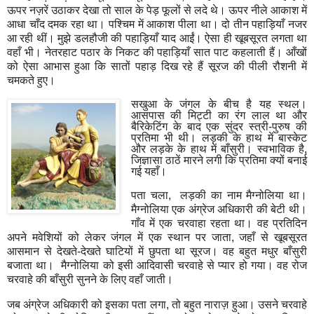
ऊपर नज़रें उठाकर देखा तो साल के पेड़ फूलों से लदे थे। ऊपर नीले आकाश में
आधा चाँद दमक रहा था। पश्‍चि‍म में आकाश पीला था। दो तीन पहाड़ि‍याँ नजर
आ रही थीं। मुझे डलहौजी की पहाड़ि‍याँ याद आईं। ऐसा ही खूबसूरत लगता था
वहाँ भी। नेतरहाट पठार के नि‍कट की पहाड़ि‍याँ सात पाट कहलाती हैं। आँखों
को ऐसा आभास हुआ कि‍ सातों पहाड़ दि‍ख रहे हैं सूरज की पीली रौशनी में
चमकते हुए।
सखुआ के जंगल के बीच है यह स्‍थल।
आसपास की मि‍ट्टी का रंग लाल था और
बैरि‍केटिंग के बाद एक सुंदर स्‍त्री-पुरुष की
प्रति‍मा भी थी। लड़की के हाथ में बास्‍केट
और लड़के के हाथ में बाँसुरी। स्‍वभावि‍क है
,
जि‍ज्ञासा ठाठें मारने लगी कि‍ प्रति‍मा क्‍यों बनाई
गई यहाँ।
पता चला
,
लड़की का नाम मैग्‍नोलि‍या था।
मैग्‍नोलि‍या एक अंग्रेज अधि‍कारी की बेटी थी।
गाँव में एक चरवाहा रहता था। वह प्रति‍दि‍न
अपने मवेशि‍यों को लेकर जंगल में एक स्‍थान पर जाता
,
जहाँ से खूबसूरत
आसमान से देखते-देखते घाटि‍यों में छुपता था सूरज। वह बहुत मधुर बाँसुरी
बजाता था।
मैग्‍नोलि‍या को इसी आदि‍वासी चरवाहे से प्‍यार हो गया। वह रोज
चरवाहे की बाँसुरी सुनने के लि‍ए वहाँ जाती।
जब अंग्रेज अधि‍कारी को इसका पता लगा
,
तो बहुत नाराज़ हुआ। उसने चरवाहे