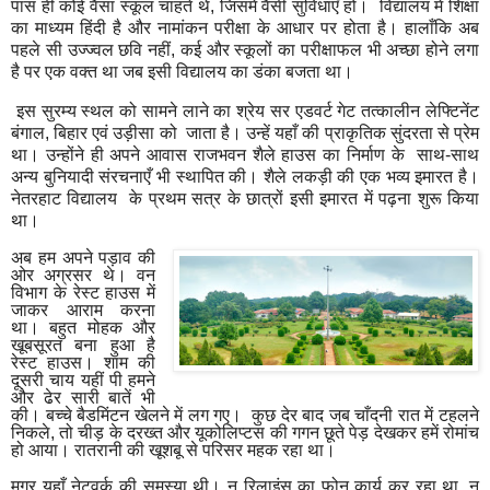
पास ही कोई वैसा स्‍कूल चाहते थे
,
जि‍समें वैसी सुवि‍धाएँ हों।
वि‍द्यालय में शि‍क्षा
का माध्‍यम हिंदी है और नामांकन परीक्षा के आधार पर होता है। हालाँकि‍ अब
पहले सी उज्ज्वल छवि‍ नहीं
,
कई और स्‍कूलों का परीक्षाफल भी अच्‍छा होने लगा
है पर एक वक्‍त था जब इसी वि‍द्यालय का डंका बजता था।
इस सुरम्‍य स्‍थल को सामने लाने का श्रेय सर एडवर्ट गेट तत्‍कालीन लेफ्टि‍नेंट
बंगाल
,
बि‍हार एवं उड़ीसा को
जाता है। उन्‍हें यहाँ की प्राकृति‍क सुंदरता से प्रेम
था। उन्‍होंने ही अपने आवास राजभवन शैले हाउस का नि‍र्माण के
साथ-साथ
अन्‍य बुनि‍यादी संरचनाएँ भी स्‍थापि‍त की। शैले लकड़ी की एक भव्‍य इमारत है।
नेतरहाट वि‍द्यालय
के प्रथम सत्र के छात्रों इसी इमारत में पढ़ना शुरू किया
था।
अब हम अपने पड़ाव की
ओर अग्रसर थे। वन
वि‍भाग के रेस्‍ट हाउस में
जाकर आराम करना
था। बहुत मोहक और
खूबसूरत बना हुआ है
रेस्‍ट हाउस। शाम की
दूसरी चाय यहीं पी हमने
और ढेर सारी बातें भी
की। बच्‍चे बैडमिंटन खेलने में लग गए।
कुछ देर बाद जब चाँदनी रात में टहलने
नि‍कले
,
तो चीड़ के दरख्‍त और यूकोलि‍प्‍टस की गगन छूते पेड़ देखकर हमें रोमांच
हो आया। रातरानी की खूशबू से परि‍सर महक रहा था।
मगर यहाँ नेटवर्क की समस्‍या थी। न रि‍लाइंस का फोन कार्य कर रहा था
,
न