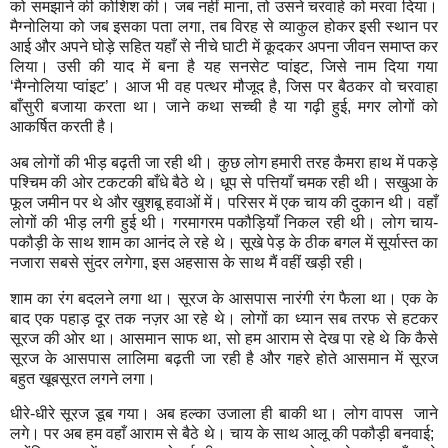
को समझाने की कोशि‍श की। जब नहीं माना
,
तो उसने चरवाहे को मरवा दि‍या।
मैग्‍नोलि‍या को जब इसका पता लगा
,
तब वि‍रह से व्‍याकुल होकर इसी स्‍थान पर
आई और अपने घोड़े सहि‍त यहाँ से नीचे घाटी में कूदकर अपना जीवन समाप्‍त कर
लि‍या। उसी की याद में बना है यह सनसेट प्‍वांइट
,
जि‍से नाम दि‍या गया
‘मैग्‍नोलि‍या प्‍वांइट’। आज भी वह पत्‍थर मौजूद है
,
जि‍स पर बैठकर वो चरवाहा
बाँसुरी बजाया करता था। जाने कथा सच्‍ची है या गढ़ी हुई
,
मगर लोगों को
आकर्षि‍त करती है।
अब लोगों की भीड़ बढ़ती जा रही थी। कुछ लोग हमारी तरह कैमरा हाथ में पकड़े
पश्‍चि‍म की ओर टकटकी बाँधे बैठे थे। धूप से पत्तियाँ चमक रही थी। सखुआ के
फूल जमीन पर थे और खुशबू हवाओं में। परि‍सर में एक चाय की दुकान थी। वहाँ
लोगों की भीड़ लगी हुई थी। गरमागरम पकौड़ियाँ नि‍कल रही थी। लोग चाय-
पकौड़ी के साथ शाम का आनंद ले रहे थे। सूखे पेड़ के ठीक बगल में सूर्यास्‍त का
नजारा सबसे सुंदर लगेगा
,
इस अहसास के साथ मैं वहीं खड़ी रही।
शाम का रंग बदलने लगा था। सूरज के आसपास नारंगी रंग फैला था। एक के
बाद एक पहाड़ दूर तक नज़र आ रहे थे। लोगों का ध्‍यान सब तरफ से हटकर
सूरज की ओर था। आसमान साफ था
,
सो हम आराम से देख पा रहे थे कि‍ कैसे
सूरज के आसपास लालि‍मा बढ़ती जा रही है और गहरे होते आसमान में सूरज
बहुत खूबसूरत लगने लगा।
धीरे-धीरे सूरज डूब गया। अब हल्‍का उजाला ही बाकी था। लोग वापस
जाने
लगे। पर अब हम वहाँ आराम से बैठे थे। चाय के साथ आलू की पकौड़ी बनवाई
;