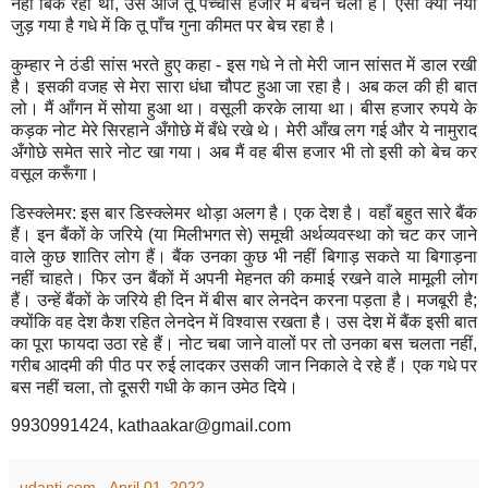
नहीं बिक रहा था
,
उसे आज तू पच्चीस हजार में बेचने चला है। ऐसा क्या नया
जुड़ गया है गधे में कि तू पाँच गुना कीमत पर बेच रहा है।
कुम्हार ने ठंडी सांस भरते हुए कहा - इस गधे ने तो मेरी जान सांसत में डाल रखी
है। इसकी वजह से मेरा सारा धंधा चौपट हुआ जा रहा है। अब कल की ही बात
लो। मैं आँगन में सोया हुआ था। वसूली करके लाया था। बीस हजार रुपये के
कड़क नोट मेरे सिरहाने अँगोछे में बँधे रखे थे। मेरी आँख लग गई और ये नामुराद
अँगोछे समेत सारे नोट खा गया। अब मैं वह बीस हजार भी तो इसी को बेच कर
वसूल करूँगा।
डिस्‍क्‍लेमर: इस बार डिस्‍क्‍लेमर थोड़ा अलग है। एक देश है। वहाँ बहुत सारे बैंक
हैं। इन बैंकों के जरिये (या मिलीभगत से) समूची अर्थव्यवस्था को चट कर जाने
वाले कुछ शातिर लोग हैं। बैंक उनका कुछ भी नहीं बिगाड़ सकते या बिगाड़ना
नहीं चाहते। फिर उन बैंकों में अपनी मेहनत की कमाई रखने वाले मामूली लोग
हैं। उन्हें बैंकों के जरिये ही दिन में बीस बार लेनदेन करना पड़ता है। मजबूरी है
;
क्योंकि वह देश कैश रहित लेनदेन में विश्वास रखता है। उस देश में बैंक इसी बात
का पूरा फायदा उठा रहे हैं। नोट चबा जाने वालों पर तो उनका बस चलता नहीं
,
गरीब आदमी की पीठ पर रुई लादकर उसकी जान निकाले दे रहे हैं। एक गधे पर
बस नहीं चला
,
तो दूसरी गधी के कान उमेठ दिये।
9930991424
, kathaakar@gmail.com
udanti.com
-
April 01, 2022