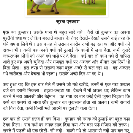
- सूरज प्रकाश
एक
था कुम्हार। उसके पास थे बहुत सारे गधे। वैसे तो कुम्हार का अपना
पुश्तैनी धंधा था
;
लेकिन बदलते बाज़ार के तेवर देखते- देखते उसने कई तरह के
धंधे अपना लिये थे। इस वजह से उसका कारोबार भी बढ़ रहा था और गधों की
संख्या भी। कभी वह अपने गधों को ढुलाई के कामों में लगा देता
,
कभी दूसरे
जरूरतमंद लोगों को अपने गधे भाड़े पर दे देता। कई बार तो काम धंधे से वापिस
आते हुए वह अपने चुनिंदा और मजबूत गधों पर अशक्त और बीमार सवारियाँ भी
बिठा लेता। इस तरह से उसका काम बहुत अच्छे से चल रहा था। वह अक्सर
गधे खरीदता और बेचता भी रहता। उसके अच्छे दिन आ गए थे।
अब हुआ यह कि इस बार मेले में उसने जो गधे खरीदे
,
उनमें से एक गधा अव्वल
दर्जे का हरामी निकला। हट्टा-कट्टा था
,
देखने में भी अच्छा था
;
लेकिन काम
करने में महा आलसी और बेईमान। वह गधा हर बार कोई ऐसी जुगत भिड़ाता कि
अर्थ का अनर्थ हो जाता और कुम्हार का नुकसान होता सो अलग। कभी सवारी
को गिरा देता
,
कभी किसी भले आदमी पर दुलत्ती चला देता।
एक बार तो उसने ग़ज़ब ही कर दिया। कुम्हार को नमक की ढुलाई का बहुत बड़ा
ठेका मिला। सब गधों पर नमक लाद दिया गया और चल पड़े मंजिल की तरफ।
रास्ते में पड़ती थी एक छोटी- सी नदी। बाकी गधे तो आराम से नदी पार कर गए
;