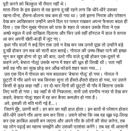
पूरी करने को बिल्कुल भी तैयार नहीं थे।
माता-पिता के इस इंकार से वह इतना दु:खी रहने लगा कि धीरे-धीरे उसका
खाना-पीना
,
हँसना-बोलना सब कम हो गया था। उसे इतना निराश और परेशान
देख कर आखिरकार उन्होंने अपने दिल पर पत्थर रखकर अपना फैसला बदल ही
दिया। एक दिन सुबह गोपाल को पास के शहर ले जाकर उसके पिता ने एक
अच्छे स्कूल में उसे दाखिला दिलाया और फिर उसे वहीं हॉस्टल में डाल वे वापस
आ कर अपनी खेती-बाड़ी में जुट गए।
इधर गाँव वालों ने कई दिन तक उसे न देख कर जब उनसे पूछा तो उन्होंने बड़े
दु:खी होकर उन सब को सारी बात बताई। गोपाल की उच्च-शिक्षा पाने की इच्छा
सुन कर खुश होना तो दूर की बात
,
उल्टे गाँव वाले दु:खी होकर एक-दूसरे से
कहने लगे
,
बेचारा गोलू! उसके भाग्य में शहर की धूल ही लिखी थी। पता नहीं
क्यों वह गाँव का सुख छोड़ कर आँख फोडऩे शहर चला गया...।
उस एक दिन में गोपाल का नाम बदलकर
‘
बेचारा गोलू
’
हो गया। गोपाल ने
छुट्टी में गाँव आने पर सब किस्सा सुना तो हँसते-हँसते दोहरा हो गया
,
पर उसने
किसी से कुछ कहा नहीं। पर दो-चार दिनों की छुट्टी भी गाँव में बिताना उसके
लिए भारी हो गया। वह जहाँ से भी निकलता
,
सभी उसे दयनीय नजऱ से देख कर
कहते
,
बेचारा गोलू! शहर में रह कर कैसा कमज़ोर हो गया है।
अरे
,
इसकी तो मति मारी गई है...।
जितने मुँह
,
उतनी बातें। हर बार का यही हाल होता। इन बातों से परेशान होकर
धीरे-धीरे उसने गाँव आना कम कर दिया। उसने सोचा कि जब वह खूब पढ़-लिख
कर एक
क़ा
बिल
आदमी बन जाएगा और अपने गाँव के लोगों की सेवा करेगा
,
तब
यह लोग पढ़ाई का महत्त्व समझेंगे और उसकी प्रशंसा करेंगे। तब वह भी आसानी