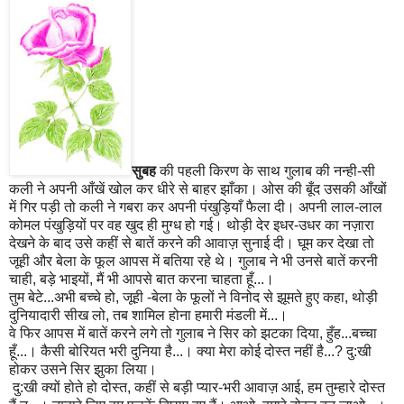
सुबह
की पहली किरण के साथ गुलाब की नन्ही-सी
कली ने अपनी आँखें खोल कर धीरे से बाहर झाँका। ओस की
बूँ
द
उसकी आँखों
में गिर पड़ी तो कली ने गबरा कर अपनी पंखु
ड़ियाँ
फैला दी। अपनी लाल-लाल
कोमल पंखु
ड़ियों
पर वह खुद ही मुग्ध हो गई। थोड़ी देर इधर-उधर का न
ज़ा
रा
देखने के बाद उसे कहीं से बातें करने की आवाज़ सुनाई दी। घूम कर देखा तो
जूही और बेला के फूल आपस में बतिया रहे थे। गुलाब ने भी उनसे बातें करनी
चाही
,
बड़े भाइयों
,
मैं भी आपसे बात करना चाहता हूँ...।
तुम बेटे...अभी बच्चे हो
,
जूही -बेला के फूलों ने विनोद से झूमते हुए कहा
,
थोड़ी
दुनियादारी सीख लो, तब शामिल होना हमारी मंडली में...।
वे फिर आपस में बातें करने लगे तो गुलाब ने सिर को झटका दिया
,
हुँ
ह
.
..बच्चा
हूँ...। कैसी बोरियत भरी दुनिया है...। क्या मेरा कोई दोस्त नहीं है...
?
दु:खी
होकर उसने सिर झुका लिया।
दु:खी क्यों होते हो दोस्त
,
कहीं से बड़ी प्यार-भरी आवाज़ आई
,
हम तुम्हारे दोस्त