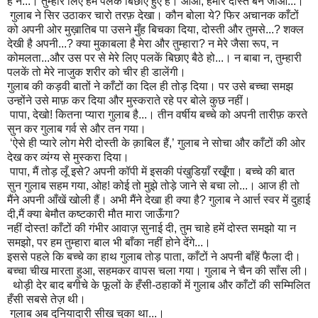
हैं न...। तुम्हारे लिए हम पलकें बिछाए हुए हैं। आओ
,
हमारे दोस्त बन जाओ...।
गुलाब ने सिर उठाकर चारो तरफ़ देखा। कौन बोला ये
?
फिर अचानक काँटों
को अपनी ओर मुख़ातिब पा उसने मुँह बिचका दिया
,
दोस्ती और तुमसे...
?
शक्ल
देखी है अपनी...
?
क्या मुकाबला है मेरा और तुम्हारा
?
न मेरे जैसा रूप
,
न
कोमलता...और उस पर से मेरे लिए पलकें बिछाए बैठे हो...। न बाबा न
,
तुम्हारी
पलकें तो मेरे नाजुक शरीर को चीर ही डालेंगी।
गुलाब की कड़वी बातों ने काँटों का दिल ही तोड़ दिया। पर उसे बच्चा समझ
उन्होंने उसे माफ़ कर दिया और मुस्कराते रहे पर बोले कुछ नहीं।
पापा
,
देखो! कितना प्यारा गुलाब है...। तीन वर्षीय बच्चे को अपनी तारीफ़ करते
सुन कर गुलाब गर्व से और तन गया।
‘
ऐसे ही प्यारे लोग मेरी दोस्ती के
क़ा
बि
ल हैं
,’
गुलाब ने सोचा और काँटों की ओर
देख कर व्यंग्य से मुस्करा दिया।
पापा
,
मैं तोड़ लूँ इसे
?
अपनी कॉपी में इसकी पंखुडिय़ाँ रखूँगा। बच्चे की बात
सुन गुलाब सहम गया
,
ओह! कोई तो मुझे तोड़े जाने से बचा लो...। आज ही तो
मैं
ने
अपनी आँखें खोली हैं। अभी मैंने देखा ही क्या है
?
गुलाब ने आ
र्त्त
स्वर में दुहाई
दी
,
मैं क्या बेमौत कष्टकारी मौत मारा जाऊँगा
?
नहीं दोस्त! काँटों की गंभीर आवाज़ सुनाई दी
,
तुम चाहे हमें दोस्त समझो या न
समझो
,
पर हम तुम्हारा बाल भी
बाँ
का
नहीं होने देंगे...।
इससे पहले कि बच्चे का हाथ गुलाब तोड़ पाता
,
काँटों ने अपनी बाँहें फैला दी।
बच्चा चीख मारता हुआ
,
सहमकर
वापस चला गया। गुलाब ने चैन की साँस ली।
थोड़ी देर बाद बगीचे के फूलों के हँसी-ठहाकों में गुलाब और काँटों की सम्मिलित
हँसी सबसे तेज़ थी।
गुलाब अब दुनियादारी सीख चुका था...।