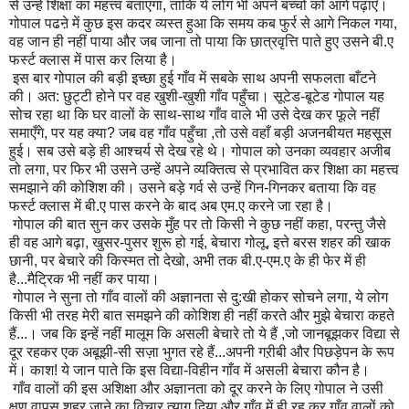
से उन्हें शिक्षा का महत्त्व बताएगा
,
ताकि ये लोग भी अपने बच्चों को आगे पढ़ाएँ।
गोपाल पढऩे में कुछ इस कदर व्यस्त हुआ कि समय कब फुर्र से आगे निकल गया
,
वह जान ही नहीं पाया और जब जाना तो पाया कि छात्रवृत्ति पाते हुए उसने बी.ए
फ
र्स्ट
क्लास में पास कर लिया है।
इस बार गोपाल की बड़ी इच्छा हुई गाँव में सबके साथ अपनी सफलता बाँटने
की। अत: छुट्टी होने पर वह खुशी-खुशी गाँव पहुँचा। सूटेड-बूटेड गोपाल यह
सोच रहा था कि घर वालों के साथ-साथ गाँव वाले भी उसे देख कर फूले नहीं
समाएँगे
,
पर यह क्या
?
जब वह गाँव पहुँचा ,तो उसे वहाँ बड़ी अजनबीयत महसूस
हुई। सब उसे बड़े ही आश्चर्य से देख रहे थे। गोपाल को उनका व्यवहार अजीब
तो लगा
,
पर फिर भी उसने उन्हें अपने व्यक्तित्व से प्रभावित कर शिक्षा का महत्त्व
समझाने की कोशिश की। उसने बड़े गर्व से उन्हें गिन-गिनकर बताया कि वह
फ
र्स्ट
क्लास में बी.ए पास करने के बाद अब एम.ए करने जा रहा है।
गोपाल की बात सुन कर उसके मुँह पर तो किसी ने कुछ नहीं कहा
,
परन्तु जैसे
ही वह आगे बढ़ा
,
खुसर-पुसर शुरू हो गई
,
बेचारा गोलू
,
इत्ते बरस शहर की खाक
छानी
,
पर बेचारे की किस्मत तो देखो
,
अभी तक बी.ए-एम.ए के ही फेर में ही
है...मैट्रिक भी नहीं कर पाया।
गोपाल ने सुना तो गाँव वालों की अज्ञानता से दु:खी होकर सोचने लगा
,
ये लोग
किसी भी तरह मेरी बात समझने की कोशिश ही नहीं करते और मुझे बेचारा कहते
हैं...। जब कि इन्हें नहीं मालूम कि असली बेचारे तो ये हैं ,जो जानबूझकर विद्या से
दूर रहकर एक अबूझी-सी सज़ा भुगत रहे हैं...अपनी गऱीबी और पिछड़ेपन के रूप
में। काश! ये जान पाते कि इस विद्या-विहीन गाँव में असली बेचारा कौन है।
गाँव वालों की इस अशिक्षा और अज्ञानता को दूर करने के लिए गोपाल ने उसी
क्षण वापस शहर जाने का विचार त्याग दिया और गाँव में ही रह कर गाँव वालों को