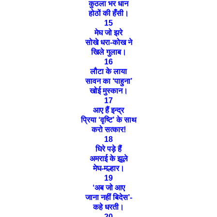
कुठला भर धान
होठों की हँसी।
15
मेघ जो झरे
सोखे धरा-कोख ने
खिले गुलाब।
16
लौटा के लाया
सावन का
‘
पाहुना
’
खोई मुस्कान।
17
आए हैं इन्द्र
प्रिया
‘
वृष्टि
’
के साथ
करो सत्कार!
18
घिरे पड़े हैं
अमराई के झूले
मेघ-मल्हार।
19
‘
अब जो आए
जाना नहीं बिदेस
’-
कहे धरती।
20