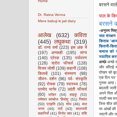
Home
बरसने वाली
Dr. Ratna Verma
पाल के कि
Mere babuji ki jail dairy
बरसने व
-अनुपम मिश्
आलेख
(632)
कविता
जल संरक्षण 
(445)
लघुकथा
(319)
किताब 'आज 
कितनी-कितन
डॉ. रत्ना वर्मा
(223)
इस अंक में
समाज को रा
(197)
अनकही
(195)
व्यंग्य
ज्ञापित करत
(140)
प्रेरक
(135)
पर्यावरण
अच्छे
-अच्छे 
(128)
स्रोत फीचर्स
(128)
और कौंराई 
विजय जोशी
(109)
कहानी
(108)
दोपहर को कू
किताबें
(101)
संस्मरण
(98)
एक दिन घर स
जीवन- दर्शन
(96)
पर्व- संस्कृति
गुस्सा आया
(92)
रोचक
(79)
स्वास्थ्य
(78)
बदलती जाती 
प्रमोद भार्गव
(72)
उदंती फीचर्स
अपने पिता औ
(60)
धरोहर
(54)
हाइकु
(53)
जल्दी सब घर ल
रामेश्वर काम्बोज ‘हिमांशु’
(51)
निशांत
जिस चीज को छ
(50)
प्रकृति
(50)
शोध
(46)
बाल
जगत
(44)
यादें
(43)
कालजयी
पर आंखों की
कहानियाँ
(41)
विनोद साव
(41)
शशि
जाएगी और तब