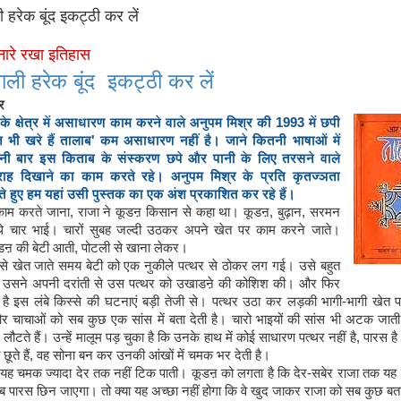
 हरेक बूंद इकट्ठी कर लें
नारे रखा इतिहास
ाली हरेक बूंद इकट्ठी कर लें
र
के क्षेत्र में असाधारण काम करने वाले अनुपम मिश्र की 1993 में छपी
भी खरे हैं तालाब' कम असाधारण नहीं है। जाने कितनी भाषाओं में
ी बार इस किताब के संस्करण छपे और पानी के लिए तरसने वाले
ह दिखाने का काम करते रहे। अनुपम मिश्र के प्रति कृतज्ञता
े हुए हम यहां उसी पुस्तक का एक अंश प्रकाशित कर रहे हैं।
काम करते जाना, राजा ने कूडऩ किसान से कहा था। कूडऩ, बुढ़ान, सरमन
थे चार भाई। चारों सुबह जल्दी उठकर अपने खेत पर काम करने जाते।
डऩ की बेटी आती, पोटली से खाना लेकर।
े खेत जाते समय बेटी को एक नुकीले पत्थर से ठोकर लग गई। उसे बहुत
। उसने अपनी दरांती से उस पत्थर को उखाडऩे की कोशिश की। और फिर
है इस लंबे किस्से की घटनाएं बड़ी तेजी से। पत्थर उठा कर लड़की भागी-भागी खेत 
र चाचाओं को सब कुछ एक सांस में बता देती है। चारो भाइयों की सांस भी अटक जाती
ौटते हैं। उन्हें मालूम पड़ चुका है कि उनके हाथ में कोई साधारण पत्थर नहीं है, पारस है
ूते हैं, वह सोना बन कर उनकी आंखों में चमक भर देती है।
 यह चमक ज्यादा देर तक नहीं टिक पाती। कूडऩ को लगता है कि देर-सबेर राजा तक यह ब
 पारस छिन जाएगा। तो क्या यह अच्छा नहीं होगा कि वे खुद जाकर राजा को सब कुछ बता