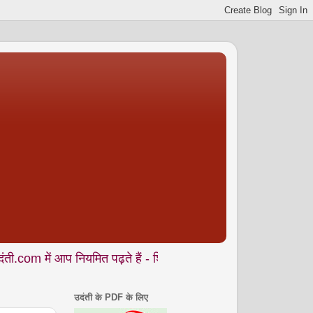
प नियमित पढ़ते हैं - शिक्षा • समाज • कला- संस्कृति • पर्यावरण आदि से 
उदंती के PDF के लिए