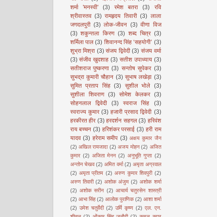
शर्मा 'मनस्वी'
(3)
रमेश बतरा
(3)
रवि
श्रीवास्तव
(3)
रामहृदय तिवारी
(3)
लाला
जगदलपुरी
(3)
लोक-जीवन
(3)
वीणा विज
(3)
शकुन्तला किरण
(3)
शब्द चित्र
(3)
शर्मिला पाल
(3)
शिवानन्द सिंह ‘सहयोगी’
(3)
शुभ्रा मिश्रा
(3)
संजय द्विवेदी
(3)
संजय वर्मा
(3)
संजीव खुदशाह
(3)
सतीश उपाध्याय
(3)
सतीशराज पुष्करणा
(3)
सन्तोष सुपेकर
(3)
सुभद्रा कुमारी चौहान
(3)
सुभाष लखेड़ा
(3)
सुमित प्रताप सिंह
(3)
सुशील भोले
(3)
सुशीला शिवराण
(3)
सोमेश केलकर
(3)
सोहनलाल द्विवेदी
(3)
स्वराज सिंह
(3)
स्वराज्य कुमार
(3)
हजारी प्रसाद द्विवेदी
(3)
हरकीरत हीर
(3)
हरदर्शन सहगल
(3)
हरिवंश
राय बच्चन
(3)
हरिशंकर परसाई
(3)
हरी राम
यादव
(3)
हरेराम समीप
(3)
अक्षय कुमार जैन
(2)
अखिल रायजादा
(2)
अजय मोहन
(2)
अजित
कुमार
(2)
अजिता मेनन
(2)
अनुभूति गुप्ता
(2)
अन्तोन चेखव
(2)
अमित वर्मा
(2)
अमृता अग्रवाल
(2)
अमृता प्रीतम
(2)
अरुण कुमार शिवपुरी
(2)
अरुण तिवारी
(2)
अशोक अंजुम
(2)
अशोक शर्मा
(2)
अशोक सरीन
(2)
आचार्य चतुरसेन शास्त्री
(2)
आभा सिंह
(2)
आलोक पुराणिक
(2)
आशा शर्मा
(2)
उमेश चतुर्वेदी
(2)
उर्मि कृष्ण
(2)
एल. एन.
शीतल
(2)
ओंकार सिंह जनौटी
(2)
कमल कपूर