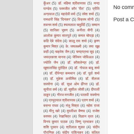
कुँअर
(5)
डॉ. महिमा श्रीवास्तव
(5)
नन्दा
No comm
पाण्डेय
(5)
परमजीत कौर 'रीत’
(5)
प्रीति
अग्रवाल
(5)
महादेवी वर्मा
(5)
रमेश शर्मा
(5)
Post a 
रामधारी सिंह 'दिनकर'
(5)
विक्रम सोनी
(5)
शबनम शर्मा
(5)
श्यामलाल चतुर्वेदी
(5)
सम्मान
(5)
सारिका भूषण
(5)
अनीता सैनी
(4)
आलोक कुमार सातपुते
(4)
कमल चोपड़ा
(4)
कहि देबे संदेस
(4)
कालू राम शर्मा
(4)
कृष्ण
कुमार मिश्र
(4)
के. जयलक्ष्मी
(4)
क्या खूब
कही
(4)
चक्रेश जैन
(4)
चन्द्रप्रभा सूद
(4)
जयप्रकाश मानस
(4)
जैस्मिन जोविअल
(4)
ज्योति जैन
(4)
डॉ. कौशलेन्द्र
(4)
डॉ.
खुशालसिंह पुरोहित
(4)
डॉ. गोपाल बाबू शर्मा
(4)
डॉ. दीपेन्द्र कमथान
(4)
डॉ. पूर्वा शर्मा
(4)
डॉ. मुकेश असीमित
(4)
डॉ. शैलजा
सक्सेना
(4)
डॉ. सुधा ओम ढींगरा
(4)
डॉ.
सुनीता वर्मा
(4)
डॉ. सुशील जोशी
(4)
दीपाली
ठाकुर
(4)
नीरज मनजीत
(4)
पल्लवी सक्सेना
(4)
प्रभुदयाल श्रीवास्तव
(4)
प्राण शर्मा
(4)
बसन्त राघव
(4)
मंजु मिश्रा
(4)
महेश राजा
(4)
मीनू खरे
(4)
मुरलीधर वैष्णव
(4)
राजेश
कश्यप
(4)
रेखाचित्र
(4)
विज्ञान व्रत
(4)
विनय कुमार पाठक
(4)
विष्णु प्रभाकर
(4)
शशि पुरवार
(4)
श्रीलाल शुक्ल
(4)
संदीप
पौराणिक
(4)
संदीप राशिनकर
(4)
सलिल