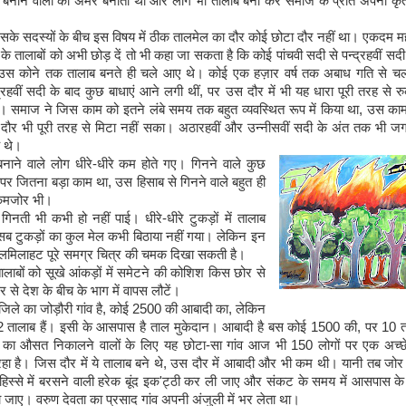
बनाने वालों को अमर बनाता था और लोग भी तालाब बना कर समाज के प्रति अपनी कृतज्
े सदस्यों के बीच इस विषय में ठीक तालमेल का दौर कोई छोटा दौर नहीं था। एकदम 
े तालाबों को अभी छोड़ दें तो भी कहा जा सकता है कि कोई पांचवी सदी से पन्द्रहवीं सद
 उस कोने तक तालाब बनते ही चले आए थे। कोई एक हज़ार वर्ष तक अबाध गति से च
न्द्रहवीं सदी के बाद कुछ बाधाएं आने लगी थीं, पर उस दौर में भी यह धारा पूरी तरह से र
ई। समाज ने जिस काम को इतने लंबे समय तक बहुत व्यवस्थित रूप में किया था, उस क
दौर भी पूरी तरह से मिटा नहीं सका। अठारहवीं और उन्नीसवीं सदी के अंत तक भी 
े थे।
नाने वाले लोग धीरे-धीरे कम होते गए। गिनने वाले कुछ
र जितना बड़ा काम था, उस हिसाब से गिनने वाले बहुत ही
कमजोर भी।
नती भी कभी हो नहीं पाई। धीरे-धीरे टुकड़ों में तालाब
सब टुकड़ों का कुल मेल कभी बिठाया नहीं गया। लेकिन इन
झिलमिलाहट पूरे समग्र चित्र की चमक दिखा सकती है।
लाबों को सूखे आंकड़ों में समेटने की कोशिश किस छोर से
र से देश के बीच के भाग में वापस लौटें।
ि़ले का जोड़ौरी गांव है, कोई 2500 की आबादी का, लेकिन
12 तालाब हैं। इसी के आसपास है ताल मुकेदान। आबादी है बस कोई 1500 की, पर 10 ताल
़ का औसत निकालने वालों के लिए यह छोटा-सा गांव आज भी 150 लोगों पर एक अच्छ
रहा है। जिस दौर में ये तालाब बने थे, उस दौर में आबादी और भी कम थी। यानी तब जो
िस्से में बरसने वाली हरेक बूंद इक'ट्ठी कर ली जाए और संकट के समय में आसपास के क्षेत
ा जाए। वरुण देवता का प्रसाद गांव अपनी अंजुली में भर लेता था।