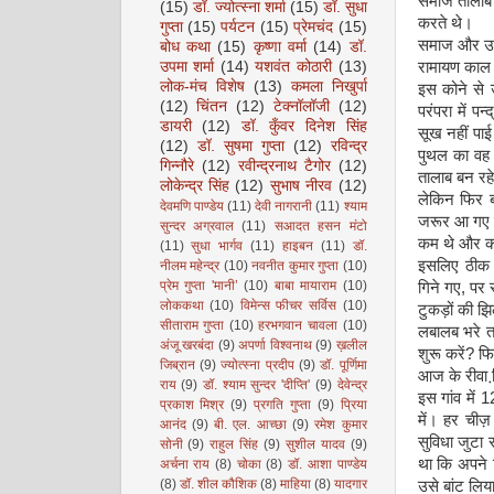
समाज तालाब 
(15)
डॉ. ज्योत्स्ना शर्मा
(15)
डॉ. सुधा
करते थे।
गुप्ता
(15)
पर्यटन
(15)
प्रेमचंद
(15)
समाज और उसक
बोध कथा
(15)
कृष्णा वर्मा
(14)
डॉ.
उपमा शर्मा
(14)
यशवंत कोठारी
(13)
रामायण काल क
लोक-मंच विशेष
(13)
कमला निखुर्पा
इस कोने से
(12)
चिंतन
(12)
टेक्नॉलॉजी
(12)
परंपरा में प
डायरी
(12)
डॉ. कुँवर दिनेश सिंह
सूख नहीं पा
(12)
डॉ. सुषमा गुप्ता
(12)
रविन्द्र
पुथल का वह 
गिन्नौरे
(12)
रवीन्द्रनाथ टैगोर
(12)
तालाब बन रह
लोकेन्द्र सिंह
(12)
सुभाष नीरव
(12)
लेकिन फिर ब
देवमणि पाण्डेय
(11)
देवी नागरानी
(11)
श्याम
जरूर आ गए प
सुन्दर अग्रवाल
(11)
सआदत हसन मंटो
कम थे और 
(11)
सुधा भार्गव
(11)
हाइबन
(11)
डॉ.
इसलिए ठीक गि
नीलम महेन्द्र
(10)
नवनीत कुमार गुप्ता
(10)
प्रेम गुप्ता 'मानी’
(10)
बाबा मायाराम
(10)
गिने गए, पर 
लोककथा
(10)
विमेन्स फीचर सर्विस
(10)
टुकड़ों की 
सीताराम गुप्ता
(10)
हरभगवान चावला
(10)
लबालब भरे ता
अंजू खरबंदा
(9)
अपर्णा विश्वनाथ
(9)
ख़लील
शुरू करें? फि
जिब्रान
(9)
ज्योत्स्ना प्रदीप
(9)
डॉ. पूर्णिमा
आज के रीवा ज
राय
(9)
डॉ. श्याम सुन्दर 'दीप्ति'
(9)
देवेन्द्र
इस गांव में 
प्रकाश मिश्र
(9)
प्रगति गुप्ता
(9)
प्रिया
में। हर चीज
आनंद
(9)
बी. एल. आच्छा
(9)
रमेश कुमार
सुविधा जुटा 
सोनी
(9)
राहुल सिंह
(9)
सुशील यादव
(9)
था कि अपने ह
अर्चना राय
(8)
चोका
(8)
डॉ. आशा पाण्डेय
(8)
डॉ. शील कौशिक
(8)
माहिया
(8)
यादगार
उसे बांट लिय