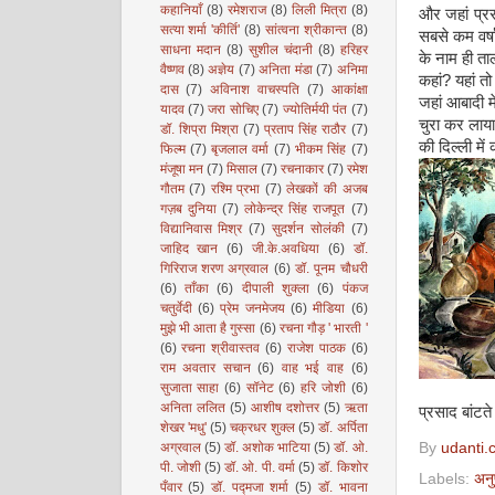
कहानियाँ
(8)
रमेशराज
(8)
लिली मित्रा
(8)
और जहां प्र
सत्या शर्मा 'कीर्ति'
(8)
सांत्वना श्रीकान्त
(8)
सबसे कम वर्षा
साधना मदान
(8)
सुशील चंदानी
(8)
हरिहर
के नाम ही ता
वैष्णव
(8)
अज्ञेय
(7)
अनिता मंडा
(7)
अनिमा
कहां? यहां त
दास
(7)
अविनाश वाचस्पति
(7)
आकांक्षा
जहां आबादी म
यादव
(7)
जरा सोचिए
(7)
ज्योतिर्मयी पंत
(7)
चुरा कर लाया
डॉ. शिप्रा मिश्रा
(7)
प्रताप सिंह राठौर
(7)
की दिल्ली में
फिल्म
(7)
बृजलाल वर्मा
(7)
भीकम सिंह
(7)
मंजूषा मन
(7)
मिसाल
(7)
रचनाकार
(7)
रमेश
गौतम
(7)
रश्मि प्रभा
(7)
लेखकों की अजब
गज़ब दुनिया
(7)
लोकेन्द्र सिंह राजपूत
(7)
विद्यानिवास मिश्र
(7)
सुदर्शन सोलंकी
(7)
जाहिद खान
(6)
जी.के.अवधिया
(6)
डॉ.
गिरिराज शरण अग्रवाल
(6)
डॉ. पूनम चौधरी
(6)
ताँका
(6)
दीपाली शुक्ला
(6)
पंकज
चतुर्वेदी
(6)
प्रेम जनमेजय
(6)
मीडिया
(6)
मुझे भी आता है गुस्सा
(6)
रचना गौड़ ' भारती '
(6)
रचना श्रीवास्तव
(6)
राजेश पाठक
(6)
राम अवतार सचान
(6)
वाह भई वाह
(6)
सुजाता साहा
(6)
सॉनेट
(6)
हरि जोशी
(6)
अनिता ललित
(5)
आशीष दशोत्तर
(5)
ऋता
प्रसाद बांटत
शेखर 'मधु'
(5)
चक्रधर शुक्ल
(5)
डॉ. अर्पिता
By
udanti.
अग्रवाल
(5)
डॉ. अशोक भाटिया
(5)
डॉ. ओ.
पी. जोशी
(5)
डॉ. ओ. पी. वर्मा
(5)
डॉ. किशोर
Labels:
अनु
पँवार
(5)
डॉ. पद्मजा शर्मा
(5)
डॉ. भावना