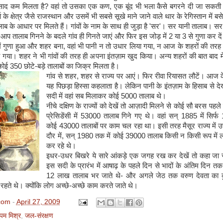
साद कम मिलता है? वहां तो उसका एक कण, एक बूंद भी भला कैसे बगरने दी जा सकती थ
 के क्षेत्र जैसे राजस्थान और उसमें भी सबसे सूखे माने जाने वाले थार के रेगिस्तान में बसे ह
लाब के आधार पर मिलते हैं। गांवों के नाम के साथ ही जुड़ा है 'सर'। सर यानी तालाब। सर 
ो आप तालाब गिनने के बदले गांव ही गिनते जाएं और फिर इस जोड़ में 2 या 3 से गुणा कर दे
ें गुणा हुआ और शहर बना, वहां भी पानी न तो उधार लिया गया, न आज के शहरों की तरह
 गया। शहर ने भी गांवों की तरह ही अपना इंतज़ाम खुद किया। अन्य शहरों की बात बाद 
 कोई 350 छोटे-बड़े तालाबों का जिक्र मिलता है।
गांव से शहर, शहर से राज्य पर आएं। फिर रीवा रियासत लौटें। आज क
यह पिछड़ा हिस्सा कहलाता है। लेकिन पानी के इंतज़ाम के हिसाब से देख
सदी में वहां सब मिलाकर कोई 5000 तालाब थे।
नीचे दक्षिण के राज्यों को देखें तो आज़ादी मिलने से कोई सौ बरस पहल
प्रेसिडेंसी में 53000 तालाब गिने गए थे। वहां सन् 1885 में सिर्फ 1
कोई 43000 तालाबों पर काम चल रहा था। इसी तरह मैसूर राज्य में उपेक
दौर में, सन् 1980 तक में कोई 39000 तालाब किसी न किसी रूप में लो
कर रहे थे।
इधर-उधर बिखरे ये सारे आंकड़े एक जगह रख कर देखें तो कहा जा 
इस सदी के प्रारंभ में आषाढ़ के पहले दिन से भादों के अंतिम दिन त
12 लाख तालाब भर जाते थे- और अगले जेठ तक वरुण देवता का
े रहते थे। क्योंकि लोग अच्छे-अच्छे काम करते जाते थे।
com
-
April 27, 2009
पम मिश्र
,
जल-संरक्षण