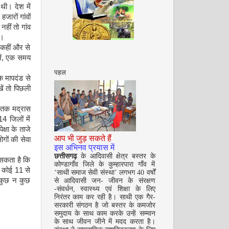
ी। देश में
जारों गांवों
नहीं तो गांव
ं।
अगस्त 2008
 कहीं और से
में, एक समय
पहल
े मापदंड से
ें तो पिछली
े तक मद्रास
4 जिलों में
्षा के ताजे
आप भी जुड़ सकते हैं
गों की सेवा
सितम्बर 2008
इस अभिनव प्रयास में
छत्तीसगढ़
के आदिवासी क्षेत्र बस्तर के
सकता है कि
कोण्डागाँव जिले के कुम्हारपारा गाँव में
क कोई 11 से
‘साथी समाज सेवी संस्था’ लगभग 40 वर्षों
 कुछ न कुछ
से आदिवासी जन- जीवन के संरक्षण
-संवर्धन, स्वास्थ्य एवं शिक्षा के लिए
निरंतर काम कर रही है। साथी एक गैर-
सरकारी संगठन है जो बस्तर के कमजोर
समुदाय के साथ काम करके उन्हें सम्मान
के साथ जीवन जीने में मदद करता है।