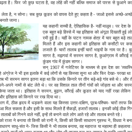
बढ़ता है। फिर जो कुछ घटता है, वह लोहे की नहीं बल्कि समाज को पारस से छुआने क
 लेता है, न सोना। सब कुछ कूडऩ को वापस देते हुए कहता है - जाओ इससे अच्छे-अच्
 बनाते जाना।
यह कहानी सच्ची है, ऐतिहासिक है- नहीं मालूम। पर देश के म
एक बहुत बड़े हिस्से में यह इतिहास को अंगूठा दिखाती हुई लोग
रमी हुई है। यहीं के पाटन नामक क्षेत्र में चार बहुत बड़े
मिलते हैं और इस कहानी को इतिहास की कसौटी पर कसन
लजाते हैं- चारों तालाब इन्हीं चारों भाइयों के नाम पर है। बुढ़
सागर है, मझगवां में सरमन सागर है, कुआंग्राम में कौंराई 
कुंडम गांव में कुंडम सागर।
सन् 1907 में गजेटियर के माध्यम से इस देश का 'व्यवस्
े अंग्रेज ने भी इस इलाके में कई लोगों से यह किस्सा सुना था और फिर देखा- परखा था 
तब भी सरमन सागर इतना बड़ा था कि उसके किनारे पर तीन बड़े-बड़े गांव बसे थे। और ती
ने-अपने नामों से बांट लेते थे। पर वह विशाल ताल तीनों गांवों को जोड़ता था और स
िया जाता था। इतिहास ने सरमन, बुढ़ान, कौंराई और कूडऩ को याद नहीं रखा लेकिन इ
और इतिहास को किनारे पर रख दिया था।
भाग में, ठीक हृदय में धड़कने वाला यह किस्सा उत्तर-दक्षिण, पूरब-पश्चिम- चारों तरफ 
 हुआ मिल सकता है और इसी के साथ मिलते हैं सैकड़ों, हजारों तालाब। इनकी कोई ठीक गिन
लाबों को गिनने वाले नहीं, इन्हें तो बनाने वाले लोग आते रहे और तालाब बनते रहे।
ो राजा ने बनाया तो किसी को रानी ने, किसी को किसी साधारण गृहस्थ ने, विधवा ने बन
धारण साधु-संत ने- जिस किसी ने भी तालाब बनाया, वह महाराज या महात्मा ही कहलाया