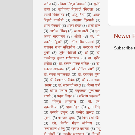
सरोज
(4)
सविता मिश्रा ‘अक्षजा’
(4)
सुरभि
डागर
(4)
सूर्यकान्त त्रिपाठी ‘निराला’
(4)
स्वामी विवेकानंद
(4)
अंजू निगम
(3)
अटल
बिहारी वाजपेयी
(3)
अनुपमा त्रिपाठी
(3)
अमर गोस्वामी
(3)
अरुण शेखर
(3)
अली खान
(3)
अशोक सिंघई
(3)
आशा भाटी
(3)
एस.
Newer P
अनंत नारायणन
(3)
ओशो
(3)
के. पी.
सक्सेना 'दूसरे'
(3)
गंभीर सिंह पालनी
(3)
गजानन माधव मुक्तिबोध
(3)
चन्द्रधर शर्मा
Subscribe 
गुलेरी
(3)
जुबैर सिद्दिकी
(3)
डॉ
(3)
डॉ.
कमलेन्द्र कुमार श्रीवास्तव
(3)
डॉ. प्रीत
अरोड़ा
(3)
डॉ. बच्चन पाठक सलिल
(3)
डॉ.
बलराम अग्रवाल
(3)
डॉ. योगिता जोशी
(3)
डॉ. रंजना जायसवाल
(3)
डॉ. रमाकांत गुप्ता
(3)
डॉ. वेदप्रताप वैदिक
(3)
डॉ. श्याम सखा
‘श्याम’
(3)
डॉ. सरस्वती माथुर
(3)
दिव्या शर्मा
(3)
दीपक मशाल
(3)
पदुमलाल पुन्नालाल
बख्शी
(3)
पद्मा मिश्रा
(3)
परितोष चक्रवर्ती
(3)
पवित्रा अग्रवाल
(3)
पी. एन.
सुब्रमणियन
(3)
पुष्पा मेहरा
(3)
पूनम सिंह
(3)
प्रणति ठाकुर
(3)
प्रमोद ताम्बट
(3)
प्रसंग
(3)
प्रांजल कुमार
(3)
प्रियदर्शी खैरा
(3)
प्रो. विनीत मोहन औदिच्य
(3)
फणीश्वरनाथ रेणु
(3)
फ्रांज काफ्का
(3)
मधु
बी. जोशी
(3)
महावीर अग्रवाल
(3)
मीनाक्षी