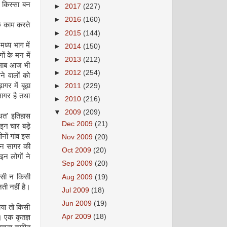
ा किस्सा बन
►
2017
(227)
►
2016
(160)
छे काम करते
►
2015
(144)
ध्य भाग में
►
2014
(150)
ों के मन में
►
2013
(212)
 तालाब आज भी
►
2012
(254)
े वालों को
ागर में बूढ़ा
►
2011
(229)
सागर है तथा
►
2010
(216)
▼
2009
(209)
थित' इतिहास
Dec 2009
(21)
इन चार बड़े
नों गांव इस
Nov 2009
(20)
रमन सागर की
Oct 2009
(20)
न लोगों ने
Sep 2009
(20)
किसी न किसी
Aug 2009
(19)
ती नहीं है।
Jul 2009
(18)
Jun 2009
(19)
ाया तो किसी
Apr 2009
(18)
। एक कृतज्ञ