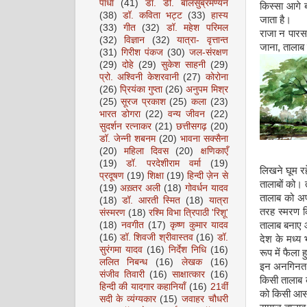
पाधा
(41)
डॉ. डी. बालसुब्रमण्यन
किस्सा आगे 
(38)
डॉ. कविता भट्ट
(33)
हास्य
जाता है।
(33)
गीत
(32)
डॉ. महेश परिमल
राजा न पारस
(32)
विज्ञान
(32)
यात्रा- वृत्तान्त
जाना, तालाब
(31)
गिरीश पंकज
(30)
जल-संरक्षण
(29)
दोहे
(29)
सुकेश साहनी
(29)
प्रो. अश्विनी केशरवानी
(27)
कोरोना
(26)
प्रियंका गुप्ता
(26)
अनुपम मिश्र
(25)
सूरज प्रकाश
(25)
कला
(23)
भारत डोगरा
(22)
वन्य जीवन
(22)
सुदर्शन रत्नाकर
(21)
छत्तीसगढ़
(20)
डॉ. जेन्नी शबनम
(20)
भावना सक्सैना
(20)
महिला दिवस
(20)
क्षणिकाएँ
(19)
डॉ. परदेशीराम वर्मा
(19)
लिखने घूम रह
प्रदूषण
(19)
शिक्षा
(19)
हिन्दी ज़ेन से
तालाबों को। 
(19)
अख़्तर अली
(18)
गोवर्धन यादव
तालाब को अप
(18)
डॉ. आरती स्मित
(18)
यात्रा
तरह स्मरण क
संस्मरण
(18)
रश्मि विभा त्रिपाठी 'रिशू'
(18)
नवगीत
(17)
कृष्ण कुमार यादव
तालाब बनाए 
(16)
डॉ. शिवजी श्रीवास्तव
(16)
डॉ.
देश के मध्य 
सुरंगमा यादव
(16)
निर्देश निधि
(16)
रूप में फैला
ललित निबन्ध
(16)
लेखक
(16)
इन अनगिनत ता
संजीव तिवारी
(16)
साक्षात्कार
(16)
किसी तालाब क
हिन्दी की यादगार कहानियाँ
(16)
21वीं
को किसी आसा
सदी के व्यंग्यकार
(15)
जवाहर चौधरी