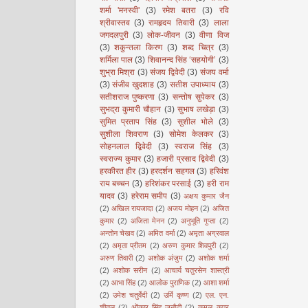
शर्मा 'मनस्वी'
(3)
रमेश बतरा
(3)
रवि
श्रीवास्तव
(3)
रामहृदय तिवारी
(3)
लाला
जगदलपुरी
(3)
लोक-जीवन
(3)
वीणा विज
(3)
शकुन्तला किरण
(3)
शब्द चित्र
(3)
शर्मिला पाल
(3)
शिवानन्द सिंह ‘सहयोगी’
(3)
शुभ्रा मिश्रा
(3)
संजय द्विवेदी
(3)
संजय वर्मा
(3)
संजीव खुदशाह
(3)
सतीश उपाध्याय
(3)
सतीशराज पुष्करणा
(3)
सन्तोष सुपेकर
(3)
सुभद्रा कुमारी चौहान
(3)
सुभाष लखेड़ा
(3)
सुमित प्रताप सिंह
(3)
सुशील भोले
(3)
सुशीला शिवराण
(3)
सोमेश केलकर
(3)
सोहनलाल द्विवेदी
(3)
स्वराज सिंह
(3)
स्वराज्य कुमार
(3)
हजारी प्रसाद द्विवेदी
(3)
हरकीरत हीर
(3)
हरदर्शन सहगल
(3)
हरिवंश
राय बच्चन
(3)
हरिशंकर परसाई
(3)
हरी राम
यादव
(3)
हरेराम समीप
(3)
अक्षय कुमार जैन
(2)
अखिल रायजादा
(2)
अजय मोहन
(2)
अजित
कुमार
(2)
अजिता मेनन
(2)
अनुभूति गुप्ता
(2)
अन्तोन चेखव
(2)
अमित वर्मा
(2)
अमृता अग्रवाल
(2)
अमृता प्रीतम
(2)
अरुण कुमार शिवपुरी
(2)
अरुण तिवारी
(2)
अशोक अंजुम
(2)
अशोक शर्मा
(2)
अशोक सरीन
(2)
आचार्य चतुरसेन शास्त्री
(2)
आभा सिंह
(2)
आलोक पुराणिक
(2)
आशा शर्मा
(2)
उमेश चतुर्वेदी
(2)
उर्मि कृष्ण
(2)
एल. एन.
शीतल
(2)
ओंकार सिंह जनौटी
(2)
कमल कपूर