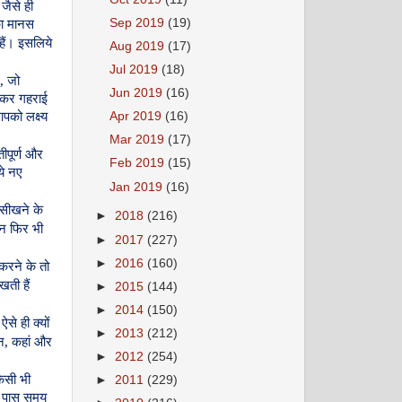
जैसे
ही
Sep 2019
(19)
ा
मानस
हैं।
इसलिये
Aug 2019
(17)
Jul 2019
(18)
,
जो
Jun 2019
(16)
ाकर
गहराई
पको
लक्ष्य
Apr 2019
(16)
Mar 2019
(17)
ीपूर्ण
और
Feb 2019
(15)
े
नए
Jan 2019
(16)
सीखने
के
►
2018
(216)
न
फिर
भी
►
2017
(227)
►
2016
(160)
करने
के
तो
िखती
हैं
►
2015
(144)
►
2014
(150)
ऐसे
ही
क्यों
►
2013
(212)
,
न
कहां
और
►
2012
(254)
िसी
भी
►
2011
(229)
पास
समय