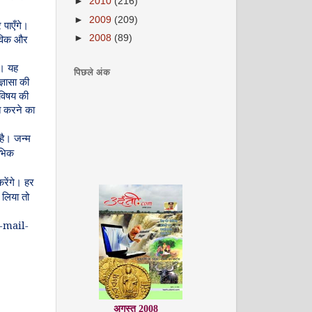
►
2010
(216)
►
2009
(209)
र
पाएँगे।
►
2008
(89)
विक
और
ं।
यह
पिछले अंक
्ञासा
की
विषय
की
त
करने
का
है।
जन्म
भिक
रेंगे।
हर
लिया
तो
-mail-
अगस्त 2008