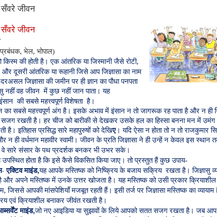
े सँवरे जीवन
सँ
वरे
जीवन
,
,
प्रबंधक
भेल
भोपाल
)
,
ो
किस्म
की
होती
है।
एक
आंतरिक
या
जिस्मानी
जैसे
रोटी
और
दूसरी
आंतरिक
या
रूहानी
जिसे
आप
जिज्ञासा
का
नाम
दरअसल
जिज्ञासा
की
जमीन
पर
ही
ज्ञान
का
पौधा
पनपता
सु
नहीं
वह
जीवन
में
कुछ
नहीं
जान
पाता।
यह
इंसान
की
सबसे
महत्त्वपूर्ण
विशेषता
है।
न
का
सबसे
महत्त्वपूर्ण
अंग
है।
इसके
अभाव
में
इंसान
न
तो
जागरूक
रह
पाता
है
और
न
ही
सजग
रखती
है।
हर
चीज
को
बारीकी
से
देखकर
उसके
हल
का
हिस्सा
बनना
मन
में
उमंग
ती
है।
इतिहास
प्रसिद्ध
सारे
महापुरुषों
को
देखि
ए
।
यदि
ऐसा
न
होता
तो
न
तो
राजकुमार
सिद
और
न
ही
वर्धमान
महावीर
स्वामी।
जीवन
के
प्रति
जिज्ञासा
ने
ही
उन्हें
न
केवल
इस
स्थान
त
वे
सारे
संसार
के
पथ
प्रदर्शक
बनकर
भी
उभर
सके।
ह
उपस्थित
होता
है
कि
इसे
कैसे
विकसित
किया
जाए।
तो
प्रस्तुत
हैं
कुछ
उपाय
-
-
,
स
एक्टिव
माइंड
यह
आपके
मस्तिष्क
को
निष्क्रिय
के
बजाय
सक्रिय
रखता
है।
जिज्ञासु
व्
ै
और
अपने
मस्तिष्क
में
उनके
उत्तर
खोजता
है।
यह
मस्तिष्क
को
उसी
प्रकार
क्रियाशील
,
ाम
जिससे
आपकी
मांसपेशियाँ
मजबूत
रहती
हैं।
इसी
तर्ज
पर
जिज्ञासा
मस्तिष्क
का
व्यायाम
रिय
एवं
क्रियाशील
बनाकर
जीवंत
रखती
है।
,
ब्सर्वेंट
माइंड
जो
नए
आइडिया
या
सुझावों
के
लिये
आपको
सतत
सजग
रखता
है।
जब
आप