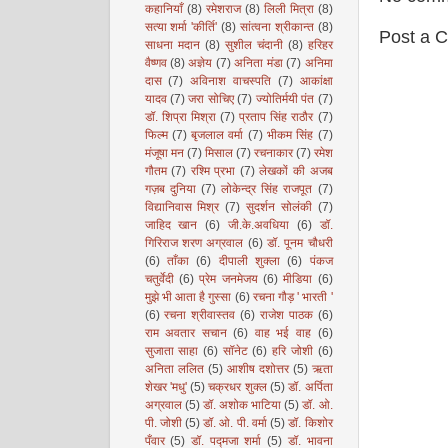
कहानियाँ
(8)
रमेशराज
(8)
लिली मित्रा
(8)
सत्या शर्मा 'कीर्ति'
(8)
सांत्वना श्रीकान्त
(8)
Post a 
साधना मदान
(8)
सुशील चंदानी
(8)
हरिहर
वैष्णव
(8)
अज्ञेय
(7)
अनिता मंडा
(7)
अनिमा
दास
(7)
अविनाश वाचस्पति
(7)
आकांक्षा
यादव
(7)
जरा सोचिए
(7)
ज्योतिर्मयी पंत
(7)
डॉ. शिप्रा मिश्रा
(7)
प्रताप सिंह राठौर
(7)
फिल्म
(7)
बृजलाल वर्मा
(7)
भीकम सिंह
(7)
मंजूषा मन
(7)
मिसाल
(7)
रचनाकार
(7)
रमेश
गौतम
(7)
रश्मि प्रभा
(7)
लेखकों की अजब
गज़ब दुनिया
(7)
लोकेन्द्र सिंह राजपूत
(7)
विद्यानिवास मिश्र
(7)
सुदर्शन सोलंकी
(7)
जाहिद खान
(6)
जी.के.अवधिया
(6)
डॉ.
गिरिराज शरण अग्रवाल
(6)
डॉ. पूनम चौधरी
(6)
ताँका
(6)
दीपाली शुक्ला
(6)
पंकज
चतुर्वेदी
(6)
प्रेम जनमेजय
(6)
मीडिया
(6)
मुझे भी आता है गुस्सा
(6)
रचना गौड़ ' भारती '
(6)
रचना श्रीवास्तव
(6)
राजेश पाठक
(6)
राम अवतार सचान
(6)
वाह भई वाह
(6)
सुजाता साहा
(6)
सॉनेट
(6)
हरि जोशी
(6)
अनिता ललित
(5)
आशीष दशोत्तर
(5)
ऋता
शेखर 'मधु'
(5)
चक्रधर शुक्ल
(5)
डॉ. अर्पिता
अग्रवाल
(5)
डॉ. अशोक भाटिया
(5)
डॉ. ओ.
पी. जोशी
(5)
डॉ. ओ. पी. वर्मा
(5)
डॉ. किशोर
पँवार
(5)
डॉ. पद्मजा शर्मा
(5)
डॉ. भावना