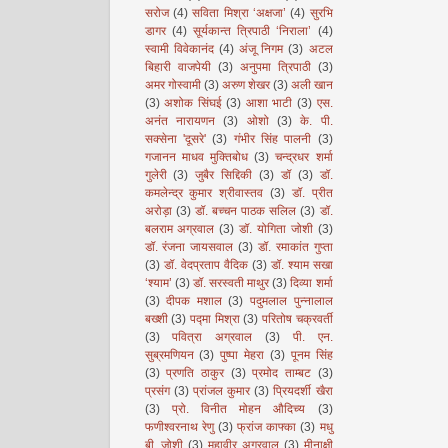
सरोज
(4)
सविता मिश्रा ‘अक्षजा’
(4)
सुरभि
डागर
(4)
सूर्यकान्त त्रिपाठी ‘निराला’
(4)
स्वामी विवेकानंद
(4)
अंजू निगम
(3)
अटल
बिहारी वाजपेयी
(3)
अनुपमा त्रिपाठी
(3)
अमर गोस्वामी
(3)
अरुण शेखर
(3)
अली खान
(3)
अशोक सिंघई
(3)
आशा भाटी
(3)
एस.
अनंत नारायणन
(3)
ओशो
(3)
के. पी.
सक्सेना 'दूसरे'
(3)
गंभीर सिंह पालनी
(3)
गजानन माधव मुक्तिबोध
(3)
चन्द्रधर शर्मा
गुलेरी
(3)
जुबैर सिद्दिकी
(3)
डॉ
(3)
डॉ.
कमलेन्द्र कुमार श्रीवास्तव
(3)
डॉ. प्रीत
अरोड़ा
(3)
डॉ. बच्चन पाठक सलिल
(3)
डॉ.
बलराम अग्रवाल
(3)
डॉ. योगिता जोशी
(3)
डॉ. रंजना जायसवाल
(3)
डॉ. रमाकांत गुप्ता
(3)
डॉ. वेदप्रताप वैदिक
(3)
डॉ. श्याम सखा
‘श्याम’
(3)
डॉ. सरस्वती माथुर
(3)
दिव्या शर्मा
(3)
दीपक मशाल
(3)
पदुमलाल पुन्नालाल
बख्शी
(3)
पद्मा मिश्रा
(3)
परितोष चक्रवर्ती
(3)
पवित्रा अग्रवाल
(3)
पी. एन.
सुब्रमणियन
(3)
पुष्पा मेहरा
(3)
पूनम सिंह
(3)
प्रणति ठाकुर
(3)
प्रमोद ताम्बट
(3)
प्रसंग
(3)
प्रांजल कुमार
(3)
प्रियदर्शी खैरा
(3)
प्रो. विनीत मोहन औदिच्य
(3)
फणीश्वरनाथ रेणु
(3)
फ्रांज काफ्का
(3)
मधु
बी. जोशी
(3)
महावीर अग्रवाल
(3)
मीनाक्षी