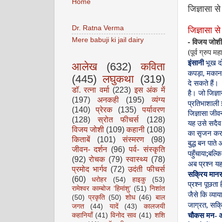
Home
जिज्ञासा स
Dr. Ratna Verma
जिज्ञासा
से
Mere babuji ki jail dairy
-
विजय
जोशी
(
पूर्व
ग्रुप
महा
इंसानी
भूख
द
आलेख
(632)
कविता
,
कपड़ा
मकान
(445)
लघुकथा
(319)
दे
सकते
हैं।
डॉ. रत्ना वर्मा
(223)
इस अंक में
है।
जो
जिज्ञा
(197)
अनकही
(195)
व्यंग्य
प्रतिभाशाली
(140)
प्रेरक
(135)
पर्यावरण
जिज्ञासा
जीव
(128)
स्रोत फीचर्स
(128)
यह
उसे
सदैव
विजय जोशी
(109)
कहानी
(108)
का
सृजन
कर
किताबें
(101)
संस्मरण
(98)
बुद्ध
बन
पाते
जीवन- दर्शन
(96)
पर्व- संस्कृति
;
पहुँचाया
बल्कि
(92)
रोचक
(79)
स्वास्थ्य
(78)
अब
प्रश्न
य
प्रमोद भार्गव
(72)
उदंती फीचर्स
सक्रिय
मान
(60)
धरोहर
(54)
हाइकु
(53)
प्रश्न
पूछता
ह
रामेश्वर काम्बोज ‘हिमांशु’
(51)
निशांत
जैसे
कि
व्याय
(50)
प्रकृति
(50)
शोध
(46)
बाल
,
जाग्रत
सक्
जगत
(44)
यादें
(43)
कालजयी
कहानियाँ
(41)
विनोद साव
(41)
शशि
चौकस
मन
-
आ