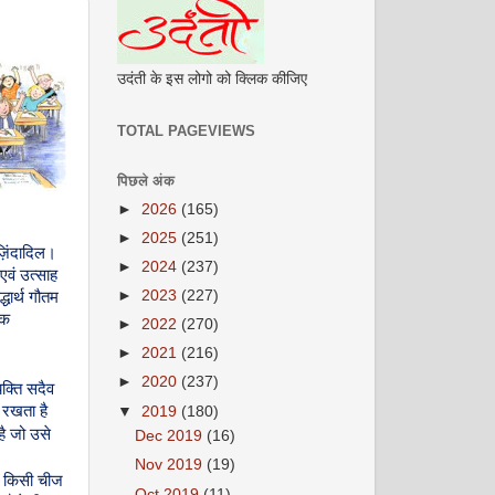
उदंती के इस लोगो को क्लिक कीजिए
TOTAL PAGEVIEWS
पिछले अंक
►
2026
(165)
►
2025
(251)
ज़िंदादिल।
►
2024
(237)
एवं
उत्साह
►
2023
(227)
्धार्थ
गौतम
क
►
2022
(270)
►
2021
(216)
►
2020
(237)
यक्ति
सदैव
रखता
है
▼
2019
(180)
है
जो
उसे
Dec 2019
(16)
Nov 2019
(19)
किसी
चीज
Oct 2019
(11)