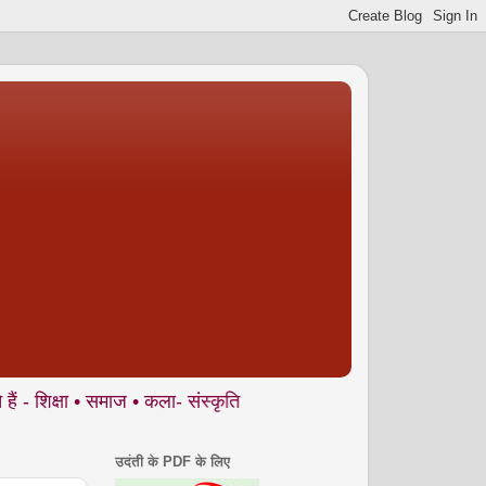
 समाज • कला- संस्कृति • पर्यावरण आदि से जुड़े ज्वलंत मुद्दों पर आलेख
उदंती के PDF के लिए