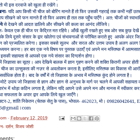
तो
भी
इस
दरवाजे
को
खुला
ही
रखेंगे।
खना
-
यदि
आप
किसी
भी
चीज
को
बोरिंग
मानते
हैं
तो
फिर
उसकी
गहराई
तक
कभी
नहीं
उत
आप
सीखने
को
फन
मानते
हैं
तो
फिर
अवश्य
ही
तल
तक
पहुँच
पाएँगे।
अत
:
चीजों
को
स्वाभा
ये
से
देखने
की
आदत
डालिये
और
सीखने
की
कला
का
आनंद
लीजिये।
न
-
केवल
एक
ही
चीज
पर
केंद्रित
मत
रहिये।
आँखें
खुली
रखते
हुए
सब
ओर
सब
कुछ
देखे
के
लिये
दूसरे
संसार
के
द्वार
खोलेगा
एवं
संभावनाओं
से
परीचित
कराते
हुए
आपके
अंदर
जिज
नि
को
प्रज्वलित
करेगा।
इसका
सबसे
सुलभ
और
सरल
और
उत्तम
उपाय
है
अलग
अलग
ध्ययन
करना।
हर
बार
एक
नये
विषय
पर
पुस्तक
उठाएँ
एवं
अपने
मन
मस्तिष्क
में
आत्मसा
इसकी
सहायता
से
आपको
एक
नये
संसार
का
दिग्दर्शन
होगा।
में
जिज्ञासा
का
सूत्र।
आप
देखिये
बालक
में
ज्ञान
गृहण
करने
की
शक्ति
कितनी
अपार
होती
;
चीज
का
उत्सुकता
की
नज़र
से
अवलोकन
करता
है
इसीलिए
मस्तिष्क
का
विकास
भी
आरं
सर्वाधिक
होता
है।
बाद
के
वर्षों
में
तो
जिज्ञासा
के
अभाव
में
मस्तिष्क
कुंद
होने
लगता
है।
मोटे
उपाय
जो
जिज्ञासा
से
ज्ञान
और
ज्ञान
से
अनुभव
के
मार्ग
पर
चलने
में
आपकी
सहायता
क
,
रंभ
में
थोड़ा
कठिन
लगता
है
लेकिन
यदि
आपने
उसे
अपने
मन
और
मानस
में
स्वीकार
कर
था
सफलता
के
अपार
द्वार
आपके
लिये
खुल
जाएँगे।
,
,
,
09826042641
,
E
क्टर
-2
शांति
निकेतन
(
चेतक
सेतु
के
पास
)
भोपाल
- 462023
मो।
5
@gmail
com
।
com
-
February 12, 2019
न- दर्शन
,
विजय जोशी
ents: