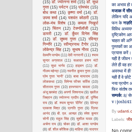
(15)
डॉ. ज्योत्स्ना शर्मा
(15)
डॉ. सुधा
का
अभाव
हो
गुप्ता
(15)
पर्यटन
(15)
प्रेमचंद
(15)
मजाक
में
सी
बोध कथा
(15)
कृष्णा वर्मा
(14)
डॉ.
लेकिन
यदि
उपमा शर्मा
(14)
यशवंत कोठारी
(13)
फन
के
नज़रि
लोक-मंच विशेष
(13)
कमला निखुर्पा
(12)
चिंतन
(12)
टेक्नॉलॉजी
(12)
विविध
अध्यय
डायरी
(12)
डॉ. कुँवर दिनेश सिंह
दृष्टिकोण
आप
(12)
डॉ. सुषमा गुप्ता
(12)
रविन्द्र
चाहत
की
अग्
गिन्नौरे
(12)
रवीन्द्रनाथ टैगोर
(12)
पुस्तकों
का
अ
लोकेन्द्र सिंह
(12)
सुभाष नीरव
(12)
प्रयास
करें।
देवमणि पाण्डेय
(11)
देवी नागरानी
(11)
श्याम
यही
है
जीवन
सुन्दर अग्रवाल
(11)
सआदत हसन मंटो
लेते
ही
वह
हर
(11)
सुधा भार्गव
(11)
हाइबन
(11)
डॉ.
अवस्था
में
ही
नीलम महेन्द्र
(10)
नवनीत कुमार गुप्ता
(10)
प्रेम गुप्ता 'मानी’
(10)
बाबा मायाराम
(10)
यही
हैं
वे
छोटे
लोककथा
(10)
विमेन्स फीचर सर्विस
(10)
नया
प्रयोग
आ
सीताराम गुप्ता
(10)
हरभगवान चावला
(10)
फिर
संतोष
त
अंजू खरबंदा
(9)
अपर्णा विश्वनाथ
(9)
ख़लील
:
8/
सम्पर्क
से
जिब्रान
(9)
ज्योत्स्ना प्रदीप
(9)
डॉ. पूर्णिमा
v
joshi
41
।
राय
(9)
डॉ. श्याम सुन्दर 'दीप्ति'
(9)
देवेन्द्र
प्रकाश मिश्र
(9)
प्रगति गुप्ता
(9)
प्रिया
By
udanti.
आनंद
(9)
बी. एल. आच्छा
(9)
रमेश कुमार
सोनी
(9)
राहुल सिंह
(9)
सुशील यादव
(9)
Labels:
जीव
अर्चना राय
(8)
चोका
(8)
डॉ. आशा पाण्डेय
(8)
डॉ. शील कौशिक
(8)
माहिया
(8)
यादगार
No comm