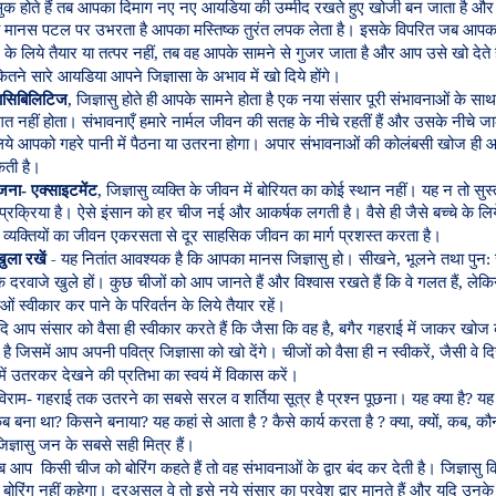
सुक
होते
हैं
तब
आपका
दिमाग
नए
नए
आयडिया
की
उम्मीद
रखते
हुए
खोजी
बन
जाता
है
और
मानस
पटल
पर
उभरता
है
आपका
मस्तिष्क
तुरंत
लपक
लेता
है।
इसके
विपरित
जब
आपक
,
के
लिये
तैयार
या
तत्पर
नहीं
तब
वह
आपके
सामने
से
गुजर
जाता
है
और
आप
उसे
खो
देते
ितने
सारे
आयडिया
आपने
जिज्ञासा
के
अभाव
में
खो
दिये
होंगे।
,
ासिबिलिटिज
जिज्ञासु
होते
ही
आपके
सामने
होता
है
एक
नया
संसार
पूरी
संभावनाओं
के
साथ
िगत
नहीं
होता।
संभावनाएँ
हमारे
नार्मल
जीवन
की
सतह
के
नीचे
रहतीं
हैं
और
उसके
नीचे
ज
िये
आपको
गहरे
पानी
में
पैठना
या
उतरना
होगा।
अपार
संभावनाओं
की
कोलंबसी
खोज
ही
आ
ती
है।
,
ेजना
-
एक्साइटमेंट
जिज्ञासु
व्यक्ति
के
जीवन
में
बोरियत
का
कोई
स्थान
नहीं।
यह
न
तो
सुस्त
प्रक्रिया
है।
ऐसे
इंसान
को
हर
चीज
नई
और
आकर्षक
लगती
है।
वैसे
ही
जैसे
बच्चे
के
लिय
व्यक्तियों
का
जीवन
एकरसता
से
दूर
साहसिक
जीवन
का
मार्ग
प्रशस्त
करता
है।
-
,
ुला
रखें
यह
नितांत
आवश्यक
है
कि
आपका
मानस
जिज्ञासु
हो।
सीखने
भूलने
तथा
पुन
:
,
े
दरवाजे
खुले
हों।
कुछ
चीजों
को
आप
जानते
हैं
और
विश्वास
रखते
हैं
कि
वे
गलत
हैं
लेकि
ाओं
स्वीकार
कर
पाने
के
परिवर्तन
के
लिये
तैयार
रहें।
,
दि
आप
संसार
को
वैसा
ही
स्वीकार
करते
हैं
कि
जैसा
कि
वह
है
बगैर
गहराई
में
जाकर
खोज
,
है
जिसमें
आप
अपनी
पवित्र
जिज्ञासा
को
खो
देंगे।
चीजों
को
वैसा
ही
न
स्वीकरें
जैसी
वे
द
में
उतरकर
देखने
की
प्रतिभा
का
स्वयं
में
विकास
करें।
?
िराम
-
गहराई
तक
उतरने
का
सबसे
सरल
व
शर्तिया
सूत्र
है
प्रश्न
पूछना।
यह
क्या
है
यह
?
?
?
?
,
,
,
ब
बना
था
किसने
बनाया
यह
कहां
से
आता
है
कैसे
कार्य
करता
है
क्या
क्यों
कब
कौ
िज्ञासु
जन
के
सबसे
सही
मित्र
हैं।
ब
आप
किसी
चीज
को
बोरिंग
कहते
हैं
तो
वह
संभावनाओं
के
द्वार
बंद
कर
देती
है।
जिज्ञासु
क
बोरिंग
नहीं
कहेगा।
दरअसल
वे
तो
इसे
नये
संसार
का
प्रवेश
द्वार
मानते
हैं
और
यदि
उनके