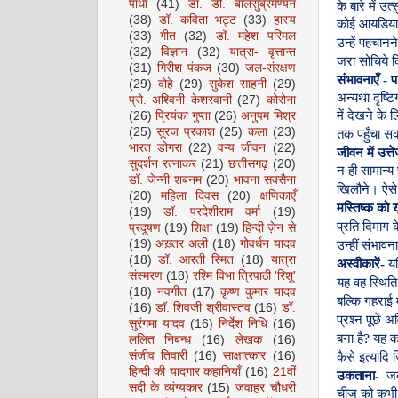
पाधा
(41)
डॉ. डी. बालसुब्रमण्यन
के
बारे
में
उत्
(38)
डॉ. कविता भट्ट
(33)
हास्य
कोई
आयडिया
(33)
गीत
(32)
डॉ. महेश परिमल
उन्हें
पहचानने
(32)
विज्ञान
(32)
यात्रा- वृत्तान्त
जरा
सोचिये
क
(31)
गिरीश पंकज
(30)
जल-संरक्षण
संभावनाएँ
-
प
(29)
दोहे
(29)
सुकेश साहनी
(29)
अन्यथा
दृष्ट
प्रो. अश्विनी केशरवानी
(27)
कोरोना
में
देखने
के
ल
(26)
प्रियंका गुप्ता
(26)
अनुपम मिश्र
(25)
सूरज प्रकाश
(25)
कला
(23)
तक
पहुँचा
सक
भारत डोगरा
(22)
वन्य जीवन
(22)
जीवन
में
उत्त
सुदर्शन रत्नाकर
(21)
छत्तीसगढ़
(20)
न
ही
सामान्य
डॉ. जेन्नी शबनम
(20)
भावना सक्सैना
खिलौने।
ऐसे
(20)
महिला दिवस
(20)
क्षणिकाएँ
मस्तिष्क
को
ख
(19)
डॉ. परदेशीराम वर्मा
(19)
प्रति
दिमाग
क
प्रदूषण
(19)
शिक्षा
(19)
हिन्दी ज़ेन से
(19)
अख़्तर अली
(18)
गोवर्धन यादव
उन्हीं
संभावन
(18)
डॉ. आरती स्मित
(18)
यात्रा
अस्वीकारें
-
य
संस्मरण
(18)
रश्मि विभा त्रिपाठी 'रिशू'
यह
वह
स्थिति
(18)
नवगीत
(17)
कृष्ण कुमार यादव
बल्कि
गहराई
(16)
डॉ. शिवजी श्रीवास्तव
(16)
डॉ.
प्रश्न
पूछें
अव
सुरंगमा यादव
(16)
निर्देश निधि
(16)
?
बना
है
यह
क
ललित निबन्ध
(16)
लेखक
(16)
संजीव तिवारी
(16)
साक्षात्कार
(16)
कैसे
इत्यादि
ज
हिन्दी की यादगार कहानियाँ
(16)
21वीं
-
उकताना
ज
सदी के व्यंग्यकार
(15)
जवाहर चौधरी
चीज
को
कभी