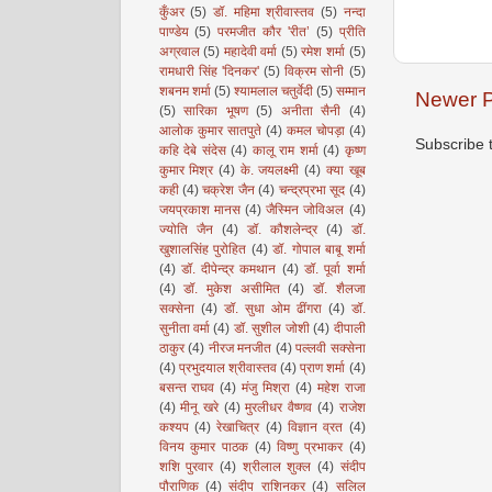
कुँअर
(5)
डॉ. महिमा श्रीवास्तव
(5)
नन्दा
पाण्डेय
(5)
परमजीत कौर 'रीत’
(5)
प्रीति
अग्रवाल
(5)
महादेवी वर्मा
(5)
रमेश शर्मा
(5)
रामधारी सिंह 'दिनकर'
(5)
विक्रम सोनी
(5)
शबनम शर्मा
(5)
श्यामलाल चतुर्वेदी
(5)
सम्मान
Newer P
(5)
सारिका भूषण
(5)
अनीता सैनी
(4)
आलोक कुमार सातपुते
(4)
कमल चोपड़ा
(4)
Subscribe 
कहि देबे संदेस
(4)
कालू राम शर्मा
(4)
कृष्ण
कुमार मिश्र
(4)
के. जयलक्ष्मी
(4)
क्या खूब
कही
(4)
चक्रेश जैन
(4)
चन्द्रप्रभा सूद
(4)
जयप्रकाश मानस
(4)
जैस्मिन जोविअल
(4)
ज्योति जैन
(4)
डॉ. कौशलेन्द्र
(4)
डॉ.
खुशालसिंह पुरोहित
(4)
डॉ. गोपाल बाबू शर्मा
(4)
डॉ. दीपेन्द्र कमथान
(4)
डॉ. पूर्वा शर्मा
(4)
डॉ. मुकेश असीमित
(4)
डॉ. शैलजा
सक्सेना
(4)
डॉ. सुधा ओम ढींगरा
(4)
डॉ.
सुनीता वर्मा
(4)
डॉ. सुशील जोशी
(4)
दीपाली
ठाकुर
(4)
नीरज मनजीत
(4)
पल्लवी सक्सेना
(4)
प्रभुदयाल श्रीवास्तव
(4)
प्राण शर्मा
(4)
बसन्त राघव
(4)
मंजु मिश्रा
(4)
महेश राजा
(4)
मीनू खरे
(4)
मुरलीधर वैष्णव
(4)
राजेश
कश्यप
(4)
रेखाचित्र
(4)
विज्ञान व्रत
(4)
विनय कुमार पाठक
(4)
विष्णु प्रभाकर
(4)
शशि पुरवार
(4)
श्रीलाल शुक्ल
(4)
संदीप
पौराणिक
(4)
संदीप राशिनकर
(4)
सलिल