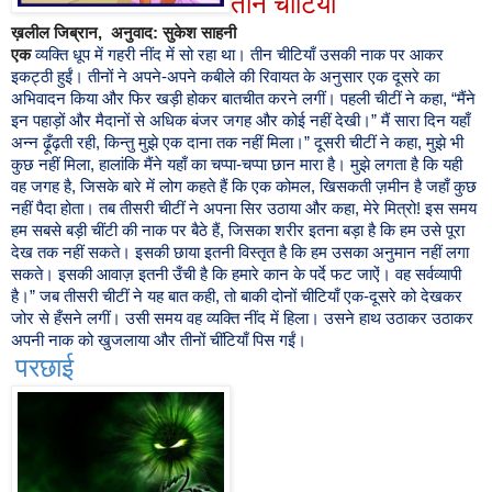
तीन
चीटियाँ
ख़लील
जिब्रान,
अनुवाद
:
सुकेश
साहनी
एक
व्यक्ति
धूप
में
गहरी
नींद
में
सो
रहा
था।
तीन
चीटियाँ
उसकी
नाक
पर
आकर
इकट्ठी
हुईं।
तीनों
ने
अपने
-
अपने
कबीले
की
रिवायत
के
अनुसार
एक
दूसरे
का
अभिवादन
किया
और
फिर
खड़ी
होकर
बातचीत
करने
लगीं।
पहली
चीटीं
ने
कहा
, “
मैंने
इन
पहाड़ों
और
मैदानों
से
अधिक
बंजर
जगह
और
कोई
नहीं
देखी।
”
मैं
सारा
दिन
यहाँ
अन्न
ढ़ूँढ़ती
रही
,
किन्तु
मुझे
एक
दाना
तक
नहीं
मिला।
”
दूसरी
चीटीं
ने
कहा
,
मुझे
भी
कुछ
नहीं
मिला
,
हालांकि
मैंने
यहाँ
का
चप्पा
-
चप्पा
छान
मारा
है।
मुझे
लगता
है
कि
यही
वह
जगह
है
,
जिसके
बारे
में
लोग
कहते
हैं
कि
एक
कोमल
,
खिसकती
ज़मीन
है
जहाँ
कुछ
नहीं
पैदा
होता।
तब
तीसरी
चीटीं
ने
अपना
सिर
उठाया
और
कहा
,
मेरे
मित्रो
!
इस
समय
हम
सबसे
बड़ी
चींटी
की
नाक
पर
बैठे
हैं
,
जिसका
शरीर
इतना
बड़ा
है
कि
हम
उसे
पूरा
देख
तक
नहीं
सकते।
इसकी
छाया
इतनी
विस्तृत
है
कि
हम
उसका
अनुमान
नहीं
लगा
सकते।
इसकी
आवाज़
इतनी
उँची
है
कि
हमारे
कान
के
पर्दे
फट
जाऐं।
वह
सर्वव्यापी
है।
”
जब
तीसरी
चीटीं
ने
यह
बात
कही
,
तो
बाकी
दोनों
चीटियाँ
एक
-
दूसरे
को
देखकर
जोर
से
हँसने
लगीं।
उसी
समय
वह
व्यक्ति
नींद
में
हिला।
उसने
हाथ
उठाकर
उठाकर
अपनी
नाक
को
खुजलाया
और
तीनों
चींटियाँ
पिस
गईं।
परछाई