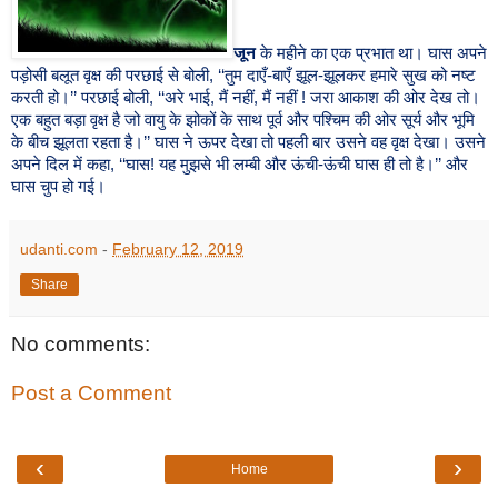
जून
के
महीने
का
एक
प्रभात
था।
घास
अपने
पड़ोसी
बलूत
वृक्ष
की
परछाई
से
बोली
, ‘‘
तुम
दाएँ
-
बाएँ
झूल
-
झूलकर
हमारे
सुख
को
नष्ट
करती
हो।
’’
परछाई
बोली
, ‘‘
अरे
भाई
,
मैं
नहीं
,
मैं
नहीं
!
जरा
आकाश
की
ओर
देख
तो।
एक
बहुत
बड़ा
वृक्ष
है
जो
वायु
के
झोकों
के
साथ
पूर्व
और
पश्चिम
की
ओर
सूर्य
और
भूमि
के
बीच
झूलता
रहता
है।
’’
घास
ने
ऊपर
देखा
तो
पहली
बार
उसने
वह
वृक्ष
देखा।
उसने
अपने
दिल
में
कहा
, ‘‘
घास
!
यह
मुझसे
भी
लम्बी
और
ऊंची
-
ऊंची
घास
ही
तो
है।
’’
और
घास
चुप
हो
गई।
udanti.com
-
February 12, 2019
Share
No comments:
Post a Comment
‹
›
Home