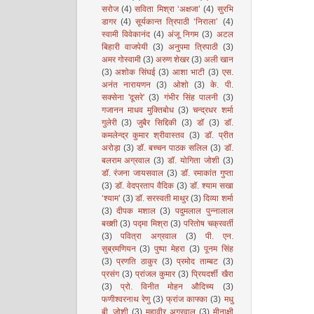
सरोज
(4)
सविता मिश्रा ‘अक्षजा’
(4)
सुरभि
डागर
(4)
सूर्यकान्त त्रिपाठी ‘निराला’
(4)
स्वामी विवेकानंद
(4)
अंजू निगम
(3)
अटल
बिहारी वाजपेयी
(3)
अनुपमा त्रिपाठी
(3)
अमर गोस्वामी
(3)
अरुण शेखर
(3)
अली खान
(3)
अशोक सिंघई
(3)
आशा भाटी
(3)
एस.
अनंत नारायणन
(3)
ओशो
(3)
के. पी.
सक्सेना 'दूसरे'
(3)
गंभीर सिंह पालनी
(3)
गजानन माधव मुक्तिबोध
(3)
चन्द्रधर शर्मा
गुलेरी
(3)
जुबैर सिद्दिकी
(3)
डॉ
(3)
डॉ.
कमलेन्द्र कुमार श्रीवास्तव
(3)
डॉ. प्रीत
अरोड़ा
(3)
डॉ. बच्चन पाठक सलिल
(3)
डॉ.
बलराम अग्रवाल
(3)
डॉ. योगिता जोशी
(3)
डॉ. रंजना जायसवाल
(3)
डॉ. रमाकांत गुप्ता
(3)
डॉ. वेदप्रताप वैदिक
(3)
डॉ. श्याम सखा
‘श्याम’
(3)
डॉ. सरस्वती माथुर
(3)
दिव्या शर्मा
(3)
दीपक मशाल
(3)
पदुमलाल पुन्नालाल
बख्शी
(3)
पद्मा मिश्रा
(3)
परितोष चक्रवर्ती
(3)
पवित्रा अग्रवाल
(3)
पी. एन.
सुब्रमणियन
(3)
पुष्पा मेहरा
(3)
पूनम सिंह
(3)
प्रणति ठाकुर
(3)
प्रमोद ताम्बट
(3)
प्रसंग
(3)
प्रांजल कुमार
(3)
प्रियदर्शी खैरा
(3)
प्रो. विनीत मोहन औदिच्य
(3)
फणीश्वरनाथ रेणु
(3)
फ्रांज काफ्का
(3)
मधु
बी. जोशी
(3)
महावीर अग्रवाल
(3)
मीनाक्षी