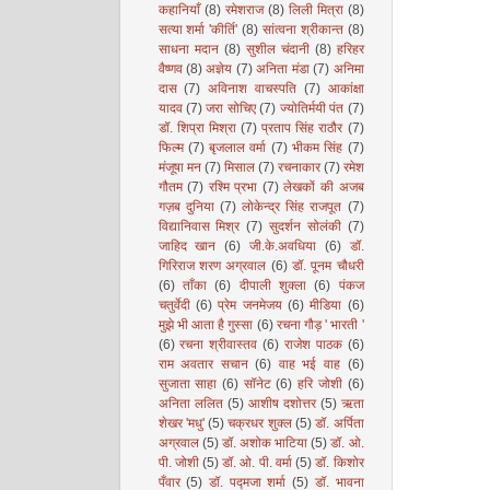
कहानियाँ
(8)
रमेशराज
(8)
लिली मित्रा
(8)
सत्या शर्मा 'कीर्ति'
(8)
सांत्वना श्रीकान्त
(8)
साधना मदान
(8)
सुशील चंदानी
(8)
हरिहर
वैष्णव
(8)
अज्ञेय
(7)
अनिता मंडा
(7)
अनिमा
दास
(7)
अविनाश वाचस्पति
(7)
आकांक्षा
यादव
(7)
जरा सोचिए
(7)
ज्योतिर्मयी पंत
(7)
डॉ. शिप्रा मिश्रा
(7)
प्रताप सिंह राठौर
(7)
फिल्म
(7)
बृजलाल वर्मा
(7)
भीकम सिंह
(7)
मंजूषा मन
(7)
मिसाल
(7)
रचनाकार
(7)
रमेश
गौतम
(7)
रश्मि प्रभा
(7)
लेखकों की अजब
गज़ब दुनिया
(7)
लोकेन्द्र सिंह राजपूत
(7)
विद्यानिवास मिश्र
(7)
सुदर्शन सोलंकी
(7)
जाहिद खान
(6)
जी.के.अवधिया
(6)
डॉ.
गिरिराज शरण अग्रवाल
(6)
डॉ. पूनम चौधरी
(6)
ताँका
(6)
दीपाली शुक्ला
(6)
पंकज
चतुर्वेदी
(6)
प्रेम जनमेजय
(6)
मीडिया
(6)
मुझे भी आता है गुस्सा
(6)
रचना गौड़ ' भारती '
(6)
रचना श्रीवास्तव
(6)
राजेश पाठक
(6)
राम अवतार सचान
(6)
वाह भई वाह
(6)
सुजाता साहा
(6)
सॉनेट
(6)
हरि जोशी
(6)
अनिता ललित
(5)
आशीष दशोत्तर
(5)
ऋता
शेखर 'मधु'
(5)
चक्रधर शुक्ल
(5)
डॉ. अर्पिता
अग्रवाल
(5)
डॉ. अशोक भाटिया
(5)
डॉ. ओ.
पी. जोशी
(5)
डॉ. ओ. पी. वर्मा
(5)
डॉ. किशोर
पँवार
(5)
डॉ. पद्मजा शर्मा
(5)
डॉ. भावना