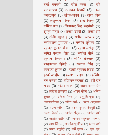
शर्मा 'मनस्वी'
(3)
रमेश बतरा
(3)
रवि
श्रीवास्तव
(3)
रामहृदय तिवारी
(3)
लाला
जगदलपुरी
(3)
लोक-जीवन
(3)
वीणा विज
(3)
शकुन्तला किरण
(3)
शब्द चित्र
(3)
शर्मिला पाल
(3)
शिवानन्द सिंह ‘सहयोगी’
(3)
शुभ्रा मिश्रा
(3)
संजय द्विवेदी
(3)
संजय वर्मा
(3)
संजीव खुदशाह
(3)
सतीश उपाध्याय
(3)
सतीशराज पुष्करणा
(3)
सन्तोष सुपेकर
(3)
सुभद्रा कुमारी चौहान
(3)
सुभाष लखेड़ा
(3)
सुमित प्रताप सिंह
(3)
सुशील भोले
(3)
सुशीला शिवराण
(3)
सोमेश केलकर
(3)
सोहनलाल द्विवेदी
(3)
स्वराज सिंह
(3)
स्वराज्य कुमार
(3)
हजारी प्रसाद द्विवेदी
(3)
हरकीरत हीर
(3)
हरदर्शन सहगल
(3)
हरिवंश
राय बच्चन
(3)
हरिशंकर परसाई
(3)
हरी राम
यादव
(3)
हरेराम समीप
(3)
अक्षय कुमार जैन
(2)
अखिल रायजादा
(2)
अजय मोहन
(2)
अजित
कुमार
(2)
अजिता मेनन
(2)
अनुभूति गुप्ता
(2)
अन्तोन चेखव
(2)
अमित वर्मा
(2)
अमृता अग्रवाल
(2)
अमृता प्रीतम
(2)
अरुण कुमार शिवपुरी
(2)
अरुण तिवारी
(2)
अशोक अंजुम
(2)
अशोक शर्मा
(2)
अशोक सरीन
(2)
आचार्य चतुरसेन शास्त्री
(2)
आभा सिंह
(2)
आलोक पुराणिक
(2)
आशा शर्मा
(2)
उमेश चतुर्वेदी
(2)
उर्मि कृष्ण
(2)
एल. एन.
शीतल
(2)
ओंकार सिंह जनौटी
(2)
कमल कपूर