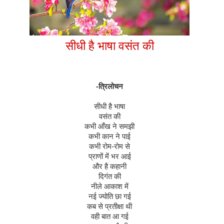
सीधी
है
भाषा
वसंत
की
-
त्रिलोचन
सीधी
है
भाषा
वसंत
की
कभी
आँख
ने
समझी
कभी
कान
ने
पाई
कभी
रोम
-
रोम
से
प्राणों
में
भर
आई
और
है
कहानी
दिगंत
की
नीले
आकाश
में
नई
ज्योति
छा
गई
कब
से
प्रतीक्षा
थी
वही
बात
आ
गई