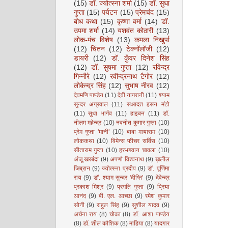
(15)
डॉ. ज्योत्स्ना शर्मा
(15)
डॉ. सुधा
गुप्ता
(15)
पर्यटन
(15)
प्रेमचंद
(15)
बोध कथा
(15)
कृष्णा वर्मा
(14)
डॉ.
उपमा शर्मा
(14)
यशवंत कोठारी
(13)
लोक-मंच विशेष
(13)
कमला निखुर्पा
(12)
चिंतन
(12)
टेक्नॉलॉजी
(12)
डायरी
(12)
डॉ. कुँवर दिनेश सिंह
(12)
डॉ. सुषमा गुप्ता
(12)
रविन्द्र
गिन्नौरे
(12)
रवीन्द्रनाथ टैगोर
(12)
लोकेन्द्र सिंह
(12)
सुभाष नीरव
(12)
देवमणि पाण्डेय
(11)
देवी नागरानी
(11)
श्याम
सुन्दर अग्रवाल
(11)
सआदत हसन मंटो
(11)
सुधा भार्गव
(11)
हाइबन
(11)
डॉ.
नीलम महेन्द्र
(10)
नवनीत कुमार गुप्ता
(10)
प्रेम गुप्ता 'मानी’
(10)
बाबा मायाराम
(10)
लोककथा
(10)
विमेन्स फीचर सर्विस
(10)
सीताराम गुप्ता
(10)
हरभगवान चावला
(10)
अंजू खरबंदा
(9)
अपर्णा विश्वनाथ
(9)
ख़लील
जिब्रान
(9)
ज्योत्स्ना प्रदीप
(9)
डॉ. पूर्णिमा
राय
(9)
डॉ. श्याम सुन्दर 'दीप्ति'
(9)
देवेन्द्र
प्रकाश मिश्र
(9)
प्रगति गुप्ता
(9)
प्रिया
आनंद
(9)
बी. एल. आच्छा
(9)
रमेश कुमार
सोनी
(9)
राहुल सिंह
(9)
सुशील यादव
(9)
अर्चना राय
(8)
चोका
(8)
डॉ. आशा पाण्डेय
(8)
डॉ. शील कौशिक
(8)
माहिया
(8)
यादगार