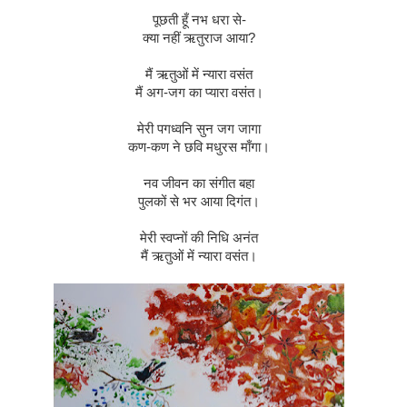
पूछती
हूँ
नभ
धरा
से
-
क्या
नहीं
ऋतुराज
आया
?
मैं
ऋतुओं
में
न्यारा
वसंत
मैं
अग
-
जग
का
प्यारा
वसंत।
मेरी
पगध्वनि
सुन
जग
जागा
कण
-
कण
ने
छवि
मधुरस
माँगा।
नव
जीवन
का
संगीत
बहा
पुलकों
से
भर
आया
दिगंत।
मेरी
स्वप्नों
की
निधि
अनंत
मैं
ऋतुओं
में
न्यारा
वसंत।