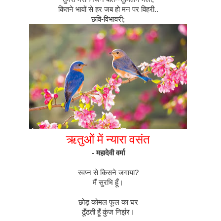
कितने
भावों
से
हर
जब
हो
मन
पर
विहरी
..
छवि
-
विभावरी
;
ऋतुओं
में
न्यारा
वसंत
-
महादेवी
वर्मा
स्वप्न
से
किसने
जगाया
?
मैं
सुरभि
हूँ।
छोड़
कोमल
फूल
का
घर
ढूँढती
हूँ
कुंज
निर्झर।