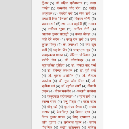
कुँअर
(5)
डॉ. महिमा श्रीवास्तव
(5)
नन्दा
पाण्डेय
(5)
परमजीत कौर 'रीत’
(5)
प्रीति
अग्रवाल
(5)
महादेवी वर्मा
(5)
रमेश शर्मा
(5)
रामधारी सिंह 'दिनकर'
(5)
विक्रम सोनी
(5)
शबनम शर्मा
(5)
श्यामलाल चतुर्वेदी
(5)
सम्मान
(5)
सारिका भूषण
(5)
अनीता सैनी
(4)
आलोक कुमार सातपुते
(4)
कमल चोपड़ा
(4)
कहि देबे संदेस
(4)
कालू राम शर्मा
(4)
कृष्ण
कुमार मिश्र
(4)
के. जयलक्ष्मी
(4)
क्या खूब
कही
(4)
चक्रेश जैन
(4)
चन्द्रप्रभा सूद
(4)
जयप्रकाश मानस
(4)
जैस्मिन जोविअल
(4)
ज्योति जैन
(4)
डॉ. कौशलेन्द्र
(4)
डॉ.
खुशालसिंह पुरोहित
(4)
डॉ. गोपाल बाबू शर्मा
(4)
डॉ. दीपेन्द्र कमथान
(4)
डॉ. पूर्वा शर्मा
(4)
डॉ. मुकेश असीमित
(4)
डॉ. शैलजा
सक्सेना
(4)
डॉ. सुधा ओम ढींगरा
(4)
डॉ.
सुनीता वर्मा
(4)
डॉ. सुशील जोशी
(4)
दीपाली
ठाकुर
(4)
नीरज मनजीत
(4)
पल्लवी सक्सेना
(4)
प्रभुदयाल श्रीवास्तव
(4)
प्राण शर्मा
(4)
बसन्त राघव
(4)
मंजु मिश्रा
(4)
महेश राजा
(4)
मीनू खरे
(4)
मुरलीधर वैष्णव
(4)
राजेश
कश्यप
(4)
रेखाचित्र
(4)
विज्ञान व्रत
(4)
विनय कुमार पाठक
(4)
विष्णु प्रभाकर
(4)
शशि पुरवार
(4)
श्रीलाल शुक्ल
(4)
संदीप
पौराणिक
(4)
संदीप राशिनकर
(4)
सलिल