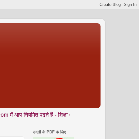
मित पढ़ते हैं - शिक्षा • समाज • कला- संस्कृति • पर्यावरण आदि से जुड़े
उदंती के PDF के लिए