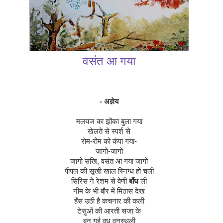
वसंत
आ
गया
-
अज्ञेय
मलयज
का
झोंका
बुला
गया
खेलते
से
स्पर्श
से
रोम
-
रोम
को
कंपा
गया
-
जागो
-
जागो
जागो
सखि
,
वसंत
आ
गया
जागो
पीपल
की
सूखी
खाल
स्निग्ध
हो
चली
सिरिस
ने
रेशम
से
वेणी
बाँध
ली
नीम
के
भी
बौर
में
मिठास
देख
हँस
उठी
है
कचनार
की
कली
टेसुओं
की
आरती
सजा
के
बन
गई
वधू
वनस्थली