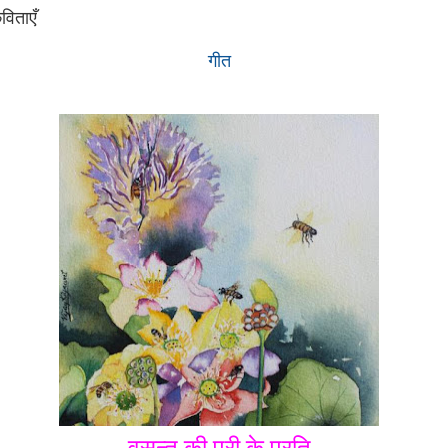
विताएँ
गीत