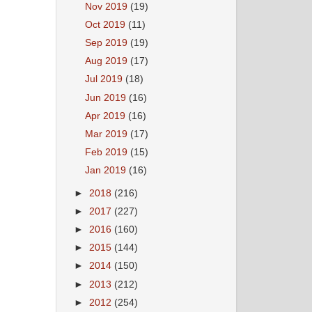
Nov 2019
(19)
Oct 2019
(11)
Sep 2019
(19)
Aug 2019
(17)
Jul 2019
(18)
Jun 2019
(16)
Apr 2019
(16)
Mar 2019
(17)
Feb 2019
(15)
Jan 2019
(16)
►
2018
(216)
►
2017
(227)
►
2016
(160)
►
2015
(144)
►
2014
(150)
►
2013
(212)
►
2012
(254)