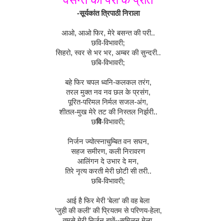
वसन्त
की
परी
के
प्रति
-
सूर्यकांत
त्रिपाठी
निराला
आओ
,
आओ
फिर
,
मेरे
बसन्त
की
परी
..
छवि
-
विभावरी
;
सिहरो
,
स्वर
से
भर
भर
,
अम्बर
की
सुन्दरी
..
छबि
-
विभावरी
;
बहे
फिर
चपल
ध्वनि
-
कलकल
तरंग
,
तरल
मुक्त
नव
नव
छल
के
प्रसंग
,
पूरित
-
परिमल
निर्मल
सजल
-
अंग
,
शीतल
-
मुख
मेरे
तट
की
निस्तल
निर्झरी
..
छ
वि
-
विभावरी
;
निर्जन
ज्योत्स्नाचुम्बित
वन
सघन
,
सहज
समीरण
,
कली
निरावरण
आलिंगन
दे
उभार
दे
मन
,
तिरे
नृत्य
करती
मेरी
छोटी
सी
तरी
..
छबि
-
विभावरी
;
आई
है
फिर
मेरी
‘
बेला
’
की
वह
बेला
‘
जुही
की
कली
’
की
प्रियतम
से
परिणय
-
हेला
,
तुमसे
मेरी
निर्जन
बातें
--
सुमिलन
मेला
,