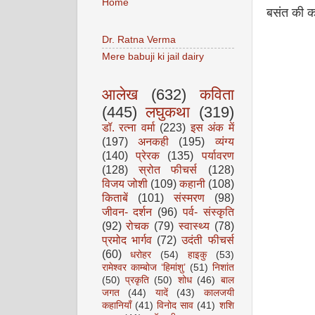
Home
बसंत की क
Dr. Ratna Verma
Mere babuji ki jail dairy
आलेख
(632)
कविता
(445)
लघुकथा
(319)
डॉ. रत्ना वर्मा
(223)
इस अंक में
(197)
अनकही
(195)
व्यंग्य
(140)
प्रेरक
(135)
पर्यावरण
(128)
स्रोत फीचर्स
(128)
विजय जोशी
(109)
कहानी
(108)
किताबें
(101)
संस्मरण
(98)
जीवन- दर्शन
(96)
पर्व- संस्कृति
(92)
रोचक
(79)
स्वास्थ्य
(78)
प्रमोद भार्गव
(72)
उदंती फीचर्स
(60)
धरोहर
(54)
हाइकु
(53)
रामेश्वर काम्बोज ‘हिमांशु’
(51)
निशांत
(50)
प्रकृति
(50)
शोध
(46)
बाल
जगत
(44)
यादें
(43)
कालजयी
कहानियाँ
(41)
विनोद साव
(41)
शशि