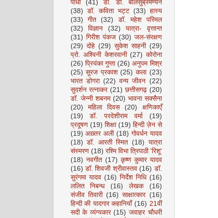
पाधा
(41)
डॉ. डी. बालसुब्रमण्यन
(38)
डॉ. कविता भट्ट
(33)
हास्य
(33)
गीत
(32)
डॉ. महेश परिमल
(32)
विज्ञान
(32)
यात्रा- वृत्तान्त
(31)
गिरीश पंकज
(30)
जल-संरक्षण
(29)
दोहे
(29)
सुकेश साहनी
(29)
प्रो. अश्विनी केशरवानी
(27)
कोरोना
(26)
प्रियंका गुप्ता
(26)
अनुपम मिश्र
(25)
सूरज प्रकाश
(25)
कला
(23)
भारत डोगरा
(22)
वन्य जीवन
(22)
सुदर्शन रत्नाकर
(21)
छत्तीसगढ़
(20)
डॉ. जेन्नी शबनम
(20)
भावना सक्सैना
(20)
महिला दिवस
(20)
क्षणिकाएँ
(19)
डॉ. परदेशीराम वर्मा
(19)
प्रदूषण
(19)
शिक्षा
(19)
हिन्दी ज़ेन से
(19)
अख़्तर अली
(18)
गोवर्धन यादव
(18)
डॉ. आरती स्मित
(18)
यात्रा
संस्मरण
(18)
रश्मि विभा त्रिपाठी 'रिशू'
(18)
नवगीत
(17)
कृष्ण कुमार यादव
(16)
डॉ. शिवजी श्रीवास्तव
(16)
डॉ.
सुरंगमा यादव
(16)
निर्देश निधि
(16)
ललित निबन्ध
(16)
लेखक
(16)
संजीव तिवारी
(16)
साक्षात्कार
(16)
हिन्दी की यादगार कहानियाँ
(16)
21वीं
सदी के व्यंग्यकार
(15)
जवाहर चौधरी