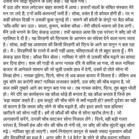
उससे
मैंने
सीढ़ी
सुधारने
के
लिए
कहा।
वह
चला
गया।
मैं
उठा
और
शाल
लपेटकर
बाहर
बरामदे
में
आया।
हजारों
सालों
के
संचित
संस्कार
मेरे
मन
पर
लदे
हैं
;
टनों
कवि
-
कल्पनाएँ
जमी
हैं।
सोचा
,
वसंत
है
तो
कोयल
होगी
ही।
पर
न
कहीं
कोयल
दिखी
न
उसकी
कूक
सुनाई
दी।
सामने
की
हवेली
के
कंगूरे
पर
बैठा
कौआ
'
काँव
-
काँव
'
कर
उठा।
काला
,
कुरूप
,
कर्कश
कौआ
-
मेरी
सौदर्य
-
भावना
को
ठेस
लगी।
मैंने
उसे
भगाने
के
लिए
कंकड़
उठाया।
तभी
खयाल
आया
कि
एक
परंपरा
ने
कौए
को
भी
प्रतिष्ठा
दे
दी
है।
यह
विरहणी
को
प्रियतम
के
आगमन
का
संदेसा
देने
वाला
माना
जाता
है।
सोचा
,
कहीं
यह
आसपास
की
किसी
विरहणी
को
प्रिय
के
आने
का
सगुन
न
बता
रहा
हो।
मै।
विरहणियों
के
रास्ते
में
कभी
नहीं
आता
;
पतिव्रताओं
से
तो
बहुत
डरता
हूँ।
मैंने
कंकड़
डाल
दिया।
कौआ
फिर
बोला।
नायिका
ने
सोने
से
उसकी
चोंच
मढ़ाने
का
वायदा
कर
दिया
होगा।
शाम
की
गाड़ी
से
अगर
नायक
दौरे
से
वापिस
आ
गया
,
तो
कल
नायिका
बाजार
से
आनेवाले
सामान
की
जो
सूची
उसके
हाथ
में
देगी
,
उसमें
दो
तोले
सोना
भी
लिखा
होगा।
नायक
पूछेगा
,
प्रिये
,
सोना
तो
अब
काला
बाजार
में
मिलता
है।
लेकिन
अब
तुम
सोने
का
करोगी
क्या
?
नायिका
लजाकर
कहेगी
,
उस
कौए
की
चोंच
मढ़ाना
है
,
जो
कल
सबेरे
तुम्हारे
आने
का
सगुन
बता
गया
था।
तब
नायक
कहेगा
,
प्रिय
,
तुम
बहुत
भोली
हो।
मेरे
दौरे
का
कार्यक्रम
यह
कौआ
थोड़े
ही
बनाता
है
;
वह
कौआ
बनाता
है
जिसे
हम
'
बड़ा
साहब
'
कहते
हैं।
इस
कलूटे
की
चोंच
सोने
से
क्यों
मढ़ाती
हो
?
हमारी
दुर्दशा
का
यही
तो
कारण
है
कि
तमाम
कौए
सोने
से
चोंच
मढ़ाते
हैं
,
और
इधर
हमारे
पास
हथियार
खरीदने
को
सोना
नहीं
हैं।
हमें
तो
कौओं
की
चोंच
से
सोना
खरोंच
लेना
है।
जो
आनाकानी
करेंगे
,
उनकी
चोंच
काटकर
सोना
निकाल
लेंगे।
प्रिये
,
वही
बड़ी
गलत
परंपरा
है
,
जिसमें
हंस
और
मोर
की
चोंच
तो
नंगी
रहे
,
पर
कौए
की
चोंच
सुंदरी
खुद
सोना
मढ़े।
नायिका
चुप
हो
जाएगी।
स्वर्ण
-
नियंत्रण
कानून
से
सबसे
ज्यादा
नुकसान
कौओं
और
विरहणियों
का
हुआ
है।
अगर
कौए
ने
14
केरेट
के
सोने
से
चोंच
मढ़ाना
स्वीकार