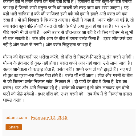
बर्फीली
हवा
ने
हमारे
वसंत
का
गला
दबा
दिया
है।
हिमालय
के
पार
बहुत
-
सा
बर्फ
बनाया
जा
रहा
है
जिसमें
सारी
मनुष्य
जाति
को
मछली
की
तरह
जमा
कर
रखा
जाएगा।
यह
बड़ी
भारी
साजिश
है
बर्फ
की
साजिश
!
इसी
बर्फ
की
हवा
ने
हमारे
आते
वसंत
को
दबा
रखा
है।
यों
हमें
विश्वास
है
कि
वसंत
आएगा।
शेली
ने
कहा
है
, '
अगर
शीत
आ
गई
है
,
तो
क्या
वसंत
बहुत
पीछे
होगा
?
वसंत
तो
शीत
के
पीछे
लगा
हुआ
ही
आ
रहा
है।
पर
उसके
पीछे
गरमी
भी
तो
लगी
है।
अभी
उत्तर
से
शीत
-
लहर
आ
रही
है
तो
फिर
पश्चिम
से
लू
भी
तो
चल
सकती
है।
बर्फ
और
आग
के
बीच
में
हमारा
वसंत
फँसा
है।
इधर
शीत
उसे
दबा
रही
है
और
उधर
से
गरमी।
और
वसंत
सिकुड़ता
जा
रहा
है।
मौसम
की
मेहरबानी
पर
भरोसा
करेंगे
,
तो
शीत
से
निपटते
-
निपटते
लू
तंग
करने
लगेगी।
मौसम
के
इंतजार
से
कुछ
नहीं
होगा।
वसंत
अपने
आप
नहीं
आता
;
उसे
लाया
जाता
है।
सहज
आनेवाला
तो
पतझड़
होता
है
,
वसंत
नहीं।
अपने
आप
तो
पत्ते
झड़ते
हैं।
नए
पत्ते
तो
वृक्ष
का
प्राण
-
रस
पीकर
पैदा
होते
हैं।
वसंत
यों
नहीं
आता।
शीत
और
गरमी
के
बीच
से
जो
जितना
वसंत
निकाल
सके
,
निकाल
लें।
दो
पाटों
के
बीच
में
फँसा
है
,
देश
का
वसंत।
पाट
और
आगे
खिसक
रहे
हैं।
वसंत
को
बचाना
है
तो
जोर
लगाकर
इन
दोनों
पाटों
को
पीछे
ढकेलो
-
इधर
शीत
को
,
उधर
गरमी
को।
तब
बीच
में
से
निकलेगा
हमारा
घायल
वसंत।
udanti.com
-
February 12, 2019
Share