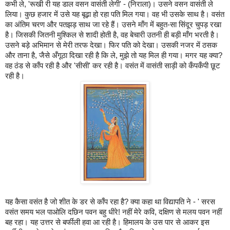
कभी
ले
, '
रूखी
री
यह
डाल
वसन
वासंती
लेगी
' - (
निराला
)
।
उसने
वसन
वासंती
ले
लिया।
कुछ
हजार
में
उसे
यह
बूढ़ा
हो
रहा
पति
मिल
गया।
वह
भी
उसके
साथ
है।
वसंत
का
अंतिम
चरण
और
पतझड़
साथ
जा
रहे
हैं।
उसने
माँग
में
बहुत
-
सा
सिंदूर
चुपड़
रखा
है।
जिसकी
जितनी
मुश्किल
से
शादी
होती
है
,
वह
बेचारी
उतनी
ही
बड़ी
माँग
भरती
है।
उसने
बड़े
अभिमान
से
मेरी
तरफ
देखा।
फिर
पति
को
देखा।
उसकी
नजर
में
ठसक
और
ताना
है
,
जैसे
अँगूठा
दिखा
रही
है
कि
ले
,
मुझे
तो
यह
मिल
ही
गया।
मगर
यह
क्या
?
वह
ठंड
से
काँप
रही
है
और
'
सीसी
'
कर
रही
है।
वसंत
में
वासंती
साड़ी
को
कँपकँपी
छूट
रही
है।
यह
कैसा
वसंत
है
जो
शीत
के
डर
से
काँप
रहा
है
?
क्या
कहा
था
विद्यापति
ने
-
'
सरस
वसंत
समय
भल
पाओलि
दछिन
पवन
बहु
धीरे
!
नहीं
मेरे
कवि
,
दक्षिण
से
मलय
पवन
नहीं
बह
रहा।
यह
उत्तर
से
बर्फीली
हवा
आ
रही
है।
हिमालय
के
उस
पार
से
आकर
इस