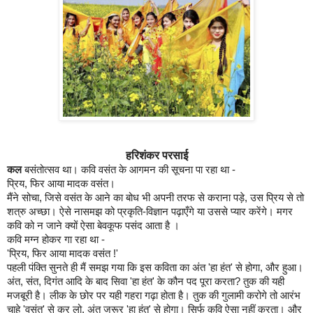
हरिशंकर
परसाई
कल
बसंतोत्सव
था।
कवि
वसंत
के
आगमन
की
सूचना
पा
रहा
था
-
प्रिय
,
फिर
आया
मादक
वसंत।
मैंने
सोचा
,
जिसे
वसंत
के
आने
का
बोध
भी
अपनी
तरफ
से
कराना
पड़े
,
उस
प्रिय
से
तो
शत्रु
अच्छा।
ऐसे
नासमझ
को
प्रकृति
-
विज्ञान
पढ़ाएँगे
या
उससे
प्यार
करेंगे।
मगर
कवि
को
न
जाने
क्यों
ऐसा
बेवकूफ
पसंद
आता
है
।
कवि
मग्न
होकर
गा
रहा
था
-
'
प्रिय
,
फिर
आया
मादक
वसंत
!
'
पहली
पंक्ति
सुनते
ही
मैं
समझ
गया
कि
इस
कविता
का
अंत
'
हा
हंत
'
से
होगा
,
और
हुआ।
अंत
,
संत
,
दिगंत
आदि
के
बाद
सिवा
'
हा
हंत
'
के
कौन
पद
पूरा
करता
?
तुक
की
यही
मजबूरी
है।
लीक
के
छोर
पर
यही
गहरा
गढ़ा
होता
है।
तुक
की
गुलामी
करोगे
तो
आरंभ
चाहे
'
वसंत
'
से
कर
लो
,
अंत
जरूर
'
हा
हंत
'
से
होगा।
सिर्फ
कवि
ऐसा
नहीं
करता।
और