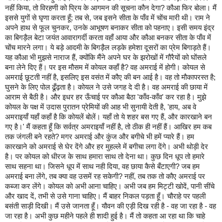
नहीं
किया
,
तो
विरहणी
को
प्रिय
के
आगमन
की
सूचना
कौन
देगा
?
कौआ
फिर
बोला।
मैं
इससे
युगों
से
घृणा
करता
हूँ
;
तब
से
,
जब
इसने
सीता
के
पाँव
में
चोंच
मारी
थी।
राम
ने
अपने
हाथ
से
फूल
चुनकर
,
उनके
आभूषण
बनाकर
सीता
को
पहनाए।
इसी
समय
इंद्र
का
बिगड़ैल
बेटा
जयंत
आवारागर्दी
करता
वहाँ
आया
और
कौआ
बनकर
सीता
के
पाँव
में
चोंच
मारने
लगा।
ये
बड़े
आदमी
के
बिगड़ैल
लड़के
हमेशा
दूसरों
का
प्रेम
बिगाड़ते
हैं।
यह
कौआ
भी
मुझसे
नाराज
हैं
,
क्योंकि
मैंने
अपने
घर
के
झरोखों
में
गौरैयों
को
घोंसले
बना
लेने
दिए
हैं।
पर
इस
मौसम
में
कोयल
कहाँ
है
?
वह
अमराई
में
होगी।
कोयल
से
अमराई
छूटती
नहीं
है
,
इसलिए
इस
वसंत
में
कौए
की
बन
आई
है।
वह
तो
मौकापरस्त
है
;
घुसने
के
लिए
पोल
ढूँढ़ता
है।
कोयल
ने
उसे
जगह
दे
दी
है।
वह
अमराई
की
छाया
में
आराम
से
बैठी
है।
और
इधर
हर
ऊँचाई
पर
कौआ
बैठा
'
काँव
-
काँव
'
कर
रहा
है।
मुझे
कोयल
के
पक्ष
में
उदास
पुरातन
प्रेमियों
की
आह
भी
सुनायी
देती
है
, '
हाय
,
अब
वे
अमराइयाँ
यहाँ
कहाँ
है
कि
कोयलें
बोलें।
यहाँ
तो
ये
शहर
बस
गए
हैं
,
और
कारखाने
बन
गए
है।
'
मैं
कहता
हूँ
कि
सर्वत्र
अमराइयाँ
नहीं
है
,
तो
ठीक
ही
नहीं
हैं।
आखिर
हम
कब
तक
जंगली
बने
रहते
?
मगर
अमराई
और
कुंज
और
बगीचे
भी
हमें
प्यारे
हैं।
हम
कारखाने
को
अमराई
से
घेर
देंगे
और
हर
मुहल्ले
में
बगीचा
लगा
देंगे।
अभी
थोड़ी
देर
है।
पर
कोयल
को
धीरज
के
साथ
हमारा
साथ
तो
देना
था।
कुछ
दिन
धूप
तो
हमारे
साथ
सहना
था।
जिसने
धूप
में
साथ
नही
दिया
,
वह
छाया
कैसे
बँटाएगी
?
जब
हम
अमराई
बना
लेंगे
,
तब
क्या
वह
उसमें
रह
सकेगी
?
नहीं
,
तब
तक
तो
कौए
अमराई
पर
कब्जा
कर
लेंगे।
कोयल
को
अभी
आना
चाहिए।
अभी
जब
हम
मिट्टी
खोदें
,
पानी
सींचे
और
खाद
दें
,
तभी
से
उसे
गाना
चाहिए।
मैं
बाहर
निकल
पड़ता
हूँ।
चौराहे
पर
पहली
बसंती
साड़ी
दिखी।
मैं
उसे
जानता
हूँ।
यौवन
की
एड़ी
दिख
रही
है
-
वह
जा
रहा
है
-
वह
जा
रहा
है।
अभी
कुछ
महीने
पहले
ही
शादी
हुई
है।
मैं
तो
कहता
आ
रहा
था
कि
चाहे