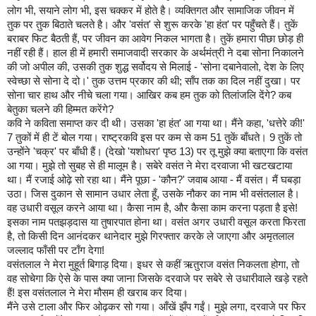
लोग
भी
,
सयाने
लोग
भी
,
इस
चक्कर
में
होते
है।
व्यक्तिगत
और
सामाजिक
जीवन
में
तुक
पर
तुक
बिठाते
चलते
है।
और
'
वसंत
'
से
शुरू
करके
'
हा
हंत
'
पर
पहुँचते
हैं।
तुकें
बराबर
फिट
बैठती
हैं
,
पर
जीवन
का
आवेग
निकल
भागता
है।
तुकें
हमारा
पीछा
छोड़
ही
नहीं
रही
हैं।
हाल
ही
में
हमारी
समाजवादी
सरकार
के
अर्थमंत्री
ने
दबा
सोना
निकालने
की
जो
अपील
की
,
उसकी
तुक
शुद्ध
सर्वोदय
से
मिलाई
-
'
सोना
दबानेवालो
,
देश
के
लिए
स्वेच्छा
से
सोना
दे
दो।
'
तुक
उत्तम
प्रकार
की
थी
;
साँप
तक
का
दिल
नहीं
दुखा।
पर
सोना
चार
हाथ
और
नीचे
चला
गया।
आखिर
कब
हम
तुक
को
तिलांजलि
देंगे
?
कब
बेतुका
चलने
की
हिम्मत
करेंगे
?
कवि
ने
कविता
समाप्त
कर
दी
थी।
उसका
'
हा
हंत
'
आ
गया
था।
मैंने
कहा
, '
धत्तेरे
की
!
'
7
तुकों
में
ही
टें
बोल
गया।
राष्ट्रकवि
इस
पर
कम
से
कम
51
तुकें
बाँधते।
9
तुकें
तो
उन्होंने
'
चक्र
'
पर
बाँधी
हैं।
(
देखो
'
यशोधरा
'
पृष्ठ
13)
पर
तू
मुझे
क्या
बताएगा
कि
वसंत
आ
गया।
मुझे
तो
सुबह
से
ही
मालूम
है।
सबेरे
वसंत
ने
मेरा
दरवाजा
भी
खटखटाया
था।
मैं
रजाई
ओढ़े
सो
रहा
था।
मैंने
पूछा
-
'
कौन
?'
जवाब
आया
-
मैं
वसंत।
मैं
घबड़ा
उठा।
जिस
दुकान
से
सामान
उधार
लेता
हूँ
,
उसके
नौकर
का
नाम
भी
वसंतलाल
है।
वह
उधारी
वसूल
करने
आया
था।
कैसा
नाम
है
,
और
कैसा
काम
करना
पड़ता
है
इसे
!
इसका
नाम
पतझड़दास
या
तुषारपात
होना
था।
वसंत
अगर
उधारी
वसूल
करता
फिरता
है
,
तो
किसी
दिन
आनंदकर
थानेदार
मुझे
गिरफ्तार
करके
ले
जाएगा
और
अमृतलाल
जल्लाद
फाँसी
पर
टाँग
देगा
!
वसंतलाल
ने
मेरा
मुहूर्त
बिगाड़
दिया।
इधर
से
कहीं
ऋतुराज
वसंत
निकलता
होगा
,
तो
वह
सोचेगा
कि
ऐसे
के
पास
क्या
जाना
जिसके
दरवाजे
पर
सबेरे
से
उधारीवाले
खड़े
रहते
हैं
!
इस
वसंतलाल
ने
मेरा
मौसम
ही
खराब
कर
दिया।
मैंने
उसे
टाला
और
फिर
ओढ़कर
सो
गया।
आँखें
झँप
गईं।
मुझे
लगा
,
दरवाजे
पर
फिर