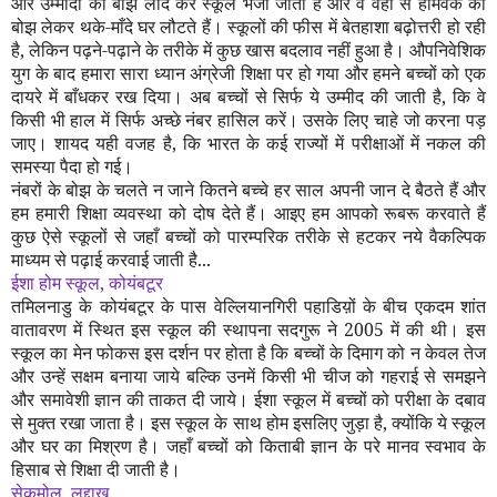
और उम्मीदों का बोझ लाद कर स्कूल भेजा जाता है और वे वहाँ से होमवर्क का
बोझ लेकर थके-माँदे घर लौटते हैं। स्कूलों की फीस में बेतहाशा बढ़ोत्तरी हो रही
है
,
लेकिन पढ़ने-पढ़ाने के तरीके में कुछ खास बदलाव नहीं हुआ है। औपनिवेशिक
युग के बाद हमारा सारा ध्यान अंग्रेजी शिक्षा पर हो गया और हमने बच्चों को एक
दायरे में बाँधकर रख दिया। अब बच्चों से सिर्फ ये उम्मीद की जाती है
,
कि वे
किसी भी हाल में सिर्फ अच्छे नंबर हासिल करें। उसके लिए चाहे जो करना पड़
जाए। शायद यही वजह है
,
कि भारत के कई राज्यों में परीक्षाओं में नकल की
समस्या पैदा हो गई।
नंबरों के बोझ के चलते न जाने कितने बच्चे हर साल अपनी जान दे बैठते हैं और
हम हमारी शिक्षा व्यवस्था को दोष देते हैं। आइए हम आपको रूबरू करवाते हैं
कुछ ऐसे स्कूलों से जहाँ बच्चों को पारम्परिक तरीके से हटकर नये वैकल्पिक
माध्यम से पढ़ाई करवाई जाती है...
ईशा होम स्कूल
,
कोयंबटूर
तमिलनाडु के कोयंबटूर के पास वेल्लियानगिरी पहाडिय़ों के बीच एकदम शांत
वातावरण में स्थित इस स्कूल की स्थापना सदगुरू ने
2005
में की थी। इस
स्कूल का मेन फोकस इस दर्शन पर होता है कि बच्चों के दिमाग को न केवल तेज
और उन्हें सक्षम बनाया जाये बल्कि उनमें किसी भी चीज को गहराई से समझने
और समावेशी ज्ञान की ताकत दी जाये। ईशा स्कूल में बच्चों को परीक्षा के दबाव
से मुक्त रखा जाता है। इस स्कूल के साथ होम इसलिए जुड़ा है
,
क्योंकि ये स्कूल
और घर का मिश्रण है। जहाँ बच्चों को किताबी ज्ञान के परे मानव स्वभाव के
हिसाब से शिक्षा दी जाती है।
सेकमोल
,
लद्दाख