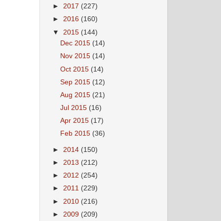
►
2017
(227)
►
2016
(160)
▼
2015
(144)
Dec 2015
(14)
Nov 2015
(14)
Oct 2015
(14)
Sep 2015
(12)
Aug 2015
(21)
Jul 2015
(16)
Apr 2015
(17)
Feb 2015
(36)
►
2014
(150)
►
2013
(212)
►
2012
(254)
►
2011
(229)
►
2010
(216)
►
2009
(209)