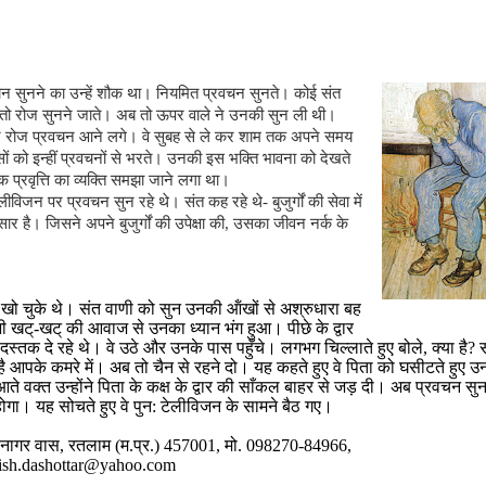
न सुनने का उन्हें शौक था। नियमित प्रवचन सुनते। कोई संत
 तो रोज सुनने जाते। अब तो ऊपर वाले ने उनकी सुन ली थी।
 रोज प्रवचन आने लगे। वे सुबह से ले कर शाम तक अपने समय
सों को इन्हीं प्रवचनों से भरते। उनकी इस भक्ति भावना को देखते
्मिक प्रवृत्ति का व्यक्ति समझा जाने लगा था।
ीविजन पर प्रवचन सुन रहे थे। संत कह रहे थे- बुजुर्गों की सेवा में
र है। जिसने अपने बुजुर्गों की उपेक्षा की
,
उसका जीवन नर्क के
ें खो चुके थे। संत वाणी को सुन उनकी ऑंखों से अश्रुधारा बह
 खट्-खट् की आवाज से उनका ध्यान भंग हुआ। पीछे के द्वार
ा दस्तक दे रहे थे। वे उठे और उनके पास पहुँचे। लगभग चिल्लाते हुए बोले
,
क्या है
?
है आपके कमरे में। अब तो चैन से रहने दो। यह कहते हुए वे पिता को घसीटते हुए उनक
े वक्त उन्होंने पिता के कक्ष के द्वार की साँकल बाहर से जड़ दी। अब प्रवचन सुनन
गा। यह सोचते हुए वे पुन: टेलीविजन के सामने बैठ गए।
नागर वास
,
रतलाम (म.प्र.)
457001,
मो.
098270-84966,
ish.dashottar@yahoo.com