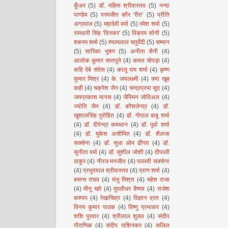
कुँअर
(5)
डॉ. महिमा श्रीवास्तव
(5)
नन्दा
पाण्डेय
(5)
परमजीत कौर 'रीत’
(5)
प्रीति
अग्रवाल
(5)
महादेवी वर्मा
(5)
रमेश शर्मा
(5)
रामधारी सिंह 'दिनकर'
(5)
विक्रम सोनी
(5)
शबनम शर्मा
(5)
श्यामलाल चतुर्वेदी
(5)
सम्मान
(5)
सारिका भूषण
(5)
अनीता सैनी
(4)
आलोक कुमार सातपुते
(4)
कमल चोपड़ा
(4)
कहि देबे संदेस
(4)
कालू राम शर्मा
(4)
कृष्ण
कुमार मिश्र
(4)
के. जयलक्ष्मी
(4)
क्या खूब
कही
(4)
चक्रेश जैन
(4)
चन्द्रप्रभा सूद
(4)
जयप्रकाश मानस
(4)
जैस्मिन जोविअल
(4)
ज्योति जैन
(4)
डॉ. कौशलेन्द्र
(4)
डॉ.
खुशालसिंह पुरोहित
(4)
डॉ. गोपाल बाबू शर्मा
(4)
डॉ. दीपेन्द्र कमथान
(4)
डॉ. पूर्वा शर्मा
(4)
डॉ. मुकेश असीमित
(4)
डॉ. शैलजा
सक्सेना
(4)
डॉ. सुधा ओम ढींगरा
(4)
डॉ.
सुनीता वर्मा
(4)
डॉ. सुशील जोशी
(4)
दीपाली
ठाकुर
(4)
नीरज मनजीत
(4)
पल्लवी सक्सेना
(4)
प्रभुदयाल श्रीवास्तव
(4)
प्राण शर्मा
(4)
बसन्त राघव
(4)
मंजु मिश्रा
(4)
महेश राजा
(4)
मीनू खरे
(4)
मुरलीधर वैष्णव
(4)
राजेश
कश्यप
(4)
रेखाचित्र
(4)
विज्ञान व्रत
(4)
विनय कुमार पाठक
(4)
विष्णु प्रभाकर
(4)
शशि पुरवार
(4)
श्रीलाल शुक्ल
(4)
संदीप
पौराणिक
(4)
संदीप राशिनकर
(4)
सलिल