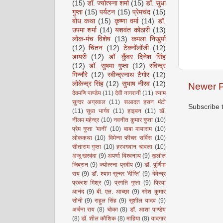
(15)
डॉ. ज्योत्स्ना शर्मा
(15)
डॉ. सुधा
गुप्ता
(15)
पर्यटन
(15)
प्रेमचंद
(15)
बोध कथा
(15)
कृष्णा वर्मा
(14)
डॉ.
उपमा शर्मा
(14)
यशवंत कोठारी
(13)
लोक-मंच विशेष
(13)
कमला निखुर्पा
(12)
चिंतन
(12)
टेक्नॉलॉजी
(12)
डायरी
(12)
डॉ. कुँवर दिनेश सिंह
(12)
डॉ. सुषमा गुप्ता
(12)
रविन्द्र
गिन्नौरे
(12)
रवीन्द्रनाथ टैगोर
(12)
लोकेन्द्र सिंह
(12)
सुभाष नीरव
(12)
Newer P
देवमणि पाण्डेय
(11)
देवी नागरानी
(11)
श्याम
सुन्दर अग्रवाल
(11)
सआदत हसन मंटो
Subscribe 
(11)
सुधा भार्गव
(11)
हाइबन
(11)
डॉ.
नीलम महेन्द्र
(10)
नवनीत कुमार गुप्ता
(10)
प्रेम गुप्ता 'मानी’
(10)
बाबा मायाराम
(10)
लोककथा
(10)
विमेन्स फीचर सर्विस
(10)
सीताराम गुप्ता
(10)
हरभगवान चावला
(10)
अंजू खरबंदा
(9)
अपर्णा विश्वनाथ
(9)
ख़लील
जिब्रान
(9)
ज्योत्स्ना प्रदीप
(9)
डॉ. पूर्णिमा
राय
(9)
डॉ. श्याम सुन्दर 'दीप्ति'
(9)
देवेन्द्र
प्रकाश मिश्र
(9)
प्रगति गुप्ता
(9)
प्रिया
आनंद
(9)
बी. एल. आच्छा
(9)
रमेश कुमार
सोनी
(9)
राहुल सिंह
(9)
सुशील यादव
(9)
अर्चना राय
(8)
चोका
(8)
डॉ. आशा पाण्डेय
(8)
डॉ. शील कौशिक
(8)
माहिया
(8)
यादगार