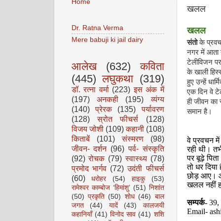
Home
खलल
Dr. Ratna Verma
खलल
Mere babuji ki jail dairy
संतो
के प्रवच
नगर में आता
टेलीविजन पर
आलेख
(632)
कविता
के खाली हिस्
(445)
लघुकथा
(319)
हुए उन्हें धार
डॉ. रत्ना वर्मा
(223)
इस अंक में
एक दिन वे टेल
(197)
अनकही
(195)
व्यंग्य
ही जीवन का सा
(140)
प्रेरक
(135)
पर्यावरण
समान है।
(128)
स्रोत फीचर्स
(128)
विजय जोशी
(109)
कहानी
(108)
किताबें
(101)
संस्मरण
(98)
वे प्रवचन म
जीवन- दर्शन
(96)
पर्व- संस्कृति
रही थी। तभी
(92)
रोचक
(79)
स्वास्थ्य
(78)
पर बूढ़े पित
तो धर दिया 
प्रमोद भार्गव
(72)
उदंती फीचर्स
छोड़ आए। आत
(60)
धरोहर
(54)
हाइकु
(53)
खलल नहीं हो
रामेश्वर काम्बोज ‘हिमांशु’
(51)
निशांत
(50)
प्रकृति
(50)
शोध
(46)
बाल
सम्पर्क-
39,
जगत
(44)
यादें
(43)
कालजयी
Email-
ash
कहानियाँ
(41)
विनोद साव
(41)
शशि