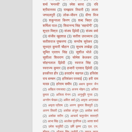
शर्मा 'मनस्वी'
(3)
रमेश बतरा
(3)
रवि
श्रीवास्तव
(3)
रामहृदय तिवारी
(3)
लाला
जगदलपुरी
(3)
लोक-जीवन
(3)
वीणा विज
(3)
शकुन्तला किरण
(3)
शब्द चित्र
(3)
शर्मिला पाल
(3)
शिवानन्द सिंह ‘सहयोगी’
(3)
शुभ्रा मिश्रा
(3)
संजय द्विवेदी
(3)
संजय वर्मा
(3)
संजीव खुदशाह
(3)
सतीश उपाध्याय
(3)
सतीशराज पुष्करणा
(3)
सन्तोष सुपेकर
(3)
सुभद्रा कुमारी चौहान
(3)
सुभाष लखेड़ा
(3)
सुमित प्रताप सिंह
(3)
सुशील भोले
(3)
सुशीला शिवराण
(3)
सोमेश केलकर
(3)
सोहनलाल द्विवेदी
(3)
स्वराज सिंह
(3)
स्वराज्य कुमार
(3)
हजारी प्रसाद द्विवेदी
(3)
हरकीरत हीर
(3)
हरदर्शन सहगल
(3)
हरिवंश
राय बच्चन
(3)
हरिशंकर परसाई
(3)
हरी राम
यादव
(3)
हरेराम समीप
(3)
अक्षय कुमार जैन
(2)
अखिल रायजादा
(2)
अजय मोहन
(2)
अजित
कुमार
(2)
अजिता मेनन
(2)
अनुभूति गुप्ता
(2)
अन्तोन चेखव
(2)
अमित वर्मा
(2)
अमृता अग्रवाल
(2)
अमृता प्रीतम
(2)
अरुण कुमार शिवपुरी
(2)
अरुण तिवारी
(2)
अशोक अंजुम
(2)
अशोक शर्मा
(2)
अशोक सरीन
(2)
आचार्य चतुरसेन शास्त्री
(2)
आभा सिंह
(2)
आलोक पुराणिक
(2)
आशा शर्मा
(2)
उमेश चतुर्वेदी
(2)
उर्मि कृष्ण
(2)
एल. एन.
शीतल
(2)
ओंकार सिंह जनौटी
(2)
कमल कपूर