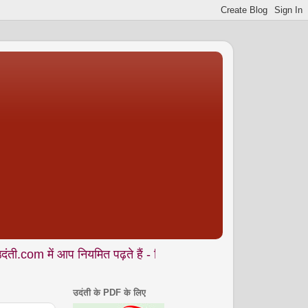
आप नियमित पढ़ते हैं - शिक्षा • समाज • कला- संस्कृति • पर्यावरण आदि स
उदंती के PDF के लिए