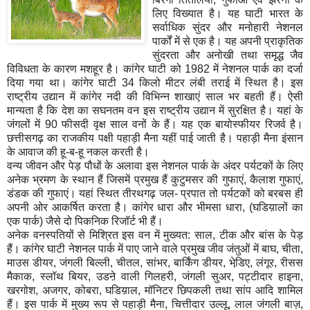
लिए विख्यात है। यह घाटी भारत के
सर्वाधिक सुंदर और मनोहारी नेशनल
पार्कों में से एक है। यह अपनी प्राकृतिक
सुंदरता और अनोखी तथा समृद्ध जैव
विविधता के कारण मशहूर है। कांगेर घाटी को 1982 में नेशनल पार्क का दर्जा
दिया गया था। कांगेर घाटी 34 किलो मीटर लंबी तराई में स्थित है। इस
राष्ट्रीय उद्यान में कांगेर नदी की विभिन्न शाखाएं साल भर बहती हैं। ऐसी
मान्यता है कि देश का सघनतम वन इस राष्ट्रीय उद्यान में सुरक्षित है। यहां के
जंगलों में 90 फीसदी वृक्ष साल वनों के हैं। यह एक बायोस्फीयर रिजर्व है।
छत्तीसगढ़ का राजकीय पक्षी पहाड़ी मैना यहीं पाई जाती है। पहाड़ी मैना इंसान
के आवाज की हू-ब-हू नकल करती है।
वन्य जीवन और पेड़ पौधों के अलावा इस नेशनल पार्क के अंदर पर्यटकों के लिए
अनेक भ्रमण के स्थान हैं जिसमें प्रमुख हैं कुटुमसर की गुफाएं, कैलाश गुफाएं,
डंडक की गुफाएं। यहां स्थित तीरथगढ़ जल- प्रपात तो पर्यटकों को बरबस ही
अपनी ओर आकर्षित करता है। कांगेर धारा और भीमसा धारा, (घडिय़ालों का
एक पार्क) जैसे दो पिकनिक रिजॉर्ट भी हैं।
अनेक वनस्पतियों से मिश्रित इस वन में मुख्यत: साल, टीक और बांस के पेड़
हैं। कांगेर घाटी नेशनल पार्क में पाए जाने वाले प्रमुख जीव जंतुओं में बाघ, चीता,
माउस डीयर, जंगली बिल्ली, चीतल, सांभर, बार्किंग डीयर, भेडि़ए, लंगूर, रीसस
मैकाक, स्लॉथ बियर, उडऩे वाली गिलहरी, जंगली सुअर, पट्टीदार हाइना,
खरगोश, अजगर, कोबरा, घडिय़ाल, मॉनिटर छिपकली तथा सांप आदि शामिल
हैं। इस पार्क में मुख्य रूप से पहाड़ी मैना, चित्तीदार उल्लू, लाल जंगली बाज़,