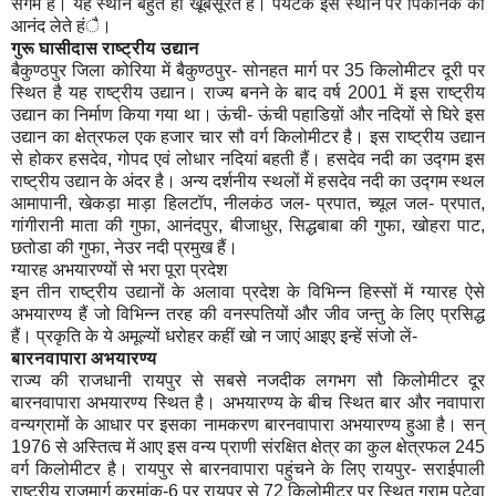
संगम है। यह स्थान बहुत ही खूबसूरत है। पर्यटक इस स्थान पर पिकनिक का
आनंद लेते हंै।
गुरू घासीदास राष्ट्रीय उद्यान
बैकुण्ठपुर जिला कोरिया में बैकुण्ठपुर- सोनहत मार्ग पर 35 किलोमीटर दूरी पर
स्थित है यह राष्ट्रीय उद्यान। राज्य बनने के बाद वर्ष 2001 में इस राष्ट्रीय
उद्यान का निर्माण किया गया था। ऊंची- ऊंची पहाडिय़ों और नदियों से घिरे इस
उद्यान का क्षेत्रफल एक हजार चार सौ वर्ग किलोमीटर है। इस राष्ट्रीय उद्यान
से होकर हसदेव, गोपद एवं लोधार नदियां बहती हैं। हसदेव नदी का उद्गम इस
राष्ट्रीय उद्यान के अंदर है। अन्य दर्शनीय स्थलों में हसदेव नदी का उद्गम स्थल
आमापानी, खेकड़ा माड़ा हिलटॉप, नीलकंठ जल- प्रपात, च्यूल जल- प्रपात,
गांगीरानी माता की गुफा, आनंदपुर, बीजाधुर, सिद्धबाबा की गुफा, खोहरा पाट,
छतोडा की गुफा, नेउर नदी प्रमुख हैं।
ग्यारह अभयारण्यों से भरा पूरा प्रदेश
इन तीन राष्ट्रीय उद्यानों के अलावा प्रदेश के विभिन्न हिस्सों में ग्यारह ऐसे
अभयारण्य हैं जो विभिन्न तरह की वनस्पतियों और जीव जन्तु के लिए प्रसिद्ध
हैं। प्रकृति के ये अमूल्यों धरोहर कहीं खो न जाएं आइए इन्हें संजो लें-
बारनवापारा अभयारण्य
राज्य की राजधानी रायपुर से सबसे नजदीक लगभग सौ किलोमीटर दूर
बारनवापारा अभयारण्य स्थित है। अभयारण्य के बीच स्थित बार और नवापारा
वन्यग्रामों के आधार पर इसका नामकरण बारनवापारा अभयारण्य हुआ है। सन्
1976 से अस्तित्व में आए इस वन्य प्राणी संरक्षित क्षेत्र का कुल क्षेत्रफल 245
वर्ग किलोमीटर है। रायपुर से बारनवापारा पहुंचने के लिए रायपुर- सराईपाली
राष्ट्रीय राजमार्ग क्रमांक-6 पर रायपुर से 72 किलोमीटर पर स्थित ग्राम पटेवा