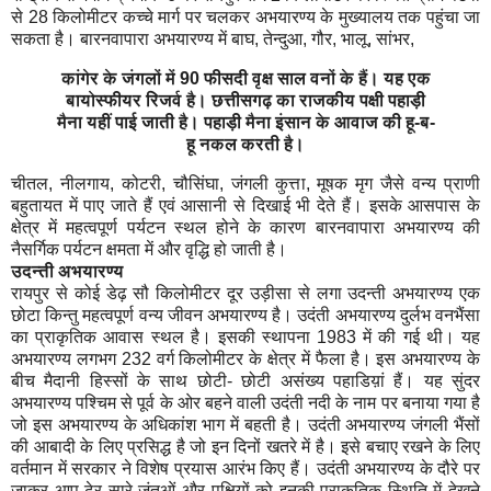
से 28 किलोमीटर कच्चे मार्ग पर चलकर अभयारण्य के मुख्यालय तक पहुंचा जा
सकता है। बारनवापारा अभयारण्य में बाघ, तेन्दुआ, गौर, भालू, सांभर,
कांगेर के जंगलों में 90 फीसदी वृक्ष साल वनों के हैं। यह एक
बायोस्फीयर रिजर्व है। छत्तीसगढ़ का राजकीय पक्षी पहाड़ी
मैना यहीं पाई जाती है। पहाड़ी मैना इंसान के आवाज की हू-ब-
हू नकल करती है।
चीतल, नीलगाय, कोटरी, चौसिंघा, जंगली कुत्ता, मूषक मृग जैसे वन्य प्राणी
बहुतायत में पाए जाते हैं एवं आसानी से दिखाई भी देते हैं। इसके आसपास के
क्षेत्र में महत्वपूर्ण पर्यटन स्थल होने के कारण बारनवापारा अभयारण्य की
नैसर्गिक पर्यटन क्षमता में और वृद्धि हो जाती है।
उदन्ती अभयारण्य
रायपुर से कोई डेढ़ सौ किलोमीटर दूर उड़ीसा से लगा उदन्ती अभयारण्य एक
छोटा किन्तु महत्वपूर्ण वन्य जीवन अभयारण्य है। उदंती अभयारण्य दुर्लभ वनभैंसा
का प्राकृतिक आवास स्थल है। इसकी स्थापना 1983 में की गई थी। यह
अभयारण्य लगभग 232 वर्ग किलोमीटर के क्षेत्र में फैला है। इस अभयारण्य के
बीच मैदानी हिस्सों के साथ छोटी- छोटी असंख्य पहाडिय़ां हैं। यह सुंदर
अभयारण्य पश्चिम से पूर्व के ओर बहने वाली उदंती नदी के नाम पर बनाया गया है
जो इस अभयारण्य के अधिकांश भाग में बहती है। उदंती अभयारण्य जंगली भैंसों
की आबादी के लिए प्रसिद्ध है जो इन दिनों खतरे में है। इसे बचाए रखने के लिए
वर्तमान में सरकार ने विशेष प्रयास आरंभ किए हैं। उदंती अभयारण्य के दौरे पर
जाकर आप ढेर सारे जंतुओं और पक्षियों को इनकी प्राकृतिक स्थिति में देखने