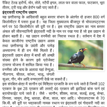
रैकिट टेल्ड ड्रोंगो, मोर, तोते, स्टैपी इगल, लाल फर वाला फाल, फटकार, भूरा
तीतर, ट्री पाइ और हेरॉन पक्षी पाए जाते हैं।
इंद्रावती राष्ट्रीय उद्यान
यह छत्तीसगढ़ के आदिवासी बहुल बस्तर संभाग के अंतर्गत दो हजार 800 वर्ग
किलोमीटर में पसरा हुआ है। यह जिला मुख्यालय बीजापुर से भोपालपट्टनम
मार्ग पर 50 किलोमीटर की दूरी पर है। इस राष्ट्रीय उद्यान का नाम बस्तर
अंचल की जीवनदायिनी इंद्रावती नदी के नाम पर रखा गया है जो इस उद्यान से
होकर बहती है। यह उद्यान वनभैंसो का निवास स्थल है। वर्तमान में देश में
केवल काजीरंगा राष्ट्रीय उ
द्यान असम
तथा छत्तीसगढ़ के उदंती और पामेड़
अभयारण्य में ही वन भैंसे मिलते हैं।
इंद्रावती उद्यान क्षेत्र में बाघों की अच्छी
संख्या होने के कारण इसे प्रोजेक्ट
टायगर योजना में शामिल किया गया है।
वनभैंसा और बाघ के अलावा यहां तेन्दुआ,
नीलगाय, चीतल, सांभर, भालू, जंगली
सुअर, गौर, मोर आदि वन्यप्राणी देखे जा सकते हैं।
इस संरक्षित क्षेत्र में सागौन एवं मिश्रित प्रजाति के वन पाये जाते है जिनमें 102
प्रकार के वृक्ष 28 प्रकार की लताऐं 46 प्रकार की झाडिय़ां बांस फर्न एवं
ब्रायोफाईट पाये जाते है। जैसे - सागौन, शीशम, साजा, सलई, हल्दू, सेन्हा,
तिनसा, जामुन, तेन्दू, धावडा, बीजा, साल, चार आदि। भोपालपटनम से 70
कि.मी. की दूरी पर भद्रकाली नामक स्थान पर इंद्रावती एवं गोदावरी नदी का