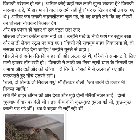
पिताजी परेशान हो उठे। आखिर कोई कहाँ तक लाठी झुला सकता है
?
पिताजी
बार-बार कहें
, '
मैं हार मानने वाला आदमी नहीं हूँ।
’
पर आखिर वह भी तंग आ गए
थे। आखिर जब उनकी सहनशीलता चुक गई
,
तो वह कहने लगे कि वह गौरैयों
का घोंसला नोचकर निकाल देंगे।
और वह फ़ौरन ही बाहर से एक स्टूल उठा लाए।
घोंसला तोडऩा कठिन काम नहीं था। उन्होंने पंखे के नीचे फर्श पर स्टूल रखा
और लाठी लेकर स्टूल पर चढ़ गए।
'
किसी को सचमुच बाहर निकालना हो
,
तो
उसका घर तोड़ देना चाहिए
,’
उन्होंने गुस्से से कहा।
घोंसले में से अनेक तिनके बाहर की ओर लटक रहे थे
,
गौरैयों ने सजावट के लिए
मानो झालर टाँग रखी हो। पिताजी ने लाठी का सिरा सूखी घास के तिनकों पर
जमाया और दाईं ओर को खींचा। दो तिनके घोंसले में से अलग हो गए और
फरफराते हुए नीचे उतरने लगे।
'
चलो
,
दो तिनके तो निकल गए
,’
माँ हँसकर बोलीं
, '
अब बाकी दो हजार भी
निकल जाएँगे!
’
तभी मैंने बाहर आँगन की ओर देखा और मुझे दोनों गौरैयाँ नजर आईं। दोनों
चुपचाप दीवार पर बैठी थीं। इस बीच दोनों कुछ-कुछ दुबला गई थीं
,
कुछ-कुछ
काली पड़ गई थीं। अब वे चहक भी नहीं रही थीं।