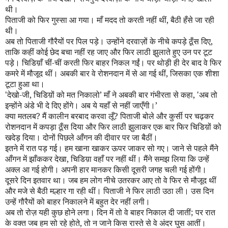
थी।
पिताजी को फिर गुस्सा आ गया। माँ मदद तो करती नहीं थीं
,
बैठी हँसे जा रही
थी।
अब तो पिताजी गौरैयों पर पिल पड़े। उन्होंने दरवाज़ों के नीचे कपड़े ठूँस दिए
,
ताकि कहीं कोई छेद बचा नहीं रह जाए और फिर लाठी झुलाते हुए उन पर टूट
पड़े। चिडिय़ाँ चीं-चीं करती फिर बाहर निकल गईं। पर थोड़ी ही देर बाद वे फिर
कमरे में मौजूद थीं। अबकी बार वे रोशनदान में से आ गई थीं
,
जिसका एक शीशा
टूटा हुआ था।
'
देखो-जी
,
चिडिय़ों को मत निकालो
’
माँ ने अबकी बार गंभीरता से कहा
, '
अब तो
इन्होंने अंडे भी दे दिए होंगे। अब ये यहाँ से नहीं जाएँगी।
’
क्या मतलब
?
मैं कालीन बरबाद करवा लूँ
?
पिताजी बोले और कुर्सी पर चढ़कर
रोशनदान में कपड़ा ठूँस दिया और फिर लाठी झुलाकर एक बार फिर चिडिय़ों को
खदेड़ दिया। दोनों पिछले आँगन की दीवार पर जा बैठीं।
इतने में रात पड़ गई। हम खाना खाकर ऊपर जाकर सो गए। जाने से पहले मैंने
आँगन में झाँककर देखा
,
चिडिय़ा वहाँ पर नहीं थीं। मैंने समझ लिया कि उन्हें
अक्ल आ गई होगी। अपनी हार मानकर किसी दूसरी जगह चली गई होंगी।
दूसरे दिन इतवार था। जब हम लोग नीचे उतरकर आए तो वे फिर से मौजूद थीं
और मजे से बैठी मल्हार गा रही थीं। पिताजी ने फिर लाठी उठा ली। उस दिन
उन्हें गौरैयों को बाहर निकालने में बहुत देर नहीं लगी।
अब तो रोज़ यही कुछ होने लगा। दिन में तो वे बाहर निकाल दी जातीं
;
पर रात
के वक्त जब हम सो रहे होते
,
तो न जाने किस रास्ते से वे अंदर घुस आतीं।