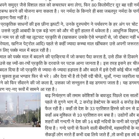
,
80
अपने समुद्र जैसे विशाल ताल को कचराघर बना लेगा
फिर
किलोमीटर दूर बह रही नर्मद
्रबन्ध करने की योजना बना सकता है। पर नर्मदा के किनारे ही बसा जबलपुर नर्मदा के पानी
 इतना पैसा नहीं है।
,
प्राकृतिक साधनों की इस छीना झपटी ने
उनके दुरुपयोग ने पर्यावरण के हर अंग पर चोट
उससे जुड़ी आबादी के एक बड़े भाग को और भी बुरी हालत में धकेला है। आधुनिक विज्ञान
(
,
 नाम पर हो रही यह लूटपाट प्रकृति से
खासकर उसके ऐसे भण्डारों से
जो दोबारा नहीं 
,
)
कोयला
खनिज पेट्रोल आदि
पहले से कहीं ज्यादा कच्चा माल खींचकर उसे अपनी जरूरत
 लिए पक्के माल में बदल रही है।
,
माल को पक्के माल में बदलने की प्रक्रिया में जो कचरा पैदा करता है
उसे ठीक से ठिकाने
-
-
से वह ज्यों
का
त्यों प्रकृति के दरवाजे पर पटक आना जानता है। इस तरह इसने हर च
-
-
ं बदल दिया है जो प्रकृति से ज्यादा
से
ज्यादा हड़पता है और बदले में इसे ऐसी कोई चीज नहीं
,
,
ुकता हुआ भण्डार फिर से भरे। और देता भी है तो ऐसी रद्दी चीजें
धुआँ
गन्दा जहरीला प
,
अपने को फिर सँवारने की जो कला है
उसका जो सन्तुलन है वह डगमगा जाता है। यह डगमगा
-
वरण नए
नए रूपों में सामने आ रहा है।
बाढ़ नियंत्रण की तमाम कोशिशों के बावजूद पिछले दस सालों म
,
2
4
पहले से दुगने भाग में
करोड़ हेक्टेयर के बदले
करोड़ हेक्
33
फैल रही है। कहाँ तो देश के
प्रतिशत हिस्से को वन से 
10
कहाँ अब मुश्किल से
प्रतिशत वन बचा है। उद्योगों और ब
14
शहरों की गन्दगी ने देश की
बड़ी नदियों के पानी को प्रद
,
दिया है। गन्दे पानी से फैलने वाली बीमारियों
महामारियों के म
,
सैकड़ों लोग मरते हैं कभी दबा लिये जाते हैं
तो कभी इस वर्ष 