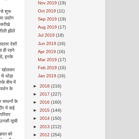
Nov 2019
(19)
Oct 2019
(11)
 से शुरू
ा उद्योग
Sep 2019
(19)
 सरीखे
Aug 2019
(17)
नीली झीलें
Jul 2019
(18)
Jun 2019
(16)
दातर देशों
ा ही रहने
Apr 2019
(16)
,
ओ
इनके
Mar 2019
(17)
Feb 2019
(15)
से खोलकर
 से थोड़ा
Jan 2019
(16)
के बीच में
►
2018
(216)
वर्धन के
►
2017
(227)
 साधनों के
►
2016
(160)
ौर में कई
►
2015
(144)
परिवार
►
2014
(150)
 उनकी सूची
►
2013
(212)
खपत को
►
2012
(254)