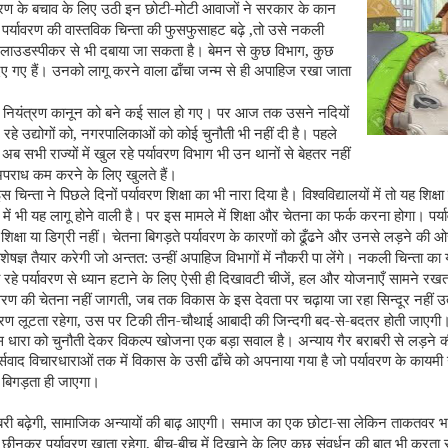
-
वरण के बचाव के लिए उठी इन छोटी
मोटी आवाजों ने सरकार के कान
,
 पर्यावरण की वास्तविक चिन्ता की फुसफुसाहट बढ़े
तो उसे नकली
,
 लाउडस्पीकर से भी दबाया जा सकता है। बेमन से कुछ विभाग
कुछ
ए गए हैं। उनको लागू करने वाला ढाँचा जन्म से ही अपाहिज रखा जाता
 नियंत्रण कानून को बने कई साल हो गए। पर आज तक उसने नदियों
,
हे उद्योगों को
नगरपालिकाओं को कोई चुनौती भी नहीं दी है। पहले
र अब सभी राज्यों में खुल रहे पर्यावरण विभाग भी उन थानों से बेहतर नहीं
 अपराध कम करने के लिए खुलते हैं।
 चिन्ता ने पिछले दिनों पर्यावरण शिक्षा का भी नारा दिया है। विश्वविद्यालयों में तो यह शिक्षा
 में भी यह लागू होने वाली है। पर इस मामले में शिक्षा और चेतना का फर्क करना होगा। पर्
,
शिक्षा या डिग्री नहीं। चेतना बिगड़ते पर्यावरण के कारणों को ढूँढने और उनसे लड़ने की 
:
शेषज्ञ तैयार करेगी जो अन्तत
उन्हीं अपाहिज विभागों में नौकरी पा लेंगे। नकली चिन्ता का
,
हे पर्यावरण से ध्यान हटाने के लिए ऐसी ही दिखावटी चीजें
हल और योजनाएँ सामने रखत
,
वरण की चेतना नहीं जागती
जब तक विकास के इस देवता पर चढ़ाया जा रहा सिन्दूर नहीं उ
,
-
-
-
रण लूटता रहेगा
उस पर टिकी तीन
चौथाई आबादी की जिन्दगी बद
से
बदतर होती जाएगी
धारा को चुनौती देकर विकल्प खोजना एक बड़ा सवाल है। अन्याय गैर बराबरी से लड़ने की
्क्सवाद विचारधाराओं तक में विकास के उसी ढाँचे को अपनाया गया है जो पर्यावरण के कायमी 
ण बिगड़ता ही जाएगा।
,
-
बरी बढ़ेगी
सामाजिक अन्यायों की बाढ़ आएगी। समाज का एक छोटा
सा लेकिन ताकतवर भा
,
-
 छीनकर पर्यावरण खाता रहेगा
बीच
बीच में दिखाने के लिए कुछ संवर्धन की बात भी करता 