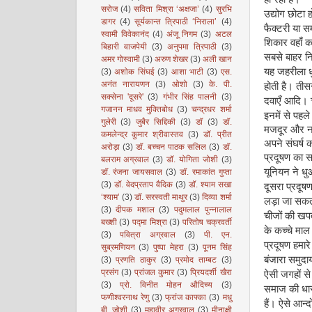
सरोज
(4)
सविता मिश्रा ‘अक्षजा’
(4)
सुरभि
उद्योग छोटा ह
डागर
(4)
सूर्यकान्त त्रिपाठी ‘निराला’
(4)
फैक्टरी या 
स्वामी विवेकानंद
(4)
अंजू निगम
(3)
अटल
शिकार वहाँ 
बिहारी वाजपेयी
(3)
अनुपमा त्रिपाठी
(3)
सबसे बाहर नि
अमर गोस्वामी
(3)
अरुण शेखर
(3)
अली खान
यह जहरीला ध
(3)
अशोक सिंघई
(3)
आशा भाटी
(3)
एस.
अनंत नारायणन
(3)
ओशो
(3)
के. पी.
होती है। तीस
सक्सेना 'दूसरे'
(3)
गंभीर सिंह पालनी
(3)
दवाएँ आदि। च
गजानन माधव मुक्तिबोध
(3)
चन्द्रधर शर्मा
इनमें से पहल
गुलेरी
(3)
जुबैर सिद्दिकी
(3)
डॉ
(3)
डॉ.
मजदूर और ना
कमलेन्द्र कुमार श्रीवास्तव
(3)
डॉ. प्रीत
अपने संघर्ष 
अरोड़ा
(3)
डॉ. बच्चन पाठक सलिल
(3)
डॉ.
प्रदूषण का स
बलराम अग्रवाल
(3)
डॉ. योगिता जोशी
(3)
यूनियन ने धु
डॉ. रंजना जायसवाल
(3)
डॉ. रमाकांत गुप्ता
(3)
डॉ. वेदप्रताप वैदिक
(3)
डॉ. श्याम सखा
दूसरा प्रदूष
‘श्याम’
(3)
डॉ. सरस्वती माथुर
(3)
दिव्या शर्मा
लड़ा जा सकता 
(3)
दीपक मशाल
(3)
पदुमलाल पुन्नालाल
चीजों की खपत
बख्शी
(3)
पद्मा मिश्रा
(3)
परितोष चक्रवर्ती
के कच्चे माल
(3)
पवित्रा अग्रवाल
(3)
पी. एन.
प्रदूषण हमा
सुब्रमणियन
(3)
पुष्पा मेहरा
(3)
पूनम सिंह
बंजारा समुदाय
(3)
प्रणति ठाकुर
(3)
प्रमोद ताम्बट
(3)
प्रसंग
(3)
प्रांजल कुमार
(3)
प्रियदर्शी खैरा
ऐसी जगहों से
(3)
प्रो. विनीत मोहन औदिच्य
(3)
समाज की धारा
फणीश्वरनाथ रेणु
(3)
फ्रांज काफ्का
(3)
मधु
हैं। ऐसे आन
बी. जोशी
(3)
महावीर अग्रवाल
(3)
मीनाक्षी