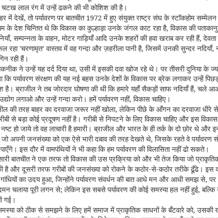
चटख लाल रंग में उन्हें ढकने की भी कोशिश की है।
,
1972
 में देखें
तो पर्यावरण पर बातचीत
में हुए संयुक्त राष्ट्र संघ के स्टॉकहोम सम्मेलन
,
चिम के देश चिन्तित थे कि विकास का कुल्हाड़ा उनके जंगल काट रहा है
विकास की पताकानुम
,
,
,
ियाँ
सम्पन्नता के वाहन
मोटर गाड़ियाँ आदि उनके शहरों की हवा खराब कर रही हैं
देवता
'
’
,
,
निकल रहा
चरणामृत
वास्तव में वह गन्दा और ज़हरीला पानी है
जिसमें उनकी सुन्दर नदियाँ
गिन रही हैं।
,
नीक ने उन्हें यह दर्द दिया था
उसी में इसकी दवा खोज रहे थे। पर तीसरी दुनिया के ज्या
 कि पर्यावरण संरक्षण की यह नई बहस उनके देशों के विकास पर ब्रेक लगाकर उन्हें पिछड़
,
श है। ब्राजील ने तब जोरदार घोषणा की थी कि हमारे यहाँ सैकड़ों साफ नदियाँ हैं
चले आ
,
द्योग लगाओ और उन्हें गन्दा करो। हमें पर्यावरण नहीं
विकास चाहिए।
,
ाजील की तरह बाहर का दरवाजा जरूर नहीं खोला
लेकिन पीछे के आँगन का दरवाजा धीरे 
ीबी से बड़ा कोई प्रदूषण नहीं है। गरीबी से निपटने के लिए विकास चाहिए और इस विकास
ण नष्ट हो जाये तो वह लाचारी है हमारी। ब्राजील और भारत के ही तर्क के दो छोर थे और इन
,
श जो अपनी जनसंख्या को एक ऐसे भारी दबाव की तरह देखते थे
जिसके रहते वे पर्यावरण सं
 पाएँगे। इस दौर में वामपंथियों ने भी कहा कि हम पर्यावरण की विलासिता नहीं ढो सकते।
ारी बातचीत ने एक तरफ तो विकास की उस प्रक्रिया को और भी तेज किया जो प्राकृतिक
-
-
ी है और दूसरी तरफ गरीबों की जनसंख्या को रोकने के कठोर
से
कठोर तरीके ढूँढे। इस द
,
,
य गांधियों का उदय हुआ
जिन्होंने पर्यावरण संवर्धन की बात आधे मन और आधी समझ से
पर 
;
,
मन चलाया पूरी लगन से
लेकिन इस सबसे पर्यावरण की कोई समस्या हल नहीं हुई
बल्कि
ती गई।
,
समस्या को ठीक से समझने के लिए हमें समाज में प्राकृतिक साधनों के बँटवारे को
उसकी 