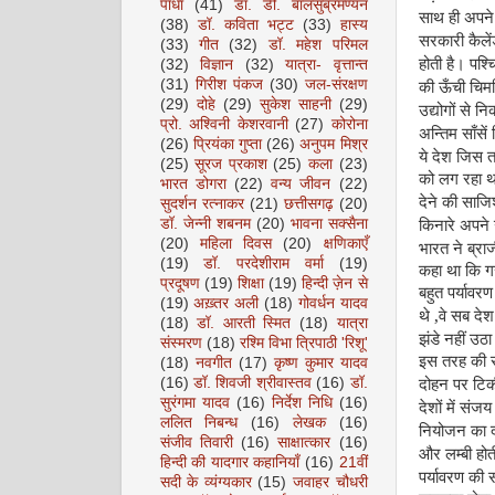
पाधा
(41)
डॉ. डी. बालसुब्रमण्यन
साथ ही अपने 
(38)
डॉ. कविता भट्ट
(33)
हास्य
सरकारी कैलेंडर
(33)
गीत
(32)
डॉ. महेश परिमल
होती है। पश्
(32)
विज्ञान
(32)
यात्रा- वृत्तान्त
(31)
गिरीश पंकज
(30)
जल-संरक्षण
की ऊँची चिमन
(29)
दोहे
(29)
सुकेश साहनी
(29)
उद्योगों से 
प्रो. अश्विनी केशरवानी
(27)
कोरोना
अन्तिम साँसें 
(26)
प्रियंका गुप्ता
(26)
अनुपम मिश्र
ये देश जिस तक
(25)
सूरज प्रकाश
(25)
कला
(23)
को लग रहा था
भारत डोगरा
(22)
वन्य जीवन
(22)
देने की साजि
सुदर्शन रत्नाकर
(21)
छत्तीसगढ़
(20)
डॉ. जेन्नी शबनम
(20)
भावना सक्सैना
किनारे अपने उ
(20)
महिला दिवस
(20)
क्षणिकाएँ
भारत ने ब्र
(19)
डॉ. परदेशीराम वर्मा
(19)
कहा था कि गर
प्रदूषण
(19)
शिक्षा
(19)
हिन्दी ज़ेन से
बहुत पर्यावर
(19)
अख़्तर अली
(18)
गोवर्धन यादव
,
थे
वे सब दे
(18)
डॉ. आरती स्मित
(18)
यात्रा
झंडे नहीं उठा
संस्मरण
(18)
रश्मि विभा त्रिपाठी 'रिशू'
इस तरह की स
(18)
नवगीत
(17)
कृष्ण कुमार यादव
(16)
डॉ. शिवजी श्रीवास्तव
(16)
डॉ.
दोहन पर टिक
सुरंगमा यादव
(16)
निर्देश निधि
(16)
देशों में संज
ललित निबन्ध
(16)
लेखक
(16)
नियोजन का द
संजीव तिवारी
(16)
साक्षात्कार
(16)
और लम्बी हो
हिन्दी की यादगार कहानियाँ
(16)
21वीं
पर्यावरण की 
सदी के व्यंग्यकार
(15)
जवाहर चौधरी