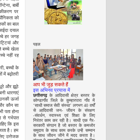
टेना, बार्बी
निकीकरण पर
 यौनिकता को
अगस्त 2008
स्कों का बाल
ं सईदा दयाल
च्चे हर जगह
छुट्टियां और
पहल
 बच्चे खेला
्चे नहीं रह
ी, बच्चों के
 में बढ़ोतरी
सितम्बर 2008
आप भी जुड़ सकते हैं
धूरे और झूठे
इस अभिनव प्रयास में
 बनी धारणाएं
छत्तीसगढ़
के आदिवासी क्षेत्र बस्तर के
 उनकी ऊर्जा
कोण्डागाँव जिले के कुम्हारपारा गाँव में
ं और कौन सा
‘साथी समाज सेवी संस्था’ लगभग 40 वर्षों
से आदिवासी जन- जीवन के संरक्षण
 भी पता होना
-संवर्धन, स्वास्थ्य एवं शिक्षा के लिए
 से गर्भपात
निरंतर काम कर रही है। साथी एक गैर-
 चाहिए कि इस
सरकारी संगठन है जो बस्तर के कमजोर
जाता है। हम
समुदाय के साथ काम करके उन्हें सम्मान
के साथ जीवन जीने में मदद करता है।
 लिए उत्तेजक