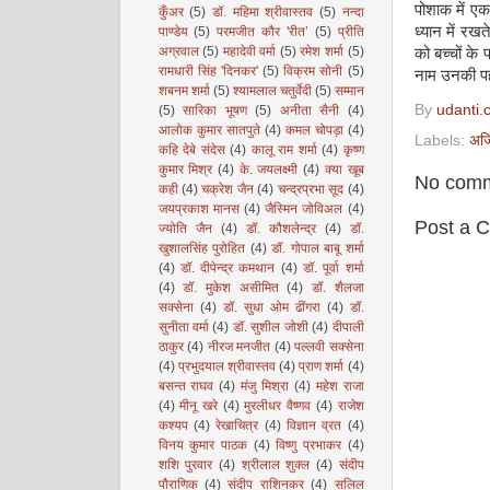
पोशाक में एक
कुँअर
(5)
डॉ. महिमा श्रीवास्तव
(5)
नन्दा
ध्यान में रखत
पाण्डेय
(5)
परमजीत कौर 'रीत’
(5)
प्रीति
अग्रवाल
(5)
महादेवी वर्मा
(5)
रमेश शर्मा
(5)
को बच्चों के
रामधारी सिंह 'दिनकर'
(5)
विक्रम सोनी
(5)
नाम उनकी पह
शबनम शर्मा
(5)
श्यामलाल चतुर्वेदी
(5)
सम्मान
By
udanti.
(5)
सारिका भूषण
(5)
अनीता सैनी
(4)
आलोक कुमार सातपुते
(4)
कमल चोपड़ा
(4)
Labels:
अजि
कहि देबे संदेस
(4)
कालू राम शर्मा
(4)
कृष्ण
कुमार मिश्र
(4)
के. जयलक्ष्मी
(4)
क्या खूब
No comm
कही
(4)
चक्रेश जैन
(4)
चन्द्रप्रभा सूद
(4)
जयप्रकाश मानस
(4)
जैस्मिन जोविअल
(4)
Post a 
ज्योति जैन
(4)
डॉ. कौशलेन्द्र
(4)
डॉ.
खुशालसिंह पुरोहित
(4)
डॉ. गोपाल बाबू शर्मा
(4)
डॉ. दीपेन्द्र कमथान
(4)
डॉ. पूर्वा शर्मा
(4)
डॉ. मुकेश असीमित
(4)
डॉ. शैलजा
सक्सेना
(4)
डॉ. सुधा ओम ढींगरा
(4)
डॉ.
सुनीता वर्मा
(4)
डॉ. सुशील जोशी
(4)
दीपाली
ठाकुर
(4)
नीरज मनजीत
(4)
पल्लवी सक्सेना
(4)
प्रभुदयाल श्रीवास्तव
(4)
प्राण शर्मा
(4)
बसन्त राघव
(4)
मंजु मिश्रा
(4)
महेश राजा
(4)
मीनू खरे
(4)
मुरलीधर वैष्णव
(4)
राजेश
कश्यप
(4)
रेखाचित्र
(4)
विज्ञान व्रत
(4)
विनय कुमार पाठक
(4)
विष्णु प्रभाकर
(4)
शशि पुरवार
(4)
श्रीलाल शुक्ल
(4)
संदीप
पौराणिक
(4)
संदीप राशिनकर
(4)
सलिल