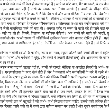
पढऩे वाले बच्चे भी वैसा ही करना चाहते हैं। लम्बे या छोटे बाल, पैंट या स्कर्ट, ये सब वो मॉन्
गल्र्स क्या कर रही हैं उसी के आधार पर निर्णय करती हैं। बच्चों के शीघ्र यौ
 संस्थान की रिपोर्ट इंगित करती है कि विज्ञापनों और अन्य मीडिया में वयस्क और किशोर
प्रत्यक्ष रूप से यौनिक बनते जा रहे हैं। लेकिन अभी हाल में स्वयं बच्चों को ही सेक्सी वय
दिया गया है, परिणाम है प्रत्यक्ष यौनिकीकरण। कोलकता स्थित चार वर्षीय समारा की मा
च्चों जैसी मासूमियत पहले की बात थी। अकाल प्रौढ़ या समय से पहले बड़े हो जाने वाले ब
ं- चाहे वह शो हो, फिल्में, विज्ञापन या म्यूजिक वीडियो। अब बच्चों की खाने की आदतें, 
वनशैली और खाली समय की गतिविधियां प्रतिस्पर्धात्मक और बाजार प्रेरित होती हैं। पहले
, अब उनमें से अधिकतर इंटरनेट, टेलीविजन और फैशन पर ध्यान देते हैं। वो सिर्फ बच
परिणाम नशीली दवाओं के प्रयोग, शराब का नशा, स्कूल छोडऩे वाले बच्चों की दर में बढ़ोतर
गर्भाधानों और गर्भपातों में वृद्धि, और बच्चों में उदासी (डिप्रेशन) और आत्महत्या के मामलों
र आ रहे हैं।
 मोहर माला चटर्जी सलाह देती हैं, 'बच्चों को दोस्तों, मीडिया या अश्लील चित्रों से आधे- अ
ैं। ग्रहणशीलता के स्तर ऊंचे होते हैं और वे व्यवहारों और मनोवृत्तियों के बारे में पहले से
ं। बच्चों के प्रश्न पूछने पर माता- पिता को यौनिक विषयों के प्रति खुलापन रखना चाहिए।
गीत, चित्रकला और अन्य रुचियों की ओर दिशा देना भी अनिवार्य है। पढऩे वाली किताबे
क्रम देखना है चुनने में माता- पिता की निगरानी अनिवार्य होनी चाहिए। माता- पिता को यह
के बच्चे कौन सी इंटरनेट साइटें देख रहे हैं।' जब हमने, समाज के रूप में जिस तरह
ों पर बेची और विज्ञापन में दिखाई जाती हैं, उसे स्वीकार कर लिया है, हमें यह भी समझना
ारी बच्चों तक भी पहुंचती है जो कभी- कभी जितना देखना चाहिए उससे कहीं अधिक हो 
 दिखाए जाने वाले शो में बच्चों द्वारा यौनिक मजाक पर हंसते हैं और दूसरे कार्यक्रम के