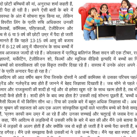
 दो छोटी बच्चियों की मां, अनुराधा शर्मा कहती हैं,
दी पैदा हो रही है। हमने ऐसी बातों के बारे में
वस्था के अंत में सोचना शुरू किया था, लेकिन
ें विपरीत लिंग के प्रति रुचि अधिकतर उनकी
िताबों, कॉमिक्स, पत्रिकाओं, टेलीविजन और
ुंच से 6 या 9 वर्ष की छोटी उम्र में पैदा हो जाती
ञ मानते हैं कि पहले 13-15 वर्ष आयु की बजाय
 में 8-12 वर्ष आयु में यौवनारंभ के साथ बच्चों में
व आजकल जल्दी हो रहे हैं। कोलकता में प्रसिद्ध बालिगंज शिक्षा सदन की एक टीचर, रत
ज्ञापनों, मार्केटिंग, टेलीविजन शो, फिल्मों और म्यूजिक वीडियो इत्यादि में बच्चों का निर
च्चों को वास्तविकता की एक विकृत तस्वीर दिखा रहे हैं। वास्तव में उनके अंदर अपन
ं के प्रति अनादर पैदा हो रहा है।'
आदित्य की आठ वर्षीय बहन रिया जिसके दोस्तों ने आर्ची कामिक्स से उसका परिचय पहल
फ्रेंड और गर्लफ्रेंड क्या होते हैं जानने में बेहद जिज्ञासा दिखाती है। जब सोने से पह
ुमार और राजकुमारी की शादी हो गई और वो हमेशा खुश रहे' के साथ खत्म होती है, तब 
ादी कैसे होती है। शादी होने के बाद क्या होता है? उसकी ताई शोभना पूछती हैं, 'बच्चों 
ैसी फिल्म में भी किसिंग सीन था। रिया को उसके बारे में बहुत अधिक जिज्ञासा थी। अब
शोर चुम्बन की सहजता को आप एक अलग सांस्कृतिक मूल्यों वाले भारतीय बच्चे को कैसे समझ
, 'प्रश्न काफी कम उम्र में आ रहे हैं और उनका सच्चाई और चतुराई से जवाब देना अन
ी कहा, 'मैंने आदित्य से लड़कियों में उसकी रुचि के बारे में बात की और मैंने उसे बताया क
भ में लड़कों से अलग होती हैं और क्योंकि जब वो बड़ी हो जाती हैं वे बच्चे पैदा करती हैं, ब
गैरह वगैरह। मैंने उसे समझाया कैसे उसकी मां ने उसे जन्म दिया। मैंने यह बात स्पष्ट क