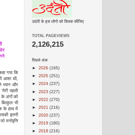
उदंती के इस लोगो को क्लिक कीजिए
TOTAL PAGEVIEWS
2,126,215
ी
ओर
नने
पिछले अंक
►
2026
(165)
 कहा गया कि
►
2025
(251)
 की आशा थी,
►
2024
(237)
ने ध्यान और
 'मेरी पहली
►
2023
(227)
 के अंगों को
►
2022
(270)
 बिल्कुल भी
►
2021
(216)
 के हाथ में
तो उसकी इतनी
►
2020
(237)
जो मनोवृत्ति
►
2019
(180)
►
2018
(216)