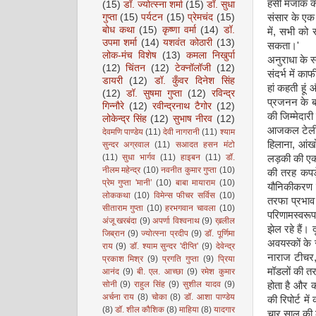
हंसी मजाक क
(15)
डॉ. ज्योत्स्ना शर्मा
(15)
डॉ. सुधा
संसार के एक व
गुप्ता
(15)
पर्यटन
(15)
प्रेमचंद
(15)
बोध कथा
(15)
कृष्णा वर्मा
(14)
डॉ.
में, सभी को
उपमा शर्मा
(14)
यशवंत कोठारी
(13)
सकता।'
लोक-मंच विशेष
(13)
कमला निखुर्पा
अनुराधा के स्
(12)
चिंतन
(12)
टेक्नॉलॉजी
(12)
संदर्भ में का
डायरी
(12)
डॉ. कुँवर दिनेश सिंह
हां कहती हूं
(12)
डॉ. सुषमा गुप्ता
(12)
रविन्द्र
प्रजनन के ब
गिन्नौरे
(12)
रवीन्द्रनाथ टैगोर
(12)
की जिम्मेदारी ल
लोकेन्द्र सिंह
(12)
सुभाष नीरव
(12)
आजकल टेलीविज
देवमणि पाण्डेय
(11)
देवी नागरानी
(11)
श्याम
हिलाना, आंखो
सुन्दर अग्रवाल
(11)
सआदत हसन मंटो
(11)
सुधा भार्गव
(11)
हाइबन
(11)
डॉ.
लड़की की एक 
नीलम महेन्द्र
(10)
नवनीत कुमार गुप्ता
(10)
की तरह कपड़े
प्रेम गुप्ता 'मानी’
(10)
बाबा मायाराम
(10)
यौनिकीकरण हो
लोककथा
(10)
विमेन्स फीचर सर्विस
(10)
तरफा प्रभाव 
सीताराम गुप्ता
(10)
हरभगवान चावला
(10)
परिणामस्वरूप
अंजू खरबंदा
(9)
अपर्णा विश्वनाथ
(9)
ख़लील
झेल रहे हैं। 
जिब्रान
(9)
ज्योत्स्ना प्रदीप
(9)
डॉ. पूर्णिमा
अवयस्कों के 
राय
(9)
डॉ. श्याम सुन्दर 'दीप्ति'
(9)
देवेन्द्र
नाराज टीचर, 
प्रकाश मिश्र
(9)
प्रगति गुप्ता
(9)
प्रिया
मॉडलों की तर
आनंद
(9)
बी. एल. आच्छा
(9)
रमेश कुमार
सोनी
(9)
राहुल सिंह
(9)
सुशील यादव
(9)
होता है और क
अर्चना राय
(8)
चोका
(8)
डॉ. आशा पाण्डेय
की रिपोर्ट म
(8)
डॉ. शील कौशिक
(8)
माहिया
(8)
यादगार
चार साल की ल