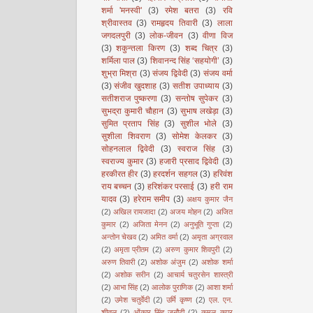
शर्मा 'मनस्वी'
(3)
रमेश बतरा
(3)
रवि
श्रीवास्तव
(3)
रामहृदय तिवारी
(3)
लाला
जगदलपुरी
(3)
लोक-जीवन
(3)
वीणा विज
(3)
शकुन्तला किरण
(3)
शब्द चित्र
(3)
शर्मिला पाल
(3)
शिवानन्द सिंह ‘सहयोगी’
(3)
शुभ्रा मिश्रा
(3)
संजय द्विवेदी
(3)
संजय वर्मा
(3)
संजीव खुदशाह
(3)
सतीश उपाध्याय
(3)
सतीशराज पुष्करणा
(3)
सन्तोष सुपेकर
(3)
सुभद्रा कुमारी चौहान
(3)
सुभाष लखेड़ा
(3)
सुमित प्रताप सिंह
(3)
सुशील भोले
(3)
सुशीला शिवराण
(3)
सोमेश केलकर
(3)
सोहनलाल द्विवेदी
(3)
स्वराज सिंह
(3)
स्वराज्य कुमार
(3)
हजारी प्रसाद द्विवेदी
(3)
हरकीरत हीर
(3)
हरदर्शन सहगल
(3)
हरिवंश
राय बच्चन
(3)
हरिशंकर परसाई
(3)
हरी राम
यादव
(3)
हरेराम समीप
(3)
अक्षय कुमार जैन
(2)
अखिल रायजादा
(2)
अजय मोहन
(2)
अजित
कुमार
(2)
अजिता मेनन
(2)
अनुभूति गुप्ता
(2)
अन्तोन चेखव
(2)
अमित वर्मा
(2)
अमृता अग्रवाल
(2)
अमृता प्रीतम
(2)
अरुण कुमार शिवपुरी
(2)
अरुण तिवारी
(2)
अशोक अंजुम
(2)
अशोक शर्मा
(2)
अशोक सरीन
(2)
आचार्य चतुरसेन शास्त्री
(2)
आभा सिंह
(2)
आलोक पुराणिक
(2)
आशा शर्मा
(2)
उमेश चतुर्वेदी
(2)
उर्मि कृष्ण
(2)
एल. एन.
शीतल
(2)
ओंकार सिंह जनौटी
(2)
कमल कपूर