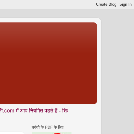
नियमित पढ़ते हैं - शिक्षा • समाज • कला- संस्कृति • पर्यावरण आदि से जु
उदंती के PDF के लिए