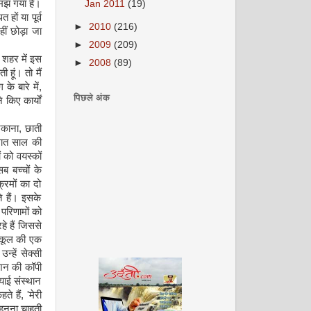
समझ गया है।
Jan 2011
(19)
हों या पूर्व
►
2010
(216)
ीं छोड़ा जा
►
2009
(209)
े शहर में इस
►
2008
(89)
 हूं। तो मैं
े बारे में,
पिछले अंक
किए कार्यों
टकाना, छाती
 सात साल की
 को वयस्कों
ब बच्चों के
्रमों का दो
े हैं। इसके
 परिणामों को
हे हैं जिससे
स्कूल की एक
न्हें सेक्सी
ैशन की कॉपी
याई संस्थान
 हैं, 'मेरी
पहनना चाहती