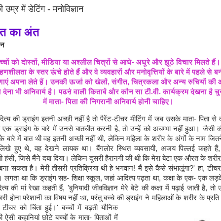
म्र में डेटिंग - मनोविज्ञान
यत
का
अंत
नन
च्चों
को
दोस्तों
,
मीडिया
या
अश्लील
चित्रों
से
आधे
-
अधूरे
और
झूठे
विचार
मिलते
हैं।
रहणशीलता
के
स्तर
ऊंचे
होते
हैं
और
वे
व्यवहारों
और
मनोवृत्तियों
के
बारे
में
पहले
से
बन
ाएं
अपना
लेते
हैं।
उनकी
ऊर्जा
को
खेलों
,
संगीत
,
चित्रकला
और
अन्य
रुचियों
की
ा
देना
भी
अनिवार्य
है।
पढऩे
वाली
किताबें
और
कौन
सा
टी
.
वी
.
कार्यक्रम
देखना
है
चु
में
माता
-
पिता
की
निगरानी
अनिवार्य
होनी
चाहिए।
ित्य की ड्राइंग इतनी अच्छी नहीं है तो पैरेंट-टीचर मीटिंग में जब उसके माता- पिता से
 एक ड्राइंग के बारे में उनसे बातचीत करनी है, तो उन्हें को अचम्भा नहीं हुआ। जैसी
के बारे में बात थी वह इतनी अच्छी नहीं थी, लेकिन महिला के शरीर के अंगों के नाम जित
लिखे हुए थे, वह देखने लायक था। बैंगलोर स्थित व्यवसायी, अजय पिल्लई कहते हैं,
थी हंसी, जिसे मैंने दबा दिया। लेकिन दूसरी हैरानगी की थी कि मेरा बेटा एक औरत के शरीर
ना सकता है। मेरी तीसरी प्रतिक्रिया थी हे भगवान! मैं इसे कैसे संभालूंगा?' हां, टीचर
े। लगता था कि ड्राइंग सह- शिक्षा स्कूल, जहां आदित्य पढ़ता था, कक्षा के एक- एक लड़के
य की मां रेखा कहती हैं, 'बुनियादी जीवविज्ञान मेरे बेटे की कक्षा में पढ़ाई जाती है, 
री होना परेशानी का विषय नहीं था, परंतु बच्चे की ड्राइंग ने महिलाओं के शरीर के प्रति 
से टीचर को
चिंता हुई।' बच्चों में बढ़ती यौनिक
ऐसी कहानियां छोटे बच्चों के माता- पिताओं में