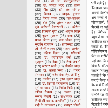
पाधा
(41)
डॉ. डी. बालसुब्रमण्यन
भरी पड़ी हैं।
(38)
डॉ. कविता भट्ट
(33)
हास्य
'जिज्ञासा जल्
(33)
गीत
(32)
डॉ. महेश परिमल
अपनी किशोरा
(32)
विज्ञान
(32)
यात्रा- वृत्तान्त
अब बच्चों म
(31)
गिरीश पंकज
(30)
जल-संरक्षण
जीवनशैली, क
(29)
दोहे
(29)
सुकेश साहनी
(29)
फिल्मों पर पह
प्रो. अश्विनी केशरवानी
(27)
कोरोना
(26)
प्रियंका गुप्ता
(26)
अनुपम मिश्र
है।' विशेषज्
(25)
सूरज प्रकाश
(25)
कला
(23)
बहुत से मामलों
भारत डोगरा
(22)
वन्य जीवन
(22)
शारीरिक बदला
सुदर्शन रत्नाकर
(21)
छत्तीसगढ़
(20)
कहती हैं, 'वि
डॉ. जेन्नी शबनम
(20)
भावना सक्सैना
यौनिकीकरण ब
(20)
महिला दिवस
(20)
क्षणिकाएँ
लिंग के शरीरो
(19)
डॉ. परदेशीराम वर्मा
(19)
यहां तक कि 
प्रदूषण
(19)
शिक्षा
(19)
हिन्दी ज़ेन से
दिया है, बॉय
(19)
अख़्तर अली
(18)
गोवर्धन यादव
कहानी 'राजक
(18)
डॉ. आरती स्मित
(18)
यात्रा
संस्मरण
(18)
रश्मि विभा त्रिपाठी 'रिशू'
चाहती है कि श
(18)
नवगीत
(17)
कृष्ण कुमार यादव
कराटे किड' ज
(16)
डॉ. शिवजी श्रीवास्तव
(16)
डॉ.
फिल्म में कि
सुरंगमा यादव
(16)
निर्देश निधि
(16)
अजय कहते हैं
ललित निबन्ध
(16)
लेखक
(16)
उन्होंने यह भ
संजीव तिवारी
(16)
साक्षात्कार
(16)
शारीरिक संदर्
हिन्दी की यादगार कहानियाँ
(16)
21वीं
पिलाती हैं व
सदी के व्यंग्यकार
(15)
जवाहर चौधरी