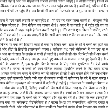
ी बात नहीं है और एक महिला की कितनी इज्जत करनी चाहिए। मैं आशा करता हूं कि वो 
ैश्विक गांव बनने के साथ जानकारी पर समान पहुंच उपलब्ध है। बच्चें चाहे, पश्चिम में स्थित 
 समान चीजों पर पहुंच है। अब किसी भी बात को नजरअंदाज या छुपाया या बिना बताए नह
कूल में पढऩे वाली लड़की का बॉयफ्रेंड है। 'वो डेट पर बाहर जाना चाहती है। बैंगलुरू जैस
फी पियर प्रेशर है। फिर मीडिया का प्रभाव भी है। अगर में ना कहती हूं, मैं तुरंत बुरी बन जाती
 और जब तक वो बाहर रहती है चिंता करती रहती हूं। मैंने उससे एक औरत के शरीर, संभोग क
ारे में बात की है। अब वह समझती है कि सारी बात अपने शरीर का आदर करने और अपने 
ेने के बारे में है।'
न पर क्या क्या दिखाया जाता है उस पर विचार करें, डांस के शो में बच्चों का कूल्हे म
ं और होंठों से छिछोरी इशारेबाजी करना। 'बालिका वधू' जैसे सीरियलों में एक छह या
आठ या नौ साल के लड़के से शादी हो जाती है। कॉमेडी शो और रिएलिटी शो में आप बच्चों
 पहने, वयस्कों की तरह व्यवहार करते हुए वयस्कों के मजाक करते हुए देखते हैं। ये स
ने के उदाहरण हैं, एक प्रवृत्ति जिसके समाज के लिए गंभीर दुष्परिणाम हैं। ऐसे कार्यक
होता है। पहला, ये बच्चों को स्वयं यौनिक व्यवहार प्रदर्शित करने के लिए दबाव डालत
 अक्सर बच्चे कम उम्र में यौनिक रूप से सक्रिय हो रहे हैं और उससे होने वाले स्वाभाविक
दूसरा, ऐसी सामग्री देखने वाले बहुत से वयस्क बच्चों की यौनिकता के बारे में गलत समझ र
साथ यौनिक दुव्र्यवहार की घटनाओं में बढ़ोतरी हो रही है। कोलकता के राममोहन मिशन 
मलांचा घोष कहती हैं, 'देखिए बच्चों को विज्ञापनों में किस तरह प्रयोग किया जाता है। उ
ह कपड़े पहनाए जाते हैं और व्यवहार कराया जाता है। बच्चों का फैशन अक्सर वयस्क फ
म्पनियां छह साल के बच्चों को जी-स्ट्रिंग और ब्रा बेच रही हैं। जैसा कि एक ऑस्ट्रेलि
ें कहा गया, यह 'कॉरपरेट पीडोफीलिया' है।' पटना स्थित एक व्यवसायिक, अमिकर दयाल कहते
ड़की टी.वी. और पत्रिकाओं में जिन बच्चों को देखती है उनके जैसा मेकअप और कपड़े 