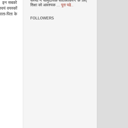
संस्था ने सामुदायिक सशक्तिकरण के लिए
अक्टूबर 2008
हैं। इन सबको
शिक्षा को आवश्यक ...
पूरा पढे..
्वयं वयस्कों
माता-पिता के
FOLLOWERS
नवंबर 2008
दिसम्‍बर 2008