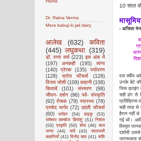
Home
10 साल की उ
Dr. Ratna Verma
मासूमि
Mere babuji ki jail dairy
-
अजिता
मे
ब
आलेख
(632)
कविता
ग्
(445)
लघुकथा
(319)
धारण
डॉ. रत्ना वर्मा
(223)
इस अंक में
दिश
(197)
अनकही
(195)
व्यंग्य
(140)
प्रेरक
(135)
पर्यावरण
(128)
स्रोत फीचर्स
(128)
दस वर्षीय आद
विजय जोशी
(109)
कहानी
(108)
उनके बेटे की
किताबें
(101)
संस्मरण
(98)
जिस ड्राइंग 
जीवन- दर्शन
(96)
पर्व- संस्कृति
सही ढंग से 
(92)
रोचक
(79)
स्वास्थ्य
(78)
प्रतिक्रिया 
प्रमोद भार्गव
(72)
उदंती फीचर्स
सही तरह से ब
(60)
हैरान नहीं थ
धरोहर
(54)
हाइकु
(53)
गई थी। आदित्
रामेश्वर काम्बोज ‘हिमांशु’
(51)
निशांत
(50)
प्रकृति
(50)
शोध
(46)
बाल
विस्तृत जानका
जगत
(44)
यादें
(43)
कालजयी
दर्शायी उस
कहानियाँ
(41)
विनोद साव
(41)
शशि
जागरूकता की 