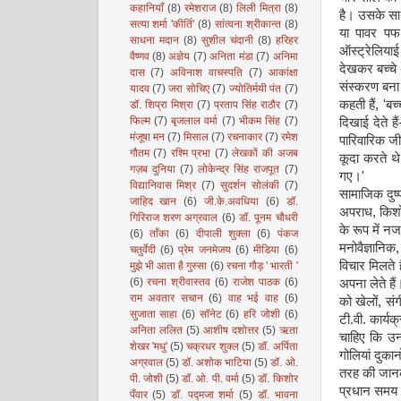
कहानियाँ
(8)
रमेशराज
(8)
लिली मित्रा
(8)
है। उसके साथ 
सत्या शर्मा 'कीर्ति'
(8)
सांत्वना श्रीकान्त
(8)
या पावर पफ 
साधना मदान
(8)
सुशील चंदानी
(8)
हरिहर
ऑस्ट्रेलियाई
वैष्णव
(8)
अज्ञेय
(7)
अनिता मंडा
(7)
अनिमा
देखकर बच्चे अ
दास
(7)
अविनाश वाचस्पति
(7)
आकांक्षा
संस्करण बना 
यादव
(7)
जरा सोचिए
(7)
ज्योतिर्मयी पंत
(7)
कहती हैं, 'ब
डॉ. शिप्रा मिश्रा
(7)
प्रताप सिंह राठौर
(7)
फिल्म
(7)
बृजलाल वर्मा
(7)
भीकम सिंह
(7)
दिखाई देते है
मंजूषा मन
(7)
मिसाल
(7)
रचनाकार
(7)
रमेश
पारिवारिक जी
गौतम
(7)
रश्मि प्रभा
(7)
लेखकों की अजब
कूदा करते थे
गज़ब दुनिया
(7)
लोकेन्द्र सिंह राजपूत
(7)
गए।'
विद्यानिवास मिश्र
(7)
सुदर्शन सोलंकी
(7)
सामाजिक दुष्
जाहिद खान
(6)
जी.के.अवधिया
(6)
डॉ.
अपराध, किशोर 
गिरिराज शरण अग्रवाल
(6)
डॉ. पूनम चौधरी
के रूप में नज
(6)
ताँका
(6)
दीपाली शुक्ला
(6)
पंकज
मनोवैज्ञानिक,
चतुर्वेदी
(6)
प्रेम जनमेजय
(6)
मीडिया
(6)
विचार मिलते ह
मुझे भी आता है गुस्सा
(6)
रचना गौड़ ' भारती '
(6)
रचना श्रीवास्तव
(6)
राजेश पाठक
(6)
अपना लेते है
राम अवतार सचान
(6)
वाह भई वाह
(6)
को खेलों, सं
सुजाता साहा
(6)
सॉनेट
(6)
हरि जोशी
(6)
टी.वी. कार्य
अनिता ललित
(5)
आशीष दशोत्तर
(5)
ऋता
चाहिए कि उन
शेखर 'मधु'
(5)
चक्रधर शुक्ल
(5)
डॉ. अर्पिता
गोलियां दुकान
अग्रवाल
(5)
डॉ. अशोक भाटिया
(5)
डॉ. ओ.
तरह की जानक
पी. जोशी
(5)
डॉ. ओ. पी. वर्मा
(5)
डॉ. किशोर
प्रधान समय पर
पँवार
(5)
डॉ. पद्मजा शर्मा
(5)
डॉ. भावना