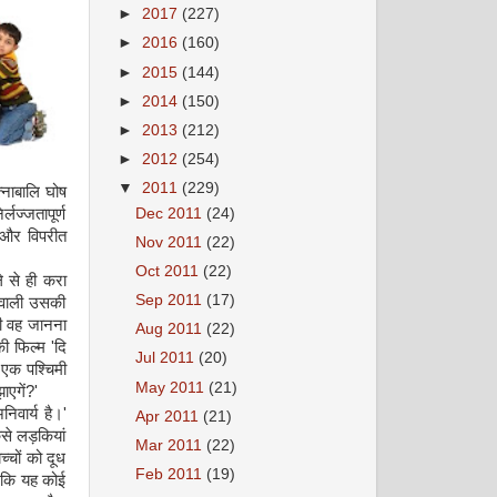
►
2017
(227)
►
2016
(160)
►
2015
(144)
►
2014
(150)
►
2013
(212)
►
2012
(254)
▼
2011
(229)
्नाबालि घोष
्लज्जतापूर्ण
Dec 2011
(24)
े और विपरीत
Nov 2011
(22)
Oct 2011
(22)
े से ही करा
Sep 2011
(17)
ले वाली उसकी
भी वह जानना
Aug 2011
(22)
की फिल्म 'दि
Jul 2011
(20)
 एक पश्चिमी
May 2011
(21)
ाएगें?'
िवार्य है।'
Apr 2011
(21)
ैसे लड़कियां
Mar 2011
(22)
च्चों को दूध
Feb 2011
(19)
ी कि यह कोई