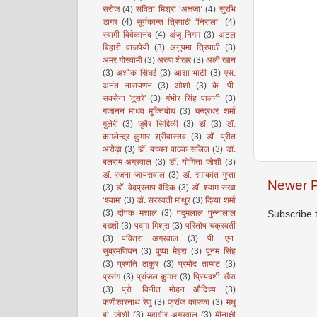
सरोज
(4)
सविता मिश्रा ‘अक्षजा’
(4)
सुरभि
डागर
(4)
सूर्यकान्त त्रिपाठी ‘निराला’
(4)
स्वामी विवेकानंद
(4)
अंजू निगम
(3)
अटल
बिहारी वाजपेयी
(3)
अनुपमा त्रिपाठी
(3)
अमर गोस्वामी
(3)
अरुण शेखर
(3)
अली खान
(3)
अशोक सिंघई
(3)
आशा भाटी
(3)
एस.
अनंत नारायणन
(3)
ओशो
(3)
के. पी.
सक्सेना 'दूसरे'
(3)
गंभीर सिंह पालनी
(3)
गजानन माधव मुक्तिबोध
(3)
चन्द्रधर शर्मा
गुलेरी
(3)
जुबैर सिद्दिकी
(3)
डॉ
(3)
डॉ.
कमलेन्द्र कुमार श्रीवास्तव
(3)
डॉ. प्रीत
अरोड़ा
(3)
डॉ. बच्चन पाठक सलिल
(3)
डॉ.
बलराम अग्रवाल
(3)
डॉ. योगिता जोशी
(3)
डॉ. रंजना जायसवाल
(3)
डॉ. रमाकांत गुप्ता
Newer P
(3)
डॉ. वेदप्रताप वैदिक
(3)
डॉ. श्याम सखा
‘श्याम’
(3)
डॉ. सरस्वती माथुर
(3)
दिव्या शर्मा
(3)
दीपक मशाल
(3)
पदुमलाल पुन्नालाल
Subscribe 
बख्शी
(3)
पद्मा मिश्रा
(3)
परितोष चक्रवर्ती
(3)
पवित्रा अग्रवाल
(3)
पी. एन.
सुब्रमणियन
(3)
पुष्पा मेहरा
(3)
पूनम सिंह
(3)
प्रणति ठाकुर
(3)
प्रमोद ताम्बट
(3)
प्रसंग
(3)
प्रांजल कुमार
(3)
प्रियदर्शी खैरा
(3)
प्रो. विनीत मोहन औदिच्य
(3)
फणीश्वरनाथ रेणु
(3)
फ्रांज काफ्का
(3)
मधु
बी. जोशी
(3)
महावीर अग्रवाल
(3)
मीनाक्षी