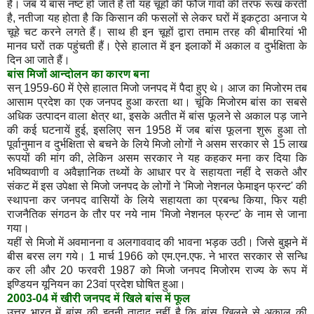
हैं। जब ये बांस नष्ट हो जाते हैं तो यह चूहों की फौज गांवों की तरफ रूख करती
है, नतीजा यह होता है कि किसान की फसलों से लेकर घरों में इकट्ठा अनाज ये
चूहे चट करने लगते हैं। साथ ही इन चूहों द्वारा तमाम तरह की बीमारियां भी
मानव घरों तक पहुंचती हैं। ऐसे हालात में इन इलाकों में अकाल व दुर्भक्षिता के
दिन आ जाते हैं।
बांस
मिजों
आन्दोलन
का
कारण
बना
सन् 1959-60 में ऐसे हालात मिजो जनपद में पैदा हुए थे। आज का मिजोरम तब
आसाम प्रदेश का एक जनपद हुआ करता था। चूंकि मिजोरम बांस का सबसे
अधिक उत्पादन वाला क्षेत्र था, इसके अतीत में बांस फूलने से अकाल पड़ जाने
की कई घटनायें हुई, इसलिए सन 1958 में जब बांस फूलना शुरू हुआ तो
पूर्वानुमान व दुर्भक्षिता से बचने के लिये मिजो लोगों ने असम सरकार से 15 लाख
रूपयों की मांग की, लेकिन असम सरकार ने यह कहकर मना कर दिया कि
भविष्यवाणी व अवैज्ञानिक तथ्यों के आधार पर वे सहायता नहीं दे सकते और
संकट में इस उपेक्षा से मिजो जनपद के लोगों ने 'मिजो नेशनल फेमाइन फ्रन्ट' की
स्थापना कर जनपद वासियों के लिये सहायता का प्रबन्ध किया, फिर यही
राजनैतिक संगठन के तौर पर नये नाम 'मिजो नेशनल फ्रन्ट' के नाम से जाना
गया।
यहीं से मिजो में अवमानना व अलगाववाद की भावना भड़क उठी। जिसे बुझने में
बीस बरस लग गये। 1 मार्च 1966 को एम.एन.एफ. ने भारत सरकार से सन्धि
कर ली और 20 फरवरी 1987 को मिजो जनपद मिजोरम राज्य के रूप में
इण्डियन यूनियन का 23वां प्रदेश घोषित हुआ।
2003-04
में
खीरी
जनपद
में
खिले
बांस
में
फूल
उत्तर भारत में बांस की इतनी तादाद नहीं है कि बांस खिलने से अकाल की