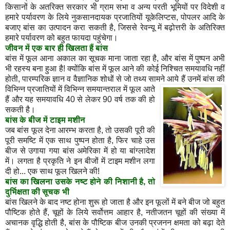
किसानों के अतरिक्त सरकार भी ग्राम सभा व अन्य परती भूमियों पर विदेशी व
हमारे पर्यावरण के लिये नुकसानदायक प्रजातियों यूकेलिप्टस, पोपलर आदि के
बजाए बांस का उत्पादन करा सकती है, जिससे रेवन्यू में बढ़ोत्तरी के अतिरिक्त
हमारे पर्यावरण को बहुत फायदा पहुंचेगा।
जीवन
में
एक
बार
ही
खिलता
हैं
बांस
बांस में फूल आना अकाल का सूचक माना जाता रहा है, और बांस में पुष्पन अभी
भी रहस्य बना हुआ है! क्योंकि बांस में फूल आने की कोई निश्चित समयावधि नहीं
होती, पारम्परिक ज्ञान व वैज्ञानिक शोधों से जो तथ्य सामने आये हैं उनमें बांस की
विभिन्न प्रजातियों में विभिन्न समया
न्तराल में फूल आते
हैं और यह समयावधि 40 से लेकर 90 वर्ष तक की हो
सकती है।
बांस
के
बीज
में
टाइम
मशीन
जब बांस फूल देना आरम्भ करता है, तो उसकी पूरी की
पूरी समष्टि में एक साथ पुष्पन होता है, फिर चाहे उस
बीज से उगाया गया बांस अमेरिका में हो या बांग्लादेश
में। लगता है प्रकृति ने इन बीजों में टाइम मशीन लगा
दी हो... एक साथ फूल खिलने की!
बांस
का
खिलना
उसके
नष्ट
होने
की
निशानी
है
,
तो
दुर्भिक्षता
की
सूचक
भी
बांस खिलने के बाद नष्ट होना शुरू हो जाता है और इन फूलों में बने बीज जो बहुत
पौष्टिक होते हैं, चूहों के लिये सर्वोत्तम आहार है, नतीजतन चूहों की संख्या में
अचानक वृद्धि होती है, बांस के पौष्टिक बीज उनकी प्रजनन क्षमता को बढ़ा देते