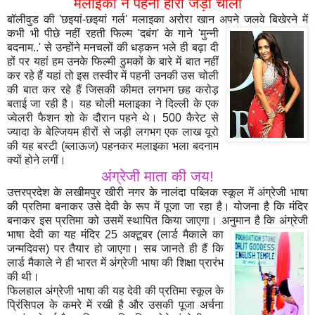
मलाइका ने पहनी हीरों जड़ी चोली
बॉलीवुड की 'छइयां-छइयां गर्ल' मलाइका अरोरा खान अपने जलवे बिखेरने में
कभी भी पीछे नहीं
रहती फिल्म 'दबंग' के गाने 'मुन्नी
बदनाम..' से उन्होंने मनचलों की धड़कन भले ही बढ़ा दी
हों पर यहां हम उनके फिल्मी ठुमकों के बारे में बात नहीं
कर रहे हैं यहां तो इस तस्वीर में पहनी उनकी उस चोली
की बात कर रहे हैं जिसकी कीमत लगभग छह करोड़
बताई जा रही है। यह चोली मलाइका ने दिल्ली के एक
ज्वेलरी फैशन शो के दौरान पहने थे। 500 कैरेट से
ज्यादा के बेल्जियम हीरों से जड़ी लगभग एक लाख यूरो
की यह बस्टी (ब्लाऊज) पहनकर मलाइका भला बदनाम
क्यों होने लगीं।
अंग्रेजी माता की जय!
उत्तरप्रदेश के लखीमपुर खीरी नगर के नालंदा पब्लिक स्कूल में अंग्रेजी भाषा
की प्रतिमा बनाकर उसे देवी के रूप में पूजा जा रहा है। योजना है कि मंदिर
बनाकर इस प्रतिमा को उसमें स्थापित किया जाएगा। अनुमान है
कि अंग्रेजी
भाषा देवी का यह मंदिर 25 अक्टूबर (लार्ड मैकाले का
जन्मदिवस) पर तैयार हो जाएगा। सब जानते ही हैं कि
लार्ड मैकाले ने ही भारत में अंग्रेजी भाषा की शिक्षा प्रारंभ
की थी।
फिलहाल अंग्रेजी भाषा की यह देवी की प्रतिमा स्कूल के
प्रिंसिपल के कमरे में रखी है और उसकी पूजा अर्चना