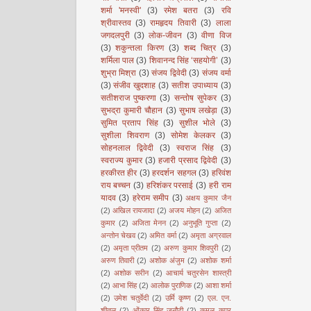
शर्मा 'मनस्वी'
(3)
रमेश बतरा
(3)
रवि
श्रीवास्तव
(3)
रामहृदय तिवारी
(3)
लाला
जगदलपुरी
(3)
लोक-जीवन
(3)
वीणा विज
(3)
शकुन्तला किरण
(3)
शब्द चित्र
(3)
शर्मिला पाल
(3)
शिवानन्द सिंह ‘सहयोगी’
(3)
शुभ्रा मिश्रा
(3)
संजय द्विवेदी
(3)
संजय वर्मा
(3)
संजीव खुदशाह
(3)
सतीश उपाध्याय
(3)
सतीशराज पुष्करणा
(3)
सन्तोष सुपेकर
(3)
सुभद्रा कुमारी चौहान
(3)
सुभाष लखेड़ा
(3)
सुमित प्रताप सिंह
(3)
सुशील भोले
(3)
सुशीला शिवराण
(3)
सोमेश केलकर
(3)
सोहनलाल द्विवेदी
(3)
स्वराज सिंह
(3)
स्वराज्य कुमार
(3)
हजारी प्रसाद द्विवेदी
(3)
हरकीरत हीर
(3)
हरदर्शन सहगल
(3)
हरिवंश
राय बच्चन
(3)
हरिशंकर परसाई
(3)
हरी राम
यादव
(3)
हरेराम समीप
(3)
अक्षय कुमार जैन
(2)
अखिल रायजादा
(2)
अजय मोहन
(2)
अजित
कुमार
(2)
अजिता मेनन
(2)
अनुभूति गुप्ता
(2)
अन्तोन चेखव
(2)
अमित वर्मा
(2)
अमृता अग्रवाल
(2)
अमृता प्रीतम
(2)
अरुण कुमार शिवपुरी
(2)
अरुण तिवारी
(2)
अशोक अंजुम
(2)
अशोक शर्मा
(2)
अशोक सरीन
(2)
आचार्य चतुरसेन शास्त्री
(2)
आभा सिंह
(2)
आलोक पुराणिक
(2)
आशा शर्मा
(2)
उमेश चतुर्वेदी
(2)
उर्मि कृष्ण
(2)
एल. एन.
शीतल
(2)
ओंकार सिंह जनौटी
(2)
कमल कपूर