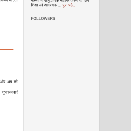
कल्प लें ,तो
संस्था ने सामुदायिक सशक्तिकरण के लिए
शिक्षा को आवश्यक ...
पूरा पढे..
FOLLOWERS
दिसम्‍बर 2008
ले और अब की
ं शुभकामनाएँ
जनवरी 2009