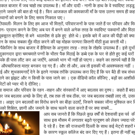
ल बाजार में जब चाहो तब उपलब्ध है। माँ और दादी - नानी के हाथ के वे स्वादिष्ट लड्डू 
ुराने जमाने की बात हो गई है। फिर आजकल की कामकाजी माँ के पास उतना समय ही कहा
वानों को बनाने के लिए समय निकाल पाए।
ीपावली- मिलन के लिए हम आज भी मित्रों, परिवारजनों के पास जाते हैं पर परिवार और मित्
- प्रदान करने के लिए अब घर में बनने वाले अनेक तरह के स्वादिष्ट पकवानों और मिठाइय
ूबसूरत क्रोशिए से बने थालपोश से ढके हुए होते थे। इसके बारे में आज की पीढ़ी को क्या
लन के साथ सबका मुँह मीठा करने की यह मोहक परम्परा कितनी मीठी हुआ करती थी।
पैकेजिंग के साथ बाजार में हैसियत के अनुसार तरह - तरह के तोहफे उपलब्ध हैं। इसे दुर्भाग्
नदार द्वारा चमचमाते पन्नों के भीतर पैक मिठाई के डब्बे एक के घर से होते हुए कई घरों
े ही पास लौट कर आ जाएँगे, आपको भान भी नहीं हो पाएगा। कहने का तात्पर्य यही ह
भी औपचारिकता मात्र बनकर रह गए हैं। और तो और, अब तो इसकी भी आवश्यकता नहीं 
ाई और शुभकामनाएँ देने के इतने नायाब तरीके उपलब्ध करा दिए हैं कि घर बैठे ही सब संभव
ाने का झंझट और न किसी के पास जाने का । एक वीडियो कॉल कीजिए , बड़ों का आशीर्वा
टों को प्यार भी दे दीजिए।
आ समाज और परिवार के रहन -सहन और संस्कारों में आए बदलाव का दृश्य। कहते हैं बदल
 पर जब बदलाव अच्छे के लिए हो, तब तक तो सब ठीक, पर जब बदलाव तबाही लाए तो, उसक
गा। आइए उन बदलावों का विरोध करने का बीड़ा उठाएँ, जिसने सबका जीना मुश्किल कर द
 शिक्षित, ज्ञानी और जमाने के साथ चलने वाला करते हैं पर क्या सचमें...
आप सब जानते हैं कि पिछले कुछ वर्षों से देशवासी इस पर्व की
साथ इस मौसम में लगातार बढ़ते प्रदूषण को लेकर ज्यादा प
दे रहे हैं। देश की राजधानी दिल्ली के साथ कई मेट्रो शहरों में
के कारण स्कूल कॉलेज बंद कर दिए गए हैं। इतना ही नहीं ब