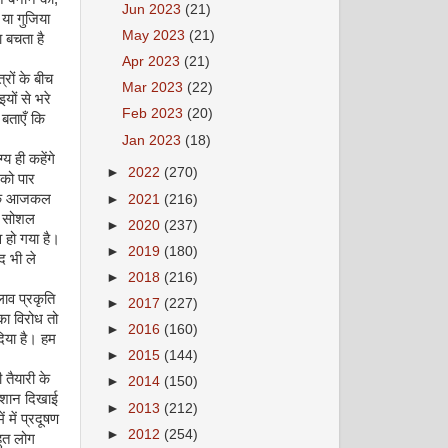
Jun 2023
(21)
या गुजिया
May 2023
(21)
 बचता है
Apr 2023
(21)
रों के बीच
Mar 2023
(22)
ों से भरे
Feb 2023
(20)
 बताएँ कि
Jan 2023
(18)
य ही कहेंगे
►
2022
(270)
 को पार
ै कि आजकल
►
2021
(216)
। सोशल
►
2020
(237)
 हो गया है।
►
2019
(180)
द भी ले
►
2018
(216)
ाव प्रकृति
►
2017
(227)
ा विरोध तो
►
2016
(160)
िया है। हम
►
2015
(144)
 तैयारी के
►
2014
(150)
रेशान दिखाई
►
2013
(212)
 में प्रदूषण
►
2012
(254)
हुत लोग