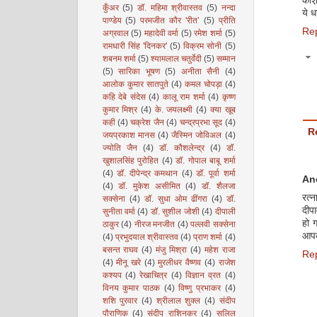
काश़
कुँअर
(5)
डॉ. महिमा श्रीवास्तव
(5)
नन्दा
ये ध
पाण्डेय
(5)
परमजीत कौर 'रीत’
(5)
प्रीति
Re
अग्रवाल
(5)
महादेवी वर्मा
(5)
रमेश शर्मा
(5)
रामधारी सिंह 'दिनकर'
(5)
विक्रम सोनी
(5)
शबनम शर्मा
(5)
श्यामलाल चतुर्वेदी
(5)
सम्मान
(5)
सारिका भूषण
(5)
अनीता सैनी
(4)
आलोक कुमार सातपुते
(4)
कमल चोपड़ा
(4)
कहि देबे संदेस
(4)
कालू राम शर्मा
(4)
कृष्ण
कुमार मिश्र
(4)
के. जयलक्ष्मी
(4)
क्या खूब
कही
(4)
चक्रेश जैन
(4)
चन्द्रप्रभा सूद
(4)
R
जयप्रकाश मानस
(4)
जैस्मिन जोविअल
(4)
ज्योति जैन
(4)
डॉ. कौशलेन्द्र
(4)
डॉ.
खुशालसिंह पुरोहित
(4)
डॉ. गोपाल बाबू शर्मा
(4)
डॉ. दीपेन्द्र कमथान
(4)
डॉ. पूर्वा शर्मा
An
(4)
डॉ. मुकेश असीमित
(4)
डॉ. शैलजा
रत्
सक्सेना
(4)
डॉ. सुधा ओम ढींगरा
(4)
डॉ.
दीप
सुनीता वर्मा
(4)
डॉ. सुशील जोशी
(4)
दीपाली
हो ग
ठाकुर
(4)
नीरज मनजीत
(4)
पल्लवी सक्सेना
आपक
(4)
प्रभुदयाल श्रीवास्तव
(4)
प्राण शर्मा
(4)
बसन्त राघव
(4)
मंजु मिश्रा
(4)
महेश राजा
Re
(4)
मीनू खरे
(4)
मुरलीधर वैष्णव
(4)
राजेश
कश्यप
(4)
रेखाचित्र
(4)
विज्ञान व्रत
(4)
विनय कुमार पाठक
(4)
विष्णु प्रभाकर
(4)
शशि पुरवार
(4)
श्रीलाल शुक्ल
(4)
संदीप
पौराणिक
(4)
संदीप राशिनकर
(4)
सलिल