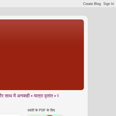
नकही • यात्रा वृतांत • संस्मरण • कहानी • कविता • व्यंग्य • लघुकथा • क
उदंती के PDF के लिए