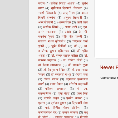
सरोज
(4)
सविता मिश्रा ‘अक्षजा’
(4)
सुरभि
डागर
(4)
सूर्यकान्त त्रिपाठी ‘निराला’
(4)
स्वामी विवेकानंद
(4)
अंजू निगम
(3)
अटल
बिहारी वाजपेयी
(3)
अनुपमा त्रिपाठी
(3)
अमर गोस्वामी
(3)
अरुण शेखर
(3)
अली खान
(3)
अशोक सिंघई
(3)
आशा भाटी
(3)
एस.
अनंत नारायणन
(3)
ओशो
(3)
के. पी.
सक्सेना 'दूसरे'
(3)
गंभीर सिंह पालनी
(3)
गजानन माधव मुक्तिबोध
(3)
चन्द्रधर शर्मा
गुलेरी
(3)
जुबैर सिद्दिकी
(3)
डॉ
(3)
डॉ.
कमलेन्द्र कुमार श्रीवास्तव
(3)
डॉ. प्रीत
अरोड़ा
(3)
डॉ. बच्चन पाठक सलिल
(3)
डॉ.
बलराम अग्रवाल
(3)
डॉ. योगिता जोशी
(3)
डॉ. रंजना जायसवाल
(3)
डॉ. रमाकांत गुप्ता
Newer P
(3)
डॉ. वेदप्रताप वैदिक
(3)
डॉ. श्याम सखा
‘श्याम’
(3)
डॉ. सरस्वती माथुर
(3)
दिव्या शर्मा
Subscribe 
(3)
दीपक मशाल
(3)
पदुमलाल पुन्नालाल
बख्शी
(3)
पद्मा मिश्रा
(3)
परितोष चक्रवर्ती
(3)
पवित्रा अग्रवाल
(3)
पी. एन.
सुब्रमणियन
(3)
पुष्पा मेहरा
(3)
पूनम सिंह
(3)
प्रणति ठाकुर
(3)
प्रमोद ताम्बट
(3)
प्रसंग
(3)
प्रांजल कुमार
(3)
प्रियदर्शी खैरा
(3)
प्रो. विनीत मोहन औदिच्य
(3)
फणीश्वरनाथ रेणु
(3)
फ्रांज काफ्का
(3)
मधु
बी. जोशी
(3)
महावीर अग्रवाल
(3)
मीनाक्षी