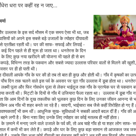
धेरा धरा पर कहीं रह न जाए...
र्मा
 और उल्लास के इस सर्द मौसम में एक समय ऐसा भी था, जब
सियों को अपने इस सबसे बड़े उजालों के त्योहार दीपावली
 से प्रतीक्षा रहती थी। घर की साफ- सफाई और लिपाई -
 कई दिन पहले से ही शुरू हो जाता था। धनतेरस के दिन
र के लिए कुछ नया खरीदने की योजना भी पहले ही से बन
कपड़े, विभिन्न तरह के पकवान और सबसे ज्यादा उल्लास परिवार वालों से मिलने की खुशी,
अवसर पर ही हो पाती थी।
 दीवाली आपके गाँव के घर की हो तब तो बात ही कुछ और होती थी। गाँव में कृषकों का उत्
पाँच दिन तक चलने वाले इस पर्व के अवसर पर पूरा गाँव उल्लास में डूबा होता था। धनतेर
 लक्ष्मी पूजा और फिर गोवर्धन पूजा से लेकर भाईदूज तक गाँव के प्रत्येक घर से पकवान 
 करती थी। मिट्टी के दियों से गाँव में उजियारा फैला रहता था। उल्लास में डूबा गाँव नाच
ोता कि आम दिनों के दुख तकलीफ को भूलकर कुछ दिन के लिए उनका जीवन आनन्द से भर
िन अब गाँव भी शहर बनते जा रहे हैं। सादगी, भाईचारा सब जैसे कहीं तिरोहित हो गए हैं।
वश्यकताएँ भी कम थीं। आधुनिक सुख- सुविधाओं ने सबकी आदतें बदल दीं हैं। गाँव की आ
ें बहने लगी है। बिना नशा किए उनके लिए त्योहार का कोई मतलब ही नहीं होता।
े ज़माने में मनाए जाने वाले उजाले के पर्व की, तो अब चाहे गाँव हो या शहर लोग साफ- 
 साल में कभी भी कर लेते हैं। कपड़े और घर के लिए कुछ बड़ा सामान तो आजकल जब जर
ते हैं। उसके लिए भला कोई दीवाली का इंतजार क्यों करे? अब रही बात मिठाई और पकवान