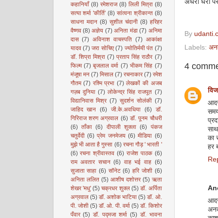
अँधेरा धरा 
कहानियाँ
(8)
रमेशराज
(8)
लिली मित्रा
(8)
सत्या शर्मा 'कीर्ति'
(8)
सांत्वना श्रीकान्त
(8)
साधना मदान
(8)
सुशील चंदानी
(8)
हरिहर
वैष्णव
(8)
अज्ञेय
(7)
अनिता मंडा
(7)
अनिमा
By
udanti.
दास
(7)
अविनाश वाचस्पति
(7)
आकांक्षा
Labels:
अन
यादव
(7)
जरा सोचिए
(7)
ज्योतिर्मयी पंत
(7)
डॉ. शिप्रा मिश्रा
(7)
प्रताप सिंह राठौर
(7)
4 comme
फिल्म
(7)
बृजलाल वर्मा
(7)
भीकम सिंह
(7)
मंजूषा मन
(7)
मिसाल
(7)
रचनाकार
(7)
रमेश
गौतम
(7)
रश्मि प्रभा
(7)
लेखकों की अजब
विज
गज़ब दुनिया
(7)
लोकेन्द्र सिंह राजपूत
(7)
विद्यानिवास मिश्र
(7)
सुदर्शन सोलंकी
(7)
आदर
जाहिद खान
(6)
जी.के.अवधिया
(6)
डॉ.
समय
गिरिराज शरण अग्रवाल
(6)
डॉ. पूनम चौधरी
प्रद
(6)
ताँका
(6)
दीपाली शुक्ला
(6)
पंकज
साथ 
चतुर्वेदी
(6)
प्रेम जनमेजय
(6)
मीडिया
(6)
का 
मुझे भी आता है गुस्सा
(6)
रचना गौड़ ' भारती '
हर ब
(6)
रचना श्रीवास्तव
(6)
राजेश पाठक
(6)
Re
राम अवतार सचान
(6)
वाह भई वाह
(6)
सुजाता साहा
(6)
सॉनेट
(6)
हरि जोशी
(6)
अनिता ललित
(5)
आशीष दशोत्तर
(5)
ऋता
An
शेखर 'मधु'
(5)
चक्रधर शुक्ल
(5)
डॉ. अर्पिता
अग्रवाल
(5)
डॉ. अशोक भाटिया
(5)
डॉ. ओ.
आदर
पी. जोशी
(5)
डॉ. ओ. पी. वर्मा
(5)
डॉ. किशोर
अनकह
पँवार
(5)
डॉ. पद्मजा शर्मा
(5)
डॉ. भावना