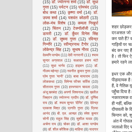
(15)
डॉ. ज्योत्स्ना शर्मा
(15)
डॉ. सुधा
गुप्ता
(15)
पर्यटन
(15)
प्रेमचंद
(15)
बोध कथा
(15)
कृष्णा वर्मा
(14)
डॉ.
उपमा शर्मा
(14)
यशवंत कोठारी
(13)
लोक-मंच विशेष
(13)
कमला निखुर्पा
शहर छोड़कर 
(12)
चिंतन
(12)
टेक्नॉलॉजी
(12)
दरअसल जो समा
डायरी
(12)
डॉ. कुँवर दिनेश सिंह
कर पाते हैं?
(12)
डॉ. सुषमा गुप्ता
(12)
रविन्द्र
गाड़ियों पर 
गिन्नौरे
(12)
रवीन्द्रनाथ टैगोर
(12)
लोकेन्द्र सिंह
(12)
सुभाष नीरव
(12)
बंद कर पाए ह
देवमणि पाण्डेय
(11)
देवी नागरानी
(11)
श्याम
है। तो फिर ऐस
सुन्दर अग्रवाल
(11)
सआदत हसन मंटो
हमारे रहने ल
(11)
सुधा भार्गव
(11)
हाइबन
(11)
डॉ.
नीलम महेन्द्र
(10)
नवनीत कुमार गुप्ता
(10)
इधर एक और प्र
प्रेम गुप्ता 'मानी’
(10)
बाबा मायाराम
(10)
पीड़ादायक है
लोककथा
(10)
विमेन्स फीचर सर्विस
(10)
हैं, वे नैतिक
सीताराम गुप्ता
(10)
हरभगवान चावला
(10)
पहुँचा दिया 
अंजू खरबंदा
(9)
अपर्णा विश्वनाथ
(9)
ख़लील
नकारात्मक व
जिब्रान
(9)
ज्योत्स्ना प्रदीप
(9)
डॉ. पूर्णिमा
राय
(9)
डॉ. श्याम सुन्दर 'दीप्ति'
(9)
देवेन्द्र
ही नहीं, बल्क
प्रकाश मिश्र
(9)
प्रगति गुप्ता
(9)
प्रिया
दीपावली के द
आनंद
(9)
बी. एल. आच्छा
(9)
रमेश कुमार
चिन्तन को, श
सोनी
(9)
राहुल सिंह
(9)
सुशील यादव
(9)
अंत में गोपाल
अर्चना राय
(8)
चोका
(8)
डॉ. आशा पाण्डेय
जलाओ दिए पर
(8)
डॉ. शील कौशिक
(8)
माहिया
(8)
यादगार