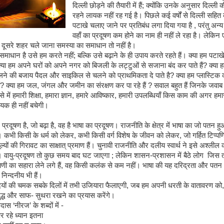
दिल्ली छोड़ने की तैयारी में हैं; क्योंकि उनके अनुसार दिल्ली
रहने लायक नहीं रह गई है। पिछले कई वर्षों से दिल्ली सहित 
पटाखे चलाए जाने पर प्रतिबंध लगा दिया गया है , परंतु अन्य
वहाँ का प्रदूषण कम होने का नाम ही नहीं ले रहा है। लेकिन 
दूसरे शहर चले जाना समस्या का समाधान तो नहीं है।
धान है उसे हम करते नहीं; बल्कि उसे बढ़ाने के ही उपाय करते रहते हैं। क्या हम पटाखे
 क्या हम अपने घरों को अपने नगर को बिजली के लट्टुओं से सजाना बंद कर पाते हैं? क्या 
चलने की बजाय पैदल और साइकिल से चलने को प्राथमिकता दे पाते है? क्या हम प्लास्टिक
ैं? क्या हम जल, जंगल और जमीन का संरक्षण कर पा रहे हैं ? सवाल बहुत हैं जिनके जवाब नह
े में हमारी शिक्षा, हमारा ज्ञान, हमारे आविष्कार, हमारी उपलब्धियाँ किस काम की अगर हम
ायक ही नहीं बचेगी।
दूषण है, जो बढ़ा है, वह है भाषा का प्रदूषण। राजनीति के क्षेत्र में भाषा का जो पतन हु
। कभी किसी के धर्म को लेकर, कभी किसी वर्ग विशेष के जीवन को लेकर, जो गर्हित टिप्पणि
 मूल्यों की गिरावट का साक्षात् प्रमाण हैं। चुनावी राजनीति और दलीय स्वार्थ ने इसे अश्ली
है। वायु-प्रदूषण तो कुछ समय बाद घट जाएगा ; लेकिन शासन-प्रशासन में बैठे लोग जिस
ाणी का सहारा लेने लगे हैं, वह किसी कलंक से कम नहीं। भाषा की यह दरिद्रता और पत
ि निन्दनीय भी हैं।
ियों की चमक सबके दिलों में तभी उजियारा फैलाएगी, जब हम अपनी धरती के वातावरण को
ुद्ध और साफ- सुथरा रखने का प्रयास करेंगे।
दास ‘नीरज’ के शब्दों में -
 रहे ध्यान इतना