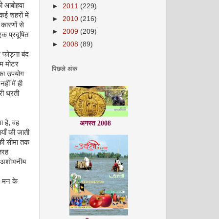
 की आबोहवा
►
2011
(229)
कई शहरों में
►
2010
(216)
 कारणों से
►
2009
(209)
एक प्रदूषित
►
2008
(89)
 फोड़ना बंद
हम मोटर
पिछले अंक
 का उपयोग
ीं में ही
ारी धरती
अगस्त 2008
आ है, वह
याँ की जाती
ल की सीमा तक
 तरह
न अशोभनीय
, मन के
सितम्बर 2008