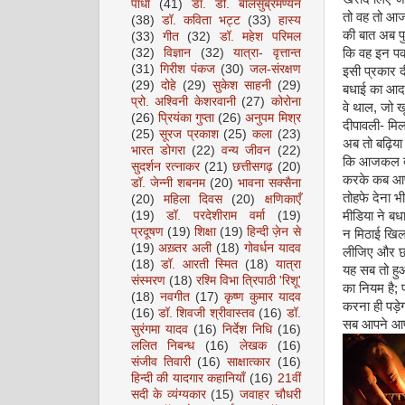
पाधा
(41)
डॉ. डी. बालसुब्रमण्यन
तो वह तो आजक
(38)
डॉ. कविता भट्ट
(33)
हास्य
की बात अब प
(33)
गीत
(32)
डॉ. महेश परिमल
कि वह इन पक
(32)
विज्ञान
(32)
यात्रा- वृत्तान्त
(31)
गिरीश पंकज
(30)
जल-संरक्षण
इसी प्रकार द
(29)
दोहे
(29)
सुकेश साहनी
(29)
बधाई का आदान
प्रो. अश्विनी केशरवानी
(27)
कोरोना
वे थाल, जो ख
(26)
प्रियंका गुप्ता
(26)
अनुपम मिश्र
दीपावली- मि
(25)
सूरज प्रकाश
(25)
कला
(23)
अब तो बढ़िया 
भारत डोगरा
(22)
वन्य जीवन
(22)
कि आजकल दुका
सुदर्शन रत्नाकर
(21)
छत्तीसगढ़
(20)
करके कब आपक
डॉ. जेन्नी शबनम
(20)
भावना सक्सैना
तोहफे देना 
(20)
महिला दिवस
(20)
क्षणिकाएँ
मीडिया ने बध
(19)
डॉ. परदेशीराम वर्मा
(19)
प्रदूषण
(19)
शिक्षा
(19)
हिन्दी ज़ेन से
न मिठाई खिल
(19)
अख़्तर अली
(18)
गोवर्धन यादव
लीजिए और छो
(18)
डॉ. आरती स्मित
(18)
यात्रा
यह सब तो हु
संस्मरण
(18)
रश्मि विभा त्रिपाठी 'रिशू'
का नियम है;
(18)
नवगीत
(17)
कृष्ण कुमार यादव
करना ही पड़े
(16)
डॉ. शिवजी श्रीवास्तव
(16)
डॉ.
सब आपने आपको
सुरंगमा यादव
(16)
निर्देश निधि
(16)
ललित निबन्ध
(16)
लेखक
(16)
संजीव तिवारी
(16)
साक्षात्कार
(16)
हिन्दी की यादगार कहानियाँ
(16)
21वीं
सदी के व्यंग्यकार
(15)
जवाहर चौधरी