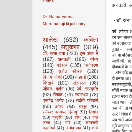
Home
अनकहीः अँ
Dr. Ratna Verma
- डॉ. रत्ना व
Mere babuji ki jail dairy
पर्व
, त्योहार
हम सब भारतवा
आलेख
(632)
कविता
की उत्सुकता
(445)
लघुकथा
(319)
पुताई का काम
डॉ. रत्ना वर्मा
(223)
इस अंक में
घर या परिवा
(197)
अनकही
(195)
व्यंग्य
जाती थी, नए 
(140)
प्रेरक
(135)
पर्यावरण
दीपावली के 
(128)
स्रोत फीचर्स
(128)
...और यदि वह
विजय जोशी
(109)
कहानी
(108)
ही बनता था। 
किताबें
(101)
संस्मरण
(98)
नरकचतुर्दशी,
जीवन- दर्शन
(96)
पर्व- संस्कृति
सोंधी महक आया
(92)
रोचक
(79)
स्वास्थ्य
(78)
इतना मस्त ह
प्रमोद भार्गव
(72)
उदंती फीचर्स
जाता था। लेक
(60)
धरोहर
(54)
हाइकु
(53)
कम थीं, तो आ
रामेश्वर काम्बोज ‘हिमांशु’
(51)
निशांत
उल्टी दिशा म
(50)
प्रकृति
(50)
शोध
(46)
बाल
अब चलें आज क
जगत
(44)
यादें
(43)
कालजयी
सुविधानुसार
कहानियाँ
(41)
विनोद साव
(41)
शशि
खरीद लिए जा