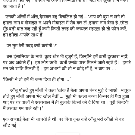
जल्दी ही चले गए। उनकी भी अपनी जिम्मेदारियाँ हैं। बेटी का सुबह शाम फोन
आ जाता है।’
उनकी आँखों में आँसू देखकर वह विचलित हो गई – ‘आप को बुरा न लगे तो
हमारा नाम व मोबाइल न.अपने मोबाइल में सेव कर लें .हमारा नाम बेला है .छोटा
मुँह बड़ी बात कह रही हूँ कभी किसी तरह की जरूरत महसूस हो तो फोन करें
,
हम हमेशा आपके साथ हैं
’
‘पर तुम मेरी मदद क्यों करोगी
?’
‘बस इंसानियत के नाते .कुछ और भी बुजुर्ग हैं
,
जिन्होंने हमें कभी दुत्कारा नहीं
;
पर अब अकेले हैं।
हम लोग कभी
-
कभी उनके पास मिलने जाते रहते हैं।
हमारे
मन को शांति मिलती है। हम अभागों की तो न कोई माँ है
,
न बाप पर
…
‘
किसी ने तो हमें भी जन्म दिया ही होगा ...
'
आँसू पोंछते हुए माँजी ने कहा ‘ठीक है बेला अपना नंबर मुझे दे जाओ ’ भावुक
होते हुए माँजी अपना भेद खोल बैठीं ... ‘मुझे भी पहला बच्चा किन्नर ही पैदा हुआ
था
;
पर घर वालों ने अस्पताल में ही बुलाके किसी को दे दिया था। पूरी जिन्दगी
मैं उसका गम पाले रही।’
एक सच्चाई बेला भी जानती है थी
,
पर बिना कुछ कहे आँसू भरी आँखों से वह
लौट गई ।