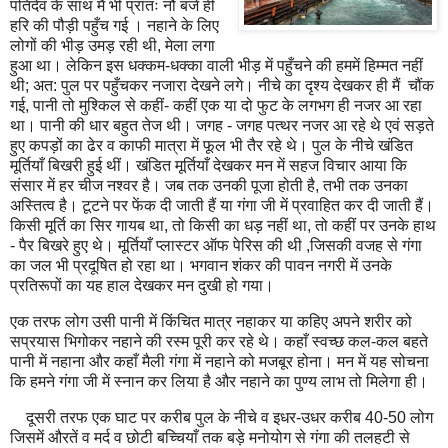
पतिदेव के साथ मैं भी प्रातः नौ बजे ही
हरि की पौड़ी पहुँच गई । नहाने के लिए
लोगों की भीड़ उमड़ रही थी
,
मेला लगा
हुआ था। लेकिन इस धक्कम-धक्का वाली भीड़ में पहुँचने की हममें हिम्मत नहीं
थी
;
अत: पुल पर पहुँचकर नजारा देखने लगे। नीचे का दृश्य देखकर ही मैं
चौंक
गई
,
पानी तो मुश्किल से कहीं
-
कहीं एक या दो फुट के लगभग ही नजर आ रहा
था। पानी की धार बहुत तेज थी। जगह - जगह पत्थर नजर आ रहे थे एवं सड़ते
हुए कपड़ों का ढेर व काफी मात्रा में फूल भी तैर रहे थे। पुल के नीचे खंडित
मूर्तियाँ बिखरी हुई थीं। खंडित मूर्तियाँ देखकर मन में सहज विचार आया कि
संसार में हर चीज नश्वर है। जब तक उनकी पूजा होती है
,
तभी तक उनका
अस्तित्व है। टूटने पर फेंक दी जाती हैं या गंगा जी में प्रवाहित कर दी जाती हैं।
किसी मूर्ति का सिर गायब था
,
तो किसी का धड़ नहीं था
,
तो कहीं पर उनके हाथ
- पैर बिखरे हुए थे। मूर्तियाँ प्लास्टर ऑफ पेरिस की थी
,
जिसकी वजह से गंगा
का जल भी प्रदूषित हो रहा था। भगवान शंकर की पावन नगरी में उनके
प्रतिरूपों का यह हाल देखकर मन दुखी हो गया।
एक तरफ लोग उसी पानी में किंचित मात्र नहाकर या कहिए अपने शरीर को
सप्रयास भिगोकर नहाने की रस्म पूरी कर रहे थे। कहाँ स्वच्छ कल-कल बहते
पानी में नहाना और कहाँ मैली गंगा में नहाने को मजबूर होना। मन में यह सोचना
कि हमने गंगा जी में स्नान कर लिया है और नहाने का पुण्य लाभ तो मिलेगा ही।
दूसरी तरफ एक घाट पर करीब पुल के नीचे व इधर-उधर करीब 40-50 लोग
जिसमें औरतें व मर्द व छोटी बच्चियाँ तक बड़े मनोयोग से गंगा की तलहटी से