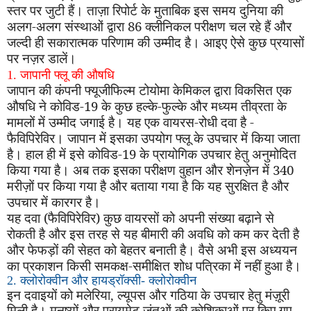
स्तर पर जुटी हैं। ताज़ा रिपोर्ट के मुताबिक इस समय दुनिया की
अलग-अलग संस्थाओं द्वारा 86 क्लीनिकल परीक्षण चल रहे हैं और
जल्दी ही सकारात्मक परिणाम की उम्मीद है। आइए ऐसे कुछ प्रयासों
पर नज़र डालें।
1. जापानी फ्लू की औषधि
जापान की कंपनी फ्यूजीफिल्म टोयोमा केमिकल द्वारा विकसित एक
औषधि ने कोविड-19 के कुछ हल्के-फुल्के और मध्यम तीव्रता के
मामलों में उम्मीद जगाई है। यह एक वायरस-रोधी दवा है -
फैविपिरेविर। जापान में इसका उपयोग फ्लू के उपचार में किया जाता
है। हाल ही में इसे कोविड-19 के प्रायोगिक उपचार हेतु अनुमोदित
किया गया है। अब तक इसका परीक्षण वुहान और शेनज़ेन में 340
मरीज़ों पर किया गया है और बताया गया है कि यह सुरक्षित है और
उपचार में कारगर है।
यह दवा (फैविपिरेविर) कुछ वायरसों को अपनी संख्या बढ़ाने से
रोकती है और इस तरह से यह बीमारी की अवधि को कम कर देती है
और फेफड़ों की सेहत को बेहतर बनाती है। वैसे अभी इस अध्ययन
का प्रकाशन किसी समकक्ष-समीक्षित शोध पत्रिका में नहीं हुआ है।
2. क्लोरोक्वीन और हायड्रॉक्सी- क्लोरोक्वीन
इन दवाइयों को मलेरिया
,
ल्यूपस और गठिया के उपचार हेतु मंज़ूरी
मिली है। मनुष्यों और प्रायमेट जंतुओं की कोशिकाओं पर किए गए