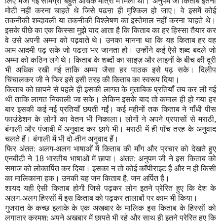
लिए भेजी गई सामग्री बहुत अधिक मात्रा में मिली थी। अनुपम जी किताब इतनी
मोटी नहीं करना चाहते थे जिसे पढऩा ही मुश्किल हो जाए। वे इसमें कोई
तकनीकी शब्दावली या तकनीकी विश्लेषण का इस्तेमाल नहीं करना चाहते थे।
इसके पीछे का एक किस्सा मुझे याद आता है कि किताब का हर हिस्सा तैयार कर
वे उसे अपनी अम्मा को पढ़वाते थे। उनका मानना था कि यह किताब हर वह
आम आदमी पढ़ सके जो पढऩा भर जानता हो। उन्होंने कई ऐसे शब्द बदले जो
अम्मा को कठिन लगे थे। किताब के शब्दों का साइज़ और लाइनों के बीच की दूरी
भी अधिक रखी गई ताकि अम्मा जैसा हर पाठक इसे पढ़ सके। दिलीप
चिंचालकर जी ने फिर इसे इसी तरह की किताब का स्वरूप दिया।
किताब को छापने से पहले ही इसकी लागत के मुताबिक प्रतियाँ तय कर ली गई
थीं ताकि लागत निकाली जा सके। लेकिन इसके बाद तो कमाल ही हो गया हर
बार इसकी कई नई प्रतियाँ छपती गईं। कई महीनों तक किताब ने गाँधी पीस
फाउंडेशन के लोगों का वेतन भी निकाला। लोगों ने अपने प्रयासों से मराठी
,
बंगाली और पंजाबी में अनुवाद कर छापे भी। मराठी में ही पाँच तरह के अनुवाद
चलते हैं। बंगाली में भी दो-तीन अनुवाद हैं।
फिर अंतत: अलग-अलग भाषाओं में किताब की माँग और प्रचार को देखते हुए
एनबीटी ने
18
भारतीय भाषाओं में छापा। अंतत: अनुपम जी ने इस किताब को
समाज को लोकार्पित कर दिया। इसका न तो कोई कॉपीराइट है और न ही किसी
का मालिकाना हक। उनकी यह जन किताब है
,
जन अर्पित है।
शायद यही ऐसी किताब होगी जिसे पढ़कर लोग इतने प्रेरित हुए कि देश के
अलग-अलग हिस्सों में इस किताब को पढ़कर तालाबों पर काम भी किया।
गुजरात के कच्छ इलाके के एक अखबार के मालिक इस किताब के हिस्सों को
लगातार क्रमश: अपने अखबार में छापते भी रहे और साथ ही इतने प्रेरित हुए कि