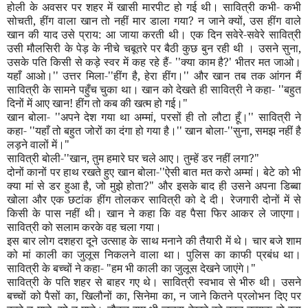
होली के अवसर पर शहर में खासी मारपीट हो गई थी। सावित्री कभी- कभी
सोचती
,
हींग वाला खान तो नहीं मार डाला गया
?
न जाने क्यों
,
उस हींग वाले
खान की याद उसे प्राय: आ जाया करती थी। एक दिन सवेरे-सवेरे सावित्री
उसी मौलसिरी के पेड़ के नीचे चबूतरे पर बैठी कुछ बुन रही थी । उसने सुना
,
उसके पति किसी से कड़े स्वर में कह रहे हैं-
''
क्या काम है
?'
भीतर मत जाओ।
यहाँ आओ।
''
उत्तर मिला-
''
हींग है
,
हेरा हींग।
''
और खान तब तक आंगन मैं
सावित्री के सामने पहुँच चुका था। खान को देखते ही सावित्री ने कहा-
''
बहुत
दिनों में आए खान! हींग तो कब की खत्म हो गई।"
खान बोला-
''
अपने देश गया था अम्मां
,
परसों ही तो लौटा हूँ।
''
सावित्री ने
कहा-
''
यहाँ तो बहुत जोरों का दंगा हो गया है।
''
खान बोला-
''
सुना
,
समझ नहीं है
लड़ने वालों में।"
सावित्री बोली-
''
खान
,
तुम हमारे घर चले आए। तुम्हें डर नहीं लगा
?"
दोनों कानों पर हाथ रखते हुए खान बोला-
''
ऐसी बात मत करो अम्मां। बेटे को भी
क्या मां से डर हुआ है
,
जो मुझे होता
?"
और इसके बाद ही उसने अपना डिब्बा
खोला और एक छटांक हींग तोलकर सावित्री को दे दी। रेजगारी दोनों में से
किसी के पास नहीं थी। खान ने कहा कि वह पैसा फिर आकर ले जाएगा।
सावित्री को सलाम करके वह चला गया।
इस बार लोग दशहरा दूने उत्साह के साथ मनाने की तैयारी में थे। चार बजे शाम
को मां काली का जुलूस निकलने वाला था। पुलिस का काफी प्रबंध था।
सावित्री के बच्चों ने कहा- "हम भी काली का जुलूस देखने जाएंगे।"
सावित्री के पति शहर से बाहर गए थे। सावित्री स्वभाव से भीरु थी। उसने
बच्चों को पैसों का
,
खिलौनों का
,
सिनेमा का
,
न जाने कितने प्रलोभन दिए पर