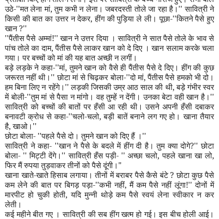
उठे-
''
मत लेना मां
,
तुम कभी न लेना। जबरदस्ती तोले जा रहा है।
''
सावित्री ने
किसी की बात का उत्तर न देकर
,
हींग की पुड़िया ले ली। पूछा-
''
कितने पैसे हुए
खान
?''
''
पैंतीस पैसे अम्मां!
''
खान ने उत्तर दिया । सावित्री ने सात पैसे तोले के भाव से
पांच तोले का दाम
,
पैंतीस पैसे लाकर खान को दे दिए । खान सलाम करके चला
गया। पर बच्चों को मां की यह बात अच्छी न लगीं।
बड़े लड़के ने कहा-
''
मां
,
तुमने खान को वैसे ही पैंतीस पैसे दे दिए। हींग की कुछ
जरूरत नहीं थी।
''
छोटा मां से चिढ़कर बोला-
''
दो मां
,
पैंतीस पैसे हमको भी दो।
हम बिना लिए न रहेंगे।
''
लड़की जिसकी उम्र आठ साल की थी
,
बड़े गंभीर स्वर
में बोली-
''
तुम मां से पैसा न मांगो। वह तुम्हें न देंगी। उनका बेटा वही खान है।
''
सावित्री को बच्चों की बातों पर हँसी आ रही थी। उसने अपनी हँसी दबाकर
बनावटी क्रोध से कहा-
''
चलो-चलो
,
बड़ी बातें बनाने लग गए हो। खाना तैयार
है
,
खाओ।
''
छोटा बोला-
''
पहले पैसे दो। तुमने खान को दिए हैं ।
''
सावित्री ने कहा-
''
खान ने पैसे के बदले में हींग दी है। तुम क्या दोगे
?''
छोटा
बोला-
''
मिट्टी देंगे।
''
सावित्री हँस पड़ी-
''
अच्छा चलो
,
पहले खाना खा लो
,
फिर मैं रुपया तुड़वाकर तीनों को पैसे दूंगी।"
खाना खाते-खाते हिसाब लगाया। तीनों में बराबर पैसे कैसे बंटे
?
छोटा कुछ पैसे
कम लेने की बात पर बिगड़ पड़ा-
''
कभी नहीं
,
मैं कम पैसे नहीं लूंगा!
''
दोनों में
मारपीट हो चुकी होती
,
यदि मुन्नी थोड़े कम पैसे स्वयं लेना स्वीकार न कर
लेती।
कई महीने बीत गए । सावित्री की सब हींग खत्म हो गई। इस बीच होली आई।