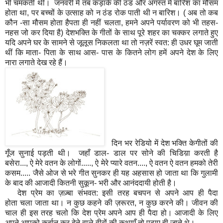
भी चमकती थी। जनवरी में तब कड़ाके की ठंड और अगस्त में बारिश का मौसम
होता था
,
पर बच्चों के उत्साह को न ठंड रोक पाती थी न बारिश। ( अब तो कब
कौन
-
सा मौसम होता हैपता ही नहीं चलता
,
हमने अपने पर्यावरण को भी तहस-
नहस जो कर दिया है) देशभक्ति के गीतों के साथ पूरे शहर का चक्कर लगाते हुए
यदि अपने घर के सामने से जूलूस निकलता था तो नज़रें स्वत
:
ही उधर घूम जाती
थीं कि माता- पिता के साथ आस- पास के कितने लोग हमें अपने देश के लिए
नारा लगाते देख रहे हैं।
दिन भर रेडियो में देश भक्ति
के
गीतों की
गूँज सुनाई पड़ती थी। जहाँ डाल
-
डाल पर सोने की चिडिय़ा करती है
बसेरा...
,
ऐ मेरे वतन के लोगों.....
,
ऐ मेरे प्यारे वतन....
,
ऐ वतन ऐ वतन हमको तेरी
कसम..... जैसे ओज से भरे गीत सुनकर ही यह अहसास हो जाता था कि गुलामी
के बाद की आजादी कितनी सुकून
-
भरी और आनंददायी होती है।
देश प्रेम का ज़ज़्बा संभवत
:
इसी तरह बचपन से
अ
पने आप ही पैदा
हो
ता
च
ला
जाता था। न कुछ कहने की ज़रूरत
,
न कुछ करने की। जीवन की
चाल ही इस तरह चलो कि देश प्रेम अपने आप ही पैदा हो। आजादी के लिए
अपने आपको कुर्बान कर देने वाले वीरों की कथाएँ तो पढ़ाए ही जाते थे।