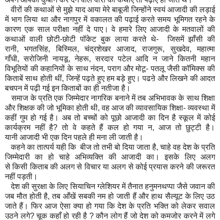
वीरों की कथाओं से मुझे याद आया मेरे बाबूजी जिन्होंने स्वयं आजादी की लड़ाई
में भाग लिया था और नागपुर में वकालत की पढ़ाई करते समय भूमिगत रहने के
कारण एक साल परीक्षा नहीं दे पाए
। वे
हमारे लिए आजादी के मतवालों की
कथाओं वाली छोटी-छोटी पॉकेट बुक लाया करते थे- जिसमें झाँसी की
रानी
,
भगतसिंह
,
बिस्मिल
,
चंद्रशेखर आजाद
,
राजगुरू
,
सुखदेव
,
महात्मा
गाँधी
,
सरोजिनी नाय
डू
,
नेहरू
,
सरदार पटेल आदि न जाने कितनी महान
विभूतियों की कहानियों के साथ नंदन
,
पराग और मोटू- पतलू जैसी कॉमिक्स की
किताबें साथ होती थीं
,
जिन्हें पढ़ते हुए हम बड़े हुए। पढऩे और लिखने की आदत
बचपन में पढ़ी गई इन किताबों का ही नतीजा है।
समाज के प्रति एक जिम्मेदार नागरिक बनाने में तब अभिभावक के साथ शिक्षा
और शिक्षक की जो भूमिका होती थी
,
वह आज की
व्या
वसायिक शिक्षा- व्यवस्था में
कहीं गुम हो गई है। अब तो बच्चों को पूछो आजादी का दिन है स्कूल में कोई
कार्यक्रम नहीं है
?
तो वे कहते हैं कल हो गया न
,
आज तो छुट्टी है।
या
नी
आजादी भी एक दिन पहले ही मना ली जाती है।
कहने का तात्पर्य यही कि बीज तो तभी बो दिया जाता है
,
चाहे वह देश के प्रति
जि
म्मेदा
री
का
हो चाहे अभिव्यक्ति की आजादी
का
। इसके लिए अलग
से
किसी
किताब
की
अलग से विचार या अलग से कोई प्रयास करने की जरूरत
नहीं पड़ती।
देश की सुरक्षा के लिए सियाचिन ग्लेशियर में तैनात ह
नु
मनथप्पा जैसे जवान की
जब मौत होती है
,
तब आँखें सबकी नम हो जाती हैं और हाथ सैल्यूट के लिए उठ
जाते हैं। फिर आज ऐसा क्या हो गया कि देश के प्रति भक्ति को लेकर सवाल
उठने लगे
?
चूक कहाँ हो रही है
?
कौन लोग हैं जो देश को कमजोर करने में लगे