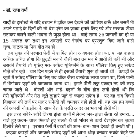
- डॉ. रत्ना वर्मा
यादों
के झरोखों से यदि बचपन में झाँक कर देखने की कोशिश करूँ और उसमें भी
अपने पढ़ाई के दिनों की तो देश प्रेम का ज़ज़्बा हमारे लिए गर्व और मस्तक ऊँचा
उठाकर चलने वाली भावना से जुड़ा होता था। चाहे समय 26 जनवरी का हो या
15 अगस्त का तथा इन अवसरों पर रंगमंच पर प्रस्तुत किए जाने वाले
नृत्य
,
नाटक या फिर गीत का हो।
तब सुबह की प्रभात फेरी में शामिल होना आवश्यक होता था
,
या यह कहना
अधिक उचित होगा कि छुट्टी मनाने जैसी बात तब मन में आती ही नहीं थी और
उसकी तैयारी तो पूछि
ए
मत- सफेद यूनिफॉर्म के साथ पॉलिश किए हुए सफेद
मो
ज़े
और जूते। चार दिन पहले से ही इसकी तैयारी शुरू हो जाती थी। कपड़ों के
जूतों में सफेद पॉलिश के लिए तब चॉक जैसा बारकेक लाया जाता था
,
जिसे पानी
में भी
गो
कर जूतों को चमकाया जाता था। हमारे पीटी शूज़ एकदम नए की तरह
चमक जाते थे। दोस्तों और भाई- बहनों के बीच होड़ लगी होती थी कि
मे
री
यूनिफॉर्म और मेरा जू
ते
तुम्हारे जूते से ज्यादा सफेद है। पर वह सब किसी
विज्ञापन की तर्ज पर मात्र सफेदी की चमकार नहीं होती थी
,
वह सब हम बच्चों
की आपसी नोकझोंक के साथ देश के प्रति आदर का भाव भी होती थी।
इस तरह स
वे
रे- स
वे
रे तिरंगा झंडा हाथों में लेकर जब- झंडा ऊँचा रहे हमारा....
गाते हुए कदम- ताल मिलाते हुए चलते थे तो भीतर से कहीं देशप्रेम का ज़ज़्बा
हिलोरे लेते था। प्रभात फेरी में बच्चों की आन- बान- शान देखते ही बनती थी।
कड़क कपड़ों और चमकते सफेद जूतों की आभा ओज़ बनकर सबके चेहरे पर