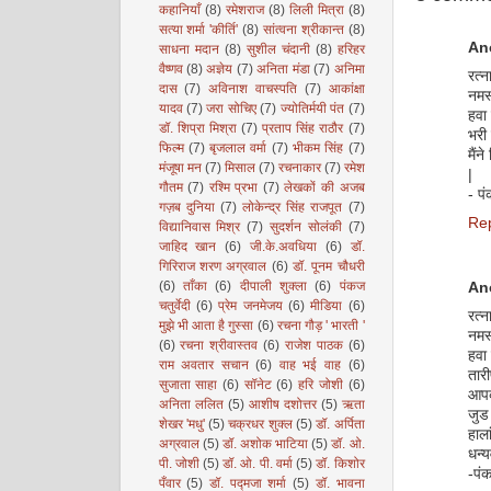
कहानियाँ
(8)
रमेशराज
(8)
लिली मित्रा
(8)
सत्या शर्मा 'कीर्ति'
(8)
सांत्वना श्रीकान्त
(8)
An
साधना मदान
(8)
सुशील चंदानी
(8)
हरिहर
वैष्णव
(8)
अज्ञेय
(7)
अनिता मंडा
(7)
अनिमा
रत्न
दास
(7)
अविनाश वाचस्पति
(7)
आकांक्षा
नमस्
यादव
(7)
जरा सोचिए
(7)
ज्योतिर्मयी पंत
(7)
हवा 
डॉ. शिप्रा मिश्रा
(7)
प्रताप सिंह राठौर
(7)
भरी
फिल्म
(7)
बृजलाल वर्मा
(7)
भीकम सिंह
(7)
मैंन
मंजूषा मन
(7)
मिसाल
(7)
रचनाकार
(7)
रमेश
|
गौतम
(7)
रश्मि प्रभा
(7)
लेखकों की अजब
- पं
गज़ब दुनिया
(7)
लोकेन्द्र सिंह राजपूत
(7)
Re
विद्यानिवास मिश्र
(7)
सुदर्शन सोलंकी
(7)
जाहिद खान
(6)
जी.के.अवधिया
(6)
डॉ.
गिरिराज शरण अग्रवाल
(6)
डॉ. पूनम चौधरी
(6)
ताँका
(6)
दीपाली शुक्ला
(6)
पंकज
An
चतुर्वेदी
(6)
प्रेम जनमेजय
(6)
मीडिया
(6)
रत्न
मुझे भी आता है गुस्सा
(6)
रचना गौड़ ' भारती '
नमस्
(6)
रचना श्रीवास्तव
(6)
राजेश पाठक
(6)
हवा
राम अवतार सचान
(6)
वाह भई वाह
(6)
तारी
सुजाता साहा
(6)
सॉनेट
(6)
हरि जोशी
(6)
आपक
अनिता ललित
(5)
आशीष दशोत्तर
(5)
ऋता
जुड 
शेखर 'मधु'
(5)
चक्रधर शुक्ल
(5)
डॉ. अर्पिता
हाला
अग्रवाल
(5)
डॉ. अशोक भाटिया
(5)
डॉ. ओ.
धन्य
पी. जोशी
(5)
डॉ. ओ. पी. वर्मा
(5)
डॉ. किशोर
-पंक
पँवार
(5)
डॉ. पद्मजा शर्मा
(5)
डॉ. भावना