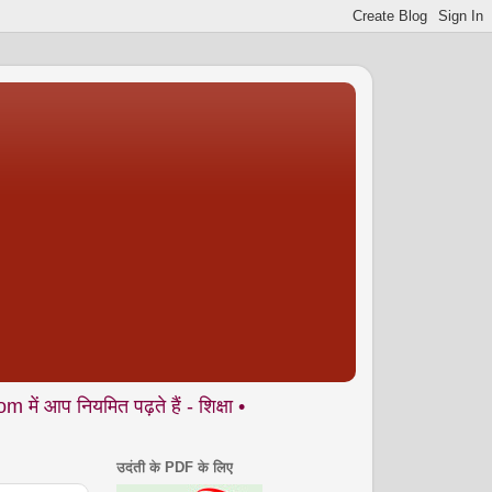
ित पढ़ते हैं - शिक्षा • समाज • कला- संस्कृति • पर्यावरण आदि से जुड़े 
उदंती के PDF के लिए