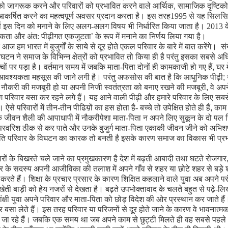
 को जागरूक करने और परिवारों को प्रभावित करने वाले आर्थिक
,
सामाजिक दृष्टिको
 आकर्षित करने का महत्वपूर्ण अवसर प्रदान करता है। इस तरह1995 से यह सिलस
र्ष इस दिन को मनाने के लिए अलग-अलग विषय भी निर्धारित किया जाता है। 2013 के
कता और अंत: पीढ़ीगत एकजुटता
’
के रूप में मनाने का निर्णय लिया गया है।
ज हम भारत में बुजुर्गों के साये से दूर होते एकल परिवार के बारे में बात करेंगे। सं
िघटन ने समाज के विभिन्न क्षेत्रों को प्रभावित तो किया ही है परंतु इसका सबसे अ
च्चों पर पड़ा है। वर्तमान समय में जबकि माता-पिता दोनों ही कामकाजी हो गए हैं
,
घर मे
श्यकता महसूस की जाने लगी है। परंतु अफसोस की बात है कि आधुनिक पीढ़ी
;
ें नौकरी की मजबूरी हो या अपनी निजी स्वतंत्रता को बनाए रखने की मजबूरी
,
वे अपन
 परिवार बसा कर रहने लगे हैं। यह आने वाली पीढ़ी और हमारे परिवार के लिए सबस
से परिवारों में तीन-तीन पीढिय़ों का हस होता है- बच्चे तो उपेक्षित होते ही हैं
,
काम 
जीवन शैली की आपाधापी में नौकरीपेशा माता-पिता न अपने लिए सुकून के दो पल 
 परवरिश ठीक से कर पाते और उनके बुजुर्ग माता-पिता एकाकी जीवन जीने को अभिशप्
थिति परिवार के विघटन का कारक तो बनती है इसके कारण समाज का विकास भी प्रभ
वारों के बिखरते चले जाने का प्रमुखकारण है देश में बढ़ती आबादी तथा घटते रोजगार
 के सदस्य अपनी आजीविका की तलाश में अपने गाँव से शहर या छोटे शहर से बड़े 
ते हैं। शिक्षा के प्रचार प्रसार के कारण शिक्षित कहलाने वाले युवा अब अपने प
ेती बाड़ी को हेय नजरों से देखता है। बढ़ते उपभोक्तावाद के चलते बहुत से पढ़े-लि
ंक्षी युवा अपने परिवार और माता-पिता को छोड़ विदेश की ओर प्रस्थान कर जाते हैं
 बसा लेते हैं। इस तरह परिवार या परिजनों से दूर होते जाने के कारण वे भावनात्मक
 जा रहे हैं। जबकि एक समय था जब अपने काम से छुट्टी मिलते ही वह सबसे पहले