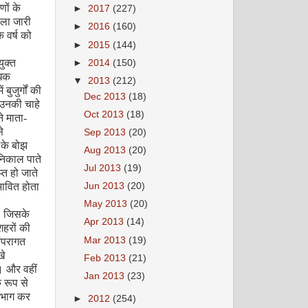
णों के
►
2017
(227)
िला जारी
►
2016
(160)
 वर्ष को
►
2015
(144)
युक्त
►
2014
(150)
धिक
▼
2013
(212)
ं बुजुर्गों की
Dec 2013
(18)
उनकी चाहे
Oct 2013
(18)
े माता-
े
Sep 2013
(20)
के बोझ
Aug 2013
(20)
निकाल पाते
Jul 2013
(19)
त हो जाते
ावित होता
Jun 2013
(20)
May 2013
(20)
,
जिसके
Apr 2013
(14)
शहरों की
Mar 2013
(19)
रंपरागत
खे
Feb 2013
(21)
। और वहीं
Jan 2013
(23)
 रूप से
 भाग कर
►
2012
(254)