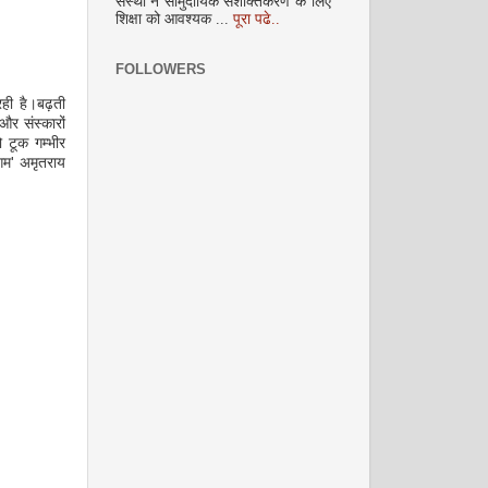
संस्था ने सामुदायिक सशक्तिकरण के लिए
शिक्षा को आवश्यक ...
पूरा पढे..
FOLLOWERS
ही है।बढ़ती
और संस्कारों
ो टूक गम्भीर
रगम' अमृतराय
।
नवंबर 2008
दिसम्‍बर 2008