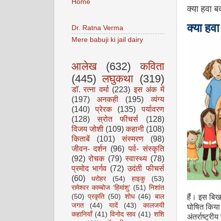
Home
क्या हवा बद
क्या हवा
Dr. Ratna Verma
Mere babuji ki jail dairy
आलेख
(632)
कविता
(445)
लघुकथा
(319)
डॉ. रत्ना वर्मा
(223)
इस अंक में
(197)
अनकही
(195)
व्यंग्य
(140)
प्रेरक
(135)
पर्यावरण
(128)
स्रोत फीचर्स
(128)
विजय जोशी
(109)
कहानी
(108)
किताबें
(101)
संस्मरण
(98)
जीवन- दर्शन
(96)
पर्व- संस्कृति
(92)
रोचक
(79)
स्वास्थ्य
(78)
प्रमोद भार्गव
(72)
उदंती फीचर्स
(60)
धरोहर
(54)
हाइकु
(53)
रामेश्वर काम्बोज ‘हिमांशु’
(51)
निशांत
(50)
प्रकृति
(50)
शोध
(46)
बाल
हैं। इस बिखर
जगत
(44)
यादें
(43)
कालजयी
घोषित किया 
कहानियाँ
(41)
विनोद साव
(41)
शशि
अंतर्राष्ट्र