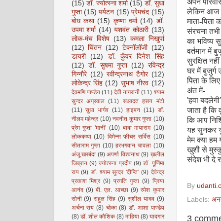
अपने परिवार
(15)
डॉ. ज्योत्स्ना शर्मा
(15)
डॉ. सुधा
लेकिन आज की
गुप्ता
(15)
पर्यटन
(15)
प्रेमचंद
(15)
बोध कथा
(15)
कृष्णा वर्मा
(14)
डॉ.
माता-पिता को
उपमा शर्मा
(14)
यशवंत कोठारी
(13)
संरचना तभी 
लोक-मंच विशेष
(13)
कमला निखुर्पा
का भविष्य स
(12)
चिंतन
(12)
टेक्नॉलॉजी
(12)
वर्तमान में 
डायरी
(12)
डॉ. कुँवर दिनेश सिंह
सुरक्षित नही
(12)
डॉ. सुषमा गुप्ता
(12)
रविन्द्र
घर में बुजुर्
गिन्नौरे
(12)
रवीन्द्रनाथ टैगोर
(12)
पिता के लिए
लोकेन्द्र सिंह
(12)
सुभाष नीरव
(12)
अंत में-
देवमणि पाण्डेय
(11)
देवी नागरानी
(11)
श्याम
'
हवा बदलेगी
सुन्दर अग्रवाल
(11)
सआदत हसन मंटो
जाता है कि वृ
(11)
सुधा भार्गव
(11)
हाइबन
(11)
डॉ.
नीलम महेन्द्र
(10)
नवनीत कुमार गुप्ता
(10)
कि आप निश्च
प्रेम गुप्ता 'मानी’
(10)
बाबा मायाराम
(10)
यह सुनकर यु
लोककथा
(10)
विमेन्स फीचर सर्विस
(10)
मेम क्या हम
सीताराम गुप्ता
(10)
हरभगवान चावला
(10)
खुशी से मुस
अंजू खरबंदा
(9)
अपर्णा विश्वनाथ
(9)
ख़लील
संदेश भी दे
जिब्रान
(9)
ज्योत्स्ना प्रदीप
(9)
डॉ. पूर्णिमा
- डॉ
राय
(9)
डॉ. श्याम सुन्दर 'दीप्ति'
(9)
देवेन्द्र
प्रकाश मिश्र
(9)
प्रगति गुप्ता
(9)
प्रिया
By
udanti.
आनंद
(9)
बी. एल. आच्छा
(9)
रमेश कुमार
सोनी
(9)
राहुल सिंह
(9)
सुशील यादव
(9)
Labels:
अन
अर्चना राय
(8)
चोका
(8)
डॉ. आशा पाण्डेय
(8)
डॉ. शील कौशिक
(8)
माहिया
(8)
यादगार
3 comme