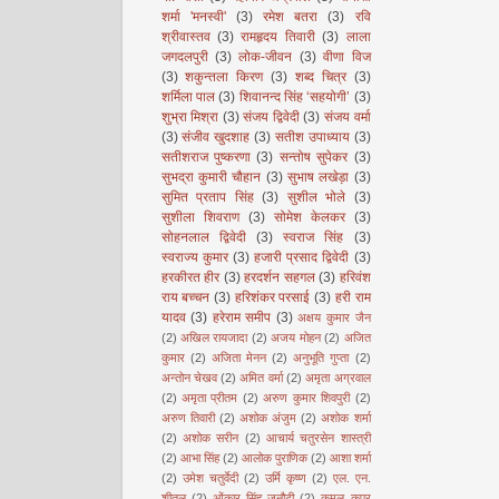
शर्मा 'मनस्वी'
(3)
रमेश बतरा
(3)
रवि
श्रीवास्तव
(3)
रामहृदय तिवारी
(3)
लाला
जगदलपुरी
(3)
लोक-जीवन
(3)
वीणा विज
(3)
शकुन्तला किरण
(3)
शब्द चित्र
(3)
शर्मिला पाल
(3)
शिवानन्द सिंह ‘सहयोगी’
(3)
शुभ्रा मिश्रा
(3)
संजय द्विवेदी
(3)
संजय वर्मा
(3)
संजीव खुदशाह
(3)
सतीश उपाध्याय
(3)
सतीशराज पुष्करणा
(3)
सन्तोष सुपेकर
(3)
सुभद्रा कुमारी चौहान
(3)
सुभाष लखेड़ा
(3)
सुमित प्रताप सिंह
(3)
सुशील भोले
(3)
सुशीला शिवराण
(3)
सोमेश केलकर
(3)
सोहनलाल द्विवेदी
(3)
स्वराज सिंह
(3)
स्वराज्य कुमार
(3)
हजारी प्रसाद द्विवेदी
(3)
हरकीरत हीर
(3)
हरदर्शन सहगल
(3)
हरिवंश
राय बच्चन
(3)
हरिशंकर परसाई
(3)
हरी राम
यादव
(3)
हरेराम समीप
(3)
अक्षय कुमार जैन
(2)
अखिल रायजादा
(2)
अजय मोहन
(2)
अजित
कुमार
(2)
अजिता मेनन
(2)
अनुभूति गुप्ता
(2)
अन्तोन चेखव
(2)
अमित वर्मा
(2)
अमृता अग्रवाल
(2)
अमृता प्रीतम
(2)
अरुण कुमार शिवपुरी
(2)
अरुण तिवारी
(2)
अशोक अंजुम
(2)
अशोक शर्मा
(2)
अशोक सरीन
(2)
आचार्य चतुरसेन शास्त्री
(2)
आभा सिंह
(2)
आलोक पुराणिक
(2)
आशा शर्मा
(2)
उमेश चतुर्वेदी
(2)
उर्मि कृष्ण
(2)
एल. एन.
शीतल
(2)
ओंकार सिंह जनौटी
(2)
कमल कपूर