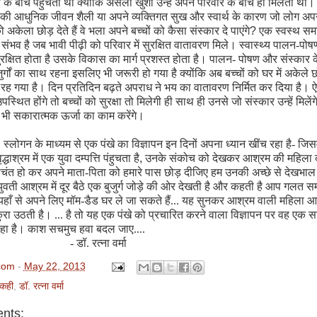
 के बीच पहुँचता था क्योंकि असली खुशी उन्हें अपने परिवार के बीच ही मिलती थी।
 आधुनिक जीवन शैली या अपने व्यक्तिगत सुख और स्वार्थ के कारण जो लोग अपने 
 अकेला छोड़ देते हैं वे भला अपने बच्चों को कैसा संस्कार दे पाएंगे
?
एक स्वस्थ सम
संभव है जब भावी पीढ़ी को परिवार में सुरक्षित वातावरण मिले। स्वास्थ्य पालन-पोष
ुरक्षित होता है उसके विकास का मार्ग प्रशस्त होता है। पालन- पोषण और संस्कार 
बुजुर्गों का साथ रहना इसलिए भी जरूरी हो गया है क्योंकि अब बच्चों को घर में अकेले
ं रह गया है। दिन प्रतिदिन बढ़ते अपराध ने भय का वातावरण निर्मित कर दिया है। ऐस
ग उपस्थित होंगे तो बच्चों को सुरक्षा तो मिलेगी ही साथ ही उनसे जो संस्कार उन्हें मिलेंगे
 भी सकारात्मक ऊर्जा का काम करेंगे।
’
स्लोगन के माध्यम से एक पंखे का विज्ञापन इन दिनों अपना ध्यान खींच रहा है- जिसम
द्धाश्रम में एक युवा दम्पत्ति पंहुचता है
,
उनके संकोच को देखकर आश्रम की महिला 
िंत हो कर अपने माता-पिता को हमारे पास छोड़ दीजिए हम उनकी अच्छे से देखभाल 
वती आश्रम में दूर बैठे एक बुजुर्ग जोड़े की ओर देखती है और कहती है आप गलत सम
 यहाँ से अपने लिए मॉम-डैड घर ले जा सकते हैं... यह सुनकर आश्रम वाली महिला आ
्कुरा उठती है। ... है तो यह एक पंखे को प्रचारित करने वाला विज्ञापन पर वह एक 
 रहा है। काश सचमुच हवा बदल जाए....
. रत्ना वर्मा
com
-
May 22, 2013
कही
,
डॉ. रत्ना वर्मा
nts: