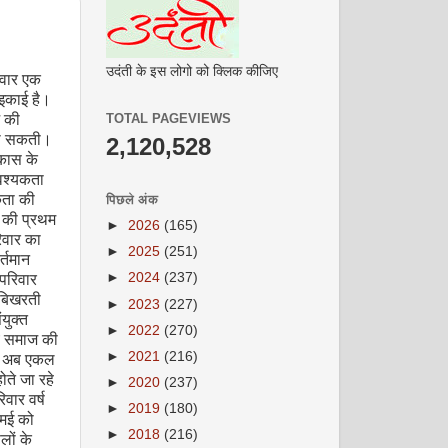
उदंती के इस लोगो को क्लिक कीजिए
िवार एक
ी इकाई है।
TOTAL PAGEVIEWS
 की
जा सकती।
2,120,528
िकास के
वश्यकता
ता की
पिछले अंक
ज की प्रथम
►
2026
(165)
रिवार का
►
2025
(251)
र्तमान
►
2024
(237)
परिवार
 बिखरती
►
2023
(227)
युक्त
►
2022
(270)
य समाज की
►
2021
(216)
थी अब एकल
होते जा रहे
►
2020
(237)
िवार वर्ष
►
2019
(180)
 मई को
►
2018
(216)
लों के