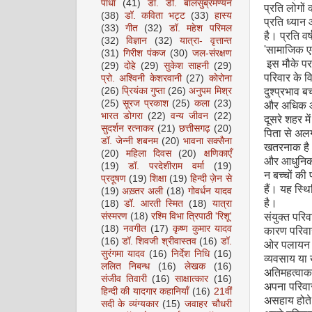
पाधा
(41)
डॉ. डी. बालसुब्रमण्यन
प्रति लोगों
(38)
डॉ. कविता भट्ट
(33)
हास्य
प्रति ध्यान
(33)
गीत
(32)
डॉ. महेश परिमल
है। प्रति व
(32)
विज्ञान
(32)
यात्रा- वृत्तान्त
'
सामाजिक ए
(31)
गिरीश पंकज
(30)
जल-संरक्षण
इस मौके पर आ
(29)
दोहे
(29)
सुकेश साहनी
(29)
परिवार के व
प्रो. अश्विनी केशरवानी
(27)
कोरोना
(26)
प्रियंका गुप्ता
(26)
अनुपम मिश्र
दुश्प्रभाव ब
(25)
सूरज प्रकाश
(25)
कला
(23)
और अधिक आव
भारत डोगरा
(22)
वन्य जीवन
(22)
दूसरे शहर म
सुदर्शन रत्नाकर
(21)
छत्तीसगढ़
(20)
पिता से अलग
डॉ. जेन्नी शबनम
(20)
भावना सक्सैना
खतरनाक है। ऐ
(20)
महिला दिवस
(20)
क्षणिकाएँ
और आधुनिक 
(19)
डॉ. परदेशीराम वर्मा
(19)
न बच्चों की
प्रदूषण
(19)
शिक्षा
(19)
हिन्दी ज़ेन से
हैं। यह स्
(19)
अख़्तर अली
(18)
गोवर्धन यादव
है।
(18)
डॉ. आरती स्मित
(18)
यात्रा
संस्मरण
(18)
रश्मि विभा त्रिपाठी 'रिशू'
संयुक्त परि
(18)
नवगीत
(17)
कृष्ण कुमार यादव
कारण परिवार
(16)
डॉ. शिवजी श्रीवास्तव
(16)
डॉ.
ओर पलायन कर
सुरंगमा यादव
(16)
निर्देश निधि
(16)
व्यवसाय या ख
ललित निबन्ध
(16)
लेखक
(16)
अतिमहत्वाका
संजीव तिवारी
(16)
साक्षात्कार
(16)
अपना परिवार
हिन्दी की यादगार कहानियाँ
(16)
21वीं
असहाय होते
सदी के व्यंग्यकार
(15)
जवाहर चौधरी