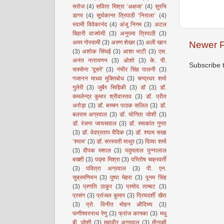
सरोज
(4)
सविता मिश्रा ‘अक्षजा’
(4)
सुरभि
डागर
(4)
सूर्यकान्त त्रिपाठी ‘निराला’
(4)
स्वामी विवेकानंद
(4)
अंजू निगम
(3)
अटल
बिहारी वाजपेयी
(3)
अनुपमा त्रिपाठी
(3)
अमर गोस्वामी
(3)
अरुण शेखर
(3)
अली खान
Newer P
(3)
अशोक सिंघई
(3)
आशा भाटी
(3)
एस.
अनंत नारायणन
(3)
ओशो
(3)
के. पी.
Subscribe 
सक्सेना 'दूसरे'
(3)
गंभीर सिंह पालनी
(3)
गजानन माधव मुक्तिबोध
(3)
चन्द्रधर शर्मा
गुलेरी
(3)
जुबैर सिद्दिकी
(3)
डॉ
(3)
डॉ.
कमलेन्द्र कुमार श्रीवास्तव
(3)
डॉ. प्रीत
अरोड़ा
(3)
डॉ. बच्चन पाठक सलिल
(3)
डॉ.
बलराम अग्रवाल
(3)
डॉ. योगिता जोशी
(3)
डॉ. रंजना जायसवाल
(3)
डॉ. रमाकांत गुप्ता
(3)
डॉ. वेदप्रताप वैदिक
(3)
डॉ. श्याम सखा
‘श्याम’
(3)
डॉ. सरस्वती माथुर
(3)
दिव्या शर्मा
(3)
दीपक मशाल
(3)
पदुमलाल पुन्नालाल
बख्शी
(3)
पद्मा मिश्रा
(3)
परितोष चक्रवर्ती
(3)
पवित्रा अग्रवाल
(3)
पी. एन.
सुब्रमणियन
(3)
पुष्पा मेहरा
(3)
पूनम सिंह
(3)
प्रणति ठाकुर
(3)
प्रमोद ताम्बट
(3)
प्रसंग
(3)
प्रांजल कुमार
(3)
प्रियदर्शी खैरा
(3)
प्रो. विनीत मोहन औदिच्य
(3)
फणीश्वरनाथ रेणु
(3)
फ्रांज काफ्का
(3)
मधु
बी. जोशी
(3)
महावीर अग्रवाल
(3)
मीनाक्षी