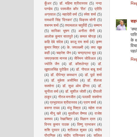
Re
कुँअर
(5)
डॉ. महिमा श्रीवास्तव
(5)
नन्दा
पाण्डेय
(5)
परमजीत कौर 'रीत’
(5)
प्रीति
अग्रवाल
(5)
महादेवी वर्मा
(5)
रमेश शर्मा
(5)
रामधारी सिंह 'दिनकर'
(5)
विक्रम सोनी
(5)
सहज
शबनम शर्मा
(5)
श्यामलाल चतुर्वेदी
(5)
सम्मान
'क्
(5)
सारिका भूषण
(5)
अनीता सैनी
(4)
पारि
आलोक कुमार सातपुते
(4)
कमल चोपड़ा
(4)
के क
कहि देबे संदेस
(4)
कालू राम शर्मा
(4)
कृष्ण
विचा
कुमार मिश्र
(4)
के. जयलक्ष्मी
(4)
क्या खूब
पहली
कही
(4)
चक्रेश जैन
(4)
चन्द्रप्रभा सूद
(4)
जयप्रकाश मानस
(4)
जैस्मिन जोविअल
(4)
Re
ज्योति जैन
(4)
डॉ. कौशलेन्द्र
(4)
डॉ.
खुशालसिंह पुरोहित
(4)
डॉ. गोपाल बाबू शर्मा
(4)
डॉ. दीपेन्द्र कमथान
(4)
डॉ. पूर्वा शर्मा
(4)
डॉ. मुकेश असीमित
(4)
डॉ. शैलजा
सक्सेना
(4)
डॉ. सुधा ओम ढींगरा
(4)
डॉ.
सुनीता वर्मा
(4)
डॉ. सुशील जोशी
(4)
दीपाली
ठाकुर
(4)
नीरज मनजीत
(4)
पल्लवी सक्सेना
(4)
प्रभुदयाल श्रीवास्तव
(4)
प्राण शर्मा
(4)
बसन्त राघव
(4)
मंजु मिश्रा
(4)
महेश राजा
(4)
मीनू खरे
(4)
मुरलीधर वैष्णव
(4)
राजेश
कश्यप
(4)
रेखाचित्र
(4)
विज्ञान व्रत
(4)
विनय कुमार पाठक
(4)
विष्णु प्रभाकर
(4)
शशि पुरवार
(4)
श्रीलाल शुक्ल
(4)
संदीप
पौराणिक
(4)
संदीप राशिनकर
(4)
सलिल