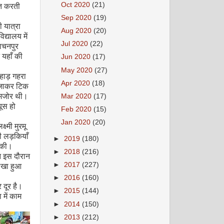
्त करती
Oct 2020
(21)
Sep 2020
(19)
 यात्रा
Aug 2020
(20)
्यालय में
Jul 2020
(22)
ाचनपुर
 यहाँ की
Jun 2020
(17)
May 2020
(27)
हाड़ गहरा
Apr 2020
(18)
र जाकर टिक
कमजोर थी।
Mar 2020
(17)
यूस हो
Feb 2020
(15)
Jan 2020
(20)
ष्मी मुरमू
ी लड़कियाँ
►
2019
(180)
ी की।
►
2018
(216)
न इस दौरान
लिखा हुआ
►
2017
(227)
►
2016
(160)
 दूर है।
►
2015
(144)
 में काम
►
2014
(150)
►
2013
(212)