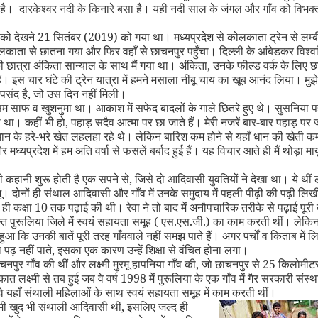
 है। दारकेश्वर नदी के किनारे बसा है। यही नदी साल के जंगल और गाँव को विभक
ल को देखने 21 सितंबर (2019) को गया था। मध्यप्रदेश से कोलकाता ट्रेन से लम्बी
ाता से छातना गया और फिर वहाँ से छाचनपुर पहुँचा। दिल्ली के आंबेडकर विश्वविद
 छात्रा अंकिता सान्याल के साथ मैं गया था। अंकिता
,
उनके फील्ड वर्क के लिए छ
ं। इस चार घंटे की ट्रेन यात्रा में हमने मसाला नींबू चाय का खूब आनंद लिया। मुझे
पसंद है
,
जो उस दिन नहीं मिली।
 साफ व खुशनुमा था। आकाश में सफेद बादलों के गाले छितरे हुए थे। सुसनिया प
 था। कहीं भी हो
,
पहाड़ सदैव आत्मा पर छा जाते हैं। मेरी नजरें बार-बार पहाड़ प
ान के हरे-भरे खेत लहलहा रहे थे। लेकिन बारिश कम होने से यहाँ धान की खेती 
र मध्यप्रदेश में हम अति वर्षा से फसलें बर्बाद हुई हैं। यह विचार आते ही मैं थोड़ा मा
 कहानी शुरू होती है एक सपने से
,
जिसे दो आदिवासी युवतियों ने देखा था। ये थीं लक्
मू। दोनों ही संथाल आदिवासी और गाँव में उनके समुदाय में पहली पीढ़ी की पढ़ी लिख
े ही कक्षा 10 तक पढ़ाई की थी। रेवा ने तो बाद में अनौपचारिक तरीके से पढ़ाई पूर
स्त पुरूलिया जिले में स्वयं सहायता समूह ( एस.एस.जी.) का काम करती थीं। लेकि
 हुआ कि उनकी बातें पूरी तरह गाँववाले नहीं समझ पाते हैं। अगर पर्चों व किताब में 
े पढ़ नहीं पाते
,
इसका एक कारण उन्हें शिक्षा से वंचित होना लगा।
चनपुर गाँव की थीं और लक्ष्मी मुरमू हापनिया गाँव की
,
जो छाचनपुर से 25 किलोमीटर
कात लक्ष्मी से तब हुई जब वे वर्ष 1998 में पुरूलिया के एक गाँव में गैर सरकारी संस्था
े यहाँ संथाली महिलाओं के साथ स्वयं सहायता समूह में काम करती थीं।
ष्मी खुद भी संथाली आदिवासी थीं
,
इसलिए जल्द ही