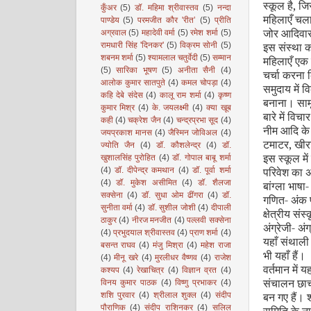
स्कूल है
,
जि
कुँअर
(5)
डॉ. महिमा श्रीवास्तव
(5)
नन्दा
महिलाएँ चल
पाण्डेय
(5)
परमजीत कौर 'रीत’
(5)
प्रीति
जोर आदिवासी
अग्रवाल
(5)
महादेवी वर्मा
(5)
रमेश शर्मा
(5)
इस संस्था क
रामधारी सिंह 'दिनकर'
(5)
विक्रम सोनी
(5)
शबनम शर्मा
(5)
श्यामलाल चतुर्वेदी
(5)
सम्मान
महिलाएँ एक 
(5)
सारिका भूषण
(5)
अनीता सैनी
(4)
चर्चा करना 
आलोक कुमार सातपुते
(4)
कमल चोपड़ा
(4)
समुदाय में
कहि देबे संदेस
(4)
कालू राम शर्मा
(4)
कृष्ण
बनाना। सामू
कुमार मिश्र
(4)
के. जयलक्ष्मी
(4)
क्या खूब
बारे में विच
कही
(4)
चक्रेश जैन
(4)
चन्द्रप्रभा सूद
(4)
नीम आदि के प
जयप्रकाश मानस
(4)
जैस्मिन जोविअल
(4)
टमाटर
,
खीरा
ज्योति जैन
(4)
डॉ. कौशलेन्द्र
(4)
डॉ.
इस स्कूल में
खुशालसिंह पुरोहित
(4)
डॉ. गोपाल बाबू शर्मा
परिवेश का 
(4)
डॉ. दीपेन्द्र कमथान
(4)
डॉ. पूर्वा शर्मा
(4)
डॉ. मुकेश असीमित
(4)
डॉ. शैलजा
बांग्ला भाषा
सक्सेना
(4)
डॉ. सुधा ओम ढींगरा
(4)
डॉ.
गणित- अंक
सुनीता वर्मा
(4)
डॉ. सुशील जोशी
(4)
दीपाली
क्षेत्रीय सं
ठाकुर
(4)
नीरज मनजीत
(4)
पल्लवी सक्सेना
अंग्रेजी- अ
(4)
प्रभुदयाल श्रीवास्तव
(4)
प्राण शर्मा
(4)
यहाँ संथाल
बसन्त राघव
(4)
मंजु मिश्रा
(4)
महेश राजा
भी यहाँ हैं।
(4)
मीनू खरे
(4)
मुरलीधर वैष्णव
(4)
राजेश
वर्तमान में य
कश्यप
(4)
रेखाचित्र
(4)
विज्ञान व्रत
(4)
संचालन छाचन
विनय कुमार पाठक
(4)
विष्णु प्रभाकर
(4)
बन गए हैं। 
शशि पुरवार
(4)
श्रीलाल शुक्ल
(4)
संदीप
पौराणिक
(4)
संदीप राशिनकर
(4)
सलिल