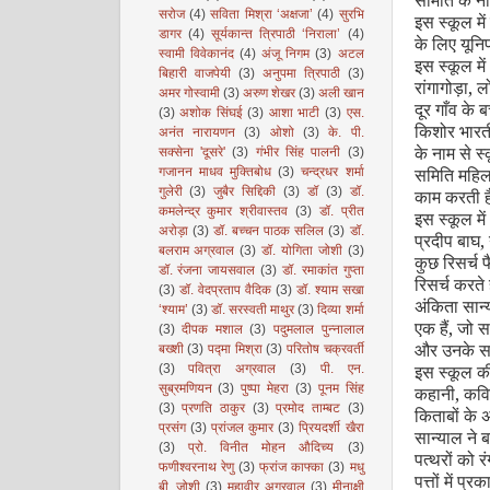
समिति के न
सरोज
(4)
सविता मिश्रा ‘अक्षजा’
(4)
सुरभि
इस स्कूल में
डागर
(4)
सूर्यकान्त त्रिपाठी ‘निराला’
(4)
के लिए यूनि
स्वामी विवेकानंद
(4)
अंजू निगम
(3)
अटल
इस स्कूल में
बिहारी वाजपेयी
(3)
अनुपमा त्रिपाठी
(3)
रांगागोड़ा
,
लो
अमर गोस्वामी
(3)
अरुण शेखर
(3)
अली खान
दूर गाँव के ब
(3)
अशोक सिंघई
(3)
आशा भाटी
(3)
एस.
किशोर भारती
अनंत नारायणन
(3)
ओशो
(3)
के. पी.
के नाम से स
सक्सेना 'दूसरे'
(3)
गंभीर सिंह पालनी
(3)
समिति महिल
गजानन माधव मुक्तिबोध
(3)
चन्द्रधर शर्मा
गुलेरी
(3)
जुबैर सिद्दिकी
(3)
डॉ
(3)
डॉ.
काम करती ह
कमलेन्द्र कुमार श्रीवास्तव
(3)
डॉ. प्रीत
इस स्कूल में
अरोड़ा
(3)
डॉ. बच्चन पाठक सलिल
(3)
डॉ.
प्रदीप बाघ
,
बलराम अग्रवाल
(3)
डॉ. योगिता जोशी
(3)
कुछ रिसर्च फ
डॉ. रंजना जायसवाल
(3)
डॉ. रमाकांत गुप्ता
रिसर्च करते 
(3)
डॉ. वेदप्रताप वैदिक
(3)
डॉ. श्याम सखा
अंकिता सान्य
‘श्याम’
(3)
डॉ. सरस्वती माथुर
(3)
दिव्या शर्मा
एक हैं
,
जो सा
(3)
दीपक मशाल
(3)
पदुमलाल पुन्नालाल
और उनके साथ
बख्शी
(3)
पद्मा मिश्रा
(3)
परितोष चक्रवर्ती
इस स्कूल की
(3)
पवित्रा अग्रवाल
(3)
पी. एन.
सुब्रमणियन
(3)
पुष्पा मेहरा
(3)
पूनम सिंह
कहानी
,
कवि
(3)
प्रणति ठाकुर
(3)
प्रमोद ताम्बट
(3)
किताबों के 
प्रसंग
(3)
प्रांजल कुमार
(3)
प्रियदर्शी खैरा
सान्याल ने ब
(3)
प्रो. विनीत मोहन औदिच्य
(3)
पत्थरों को र
फणीश्वरनाथ रेणु
(3)
फ्रांज काफ्का
(3)
मधु
पत्तों में 
बी. जोशी
(3)
महावीर अग्रवाल
(3)
मीनाक्षी