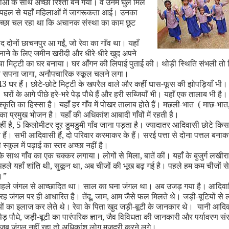
ं के साथ अच्छा रिश्ता बन गया। वे उनमें घुल मिल
पहल से यहाँ महिलाओं में जागरूकता आई। उनका
च्छा चल रहा था कि अचानक संस्था का काम छूट
द दोनों छाचनपुर आ गईं
,
जो रेवा का गाँव था। यहाँ
 बनाने के लिए जमीन खरीदी और धीरे-धीरे खुद अपने
्चा मिट्टी का घर बनाया। घर आँगन की लिपाई पुताई की। थोड़ी स्थिति संभली तो फ
ा सपना जागा
,
अनौपचारिक स्कूल चलने लगा।
 43 घर हैं। छोटे-छोटे मिट्टी के खपरैल वाले और कहीं घास-फूस की झोपड़ियाँ भी
रों के आगे पीछे हरे-भरे पेड़ पौधे हैं और हरी सब्जियाँ भी। यहाँ एक तालाब भी है।
स्कृति का हिस्सा है। यहाँ हर गाँव में पोखर तालाब होते हैं। मछली-भात ( माछ-भात
का प्रमुख भोजन है। यहाँ की अधिकांश आबादी गाँवों में रहती है।
ीं है
,
5 किलोमीटर दूर डुमडुमी गाँव जाना पड़ता है। ज्यादातर आदिवासी छोटे किसान
 हैं। सभी आदिवासी हैं
,
दो परिवार करमाकर के हैं। सरई पत्ता से दोना पत्तल बनाक
्कूल में पढ़ाई का स्तर अच्छा नहीं है।
ा के साथ गाँव का एक चक्कर लगाया। लोगों से मिला
,
बातें कीं। यहाँ के बुजुर्ग लखीरा
पहले यहाँ शांति थी
,
सुकून था
,
अब चीजों की भूख बढ़ गई है। पहले हम कम चीजों स
।
”
हले जंगल से आच्छादित था। साल का घना जंगल था। अब उजड़ गया है। आदिवास
रह जंगल पर ही आधारित है। तेंदू
,
जाम
,
आम जैसे फल मिलते थे। जड़ी-बूटियों से 
यों का इलाज कर लेते थे। रेवा के पिता खुद जड़ी-बूटी के जानकार थे। यानी आदिव
पेड़ पौधे
,
जड़ी-बूटी का पारंपरिक ज्ञान
,
जैव विविधता की जानकारी और पर्यावरण संर
 जब जंगल नहीं रहा तो अधिकांश लोग मजदूरी करने लगे।