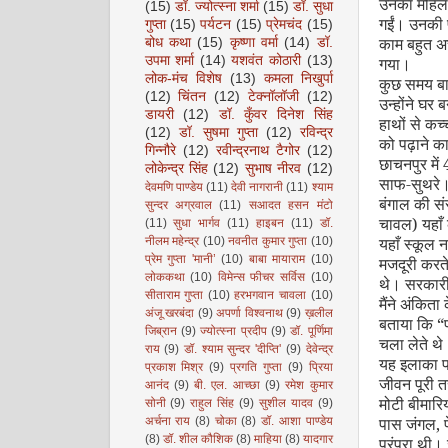
उनका महिलाओ
(15)
डॉ. ज्योत्स्ना शर्मा
(15)
डॉ. सुधा
गईं। उनकी 
गुप्ता
(15)
पर्यटन
(15)
प्रेमचंद
(15)
काम बहुत अ
बोध कथा
(15)
कृष्णा वर्मा
(14)
डॉ.
उपमा शर्मा
(14)
यशवंत कोठारी
(13)
गया।
लोक-मंच विशेष
(13)
कमला निखुर्पा
कुछ समय बा
(12)
चिंतन
(12)
टेक्नॉलॉजी
(12)
उन्होंने घर
डायरी
(12)
डॉ. कुँवर दिनेश सिंह
हाथों से कच
(12)
डॉ. सुषमा गुप्ता
(12)
रविन्द्र
को पढ़ाने क
गिन्नौरे
(12)
रवीन्द्रनाथ टैगोर
(12)
छाचनपुर में
लोकेन्द्र सिंह
(12)
सुभाष नीरव
(12)
साफ-सुथरे। घ
देवमणि पाण्डेय
(11)
देवी नागरानी
(11)
श्याम
बंगाल की सं
सुन्दर अग्रवाल
(11)
सआदत हसन मंटो
चावल) यहाँ 
(11)
सुधा भार्गव
(11)
हाइबन
(11)
डॉ.
यहाँ स्कूल नह
नीलम महेन्द्र
(10)
नवनीत कुमार गुप्ता
(10)
प्रेम गुप्ता 'मानी’
(10)
बाबा मायाराम
(10)
मजदूरी करते
लोककथा
(10)
विमेन्स फीचर सर्विस
(10)
थे। सरकारी स
सीताराम गुप्ता
(10)
हरभगवान चावला
(10)
मैंने अंकित
अंजू खरबंदा
(9)
अपर्णा विश्वनाथ
(9)
ख़लील
बताया कि
“
जिब्रान
(9)
ज्योत्स्ना प्रदीप
(9)
डॉ. पूर्णिमा
चला लेते थे
राय
(9)
डॉ. श्याम सुन्दर 'दीप्ति'
(9)
देवेन्द्र
यह इलाका प
प्रकाश मिश्र
(9)
प्रगति गुप्ता
(9)
प्रिया
जीवन पूरी त
आनंद
(9)
बी. एल. आच्छा
(9)
रमेश कुमार
मोटी बीमारि
सोनी
(9)
राहुल सिंह
(9)
सुशील यादव
(9)
पास जंगल
,
अर्चना राय
(8)
चोका
(8)
डॉ. आशा पाण्डेय
(8)
डॉ. शील कौशिक
(8)
माहिया
(8)
यादगार
परंपरा थी।