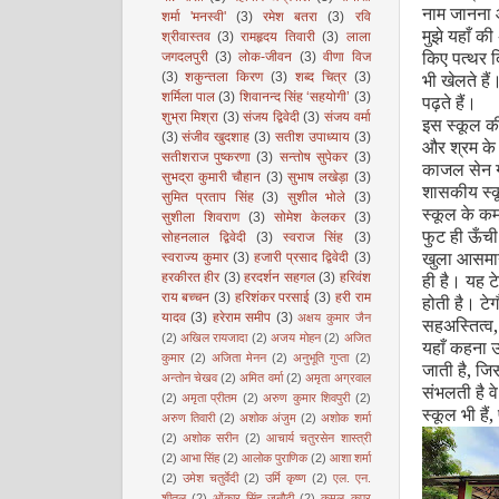
नाम जानना
शर्मा 'मनस्वी'
(3)
रमेश बतरा
(3)
रवि
मुझे यहाँ की
श्रीवास्तव
(3)
रामहृदय तिवारी
(3)
लाला
किए पत्थर द
जगदलपुरी
(3)
लोक-जीवन
(3)
वीणा विज
भी खेलते हैं
(3)
शकुन्तला किरण
(3)
शब्द चित्र
(3)
शर्मिला पाल
(3)
शिवानन्द सिंह ‘सहयोगी’
(3)
पढ़ते हैं।
शुभ्रा मिश्रा
(3)
संजय द्विवेदी
(3)
संजय वर्मा
इस स्कूल की
(3)
संजीव खुदशाह
(3)
सतीश उपाध्याय
(3)
और श्रम के क
सतीशराज पुष्करणा
(3)
सन्तोष सुपेकर
(3)
काजल सेन गु
सुभद्रा कुमारी चौहान
(3)
सुभाष लखेड़ा
(3)
शासकीय स्कू
सुमित प्रताप सिंह
(3)
सुशील भोले
(3)
स्कूल के कमर
सुशीला शिवराण
(3)
सोमेश केलकर
(3)
फुट ही ऊँची 
सोहनलाल द्विवेदी
(3)
स्वराज सिंह
(3)
खुला आसमान 
स्वराज्य कुमार
(3)
हजारी प्रसाद द्विवेदी
(3)
ही है। यह टे
हरकीरत हीर
(3)
हरदर्शन सहगल
(3)
हरिवंश
राय बच्चन
(3)
हरिशंकर परसाई
(3)
हरी राम
होती है। ट
यादव
(3)
हरेराम समीप
(3)
अक्षय कुमार जैन
सहअस्तित्व
(2)
अखिल रायजादा
(2)
अजय मोहन
(2)
अजित
यहाँ कहना उ
कुमार
(2)
अजिता मेनन
(2)
अनुभूति गुप्ता
(2)
जाती है
,
जिस
अन्तोन चेखव
(2)
अमित वर्मा
(2)
अमृता अग्रवाल
संभलती है वे
(2)
अमृता प्रीतम
(2)
अरुण कुमार शिवपुरी
(2)
स्कूल भी हैं
,
अरुण तिवारी
(2)
अशोक अंजुम
(2)
अशोक शर्मा
(2)
अशोक सरीन
(2)
आचार्य चतुरसेन शास्त्री
(2)
आभा सिंह
(2)
आलोक पुराणिक
(2)
आशा शर्मा
(2)
उमेश चतुर्वेदी
(2)
उर्मि कृष्ण
(2)
एल. एन.
शीतल
(2)
ओंकार सिंह जनौटी
(2)
कमल कपूर