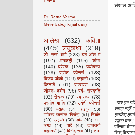
Home
संथाल आदिव
Dr. Ratna Verma
Mere babuji ki jail dairy
आलेख
(632)
कविता
(445)
लघुकथा
(319)
डॉ. रत्ना वर्मा
(223)
इस अंक में
(197)
अनकही
(195)
व्यंग्य
(140)
प्रेरक
(135)
पर्यावरण
(128)
स्रोत फीचर्स
(128)
विजय जोशी
(109)
कहानी
(108)
किताबें
(101)
संस्मरण
(98)
जीवन- दर्शन
(96)
पर्व- संस्कृति
(92)
रोचक
(79)
स्वास्थ्य
(78)
“
जब
हम गाँवो
प्रमोद भार्गव
(72)
उदंती फीचर्स
समझ नहीं पा
(60)
धरोहर
(54)
हाइकु
(53)
इसलिए हमने 
रामेश्वर काम्बोज ‘हिमांशु’
(51)
निशांत
स्कूल बना।
(50)
प्रकृति
(50)
शोध
(46)
बाल
जगत
(44)
यादें
(43)
कालजयी
पश्चिम बंगाल
कहानियाँ
(41)
विनोद साव
(41)
शशि
शिशु विद्या