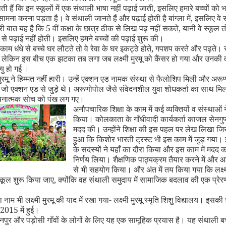
ताती हैं कि इन स्कूलों में एक संथाली भाषा नहीं पढ़ाई जाती
,
इसलिए हमारे बच्चों को भ
मना करना पड़ता है। वे संथाली जानते हैं और पढ़ाई होती है बांग्ला में
,
इसलिए वे 
सरी बात यह है कि 5 वीं कक्षा के छात्र ठीक से लिख-पढ़ नहीं सकते
,
यानी वे स्कूल तो
 से पढ़ाई नहीं होती। इसलिए हमने बच्चों की पढ़ाई शुरू की।
म धंधे से बच्चे घर लौटते तो वे रेवा के घर इकट्ठे होते
,
गपशप करते और पढ़ते। स
लेकिन इस बीच एक झटका तब लगा जब लक्ष्मी मुरमू को कैंसर हो गया और उनकी व
्यु हो गई ।
मुरमू ने हिम्मत नहीं हारी। उन्हें एक्शन एड नामक संस्था से फैलोशिप मिली और अ
,
जो एक्शन एड से जुड़े थे। अरूणोपोल जैसे संवेदनशील युवा शोधकर्ता का साथ मिल
चनात्मक सोच को पंख लग गए।
अनौपचारिक शिक्षा के काम में कई व्यक्तियों व संस्थाओं
किया। कोलकाता के गाँधीवादी कार्यकर्ता काजल सेनगुप्त
मदद की। उन्होंने शिक्षा की इस पहल पर लेख लिखा 
हुआ कि किशोर भारती ट्रस्ट भी इस काम में जुड़ गया। 
के सदस्यों ने यहाँ का दौरा किया और इस काम में मदद 
निर्णय लिया। शैक्षणिक पाठ्यक्रम तैयार करने में और आ
से भी सहयोग किया। और अंत में तय किया गया कि लक्ष्म
स्कूल शुरू किया जाए
,
क्योंकि वह संथाली समुदाय में सामाजिक बदलाव की एक प्रेर
नाम भी लक्ष्मी मुरमू की याद में रखा गया- लक्ष्मी मुरमू स्मृति शिशु विद्यालय। इसक
2015 में हुई।
ुर और पड़ोसी गाँवों के लोगों के लिए यह एक सामूहिक प्रयास है। यह संथाली बच्