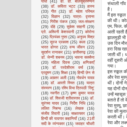
पाधा
(41)
डॉ. डी. बालसुब्रमण्यन
संथाली गाँव
(38)
डॉ. कविता भट्ट
(33)
हास्य
है।
(33)
गीत
(32)
डॉ. महेश परिमल
मैं इस स्कू
(32)
विज्ञान
(32)
यात्रा- वृत्तान्त
की थी। कोलक
(31)
गिरीश पंकज
(30)
जल-संरक्षण
एम. फिल. की
(29)
दोहे
(29)
सुकेश साहनी
(29)
आती रहती है
प्रो. अश्विनी केशरवानी
(27)
कोरोना
झालमुड़ी भी 
(26)
प्रियंका गुप्ता
(26)
अनुपम मिश्र
(25)
सूरज प्रकाश
(25)
कला
(23)
उस दिन मौसम
भारत डोगरा
(22)
वन्य जीवन
(22)
हरा दिख रहा
सुदर्शन रत्नाकर
(21)
छत्तीसगढ़
(20)
जाती थीं। ध
डॉ. जेन्नी शबनम
(20)
भावना सक्सैना
वहीं दूसरी ओ
(20)
महिला दिवस
(20)
क्षणिकाएँ
गया।
(19)
डॉ. परदेशीराम वर्मा
(19)
इस स्कूल की
प्रदूषण
(19)
शिक्षा
(19)
हिन्दी ज़ेन से
और रेवा मुर
(19)
अख़्तर अली
(18)
गोवर्धन यादव
थीं। दोनों न
(18)
डॉ. आरती स्मित
(18)
यात्रा
यह दोनों दो
संस्मरण
(18)
रश्मि विभा त्रिपाठी 'रिशू'
(18)
नवगीत
(17)
कृष्ण कुमार यादव
उन्हें महसूस
(16)
डॉ. शिवजी श्रीवास्तव
(16)
डॉ.
बताते हैं तो व
सुरंगमा यादव
(16)
निर्देश निधि
(16)
रेवा मुरमू
,
छा
ललित निबन्ध
(16)
लेखक
(16)
रेवा की मुला
संजीव तिवारी
(16)
साक्षात्कार
(16)
करती थीं। व
हिन्दी की यादगार कहानियाँ
(16)
21वीं
रेवा और लक्
सदी के व्यंग्यकार
(15)
जवाहर चौधरी