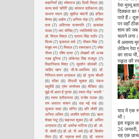
कहानियाँ
(8)
रमेशराज
(8)
लिली मित्रा
(8)
रेवा मुरमू ब
सत्या शर्मा 'कीर्ति'
(8)
सांत्वना श्रीकान्त
(8)
दिक्कत का सा
साधना मदान
(8)
सुशील चंदानी
(8)
हरिहर
पाते हैं। दू
वैष्णव
(8)
अज्ञेय
(7)
अनिता मंडा
(7)
अनिमा
पर वहाँ ठीक
दास
(7)
अविनाश वाचस्पति
(7)
आकांक्षा
शाम को जब का
यादव
(7)
जरा सोचिए
(7)
ज्योतिर्मयी पंत
(7)
चलने लगा। 
डॉ. शिप्रा मिश्रा
(7)
प्रताप सिंह राठौर
(7)
में असमय मृत
फिल्म
(7)
बृजलाल वर्मा
(7)
भीकम सिंह
(7)
लेकिन रेवा 
मंजूषा मन
(7)
मिसाल
(7)
रचनाकार
(7)
रमेश
गौतम
(7)
रश्मि प्रभा
(7)
लेखकों की अजब
का साथ भी
गज़ब दुनिया
(7)
लोकेन्द्र सिंह राजपूत
(7)
स्कूल की र
विद्यानिवास मिश्र
(7)
सुदर्शन सोलंकी
(7)
जाहिद खान
(6)
जी.के.अवधिया
(6)
डॉ.
गिरिराज शरण अग्रवाल
(6)
डॉ. पूनम चौधरी
(6)
ताँका
(6)
दीपाली शुक्ला
(6)
पंकज
चतुर्वेदी
(6)
प्रेम जनमेजय
(6)
मीडिया
(6)
मुझे भी आता है गुस्सा
(6)
रचना गौड़ ' भारती '
(6)
रचना श्रीवास्तव
(6)
राजेश पाठक
(6)
राम अवतार सचान
(6)
वाह भई वाह
(6)
सुजाता साहा
(6)
सॉनेट
(6)
हरि जोशी
(6)
याद में एक 
अनिता ललित
(5)
आशीष दशोत्तर
(5)
ऋता
थी।
शेखर 'मधु'
(5)
चक्रधर शुक्ल
(5)
डॉ. अर्पिता
इस स्कूल का 
अग्रवाल
(5)
डॉ. अशोक भाटिया
(5)
डॉ. ओ.
26 जनवरी
,
पी. जोशी
(5)
डॉ. ओ. पी. वर्मा
(5)
डॉ. किशोर
यह एक छाचनप
पँवार
(5)
डॉ. पद्मजा शर्मा
(5)
डॉ. भावना