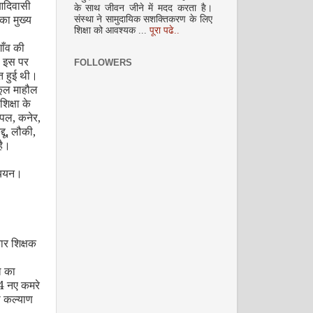
आदिवासी
के साथ जीवन जीने में मदद करता है।
ा मुख्य
अक्टूबर 2008
संस्था ने सामुदायिक सशक्तिकरण के लिए
शिक्षा को आवश्यक ...
पूरा पढे..
।
ाँव की
। इस पर
FOLLOWERS
त हुई थी।
कूल माहौल
शिक्षा के
ीपल
,
कनेर
,
दू
,
लौकी
,
है।
नवंबर 2008
्ययन।
ार शिक्षक
ूल का
 4 नए कमरे
ा कल्याण
दिसम्‍बर 2008