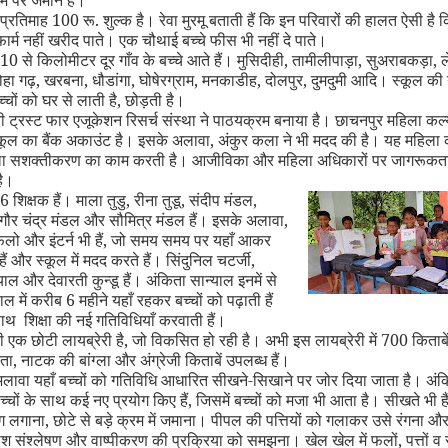
ाम पर जमीन है।
 प्रतिमाह 100 रू. शुल्क है। रेवा मुरमू बताती हैं कि इन परिवारों की हालत ऐसी है कि
फार्म नहीं खरीद पाते। एक चौथाई बच्चे फीस भी नहीं दे पाते।
 10 से किलोमीटर दूर गाँव के बच्चे आते हैं। मुसिदीही
,
तामीलीपाड़ा
,
सुअराबकड़ा
,
ल
हा गढ़
,
खरबना
,
धौडांगा
,
घोषेरग्राम
,
मनकाडीह
,
दोलपुर
,
दुमदुमी आदि। स्कूल की ग
च्चों को घर से लाती है
,
छोड़ती है।
 ट्रस्ट फार एजूकेशन रिसर्च संस्था ने पाठयक्रम बनाया है। छाचनपुर महिला कल
्कूल का बैंक अकाउंट है। इसके अलावा
,
अंकुर कला ने भी मदद की है। यह महिला 
ा सशक्तीकरण का काम करती है। आजीविका और महिला अधिकारों पर जागरूकता
ै।
 6 शिक्षक हैं। माला तुडु
,
रीना तुडू
,
संदीप मंडल
,
गौर चंद्र मंडल और सौमित्र मंडल हैं। इसके अलावा
,
ैलो और इंटर्न भी हैं
,
जो समय समय पर यहाँ आकर
हैं और स्कूल में मदद करते हैं। सिंदुनिल चटर्जी
,
ाल और देवारती कुन्डू हैं। अंकिता सान्याल इनमें से
ल में करीब 6 महीने यहाँ रहकर बच्चों को पढ़ाती हैं
 शिक्षा की नई गतिविधियाँ करवाती हैं।
 एक छोटी लायब्रेरी है
,
जो विकसित हो रही है। अभी इस लायब्रेरी में 700 किताबें ह
ता
,
नाटक की बांग्ला और अंग्रेजी किताबें उपलब्ध हैं।
अलावा यहाँ बच्चों को गतिविधि आधारित सीखने-सिखाने पर जोर दिया जाता है। अंक
च्चों के साथ कई नए प्रयोग किए हैं
,
जिसमें बच्चों को मजा भी आता है। सीखते भी है
ंग लगाना
,
छोटे से बड़े क्रम में जमाना। पीपल की पत्तियों को गलाकर उसे रंगना औ
प्रकाश संश्लेषण और वाष्पीकरण की प्रक्रिया को समझना। खेल खेल में फलों
,
पत्तों व