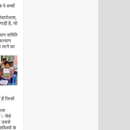
 वे बच्चों
ेदापोलाश
,
ाड़ी है
,
जो
्याण समिति
कल्याण
 लाने का
जनवरी 2009
ैं जिनमें
िता
फरवरी 2009
ं। जैसे
र उससे
 सब्जियों के