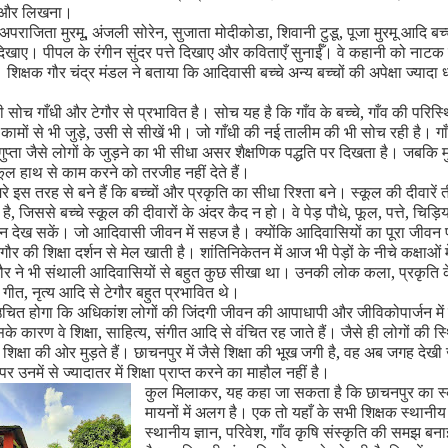
 और लिखना।
 अपराजिता मुरमू
,
अंजली सोरेन
,
सुजाता मोदीकोडा
,
शिवानी टुडू
,
पूजा मुरमू आदि बच्च
िखाए। पीपल के रंगीन सुंदर पत्ते दिखाए और कविताएँ सुनाईँ। वे कहानी को नाटक के
। शिक्षक गौर चंद्र मंडल ने बताया कि आदिवासी बच्चे अन्य बच्चों की अपेक्षा ज्यादा ध
 सोच गाँधी और टेगौर से प्रभावित है। सोच यह है कि गाँव के बच्चे
,
गाँव की परिस्थि
ामों से भी जुड़े
,
उसी से सीखें भी। जो गाँधी की नई तालीम की भी सोच रही है। गा
प्ता जैसे लोगों के जुड़ने का भी सीधा असर शैक्षणिक पद्धति पर दिखता है। जबकि म
ल हाथ से काम करने को तरजीह नहीं देते हैं।
े इस तरह से बने हैं कि बच्चों और प्रकृति का सीधा रिश्ता बने। स्कूल की दीवारें
है
,
जिससे बच्चे स्कूल की दीवारों के अंदर कैद न हो। वे पेड़ पौधे
,
फूल
,
पत्ते
,
चिड़ि
देख सकें। जो आदिवासी जीवन में सहज है। क्योंकि आदिवासियों का पूरा जीवन प
गौर की शिक्षा दर्शन से मेल खाती है। शांतिनिकेतन में आज भी पेड़ों के नीचे कक्षाओं मे
ेगौर ने भी संथाली आदिवासियों से बहुत कुछ सीखा था। उनकी लोक कला
,
प्रकृति 
,
गीत
,
नृत्य आदि से टेगौर बहुत प्रभावित थे।
चित होगा कि अधिकांश लोगों की जिंदगी जीवन की आपाधापी और जीविकोपार्जन में 
के कारण वे शिक्षा
,
साहित्य
,
संगीत आदि से वंचित रह जाते हैं। जैसे ही लोगों की स्
 शिक्षा की ओर मुड़ते हैं। छाचनपुर में जैसे शिक्षा की भूख जगी है
,
वह अब जगह देखी ज
पर उनमें से ज्यादातर में शिक्षा प्राप्त करने का माहौल नहीं है।
कुल मिलाकर
,
यह कहा जा सकता है कि छाचनपुर का स
मायनों में अलग है। एक तो यहाँ के सभी शिक्षक स्थानीय ह
स्थानीय ज्ञान
,
परिवेश
,
गाँव कृषि संस्कृति की समझ बना