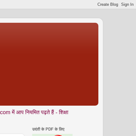
मित पढ़ते हैं - शिक्षा • समाज • कला- संस्कृति • पर्यावरण आदि से जुड़े
उदंती के PDF के लिए