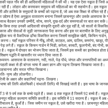
सकी पहल गाँव की ही आदिवासी महिलाओं ने की थी। यह एक ऐसा स्कूल है जिसे 
ा रही हैं। लोहार और करमाकर समुदाय की महिलाओं का भी सहयोग है। इस स्कूल क
 और हाशिये के समुदायों के बच्चों को पढ़ाना है
,
जो अब तक शिक्षा से वंचित रहे हैं
ा उद्देश्य है ऐसा अनुकूल वातावरण बनाना जिसमें छाचनपुर और उसके आसपास के ग
साथ बैठकर उनकी उम्मीदें
,
सोच
,
सपने
,
दुख-दर्द और समस्याओं पर बात कर सकें
कि किस तरह उनकी आदिवासी संस्कृति दूसरी ओर मुड़ रहीं है
,
जो सालों से विकसि
 विकास और सेवाओं से जुड़ी जागरूकता पैदा करना और इस पर बातचीत के लिए अनु
हिक रूप से वैकल्पिक ढाँचा विकसित करना जिसमें सामूहिक खेती
,
किचिन गार्डन
,
ार करना। यहाँ स्कूल परिसर में नींबू
,
लीची
,
कटहल
,
आम
,
दालिम
,
कमरंगा
,
खजूर
,
प
ेड़ लगे हैं। स्कूल के किचन गार्डन में भिंडी
,
करेला
,
बरबटी
,
फूलगोभी
,
बंद गोभी
,
कद्
 है। स्कूल में दोपहर का भोजन दिया जाता है
,
जिसमें इस सब्जी का इस्तेमाल होता 
 शिक्षण पद्धति में खासतौर पर ध्यान दिया जाता है-
अध्ययन- आसपास के वातावरण
,
नदी
,
नाले
,
पेड़ पौधे
,
जंगल और वनस्पतियों का अध
- पहली कक्षा से ही बांग्ला भाषा में अक्षर ज्ञान और पढ़ना लिखना सिखाया जाता है।
 पहचानना और सरल गणित सिखाना।
स्कृति- नृत्य औऱ लोकगीत।
ंग्रेजी के अक्षर और कहानियाँ पढ़ना- लिखना।
ी भाषा की लिपि ओलचिकी ( संथाली लिपि) भी सिखाई जाती है। इस भाषा के जानक
हाँ 3 से 9 वर्ष तक के बच्चे पढ़ते हैं। कक्षा 4 तक स्कूल है जिसमें 92 बच्चे हैं। स्क
पुर महिला कल्याण समिति करती है। इस समिति में 11 सदस्य हैं। स्कूल में अब
शौचालय है
,
कुआँ है। जिस जमीन पर स्कूल है
,
उसे खरीदा गया है। छाचनपुर महिल