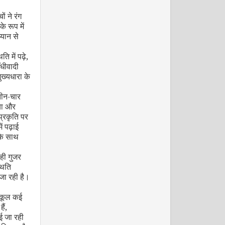
ों ने रंग
 रूप में
्यान से
ति में पढ़े
,
मार्च 2009
ँधीवादी
ुख्यधारा के
 तीन-चार
या और
्रकृति पर
ं पढ़ाई
के साथ
ही गुजर
अप्रैल 2009
थिति
ा रही है।
्कूल कई
ैं
,
ई जा रही