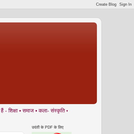
 समाज • कला- संस्कृति • पर्यावरण आदि से जुड़े ज्वलंत मुद्दों पर आलेख,
उदंती के PDF के लिए