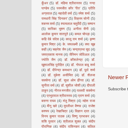
कुँअर
(5)
डॉ. महिमा श्रीवास्तव
(5)
नन्दा
पाण्डेय
(5)
परमजीत कौर 'रीत’
(5)
प्रीति
अग्रवाल
(5)
महादेवी वर्मा
(5)
रमेश शर्मा
(5)
रामधारी सिंह 'दिनकर'
(5)
विक्रम सोनी
(5)
शबनम शर्मा
(5)
श्यामलाल चतुर्वेदी
(5)
सम्मान
(5)
सारिका भूषण
(5)
अनीता सैनी
(4)
आलोक कुमार सातपुते
(4)
कमल चोपड़ा
(4)
कहि देबे संदेस
(4)
कालू राम शर्मा
(4)
कृष्ण
कुमार मिश्र
(4)
के. जयलक्ष्मी
(4)
क्या खूब
कही
(4)
चक्रेश जैन
(4)
चन्द्रप्रभा सूद
(4)
जयप्रकाश मानस
(4)
जैस्मिन जोविअल
(4)
ज्योति जैन
(4)
डॉ. कौशलेन्द्र
(4)
डॉ.
खुशालसिंह पुरोहित
(4)
डॉ. गोपाल बाबू शर्मा
(4)
डॉ. दीपेन्द्र कमथान
(4)
डॉ. पूर्वा शर्मा
(4)
डॉ. मुकेश असीमित
(4)
डॉ. शैलजा
Newer P
सक्सेना
(4)
डॉ. सुधा ओम ढींगरा
(4)
डॉ.
सुनीता वर्मा
(4)
डॉ. सुशील जोशी
(4)
दीपाली
Subscribe 
ठाकुर
(4)
नीरज मनजीत
(4)
पल्लवी सक्सेना
(4)
प्रभुदयाल श्रीवास्तव
(4)
प्राण शर्मा
(4)
बसन्त राघव
(4)
मंजु मिश्रा
(4)
महेश राजा
(4)
मीनू खरे
(4)
मुरलीधर वैष्णव
(4)
राजेश
कश्यप
(4)
रेखाचित्र
(4)
विज्ञान व्रत
(4)
विनय कुमार पाठक
(4)
विष्णु प्रभाकर
(4)
शशि पुरवार
(4)
श्रीलाल शुक्ल
(4)
संदीप
पौराणिक
(4)
संदीप राशिनकर
(4)
सलिल