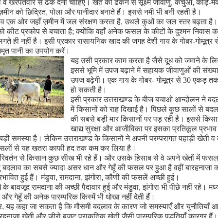
 व खरपतवार से ढक देना चाहिए। खेत को
ढ
कने से सूक्ष्म जीवाणु
,
केंचुआ
,
कीड़े-मक
 ज़मीन को छिद्रित
,
पोला और पानीदार बनाते हैं। इससे नमी भी बनी रहती है।
 एक ओर जहाँ ज़मीन में जल संरक्षण करता है
,
उथले कुओं का जल स्तर बढ़ता है। 
कीट प्रकोप से बचाता है
;
क्योंकि वहाँ अनेक फसल के कीटों के दुश्मन निवास कर
गते ही नहीं है। इसी प्रकार रासायनिक खाद की जगह देशी गाय के गोबर-गोमूत्र स
मृत पानी का उपयोग करें।
यह उसी प्रकार काम करता है जैसे दूध को जमाने के लि
इससे भूमि में उपज बढ़ाने में सहायक जीवाणुओं की संख्य
उपज बढ़ेगी। एक गाय के गोबर- गोमूत्र से 30 एकड़ त
हो सकती है।
इसी प्रकार उत्तराखण्ड के बीज बचाओ आन्दोलन ने बद
में किसानों को राह दिखाई है। पिछले कुछ सालों से बद
की सबसे बड़ी मार किसानों पर पड़ रही है। इससे किसा
खाद्य सुरक्षा और आजीविका पर इसका प्रतिकूल प्रभाव 
ड़ी समस्या है। लेकिन उत्तराखण्ड के किसानों ने अपनी परम्परागत पहाड़ी खेती व
फ़सलों से यह खतरा काफी हद तक कम कर लिया है।
रिवर्तन से किसान कुछ सीख भी रहे हैं। और उसके हिसाब से वे अपने खेतों में फसल 
ु बदलाव का सबसे ज्यादा असर धान और गेहूँ की फसल पर हुआ है वहीं बारहनाजा 
ावित हुई हैं। मंडुवा
,
रामदाना
,
झंगोरा
,
कौणी की फसलें अच्छी हुई।
े के बावजूद रामदाना की अच्छी पैदावार हुई और मंडुवा
,
झंगोरा भी पीछे नहीं रहे। मध
न और गेहूँ की अनेक पारम्परिक किस्में भी धोखा नहीं देती हैं।
र
,
यह कहा जा सकता है कि मौसमी बदलाव के कारण जो समस्याएँ और चुनौतियाँ आ
बारहनाजा खेती और जीरो बजट प्राकृतिक खेती जैसी पारम्परिक पद्धतियाँ कारगर हैं।