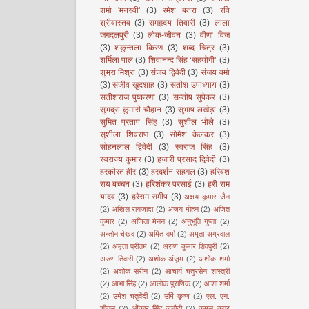
शर्मा 'मनस्वी'
(3)
रमेश बतरा
(3)
रवि
श्रीवास्तव
(3)
रामहृदय तिवारी
(3)
लाला
जगदलपुरी
(3)
लोक-जीवन
(3)
वीणा विज
(3)
शकुन्तला किरण
(3)
शब्द चित्र
(3)
शर्मिला पाल
(3)
शिवानन्द सिंह ‘सहयोगी’
(3)
शुभ्रा मिश्रा
(3)
संजय द्विवेदी
(3)
संजय वर्मा
(3)
संजीव खुदशाह
(3)
सतीश उपाध्याय
(3)
सतीशराज पुष्करणा
(3)
सन्तोष सुपेकर
(3)
सुभद्रा कुमारी चौहान
(3)
सुभाष लखेड़ा
(3)
सुमित प्रताप सिंह
(3)
सुशील भोले
(3)
सुशीला शिवराण
(3)
सोमेश केलकर
(3)
सोहनलाल द्विवेदी
(3)
स्वराज सिंह
(3)
स्वराज्य कुमार
(3)
हजारी प्रसाद द्विवेदी
(3)
हरकीरत हीर
(3)
हरदर्शन सहगल
(3)
हरिवंश
राय बच्चन
(3)
हरिशंकर परसाई
(3)
हरी राम
यादव
(3)
हरेराम समीप
(3)
अक्षय कुमार जैन
(2)
अखिल रायजादा
(2)
अजय मोहन
(2)
अजित
कुमार
(2)
अजिता मेनन
(2)
अनुभूति गुप्ता
(2)
अन्तोन चेखव
(2)
अमित वर्मा
(2)
अमृता अग्रवाल
(2)
अमृता प्रीतम
(2)
अरुण कुमार शिवपुरी
(2)
अरुण तिवारी
(2)
अशोक अंजुम
(2)
अशोक शर्मा
(2)
अशोक सरीन
(2)
आचार्य चतुरसेन शास्त्री
(2)
आभा सिंह
(2)
आलोक पुराणिक
(2)
आशा शर्मा
(2)
उमेश चतुर्वेदी
(2)
उर्मि कृष्ण
(2)
एल. एन.
शीतल
(2)
ओंकार सिंह जनौटी
(2)
कमल कपूर