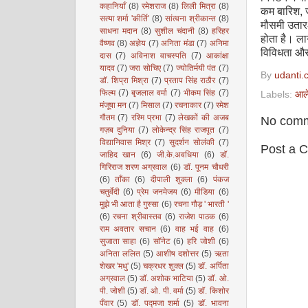
कहानियाँ
(8)
रमेशराज
(8)
लिली मित्रा
(8)
कम बारिश
,
सत्या शर्मा 'कीर्ति'
(8)
सांत्वना श्रीकान्त
(8)
मौसमी उतार-
साधना मदान
(8)
सुशील चंदानी
(8)
हरिहर
होता है। ला
वैष्णव
(8)
अज्ञेय
(7)
अनिता मंडा
(7)
अनिमा
विविधता और 
दास
(7)
अविनाश वाचस्पति
(7)
आकांक्षा
यादव
(7)
जरा सोचिए
(7)
ज्योतिर्मयी पंत
(7)
By
udanti.
डॉ. शिप्रा मिश्रा
(7)
प्रताप सिंह राठौर
(7)
फिल्म
(7)
बृजलाल वर्मा
(7)
भीकम सिंह
(7)
Labels:
आल
मंजूषा मन
(7)
मिसाल
(7)
रचनाकार
(7)
रमेश
गौतम
(7)
रश्मि प्रभा
(7)
लेखकों की अजब
No comm
गज़ब दुनिया
(7)
लोकेन्द्र सिंह राजपूत
(7)
विद्यानिवास मिश्र
(7)
सुदर्शन सोलंकी
(7)
Post a 
जाहिद खान
(6)
जी.के.अवधिया
(6)
डॉ.
गिरिराज शरण अग्रवाल
(6)
डॉ. पूनम चौधरी
(6)
ताँका
(6)
दीपाली शुक्ला
(6)
पंकज
चतुर्वेदी
(6)
प्रेम जनमेजय
(6)
मीडिया
(6)
मुझे भी आता है गुस्सा
(6)
रचना गौड़ ' भारती '
(6)
रचना श्रीवास्तव
(6)
राजेश पाठक
(6)
राम अवतार सचान
(6)
वाह भई वाह
(6)
सुजाता साहा
(6)
सॉनेट
(6)
हरि जोशी
(6)
अनिता ललित
(5)
आशीष दशोत्तर
(5)
ऋता
शेखर 'मधु'
(5)
चक्रधर शुक्ल
(5)
डॉ. अर्पिता
अग्रवाल
(5)
डॉ. अशोक भाटिया
(5)
डॉ. ओ.
पी. जोशी
(5)
डॉ. ओ. पी. वर्मा
(5)
डॉ. किशोर
पँवार
(5)
डॉ. पद्मजा शर्मा
(5)
डॉ. भावना