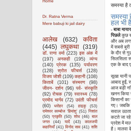
Home
समस्या है 
समस्या 
Dr. Ratna Verma
हल भी ह
Mere babuji ki jail dairy
- बाबा मायार
पिछले
कुछ सा
आलेख
(632)
कविता
और अब लगभग
(445)
लघुकथा
(319)
में सबसे बुर
डॉ. रत्ना वर्मा
(223)
इस अंक में
के दौर से ग
(197)
अनकही
(195)
व्यंग्य
सिलसिला रु
(140)
प्रेरक
(135)
पर्यावरण
एक के बाद ए
(128)
स्रोत फीचर्स
(128)
विजय जोशी
(109)
कहानी
(108)
सूखा यानी पा
किताबें
(101)
संस्मरण
(98)
आबाद हुईं
,
स
जीवन- दर्शन
(96)
पर्व- संस्कृति
आज बड़ी नदि
(92)
रोचक
(79)
स्वास्थ्य
(78)
खनन किया ज
प्रमोद भार्गव
(72)
उदंती फीचर्स
किसानों का 
(60)
गए। जबकि व
धरोहर
(54)
हाइकु
(53)
सवाल उठता 
रामेश्वर काम्बोज ‘हिमांशु’
(51)
निशांत
(50)
प्रकृति
(50)
शोध
(46)
बाल
कटते जा रहे ह
जगत
(44)
यादें
(43)
कालजयी
प्रदेश में 
कहानियाँ
(41)
विनोद साव
(41)
शशि
है। मालवा क