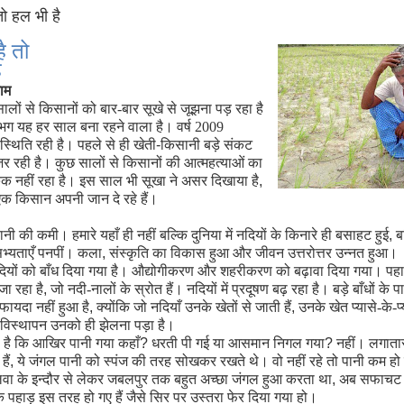
तो हल भी है
है तो
ै
ाम
लों से किसानों को बार-बार सूखे से जूझना पड़ रहा है
 यह हर साल बना रहने वाला है। वर्ष 2009
ी स्थिति रही है। पहले से ही खेती-किसानी बड़े संकट
ुज़र रही है। कुछ सालों से किसानों की आत्महत्याओं का
क नहीं रहा है। इस साल भी सूखा ने असर दिखाया है
,
क किसान अपनी जान दे रहे हैं।
नी की कमी। हमारे यहाँ ही नहीं बल्कि दुनिया में नदियों के किनारे ही बसाहट हुई
,
ब
भ्यताएँ पनपीं। कला
,
संस्कृति का विकास हुआ और जीवन उत्तरोत्तर उन्नत हुआ।
यों को बाँध दिया गया है। औ
द्यो
गीकरण और शहरीकरण को बढ़ावा दिया गया। पहाड़
ा रहा है
,
जो नदी-नालों के स्रोत हैं। नदियों में प्रदूषण बढ़ रहा है। बड़े बाँधों के 
फायदा नहीं हुआ है
,
क्योंकि जो नदियाँ उनके खेतों से जाती हैं
,
उनके खेत प्यासे-के-प्
िस्थापन उनको ही झेलना पड़ा है।
है कि आखिर पानी गया कहाँ
?
धरती पी गई या आसमान निगल गया
?
नहीं। लगाता
ैं
,
ये जंगल पानी को स्पंज की तरह सोखकर रखते थे। वो नहीं रहे तो पानी कम हो
मालवा के इन्दौर से लेकर जबलपुर तक बहुत अच्छा जंगल हुआ करता था
,
अब सफाचट 
े पहाड़ इस तरह हो गए हैं जैसे सिर पर उस्तरा फेर दिया गया हो।