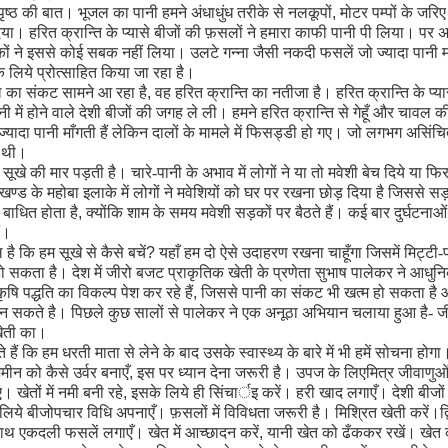
ूपृष्ठ की बात। भूजल का पानी हमने अंधाधुंध तरीके से नलकूपों
,
मोटर पम्पों के जर
ा। हरित क्रान्ति के प्यासे बीजों की फ़सलों ने हमारा काफी पानी पी लिया। पर अ
रकों ने इससे कोई सबक नहीं लिया। उलटे गन्ना जैसी नकदी फसलें जो ज्यादा पानी माँ
 के लिये प्रोत्साहित किया जा रहा है।
का संकट सामने आ रहा है
,
वह हरित क्रान्ति का नतीजा है। हरित क्रान्ति के प्यास
ी में होने वाले देशी बीजों की जगह ले ली। हमने हरित क्रान्ति से गेहूँ और चावल क
ज्यादा पानी माँगती हैं लेकिन दालों के मामले में फिसड्डी हो गए। जो लगभग असि
ी थी।
सूखे की मार पड़ती है। चारे-पानी के अभाव में लोगों ने या तो मवेशी बेच दिये या फि
लखण्ड के महोबा इलाके में लोगों ने मवेशियों को घर पर रखना छोड़ दिया है जिससे स
बाधित होता है
,
क्योंकि शाम के समय मवेशी सड़कों पर बैठते हैं। कई बार दुर्घटनाओ
ं।
ै कि हम सूखे से कैसे बचें
?
यहाँ हम दो ऐसे उदाहरण रखना चाहूँगा जिसमें मिट्टी-प
हो सकता है। देश में जीरो बजट प्राकृतिक खेती के प्रणेता सुभाष पालेकर ने आधुन
षि पद्धति का विकल्प पेश कर रहे हैं
,
जिससे पानी का संकट भी खत्म हो सकता है
बन सकते है। पिछले कुछ सालों से पालेकर ने एक अनूठा अभियान चलाया हुआ है- 
खेती का।
हैं कि हम धरती माता से लेने के बाद उसके स्वास्थ्य के बारे में भी हमें सोचना होगा
मीन को कैसे उर्वर बनाएँ
,
इस पर ध्यान देना जरूरी है। उपज के लि
ए
मित्र जीवाणुओं
। खेतों में नमी बनी रहे
,
इसके लिये ही सिंचार्इ करें। हरी खाद लगाएँ। देशी बीजों 
लिये बीजोपचार विधि अपनाएँ। फ़सलों में विविधता जरूरी है। मिश्रित खेती करें।
द्
ाथ एकदली फसलें लगाएँ। खेत में आच्छादन करें
,
यानी खेत को ढँककर रखें। खेत 