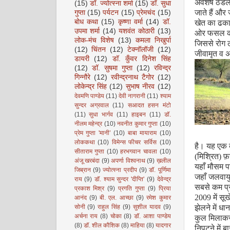
अवशेष ठंडल
(15)
डॉ. ज्योत्स्ना शर्मा
(15)
डॉ. सुधा
जाते हैं और
गुप्ता
(15)
पर्यटन
(15)
प्रेमचंद
(15)
बोध कथा
(15)
कृष्णा वर्मा
(14)
डॉ.
खेत का ढकाव
उपमा शर्मा
(14)
यशवंत कोठारी
(13)
ओर फसल को 
लोक-मंच विशेष
(13)
कमला निखुर्पा
जिससे रोग ल
(12)
चिंतन
(12)
टेक्नॉलॉजी
(12)
जीवामृत व अ
डायरी
(12)
डॉ. कुँवर दिनेश सिंह
(12)
डॉ. सुषमा गुप्ता
(12)
रविन्द्र
गिन्नौरे
(12)
रवीन्द्रनाथ टैगोर
(12)
लोकेन्द्र सिंह
(12)
सुभाष नीरव
(12)
देवमणि पाण्डेय
(11)
देवी नागरानी
(11)
श्याम
सुन्दर अग्रवाल
(11)
सआदत हसन मंटो
(11)
सुधा भार्गव
(11)
हाइबन
(11)
डॉ.
नीलम महेन्द्र
(10)
नवनीत कुमार गुप्ता
(10)
प्रेम गुप्ता 'मानी’
(10)
बाबा मायाराम
(10)
लोककथा
(10)
विमेन्स फीचर सर्विस
(10)
है। यह एक ब
सीताराम गुप्ता
(10)
हरभगवान चावला
(10)
(मिश्रित) 
अंजू खरबंदा
(9)
अपर्णा विश्वनाथ
(9)
ख़लील
यहाँ मौसम प
जिब्रान
(9)
ज्योत्स्ना प्रदीप
(9)
डॉ. पूर्णिमा
जहाँ जलवाय
राय
(9)
डॉ. श्याम सुन्दर 'दीप्ति'
(9)
देवेन्द्र
सबसे कम प्रभ
प्रकाश मिश्र
(9)
प्रगति गुप्ता
(9)
प्रिया
2009 में सूख
आनंद
(9)
बी. एल. आच्छा
(9)
रमेश कुमार
सोनी
(9)
राहुल सिंह
(9)
सुशील यादव
(9)
झेलने में धा
अर्चना राय
(8)
चोका
(8)
डॉ. आशा पाण्डेय
कुल मिलाक
(8)
डॉ. शील कौशिक
(8)
माहिया
(8)
यादगार
निपटने में 