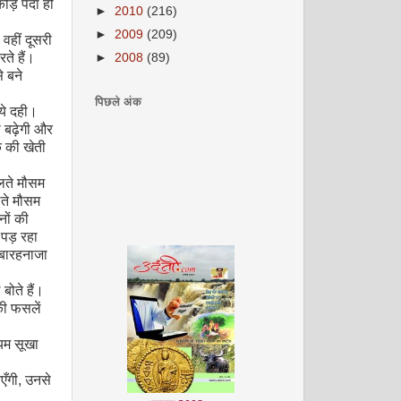
ोड़े पैदा हो
►
2010
(216)
►
2009
(209)
वहीं दूसरी
ते हैं।
►
2008
(89)
े बने
पिछले अंक
ये दही।
ा बढ़ेगी और
क की खेती
लते मौसम
लते मौसम
नों की
पड़ रहा
 बारहनाजा
बोते हैं।
की फसलें
्यम सूखा
अगस्त 2008
एँगी
,
उनसे