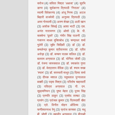
सरोज
(4)
सविता मिश्रा ‘अक्षजा’
(4)
सुरभि
डागर
(4)
सूर्यकान्त त्रिपाठी ‘निराला’
(4)
स्वामी विवेकानंद
(4)
अंजू निगम
(3)
अटल
बिहारी वाजपेयी
(3)
अनुपमा त्रिपाठी
(3)
अमर गोस्वामी
(3)
अरुण शेखर
(3)
अली खान
(3)
अशोक सिंघई
(3)
आशा भाटी
(3)
एस.
अनंत नारायणन
(3)
ओशो
(3)
के. पी.
सक्सेना 'दूसरे'
(3)
गंभीर सिंह पालनी
(3)
गजानन माधव मुक्तिबोध
(3)
चन्द्रधर शर्मा
गुलेरी
(3)
जुबैर सिद्दिकी
(3)
डॉ
(3)
डॉ.
कमलेन्द्र कुमार श्रीवास्तव
(3)
डॉ. प्रीत
अरोड़ा
(3)
डॉ. बच्चन पाठक सलिल
(3)
डॉ.
बलराम अग्रवाल
(3)
डॉ. योगिता जोशी
(3)
डॉ. रंजना जायसवाल
(3)
डॉ. रमाकांत गुप्ता
(3)
डॉ. वेदप्रताप वैदिक
(3)
डॉ. श्याम सखा
‘श्याम’
(3)
डॉ. सरस्वती माथुर
(3)
दिव्या शर्मा
(3)
दीपक मशाल
(3)
पदुमलाल पुन्नालाल
बख्शी
(3)
पद्मा मिश्रा
(3)
परितोष चक्रवर्ती
(3)
पवित्रा अग्रवाल
(3)
पी. एन.
सुब्रमणियन
(3)
पुष्पा मेहरा
(3)
पूनम सिंह
(3)
प्रणति ठाकुर
(3)
प्रमोद ताम्बट
(3)
प्रसंग
(3)
प्रांजल कुमार
(3)
प्रियदर्शी खैरा
(3)
प्रो. विनीत मोहन औदिच्य
(3)
फणीश्वरनाथ रेणु
(3)
फ्रांज काफ्का
(3)
मधु
बी. जोशी
(3)
महावीर अग्रवाल
(3)
मीनाक्षी