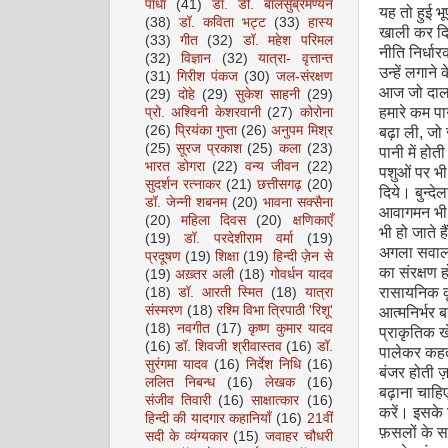
पाधा
(41)
डॉ. डी. बालसुब्रमण्यन
यह तो हुई भ
(38)
डॉ. कविता भट्ट
(33)
हास्य
खाली कर दिय
(33)
गीत
(32)
डॉ. महेश परिमल
नीति निर्धा
(32)
विज्ञान
(32)
यात्रा- वृत्तान्त
उन्हें लगाने
(31)
गिरीश पंकज
(30)
जल-संरक्षण
आज जो दाल 
(29)
दोहे
(29)
सुकेश साहनी
(29)
हमारे कम पान
प्रो. अश्विनी केशरवानी
(27)
कोरोना
(26)
प्रियंका गुप्ता
(26)
अनुपम मिश्र
बढ़ा ली
,
जो 
(25)
सूरज प्रकाश
(25)
कला
(23)
पानी में होत
भारत डोगरा
(22)
वन्य जीवन
(22)
पशुओं पर भी 
सुदर्शन रत्नाकर
(21)
छत्तीसगढ़
(20)
दिये। बुन्दे
डॉ. जेन्नी शबनम
(20)
भावना सक्सैना
आवागमन भी 
(20)
महिला दिवस
(20)
क्षणिकाएँ
भी हो जाते है
(19)
डॉ. परदेशीराम वर्मा
(19)
अगला सवाल ह
प्रदूषण
(19)
शिक्षा
(19)
हिन्दी ज़ेन से
का संरक्षण 
(19)
अख़्तर अली
(18)
गोवर्धन यादव
रासायनिक कृ
(18)
डॉ. आरती स्मित
(18)
यात्रा
संस्मरण
(18)
रश्मि विभा त्रिपाठी 'रिशू'
आत्मनिर्भर 
(18)
नवगीत
(17)
कृष्ण कुमार यादव
प्राकृतिक 
(16)
डॉ. शिवजी श्रीवास्तव
(16)
डॉ.
पालेकर कहते 
सुरंगमा यादव
(16)
निर्देश निधि
(16)
बंजर होती ज़
ललित निबन्ध
(16)
लेखक
(16)
बढ़ाना चाहिए
संजीव तिवारी
(16)
साक्षात्कार
(16)
करें। इसके 
हिन्दी की यादगार कहानियाँ
(16)
21वीं
फ़सलों के स
सदी के व्यंग्यकार
(15)
जवाहर चौधरी