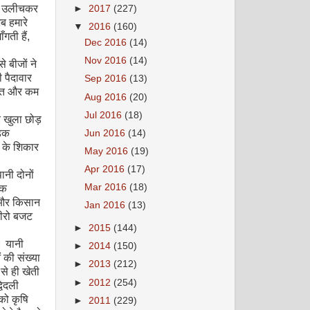
िए उलीचकर
►
2017
(227)
ब हमारे
▼
2016
(160)
गती हैं
,
Dec 2016
(14)
Nov 2016
(14)
े बीजों ने
ी पैदावार
Sep 2016
(13)
ंचित और कम
Aug 2016
(20)
Jul 2016
(18)
र खुला छोड़
ड़क
Jun 2016
(14)
ं के शिकार
May 2016
(19)
Apr 2016
(17)
ानी दोनों
Mar 2016
(18)
िक
 और किसान
Jan 2016
(13)
जीरो बजट
►
2015
(144)
। यानी
►
2014
(150)
 की संख्या
►
2013
(212)
से ही खेती
►
2012
(254)
वि
दली
को कृषि
►
2011
(229)