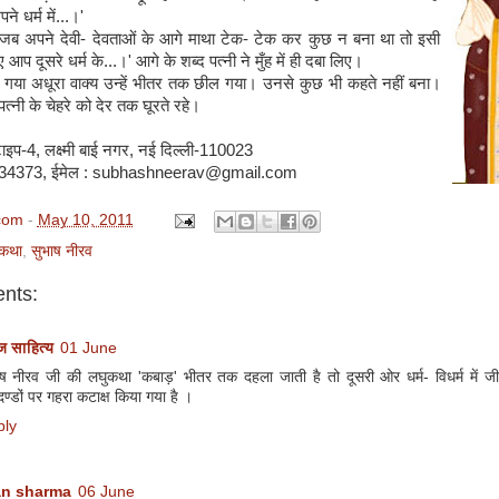
ने धर्म में...।'
 जब अपने देवी- देवताओं के आगे माथा टेक- टेक कर कुछ न बना था तो इसी
प दूसरे धर्म के...।' आगे के शब्द पत्नी ने मुँह में ही दबा लिए।
ा गया अधूरा वाक्य उन्हें भीतर तक छील गया। उनसे कुछ भी कहते नहीं बना।
त्नी के चेहरे को देर तक घूरते रहे।
इप-4, लक्ष्मी बाई नगर, नई दिल्ली-110023
534373, ईमेल : subhashneerav@gmail.com
com
-
May 10, 2011
कथा
,
सुभाष नीरव
nts:
 साहित्य
01 June
ाष नीरव जी की लघुकथा 'कबाड़' भीतर तक दहला जाती है तो दूसरी ओर धर्म- विधर्म में जी
ण्डों पर गहरा कटाक्ष किया गया है ।
ply
an sharma
06 June