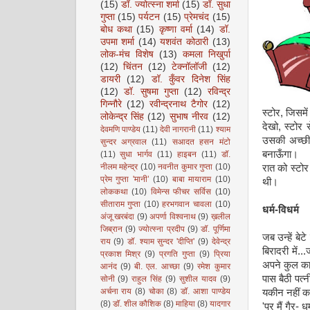
(15)
डॉ. ज्योत्स्ना शर्मा
(15)
डॉ. सुधा
गुप्ता
(15)
पर्यटन
(15)
प्रेमचंद
(15)
बोध कथा
(15)
कृष्णा वर्मा
(14)
डॉ.
उपमा शर्मा
(14)
यशवंत कोठारी
(13)
लोक-मंच विशेष
(13)
कमला निखुर्पा
(12)
चिंतन
(12)
टेक्नॉलॉजी
(12)
डायरी
(12)
डॉ. कुँवर दिनेश सिंह
(12)
डॉ. सुषमा गुप्ता
(12)
रविन्द्र
गिन्नौरे
(12)
रवीन्द्रनाथ टैगोर
(12)
स्टोर, जिसम
लोकेन्द्र सिंह
(12)
सुभाष नीरव
(12)
देखो, स्टोर
देवमणि पाण्डेय
(11)
देवी नागरानी
(11)
श्याम
उसकी अच्छी 
सुन्दर अग्रवाल
(11)
सआदत हसन मंटो
बनाऊँगा।
(11)
सुधा भार्गव
(11)
हाइबन
(11)
डॉ.
नीलम महेन्द्र
(10)
नवनीत कुमार गुप्ता
(10)
रात को स्टोर
प्रेम गुप्ता 'मानी’
(10)
बाबा मायाराम
(10)
थी।
लोककथा
(10)
विमेन्स फीचर सर्विस
(10)
सीताराम गुप्ता
(10)
हरभगवान चावला
(10)
धर्म-विधर्म
अंजू खरबंदा
(9)
अपर्णा विश्वनाथ
(9)
ख़लील
जिब्रान
(9)
ज्योत्स्ना प्रदीप
(9)
डॉ. पूर्णिमा
जब उन्हें बे
राय
(9)
डॉ. श्याम सुन्दर 'दीप्ति'
(9)
देवेन्द्र
बिरादरी में.
प्रकाश मिश्र
(9)
प्रगति गुप्ता
(9)
प्रिया
अपने कुल का,
आनंद
(9)
बी. एल. आच्छा
(9)
रमेश कुमार
पास बैठी पत्
सोनी
(9)
राहुल सिंह
(9)
सुशील यादव
(9)
अर्चना राय
(8)
चोका
(8)
डॉ. आशा पाण्डेय
यकीन नहीं क
(8)
डॉ. शील कौशिक
(8)
माहिया
(8)
यादगार
'पर मैं गैर- 