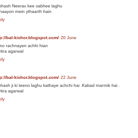
bhash Neerav kee sabhee laghu
haayon mein ythaarth hain .
ply
p://bal-kishor.blogspot.com/
20 June
no rachnayen achhi hian
itra agarwal
ply
p://bal-kishor.blogspot.com/
22 June
hash ji ki teeno laghu kathaye achchi hai .Kabad marmik hai .
itra agarwal
ply