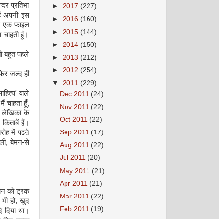
्दर प्रतिभा
►
2017
(227)
हें अपनी इस
►
2016
(160)
 से एक फाइल
►
2015
(144)
 चाहती हूँ।
►
2014
(150)
ो बहुत पहले
►
2013
(212)
►
2012
(254)
फिर जल्द ही
▼
2011
(229)
ित्य' वाले
Dec 2011
(24)
ं चाहता हूँ,
Nov 2011
(22)
ित लेखिका के
Oct 2011
(22)
किताबें हैं।
रोह में पढऩे
Sep 2011
(17)
ी, बेमन-से
Aug 2011
(22)
Jul 2011
(20)
May 2011
(21)
Apr 2011
(21)
मान को ट्रक
Mar 2011
(22)
 भी हो, खुद
Feb 2011
(19)
 दे दिया था।