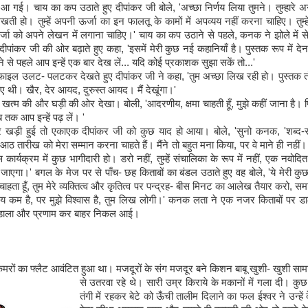
 गई। चाय का कप उठाते हुए दीपांकर जी बोले, 'अच्छा निर्णय लिया तुमने। तुम्हारे अन
खती हो। तुम्हें अपनी ऊर्जा का इन फालतू के कामों में अपव्यय नहीं करना चाहिए। तुम्
्जा को अपने लेखन में लगाना चाहिए।' चाय का कप उठाने से पहले, कनक ने झोले में
पांकर जी की ओर बढ़ाते हुए कहा, 'इसमें मेरी कुछ नई कहानियाँ है। पुस्तक रूप में देना
ने से पहले आप इन्हें एक बार देख लें... यदि कोई प्रकाशक सुझा सकें तो...'
 ' फाइल उलट- पलटकर देखते हुए दीपांकर जी ने कहा, 'तुम अच्छा लिख रही हो। पुस्तक त
 थी। खैर, देर आयद, दुरुस्त आयद। मैं देखूंगा।'
त्म की और घड़ी की ओर देखा। बोली, 'आदरणीय, क्षमा चाहती हूँ, मुझे कहीं जाना है। 
 तक आप इन्हें पढ़ लें। '
़ी हुई तो एकाएक दीपांकर जी को कुछ याद हो आया। बोले, 'सुनो कनक, 'शब्द-साह
ठ तारीख को मेरा सम्मान करना चाहते हैं। मैंने तो बहुत मना किया, पर वे माने ही नहीं। मै
स कार्यक्रम में कुछ भागीदारी हो। डरो नहीं, तुम्हें संचालिका के रूप में नहीं, एक नवोद
ा जाएगा।' बगल के मेज पर से पाँच- छह किताबों का बंडल उठाते हुए वह बोले, 'ये मेरी कुछ 
 चाहता हूँ, तुम मेरे व्यक्तित्व और कृतित्व पर पन्द्रह- बीस मिनट का आलेख तैयार करो, समा
 कम है, पर मुझे विश्वास है, तुम लिख लोगी।' कनक लता ने एक नजर किताबों पर डाल
में डाला और प्रणाम कर बाहर निकल आई।
कमरों का फ्लैट आवंटित हुआ था। मजदूरों के संग मजदूर बने किशन बाबू खुशी- खुशी सा
से उतरवा रहे थे। सा
री उम्र किराये के मकानों में गला दी। कुछ
तंगी में रहकर बेटे को ऊँची तालीम दिलाने का फल ईश्वर ने उन्हें