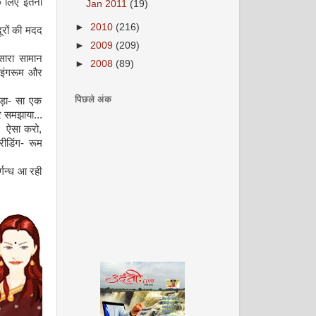
े लिए इतना
Jan 2011
(19)
►
2010
(216)
रों की मदद
►
2009
(209)
सारा सामान
►
2008
(89)
ाइंगरूम और
पिछले अंक
ड़ा- सा एक
र समझाया...
। ऐसा करो,
ीडिंग- रूम
र्गन्ध आ रही