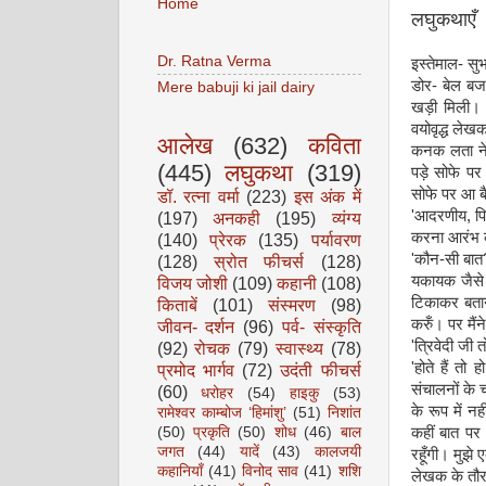
Home
लघुकथाएँ
Dr. Ratna Verma
इस्तेमाल- सु
डोर- बेल बज
Mere babuji ki jail dairy
खड़ी मिली। 
वयोवृद्ध ले
आलेख
(632)
कविता
कनक लता ने 
(445)
लघुकथा
(319)
पड़े सोफे प
सोफे पर आ ब
डॉ. रत्ना वर्मा
(223)
इस अंक में
'आदरणीय, पि
(197)
अनकही
(195)
व्यंग्य
करना आरंभ क
(140)
प्रेरक
(135)
पर्यावरण
'कौन-सी बात
(128)
स्रोत फीचर्स
(128)
यकायक जैसे 
विजय जोशी
(109)
कहानी
(108)
टिकाकर बतान
किताबें
(101)
संस्मरण
(98)
करुँ। पर मैं
जीवन- दर्शन
(96)
पर्व- संस्कृति
'त्रिवेदी जी
(92)
रोचक
(79)
स्वास्थ्य
(78)
'होते हैं त
प्रमोद भार्गव
(72)
उदंती फीचर्स
संचालनों के 
(60)
धरोहर
(54)
हाइकु
(53)
के रूप में 
रामेश्वर काम्बोज ‘हिमांशु’
(51)
निशांत
(50)
प्रकृति
(50)
शोध
(46)
बाल
कहीं बात पर
जगत
(44)
यादें
(43)
कालजयी
रहूँगी। मुझे
कहानियाँ
(41)
विनोद साव
(41)
शशि
लेखक के तौर