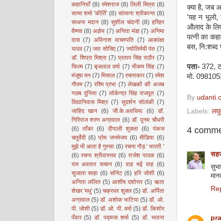
कहानियाँ
(8)
रमेशराज
(8)
लिली मित्रा
(8)
क्या है, जब अप
सत्या शर्मा 'कीर्ति'
(8)
सांत्वना श्रीकान्त
(8)
'यह न भूलो,
साधना मदान
(8)
सुशील चंदानी
(8)
हरिहर
औलाद के लिए आ
वैष्णव
(8)
अज्ञेय
(7)
अनिता मंडा
(7)
अनिमा
पत्नी का कह
दास
(7)
अविनाश वाचस्पति
(7)
आकांक्षा
बस, नि:शब्द प
यादव
(7)
जरा सोचिए
(7)
ज्योतिर्मयी पंत
(7)
डॉ. शिप्रा मिश्रा
(7)
प्रताप सिंह राठौर
(7)
पता-
372, टा
फिल्म
(7)
बृजलाल वर्मा
(7)
भीकम सिंह
(7)
मंजूषा मन
(7)
मिसाल
(7)
रचनाकार
(7)
रमेश
मो. 09810
गौतम
(7)
रश्मि प्रभा
(7)
लेखकों की अजब
गज़ब दुनिया
(7)
लोकेन्द्र सिंह राजपूत
(7)
By
udanti.
विद्यानिवास मिश्र
(7)
सुदर्शन सोलंकी
(7)
Labels:
लघु
जाहिद खान
(6)
जी.के.अवधिया
(6)
डॉ.
गिरिराज शरण अग्रवाल
(6)
डॉ. पूनम चौधरी
4 comme
(6)
ताँका
(6)
दीपाली शुक्ला
(6)
पंकज
चतुर्वेदी
(6)
प्रेम जनमेजय
(6)
मीडिया
(6)
मुझे भी आता है गुस्सा
(6)
रचना गौड़ ' भारती '
सहज
(6)
रचना श्रीवास्तव
(6)
राजेश पाठक
(6)
राम अवतार सचान
(6)
वाह भई वाह
(6)
सुभ
सुजाता साहा
(6)
सॉनेट
(6)
हरि जोशी
(6)
मानद
अनिता ललित
(5)
आशीष दशोत्तर
(5)
ऋता
Re
शेखर 'मधु'
(5)
चक्रधर शुक्ल
(5)
डॉ. अर्पिता
अग्रवाल
(5)
डॉ. अशोक भाटिया
(5)
डॉ. ओ.
पी. जोशी
(5)
डॉ. ओ. पी. वर्मा
(5)
डॉ. किशोर
pr
पँवार
(5)
डॉ. पद्मजा शर्मा
(5)
डॉ. भावना