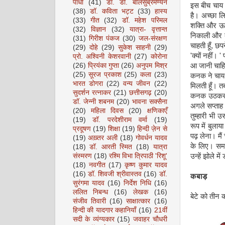
पाधा
(41)
डॉ. डी. बालसुब्रमण्यन
इस बीच चाय आ
(38)
डॉ. कविता भट्ट
(33)
हास्य
है। अच्छा लि
(33)
गीत
(32)
डॉ. महेश परिमल
शक्ति और ऊर
(32)
विज्ञान
(32)
यात्रा- वृत्तान्त
निकाली और दी
(31)
गिरीश पंकज
(30)
जल-संरक्षण
चाहती हूँ, छप
(29)
दोहे
(29)
सुकेश साहनी
(29)
'क्यों नहीं।
प्रो. अश्विनी केशरवानी
(27)
कोरोना
(26)
प्रियंका गुप्ता
(26)
अनुपम मिश्र
आ जानी चाहिए
(25)
सूरज प्रकाश
(25)
कला
(23)
कनक ने चाय ख
भारत डोगरा
(22)
वन्य जीवन
(22)
मिलती हूँ। तब
सुदर्शन रत्नाकर
(21)
छत्तीसगढ़
(20)
कनक उठकर खड
डॉ. जेन्नी शबनम
(20)
भावना सक्सैना
अगले सप्ताह आ
(20)
महिला दिवस
(20)
क्षणिकाएँ
तुम्हारी भी उ
(19)
डॉ. परदेशीराम वर्मा
(19)
रूप में बुलाय
प्रदूषण
(19)
शिक्षा
(19)
हिन्दी ज़ेन से
पढ़ लेना। मैं
(19)
अख़्तर अली
(18)
गोवर्धन यादव
के लिए। समय
(18)
डॉ. आरती स्मित
(18)
यात्रा
संस्मरण
(18)
रश्मि विभा त्रिपाठी 'रिशू'
उन्हें झोले 
(18)
नवगीत
(17)
कृष्ण कुमार यादव
(16)
डॉ. शिवजी श्रीवास्तव
(16)
डॉ.
कबाड़
सुरंगमा यादव
(16)
निर्देश निधि
(16)
ललित निबन्ध
(16)
लेखक
(16)
बेटे को तीन 
संजीव तिवारी
(16)
साक्षात्कार
(16)
हिन्दी की यादगार कहानियाँ
(16)
21वीं
सदी के व्यंग्यकार
(15)
जवाहर चौधरी