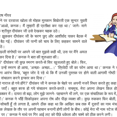
भाष नीरव
ने पर दरवाजा खोला तो मोहक मुस्कान बिखेरती एक सुन्दर युवती
'आओ, कनक। मैं तुम्हारी ही प्रतीक्षा कर रहा था।' जाने- माने
खक श्रीयुत दीपांकर जी उसे देखकर चहक उठे।
झुककर दीपांकर जी के चरण छुए और आशीर्वाद पाकर बैठक में
र बैठ गई। दीपांकर जी पत्नी को चाय के लिए कहकर सामने वाले
ैठे।
छली संगोष्ठी पर आपने जो बात मुझसे कही थी, उस पर मैंने अमल
र दिया है।' कनक ने बात की शुरुआत की।
?' दीपांकर जी कुछ स्मरण करते-से सिर खुजलाते हुए बोले। फिर,
उन्हें स्मरण हो आया, 'अच्छा- अच्छा...।' 'त्रिवेदी जी का फोन आया था।' कनक ने 
ा आरंभ किया, 'बहुत जोर दे रहे थे कि मैं उनकी पुस्तक पर होने वाली आगामी गोष्ठ
ने संचालन करने इन्कार कर दिया।'
 तो नाराज हो गये होंगे?' दीपांकर जी ने कनक के चेहरे पर अपनी नजरें स्थिर करते हुए कह
ो हो जाएँ। बहुत बरस हो गये संचालन करते-करते। सचमुच, मेरा अपना लेखन किल हो
चक्कर में। दायरा तो बढ़ा, लोग मुझे जानने- पहचानने भी लगे, पर एक संचालिका के रूप म
नहीं।' कनक ने भौंहें सिकोड़कर अपना रोष और पीड़ा व्यक्त की। कुछ रुककर फिर बोली
 सोचती हूँ तो लगता है, आपने ठीक कहा था कि आखिर कब तक मैं दूसरों का नाम मंच 
 एक लेखक के तौर पर अपनी पहचान बनानी होगी लोगों के बीच। कोई मेरा भी नाम स्टेज से
 पर।' कनक ने माथे पर गिर आई लट को पीछे धकेला और चश्मे को ठीक करने लगी।