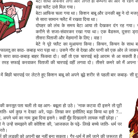
बेटा सीधा अफसर लगा और लगते ही कम्पनी की ओर से रहने क
बड़ा फ्लैट उसे मिल गया।
बेटा आफिस चला गया था। किशन बाबू और उनकी बहू ने दो मजदू
से सारा सामान फ्लैट में रखवा दिया था।
दोपहर को लंच के समय बेटा आया तो देखकर दंग रह गया। 
करीने से सजा-संवारकर रखा गया था। एक बैडरूम, दूसरा ड्र
तीसरा पिताजी और मेहमानों के लिए। वाह !
बेटे ने पूरे फ्लैट का मुआयना किया। किचन, किचन के साथ ब
ें फालतू का काठ- कबाड़ भरा पड़ा था। उसने गौर से देखा और पत्नी को एक ओर ले जाक
 से सारा काठ-कबाड़ बाहर फिकवा दो। वहाँ तो एक चारपाई बड़े आराम से आ सकती है
तरह सफाई करवाकर पिताजी की चारपाई वहीं लगवा दो। तीसरे कमरे को मैं अपना र
 में बिछी चारपाई पर लेटते हुए किशन बाबू को अपने बूढ़े शरीर से पहली बार कबाड़- सी दु
टे की करतूत पता चली तो वह आग- बबूला हो उठे। 'नाक कटवा दी इसने तो पूरी
..जाति- धर्म कुछ न देखा! अरे, पढ़ा- लिखा कर इसीलिए बड़ा किया था इसे ?...
 अपने धर्म का नाम डुबा दिया इसने। कहीं मुँह दिखलाने लायक नहीं छोड़ा।'
नी ने उन्हें समझाने की कोशिश की, 'आजकल के पढ़े- लिखे बच्चे जाति- धर्म पर
रते।
धर्म की लड़की को अपनी बहू नहीं बना सकता। गैर-धर्म में हमें जाने की जरूरत ही