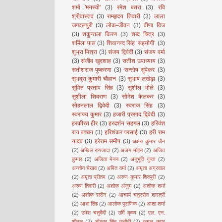
शर्मा 'मनस्वी'
(3)
रमेश बतरा
(3)
रवि
श्रीवास्तव
(3)
रामहृदय तिवारी
(3)
लाला
जगदलपुरी
(3)
लोक-जीवन
(3)
वीणा विज
(3)
शकुन्तला किरण
(3)
शब्द चित्र
(3)
शर्मिला पाल
(3)
शिवानन्द सिंह ‘सहयोगी’
(3)
शुभ्रा मिश्रा
(3)
संजय द्विवेदी
(3)
संजय वर्मा
(3)
संजीव खुदशाह
(3)
सतीश उपाध्याय
(3)
सतीशराज पुष्करणा
(3)
सन्तोष सुपेकर
(3)
सुभद्रा कुमारी चौहान
(3)
सुभाष लखेड़ा
(3)
सुमित प्रताप सिंह
(3)
सुशील भोले
(3)
सुशीला शिवराण
(3)
सोमेश केलकर
(3)
सोहनलाल द्विवेदी
(3)
स्वराज सिंह
(3)
स्वराज्य कुमार
(3)
हजारी प्रसाद द्विवेदी
(3)
हरकीरत हीर
(3)
हरदर्शन सहगल
(3)
हरिवंश
राय बच्चन
(3)
हरिशंकर परसाई
(3)
हरी राम
यादव
(3)
हरेराम समीप
(3)
अक्षय कुमार जैन
(2)
अखिल रायजादा
(2)
अजय मोहन
(2)
अजित
कुमार
(2)
अजिता मेनन
(2)
अनुभूति गुप्ता
(2)
अन्तोन चेखव
(2)
अमित वर्मा
(2)
अमृता अग्रवाल
(2)
अमृता प्रीतम
(2)
अरुण कुमार शिवपुरी
(2)
अरुण तिवारी
(2)
अशोक अंजुम
(2)
अशोक शर्मा
(2)
अशोक सरीन
(2)
आचार्य चतुरसेन शास्त्री
(2)
आभा सिंह
(2)
आलोक पुराणिक
(2)
आशा शर्मा
(2)
उमेश चतुर्वेदी
(2)
उर्मि कृष्ण
(2)
एल. एन.
शीतल
(2)
ओंकार सिंह जनौटी
(2)
कमल कपूर