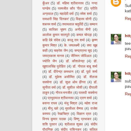
कुँअर
(5)
डॉ. महिमा श्रीवास्तव
(5)
नन्दा
Su
पाण्डेय
(5)
परमजीत कौर 'रीत’
(5)
प्रीति
kat
अग्रवाल
(5)
महादेवी वर्मा
(5)
रमेश शर्मा
(5)
Re
रामधारी सिंह 'दिनकर'
(5)
विक्रम सोनी
(5)
शबनम शर्मा
(5)
श्यामलाल चतुर्वेदी
(5)
सम्मान
(5)
सारिका भूषण
(5)
अनीता सैनी
(4)
आलोक कुमार सातपुते
(4)
कमल चोपड़ा
(4)
htt
कहि देबे संदेस
(4)
कालू राम शर्मा
(4)
कृष्ण
tee
कुमार मिश्र
(4)
के. जयलक्ष्मी
(4)
क्या खूब
pav
कही
(4)
चक्रेश जैन
(4)
चन्द्रप्रभा सूद
(4)
जयप्रकाश मानस
(4)
जैस्मिन जोविअल
(4)
Re
ज्योति जैन
(4)
डॉ. कौशलेन्द्र
(4)
डॉ.
खुशालसिंह पुरोहित
(4)
डॉ. गोपाल बाबू शर्मा
(4)
डॉ. दीपेन्द्र कमथान
(4)
डॉ. पूर्वा शर्मा
htt
(4)
डॉ. मुकेश असीमित
(4)
डॉ. शैलजा
sub
सक्सेना
(4)
डॉ. सुधा ओम ढींगरा
(4)
डॉ.
pav
सुनीता वर्मा
(4)
डॉ. सुशील जोशी
(4)
दीपाली
ठाकुर
(4)
नीरज मनजीत
(4)
पल्लवी सक्सेना
Re
(4)
प्रभुदयाल श्रीवास्तव
(4)
प्राण शर्मा
(4)
बसन्त राघव
(4)
मंजु मिश्रा
(4)
महेश राजा
(4)
मीनू खरे
(4)
मुरलीधर वैष्णव
(4)
राजेश
कश्यप
(4)
रेखाचित्र
(4)
विज्ञान व्रत
(4)
विनय कुमार पाठक
(4)
विष्णु प्रभाकर
(4)
शशि पुरवार
(4)
श्रीलाल शुक्ल
(4)
संदीप
पौराणिक
(4)
संदीप राशिनकर
(4)
सलिल