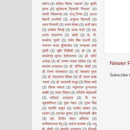
सरोज
(4)
सविता मिश्रा ‘अक्षजा’
(4)
सुरभि
डागर
(4)
सूर्यकान्त त्रिपाठी ‘निराला’
(4)
स्वामी विवेकानंद
(4)
अंजू निगम
(3)
अटल
बिहारी वाजपेयी
(3)
अनुपमा त्रिपाठी
(3)
अमर गोस्वामी
(3)
अरुण शेखर
(3)
अली खान
(3)
अशोक सिंघई
(3)
आशा भाटी
(3)
एस.
अनंत नारायणन
(3)
ओशो
(3)
के. पी.
सक्सेना 'दूसरे'
(3)
गंभीर सिंह पालनी
(3)
गजानन माधव मुक्तिबोध
(3)
चन्द्रधर शर्मा
गुलेरी
(3)
जुबैर सिद्दिकी
(3)
डॉ
(3)
डॉ.
कमलेन्द्र कुमार श्रीवास्तव
(3)
डॉ. प्रीत
अरोड़ा
(3)
डॉ. बच्चन पाठक सलिल
(3)
डॉ.
Newer P
बलराम अग्रवाल
(3)
डॉ. योगिता जोशी
(3)
डॉ. रंजना जायसवाल
(3)
डॉ. रमाकांत गुप्ता
Subscribe 
(3)
डॉ. वेदप्रताप वैदिक
(3)
डॉ. श्याम सखा
‘श्याम’
(3)
डॉ. सरस्वती माथुर
(3)
दिव्या शर्मा
(3)
दीपक मशाल
(3)
पदुमलाल पुन्नालाल
बख्शी
(3)
पद्मा मिश्रा
(3)
परितोष चक्रवर्ती
(3)
पवित्रा अग्रवाल
(3)
पी. एन.
सुब्रमणियन
(3)
पुष्पा मेहरा
(3)
पूनम सिंह
(3)
प्रणति ठाकुर
(3)
प्रमोद ताम्बट
(3)
प्रसंग
(3)
प्रांजल कुमार
(3)
प्रियदर्शी खैरा
(3)
प्रो. विनीत मोहन औदिच्य
(3)
फणीश्वरनाथ रेणु
(3)
फ्रांज काफ्का
(3)
मधु
बी. जोशी
(3)
महावीर अग्रवाल
(3)
मीनाक्षी