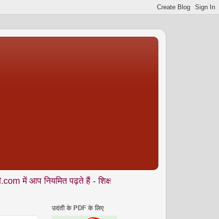
ियमित पढ़ते हैं - शिक्षा • समाज • कला- संस्कृति • पर्यावरण आदि से जुड
उदंती के PDF के लिए