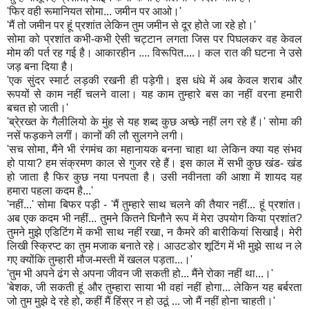
'फिर वही रूमानियत सोमा... जमीन पर आओ।'
'मैं तो जमीन पर हूं प्रशांत लेकिन तुम जमीन से दूर होते जा रहे हो।'
सोमा को प्रशांत कभी-कभी ऐसी चट्टान लगता जिस पर पिघलकर वह केवल
मोम की पर्त रह गई है। आकारहीन .... विरूपित....। कल रात की घटना ने उसे
जड़ बना दिया है।
'एक सुंदर स्मार्ट लड़की रखनी ही पड़ेगी। इस धंधे में अब केवल शराब और
रूपयों से काम नहीं चलने वाला। यह काम तुम्हारे बस का नहीं वरना हमारी
बचत हो जाती।'
'ब्रे्रख्त के गैलीलियो के मुंह से यह शब्द कुछ अच्छे नहीं लग रहे हैं।' सोमा की
नसें फड़कने लगीं। कानों की लौ सुलगने लगी।
'सच सोमा, मैंने भी रंगमंच का महानायक बनना चाहा था लेकिन क्या यह संभव
हो पाया? हम संक्रमण काल से गुजर रहे हैं। इस काल में सभी कुछ खंड- खंड
हो जाता है फिर कुछ नया पनपता है। उसी नवीनता की आशा में शायद यह
हमारा पहला कदम है...'
'नहीं...' सोमा बिफर पड़ी - 'मैं तुम्हारे साथ चलने की तैयार नहीं... हूं प्रशांत।
अब एक कदम भी नहीं... तुमने कितने घिनौने रूप में मेरा उपयोग किया प्रशांत?
तुमने मुझे एडिटिंग में कभी साथ नहीं रखा, न कैमरे की बारीकियां सिखाईं। मेरी
लिखी स्क्रिप्ट का तुम मजाक बनाते रहे। आउटडोर शूटिंग में भी मुझे साथ न ले
गए क्योंकि तुम्हारी मौज-मस्ती में खलल पड़ता...।'
'तुम भी अपने ढंग से अपना जीवन जी सकती हो... मैंने रोका नहीं था...।'
'बेशक, जी सकती हूं और तुम्हारा साया भी वहां नहीं होगा... लेकिन यह बर्बरता
जो तुम मुझे दे रहे हो, कहीं मैं हिंस्र न हो उठूं ... जो मैं नहीं होना चाहती।'