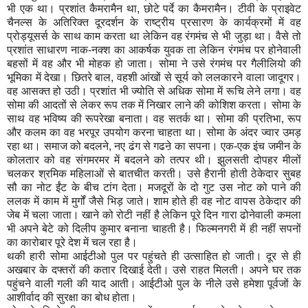
भी एक था। प्रशांत कैमरामैन था, छोटे पर्दे का कैमरामैन। टीवी के प्राइवेट
चैनल्स के अतिरिक्त दूरदर्शन के राष्ट्रीय प्रसारण के कार्यक्रमों में वह
प्रोड्यूसर्स के साथ काम करता था लेकिन वह रंगमंच से भी जुड़ा था। वैसे तो
प्रशांत साधारण नाक-नक्श का आकर्षक युवक ता लेकिन रंगमंच पर होनेवाली
बहसों में वह और भी मोहक हो जाता। सोमा ने उसे रंगमंच पर गैलीलियो की
भूमिका में देखा। छितरे बाल, वहशी आंखों से सूर्य को ललकारने वाला जादूगर।
वह आसक्त हो उठी। प्रशांत भी ज्योति से अधिक सोमा में रूचि लेने लगा। वह
सोमा की आदतों से लेकर रूप तक में निखार लाने की कोशिश करता। सोमा के
साथ वह भविष्य की रूपरेखा बनाता। वह सतर्क था। सोमा की प्रतिभा, रूप
और कलम का वह भरपूर उपयोग करना चाहता था। सोमा के अंदर ज्वार उमड़
रहा था। समाज को बदलने, नए ढंग से गढऩे का सपना। एक-एक इंच जमीन के
कोलतार को वह संगमरमर में बदलने को तत्पर थी। झुलसती दोपहर मीलों
चलकर श्रमिक महिलाओं से बातचीत करती। उसे हैरानी होती ठेकेदार सुबह
सौ का नोट ईंट के बीच टांग देता। मजदूरों के दो गुट उस नोट को पाने की
ललक में काम में मुर्गों जैसे भिड़ जाते। शाम होते ही वह नोट वापस ठेकेदार की
जेब में चला जाता। खाने को रोटी नहीं है लेकिन पूरे दिन गारा ढोनेवाली कमला
भी अपने बेटे को दिलीप कुमार बनाना चाहती है। फिल्मनगरी में ही नहीं सपनों
का कारोबार पूरे देश में चल रहा है।
थकी हारी सोमा आईटीओ पुल पर पहुंचते ही उत्साहित हो जाती। दूर से ही
अखबार के दफ्तरों की कतार दिखाई देती। उसे राहत मिलती। अपने घर तक
पहुंचने वाली गली की याद आती। आईटीओ पुल के नीले उसे हमेशा पूर्वजों के
आशीर्वाद की सुरक्षा का बोध होता।