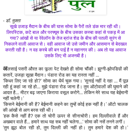
- डॉ. मुक्ता
सूखे उजाड़ मैदान के बीच की घास सोमा के पैरों तले डंक मार रही थी।
लिपस्टिक, कटे बाल और परफ्यूम के बीच उसका कस्बा कहां से पकड़ में आ
गया? आंखों से या रेवेलॉन के तेज ब्रांज शेड के बीच की पतली सुरंग से
निकलने वाली आवाज से। वही आवाज जो उसे जमीन और आसमान से बेदखल
करती रही है। न वह कस्बे की बन पाई है न महानगर की। अब तो यह आवाज
उसके लिए भी
अजनबी
है।
अ
लसाई पसरी औरत का फूला पेट देखते ही सोमा चौंकी। झुग्गी-झोपडिय़ों की
कतारें, उजड़ा सूखा मैदान। पंडारा रोड का यह रास्ता नहीं ...
'किधर लिए जा रहे हो?' सोमा का धैर्य चुक गया। 'सुनाई नहीं दे रहा ... मैं पूछ
रही हूं कहां जा रहे हो... मुझे पंडारा रोड जाना है। तुम ऑटोवालों की घुमाने की
आदत है... मीटर बढ़ जाएगा किराया वसूल करोगे... लेकिन मेरे साथ यह बेईमानी
नहीं चलेगी।'
'किसने बेईमानी की है? बेईमानी कहने का तुम्हें कोई हक नहीं है।' ऑटो चालक
की आंखों से आग बरस रही थी।
'हक कैसे नहीं है? एक तो चोरी ऊपर से सीनाचोरी। हम दिल्लीवाले हैं और
अखबार वाले हैं... हमारे साथ यह सब नहीं चलेगा...' सोमा की नसें तनने लगीं।
'तुम झूठ बोल रही हो, तुम दिल्ली की नहीं हो। तुम हमारे देश की हो।'