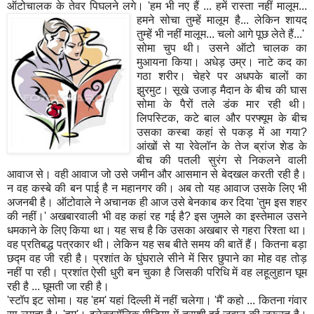
ऑटोचालक के तेवर पिघलने लगे। 'हम भी नए हैं ... हमें
रास्ता नहीं मालूम...
हमने सोचा तुम्हें मालूम है... लेकिन शायद
तुम्हें भी नहीं मालूम... चलो आगे पूछ लेते हैं...'
सोमा चुप थी। उसने ऑटो चालक का
मुआयना किया। अधेड़ उम्र। नाटे कद का
गठा शरीर। चेहरे पर अधपके बालों का
झुरमुट। सूखे उजाड़ मैदान के बीच की घास
सोमा के पैरों तले डंक मार रही थी।
लिपस्टिक, कटे बाल और परफ्यूम के बीच
उसका कस्बा कहां से पकड़ में आ गया?
आंखों से या रेवेलॉन के तेज ब्रांज शेड के
बीच की पतली सुरंग से निकलने वाली
आवाज से। वही आवाज जो उसे जमीन और आसमान से बेदखल करती रही है।
न वह कस्बे की बन पाई है न महानगर की। अब तो यह आवाज उसके लिए भी
अजनबी है। ऑटोवाले ने अचानक ही आज उसे बेनकाब कर दिया 'तुम इस शहर
की नहीं।' अखबारवाली भी वह कहां रह गई है? इस जुमले का इस्तेमाल उसने
धमकाने के लिए किया था। यह सच है कि उसका अखबार से गहरा रिश्ता था।
वह प्रतिबद्ध पत्रकार थी। लेकिन यह सब बीते समय की बातें हैं। कितना बड़ा
छद्म वह जी रही है। प्रशांत के घुंघराले सीने में सिर छुपाने का मोह वह तोड़
नहीं पा रही। प्रशांत ऐसी धुरी बन चुका है जिसकी परिधि में वह लहूलुहान घूम
रही है ... घूमती जा रही है।
'स्टॉप इट सोमा। यह 'हम' यहां दिल्ली में नहीं चलेगा। 'मैं' कहो ... कितना गंवार