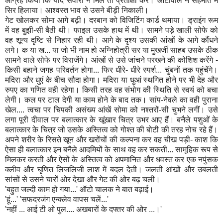
आग्रह किया कि यदि सवारी न मिले तो प्रतीक्षा करे। ऑटोवाले ने सहमति में
सिर हिलाया। आश्वस्त भाव से उसने बीड़ी निकाली।
गेट खोलकर सोमा आगे बढ़ी। दरबान को विजिटिंग कार्ड थमाया। ड्राइंग रूम
में वह बुझी-सी बैठी थी। फाइल उसके हाथ में थी। सामने पड़े खाली सोफे को
वह शून्य दृष्टि से निहार रही थी। आगे के दृश्य उसकी आंखों के आगे कौंधने
लगे। क या ख... या जो भी नाम हो अग्निहोत्री सर या मुखर्जी साहब उसके ठीक
सामने वाले सोफे पर विराजेंगे। आंखों से उसे जांचने परखने की कोशिश करेंगे -
किसी बहाने जगह परिवर्तन होगा... फिर धीरे- धीरे स्पर्श... चुंबनों तक पहुंचेंगे।
मदिरा और धुएं के बीच सौदा होगा। मदिरा या धुआं स्थगित होने पर भी देह और
रुपए का गणित वही रहेगा। किसी तरह वह संभोग की स्थिति से स्वयं को बचा
लेगी। कल पर टाल देगी या काम होने के बाद तक। सांप-नेवले का वही पुराना
खेल.... त्वचा पर चिपकी असंख्य आंखें सोमा को नश्तरों-सी चुभने लगीं। उसे
लगा पूरी दीवाल पर बलात्कार के खूंखार चित्र उभर आए हैं। बनैले पशुओं के
बलात्कार के चित्र जो उसके अस्तित्व को गोश्त की बोटी की तरह नोच रहे हैं।
अपने शरीर के रिसते खून और खरोंचों की कल्पना कर वह चीख पड़ी- काश कि
ऐसा ही बलात्कार इन बनैले आदमियों के साथ वह कर सकती... सामूहिक रूप से
मिलकर करती और ऐसों के अस्तित्व को अपमानित और धवस्त कर एक नपुंसक
क्लीव और घृणित लिजलिजी लाश में बदल देती। जलती आंखों और उबलती
सांसों से उसने चारों ओर देखा और गेट की ओर बढ़ चली।
'बहुत जल्दी काम हो गया...' ऑटो चालक ने बात बढ़ाई।
'हूं...' 'सफदरजंग एन्क्लेव वापस चलें...'
'नहीं ... आई टी ओ पुल.... अखबारों के दफ्तर की ओर ...।'