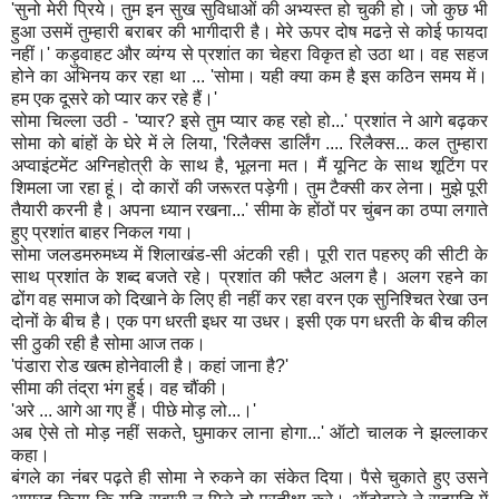
'सुनो मेरी प्रिये। तुम इन सुख सुविधाओं की अभ्यस्त हो चुकी हो। जो कुछ भी
हुआ उसमें तुम्हारी बराबर की भागीदारी है। मेरे ऊपर दोष मढऩे से कोई फायदा
नहीं।' कड़ुवाहट और व्यंग्य से प्रशांत का चेहरा विकृत हो उठा था। वह सहज
होने का अभिनय कर रहा था ... 'सोमा। यही क्या कम है इस कठिन समय में।
हम एक दूसरे को प्यार कर रहे हैं।'
सोमा चिल्ला उठी - 'प्यार? इसे तुम प्यार कह रहो हो...' प्रशांत ने आगे बढ़कर
सोमा को बांहों के घेरे में ले लिया, 'रिलैक्स डार्लिंग .... रिलैक्स... कल तुम्हारा
अप्वाइंटमेंट अग्निहोत्री के साथ है, भूलना मत। मैं यूनिट के साथ शूटिंग पर
शिमला जा रहा हूं। दो कारों की जरूरत पड़ेगी। तुम टैक्सी कर लेना। मुझे पूरी
तैयारी करनी है। अपना ध्यान रखना...' सीमा के होंठों पर चुंबन का ठप्पा लगाते
हुए प्रशांत बाहर निकल गया।
सोमा जलडमरुमध्य में शिलाखंड-सी अंटकी रही। पूरी रात पहरुए की सीटी के
साथ प्रशांत के शब्द बजते रहे। प्रशांत की फ्लैट अलग है। अलग रहने का
ढोंग वह समाज को दिखाने के लिए ही नहीं कर रहा वरन एक सुनिश्चित रेखा उन
दोनों के बीच है। एक पग धरती इधर या उधर। इसी एक पग धरती के बीच कील
सी ठुकी रही है सोमा आज तक।
'पंडारा रोड खत्म होनेवाली है। कहां जाना है?'
सीमा की तंद्रा भंग हुई। वह चौंकी।
'अरे ... आगे आ गए हैं। पीछे मोड़ लो...।'
अब ऐसे तो मोड़ नहीं सकते, घुमाकर लाना होगा...' ऑटो चालक ने झल्लाकर
कहा।
बंगले का नंबर पढ़ते ही सोमा ने रुकने का संकेत दिया। पैसे चुकाते हुए उसने