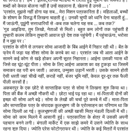
सा लगता है। 'हम'। इलेक्ट्रॉनिक मीडिया में तराशी हुई जुबान की जरूरत है।
शब्दों को केवल बोलना नहीं है उन्हें सहलाना है, खेलना है उनसे ...।'
'प्रशांत, मुझसे नहीं होगा यह सब... मेरा मिशन पत्रकारिता है। महिलाओं, बच्चों
के शोषण के विरुद्ध मैं लिखना चाहती हूं। उनकी चुप्पी को ध्वनि देना चाहती हूं...
मैं जाऊंगी, पूछूंगी सत्ताधारियों से -कब तक चलेगा यह सब ... कब तक?'
'गुड आइडिया, तुम लिखो, नेताओं से मिलो। बहुत कम लोगों तक पहुंचती है
तुम्हारी कलम लेकिन तुम्हारी आवाज पूरे देश तक पहुंचेगी। मैं पहुंचाऊंगा, भरोसा
है न मुझ पर।'
प्रशांत के सीने से लगकर सोमा आजादी के बिंब आईने में निहार रही थी। बेंत के
फ्रेम में जड़ा यह शीशा सोमा के कस्बे का था। प्रशांत जब भी आता आईने के
सामने कई कोण से खड़े होकर अपनी सूरत निहारता। आईना उसकी प्यास थी
जिसे वह घूंट-घूंट पीता। सोमा के लिए आईना आकाश का वह टुकड़ा था जिसमें
समाकर वह परी बन जाती। आजाद, उन्मुक्त उड़ानें भरती। उसके सामने होती
ऐसी धरती जहां चीखें नहीं, कराहें नहीं, बंजर भूमि नहीं, केवल दूर-दूर तक फैली
पीली सरसों है।
अकबरपुर के एक छोटे से साप्ताहिक पत्र से सोमा ने लिखना शुरु किया था।
पिता की बैंक में अच्छी नौकरी थी। छोटा भाई पढ़ रहा था। मां-पिताजी दोनों की
इच्छा थी सोमा आगे बढ़े। सोमा के लेखों की चर्चा पूरे कस्बे में थीं। माता-पिता
और साप्ताहिक पत्र के संपादक कुलभूषण जी के प्रोत्साहन का परिणाम था कि
सोमा दिल्ली आ गई। कुलभूषणजी की अच्छी खासी मित्र मंडली दिल्ली में थी।
सोमा को काम मिलने में आसानी हुई। पत्रकारिता के क्षेत्र में उसकी अपनी
पहचान बनने लगी। बंगाली मार्केट में एक साझे कमरे में उसने ज्योति के साथ
रहना शुरु दिया। ज्योति प्रेस फोटोग्राफर थी। ज्योति के कई मित्रों में प्रशांत