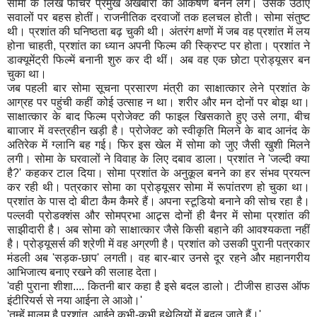
सोमा के लिखे फीचर प्रमुख अखबारों का आकर्षण बनने लगे। उसके उठाए
सवालों पर बहस होतीं। राजनीतिक दरवाजों तक हलचल होती। सोमा संतुष्ट
थी। प्रशांत की घनिष्ठता बढ़ चुकी थी। अंतरंग क्षणों में जब वह प्रशांत में लय
होना चाहती, प्रशांत का ध्यान अपनी फिल्म की स्क्रिप्ट पर होता। प्रशांत ने
डाक्यूमेंट्री फिल्में बनानी शुरु कर दी थीं। अब वह एक छोटा प्रोड्यूसर बन
चुका था।
जब पहली बार सोमा सूचना प्रसारण मंत्री का साक्षात्कार लेने प्रशांत के
आग्रह पर पहुंची कहीं कोई उत्साह न था। शरीर और मन दोनों पर बोझ था।
साक्षात्कार के बाद फिल्म प्रोजेक्ट की फाइल खिसकाते हुए उसे लगा, बीच
बााजार में वस्त्रहीन खड़ी है। प्रोजेक्ट को स्वीकृति मिलने के बाद आनंद के
अतिरेक में ग्लानि बह गई। फिर इस खेल में सोमा को जुए जैसी खुशी मिलने
लगी। सोमा के घरवालों ने विवाह के लिए दबाव डाला। प्रशांत ने 'जल्दी क्या
है?' कहकर टाल दिया। सोमा प्रशांत के अनुकूल बनने का हर संभव प्रयत्न
कर रही थी। पत्रकार सोमा का प्रोड्यूसर सोमा में रूपांतरण हो चुका था।
प्रशांत के पास दो बीटा कैम कैमरे हैं। अपना स्टूडियो बनाने की सोच रहा है।
पल्लवी प्रोडक्शंस और सोमप्रभा आट्र्स दोनों ही बैनर में सोमा प्रशांत की
साझीदारी है। अब सोमा को साक्षात्कार जैसे किसी बहाने की आवश्यकता नहीं
है। प्रोड्यूसर्स की श्रेणी में वह अग्रणी है। प्रशांत को उसकी पुरानी पत्रकार
मंडली अब 'सड़क-छाप' लगती। वह बार-बार उनसे दूर रहने और महानगरीय
आभिजात्य बनाए रखने की सलाह देता।
'वही पुराना शीशा.... कितनी बार कहा है इसे बदल डालो। टीजीस हाउस ऑफ
इंटीरियर्स से नया आईना ले आओ।'
'तुम्हें मालूम है प्रशांत, आईने कभी-कभी हथेलियों में बदल जाते हैं।'