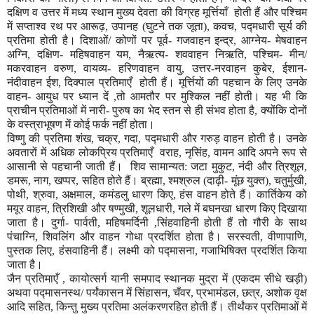
दक्षिण व उत्तर में मध्य स्थान मुख्य देवता की विग्रह मूर्त्तियाँ होती हैं और पश्चिम
में सप्ताश्व रथ पर आरूढ़
,
उपानह (घुटने तक जूता)
,
कवच
,
पद्मधारी सूर्य की
प्रतिमा होती है। दिशाओं/ कोणों पर पूर्व- गजवाहन इन्द्र
,
आग्नेय- मेषवाहन
अग्नि
,
दक्षिण- महिषवाहन यम
,
नैऋत्य- शववाहन निऋति
,
पश्चिम- मीन/
मकरवाहन वरुण
,
वायव्य- हरिणवाहन वायु
,
उत्तर-नरवाहन कुबेर
,
ईशान-
नंदीवाहन ईश
,
दिक्पाल प्रतिमाएँ होती हैं। मूर्त्तियों की पहचान के लिए उनके
वाहन- आयुध पर ध्यान दें ,तो आमतौर पर मुश्किल नहीं होती। यह भी कि
प्राचीन प्रतिमाओं में नारी- पुरुष का भेद स्तन से ही संभव होता है
,
क्योंकि दोनों
के वस्त्राभूषण में कोई फर्क नहीं होता।
विष्णु की प्रतिमा शंख
,
चक्र
,
गदा
,
पद्मधारी और गरुड़ वाहन होती है। उनके
अवतारों में अधिक लोकप्रिय प्रतिमाएँ वराह
,
नृसिंह
,
वामन आदि अपने रूप से
आसानी से पहचानी जाती हैं।
शिव सामान्यत: जटा मुकुट
,
नंदी और त्रिशूल
,
डमरू
,
नाग
,
खप्पर
,
सहित होते हैं। ब्रह्मा
,
श्मश्रुल (दाढ़ी- मूंछ युक्त)
,
चतुर्मुखी
,
पोथी
,
श्रुवा
,
अक्षमाल
,
कमंडलु धारण किए
,
हंस वाहन होते हैं। कार्तिकेय को
मयूर वाहन
,
त्रिशिखी और षण्मुखी
,
शूलधारी
,
गले में बघनखा धारण किए दिखाया
जाता है। दुर्गा- पार्वती
,
महिषमर्दिनी ,सिंहवाहिनी होती हैं तो गौरी के साथ
पंचाग्नि
,
शिवलिंग और वाहन गोधा प्रदर्शित होता है। सरस्वती
,
वीणापाणि
,
पुस्तक लिए
,
हंसवाहिनी हैं। लक्ष्मी को पद्मासना
,
गजाभिषिक्त प्रदर्शित किया
जाता है।
जैन प्रतिमाएँ
,
कायोत्सर्ग यानी समपाद स्थानक मुद्रा में (एकदम सीधे खड़ी)
अथवा पद्मासनस्थ/ पर्यंकासन में सिंहासन
,
चँवर
,
प्रभामंडल
,
छत्र
,
अशोक वृक्ष
आदि सहित
,
किन्तु मुख्य प्रतिमा अलंकरणरहित होती हैं। तीर्थंकर प्रतिमाओं में