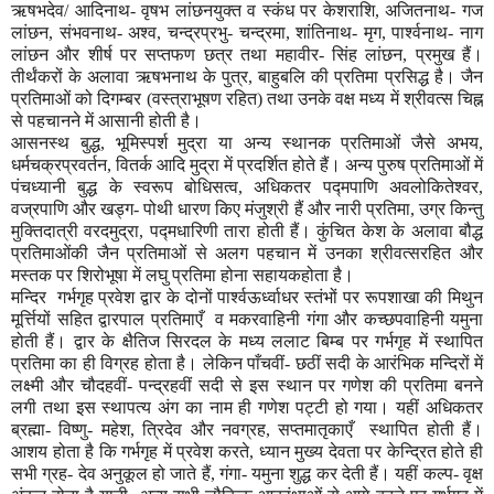
ऋषभदेव/ आदिनाथ- वृषभ लांछनयुक्त व स्कंध पर केशराशि
,
अजितनाथ- गज
लांछन
,
संभवनाथ- अश्व
,
चन्द्रप्रभु- चन्द्रमा
,
शांतिनाथ- मृग
,
पार्श्वनाथ- नाग
लांछन और शीर्ष पर सप्तफण छत्र तथा महावीर- सिंह लांछन
,
प्रमुख हैं।
तीर्थंकरों के अलावा ऋषभनाथ के पुत्र
,
बाहुबलि की प्रतिमा प्रसिद्ध है। जैन
प्रतिमाओं को दिगम्बर (वस्त्राभूषण रहित) तथा उनके वक्ष मध्य में श्रीवत्स चिह्न
से पहचानने में आसानी होती है।
आसनस्थ बुद्ध
,
भूमिस्पर्श मुद्रा या अन्य स्थानक प्रतिमाओं जैसे अभय
,
धर्मचक्रप्रवर्तन
,
वितर्क आदि मुद्रा में प्रदर्शित होते हैं। अन्य पुरुष प्रतिमाओं में
पंचध्यानी बुद्ध के स्वरूप बोधिसत्व
,
अधिकतर पद्मपाणि अवलोकितेश्वर
,
वज्रपाणि और खड्ग- पोथी धारण किए मंजुश्री हैं और नारी प्रतिमा
,
उग्र किन्तु
मुक्तिदात्री वरदमुद्रा
,
पद्मधारिणी तारा होती हैं। कुंचित केश के अलावा बौद्ध
प्रतिमाओंकी जैन प्रतिमाओं से अलग पहचान में उनका श्रीवत्सरहित और
मस्तक पर शिरोभूषा में लघु प्रतिमा होना सहायकहोता है।
मन्दिर गर्भगृह प्रवेश द्वार के दोनों पार्श्वऊर्ध्वाधर स्तंभों पर रूपशाखा की मिथुन
मूर्त्तियों सहित द्वारपाल प्रतिमाएँ व मकरवाहिनी गंगा और कच्छपवाहिनी यमुना
होती हैं। द्वार के क्षैतिज सिरदल के मध्य ललाट बिम्ब पर गर्भगृह में स्थापित
प्रतिमा का ही विग्रह होता है। लेकिन पाँचवीं- छठीं सदी के आरंभिक मन्दिरों में
लक्ष्मी और चौदहवीं- पन्द्रहवीं सदी से इस स्थान पर गणेश की प्रतिमा बनने
लगी तथा इस स्थापत्य अंग का नाम ही गणेश पट्टी हो गया। यहीं अधिकतर
ब्रह्मा- विष्णु- महेश
,
त्रिदेव और नवग्रह
,
सप्तमातृकाएँ स्थापित होती हैं।
आशय होता है कि गर्भगृह में प्रवेश करते
,
ध्यान मुख्य देवता पर केन्द्रित होते ही
सभी ग्रह- देव अनुकूल हो जाते हैं
,
गंगा- यमुना शुद्ध कर देती हैं। यहीं कल्प- वृक्ष