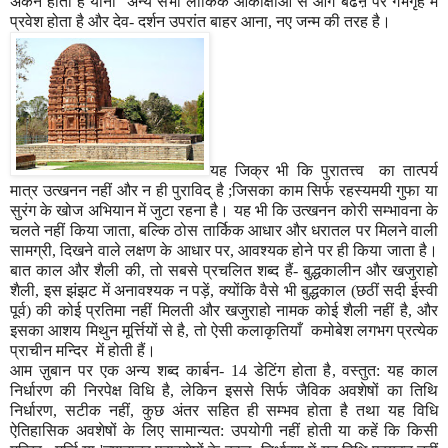
अंकन होता है यानी अन्य सभी लौकिक आकांक्षाओं से आगे बढऩे पर गर्भगृह में
प्रवेश होता है और देव- दर्शन उपरांत बाहर आना
,
नए जन्म की तरह है।
यह जिक्र भी कि पुरातत्त्व का तात्पर्य
मात्र उत्खनन नहीं और न ही पुराविद् है ;जिसका काम सिर्फ रहस्यमयी गुफा या
सुरंग के खोज अभियान में जुटा रहना है। यह भी कि उत्खनन कोरी सम्भावना के
चलते नहीं किया जाता
,
बल्कि ठोस तार्किक आधार और धरातल पर मिलने वाली
सामग्री
,
दिखने वाले लक्षण के आधार पर
,
आवश्यक होने पर ही किया जाता है।
बात काल और शैली की
,
तो सबसे प्रचलित शब्द हैं- बुद्धकालीन और खजुराहो
शैली
,
इस झंझट में अनावश्यक न पड़ें
,
क्योंकि वैसे भी बुद्धकाल (छठीं सदी ईस्वी
पूर्व) की कोई प्रतिमा नहीं मिलती और खजुराहो नामक कोई शैली नहीं है
,
और
इसका आशय मिथुन मूर्त्तियों से है
,
तो ऐसी कलाकृतियाँ कमोबेश लगभग प्रत्येक
प्राचीन मन्दिर में होती हैं।
आम ज़ुबान पर एक अन्य शब्द कार्बन-
14
डेटिंग होता है
,
वस्तुत: यह काल
निर्धारण की निरपेक्ष विधि है
,
लेकिन इससे सिर्फ जैविक अवशेषों का तिथि
निर्धारण
,
सटीक नहीं
,
कुछ अंतर सहित ही सम्भव होता है तथा यह विधि
ऐतिहासिक अवशेषों के लिए सामान्यत: उपयोगी नहीं होती या कहें कि किसी