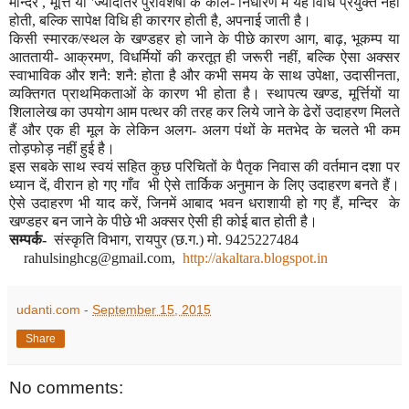
मन्दिर
,
मूर्त्ति या
'
ज्यादातर पुरावशेषों के काल- निर्धारण में यह विधि प्रयुक्त नहीं
होती
,
बल्कि सापेक्ष विधि ही कारगर होती है
,
अपनाई जाती है।
किसी स्मारक/स्थल के खण्डहर हो जाने के पीछे कारण आग
,
बाढ़
,
भूकम्प या
आततायी- आक्रमण, विधर्मियों की करतूत ही जरूरी नहीं
,
बल्कि ऐसा अक्सर
स्वाभाविक और शनै: शनै: होता है और कभी समय के साथ उपेक्षा
,
उदासीनता
,
व्यक्तिगत प्राथमिकताओं के कारण भी होता है। स्थापत्य खण्ड
,
मूर्त्तियों या
शिलालेख का उपयोग आम पत्थर की तरह कर लिये जाने के ढेरों उदाहरण मिलते
हैं और एक ही मूल के लेकिन अलग- अलग पंथों के मतभेद के चलते भी कम
तोड़फोड़ नहीं हुई है।
इस सबके साथ स्वयं सहित कुछ परिचितों के पैतृक निवास की वर्तमान दशा पर
ध्यान दें
,
वीरान हो गए गाँव भी ऐसे तार्किक अनुमान के लिए उदाहरण बनते हैं।
ऐसे उदाहरण भी याद करें
,
जिनमें आबाद भवन धराशायी हो गए हैं
,
मन्दिर के
खण्डहर बन जाने के पीछे भी अक्सर ऐसी ही कोई बात होती है।
सम्पर्क-
संस्कृति विभाग
,
रायपुर (छ.ग.) मो.
9425227484
rahulsinghcg@gmail.com,
http://akaltara.blogspot.in
udanti.com
-
September 15, 2015
Share
No comments: