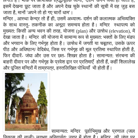
लगता है। मौके पर अत्यधिक श्रद्धापूर्वक जाना
, '
दर्शन
'
करने जैसा हो जाता है
,
इसमें देखना छूट जाता है और अपने देख चुके स्थानों की सूची में वह जुड़ बस
जाता है
,
मानों
'
अपने तो हो गए चारों धाम
'
।
मन्दिर
,
आस्था केन्द्र तो हैं ही
,
उसमें अध्यात्म- दर्शन की कलात्मक अभिव्यक्ति
के साथ वास्तु- तकनीक का अनूठा समन्वय होता है। मन्दिर स्थापत्य को
मुख्यत: किसी अन्य भवन की तरह
,
योजना (
plan)
और उत्सेध (
elevation),
में
देखा जाता है। मन्दिर की योजना में सामान्य रूप से मुख्यत: भक्तों के लिए मंडप
और भगवान के लिए गर्भगृह होता है। उत्सेध में जगती या चबूतरा
,
उसके ऊपर
पीठ और अधिष्ठान/ वेदिबंध
,
जिस पर गर्भगृह की मूल प्रतिमा स्थापित होती है
,
फिर दीवारें- जंघा और उस पर छत- शिखर होता है। सामान्यत: संरचना की
बाहरी दीवार पर और गर्भगृह के प्रवेश द्वार पर प्रतिमाएँ होती हैं
,
कहीं शिलालेख
और पूजित मन्दिरों में ताम्रपत्र
,
हस्तलिखित पोथियाँ भी होती हैं।
सामान्यत: मन्दिर पूर्वाभिमुख और प्रणाल (जल
निकास की नाली) लगभग अनिवार्यत: उत्तर में होता है। मन्दिर की जंघा पर