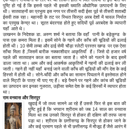
पुष्टि हो गई है कि इससे पहले भी इसकी ख्याति औद्योगिक उत्पादनों के लिए
थी। सातवाहनों का प्रभुत्व इस नगर पर तीसरी सदी ईसा पूर्व से तीसरी शताब्दी
ईसवी तक रहा। महानदी के तट पर स्थित सिरपुर अरब देशों में चावल निर्यात
का प्रमुख केन्द्र था। सूरत बंदरगाह होते हुए सदियों पूर्व अरबदेश के व्यापारी
यहाँ आते थे।
उत्खनन के निदेशक डा. अरुण शर्मा ने बताया कि वहाँ पानी के बड़ेकुण्ड के
पास एक कमरा मिला है। इसमें सोने के गहने और काँच की चूडिय़ों की ढलाई
होती थी।
10
सेमी लम्बा और ढाई सेमी चौड़ा स्लेटी प्रस्तर खण्ड पर एक ऐसा
साँचा मिला है ,जिसमें बारीक नक्काशीदार आकृतियाँ हैं। जिसे दो हजार वर्ष
पहले की सातवाहन काल का बताया जाता है। सोने को गलाने के बाद इसमें
डाला जाता था। आम और कई आकर्षक आकृतियों में गहनों की ढलाई कर ली
जाती। गहने ही नहीं यहाँ बनाई जाने वाली काँच की चूडिय़ों की माँग देश के कई
हिस्सो में होती थी। सोने-चाँदी और काँच का सामान पिघलाने में इस्तेमाल होने
वाले मिट्टी के पात्र भी पाए गए हैं। बड़े पैमाने पर गहने और कांच की चूडिय़ों
का उत्पादन कर इनका गुजरात
,
उड़ीसा समेत देश के कई हिस्सों में व्यापार होता
था।
राम
वनवास
और
सिरपुर
खुदाई में जो तथ्य सामने आ रहे हैं उससे फिर से इस बात की
पुष्टि हुई है कि भगवान श्रीराम को जब
14
साल का वनवास
मिला था तब उनको सिरपुर से होकर ही दक्षिण की तरफ जाना
पड़ा था। श्रीराम के छत्तीसगढ़ के सिरपुर से होकर जाने के
और कई प्रमाण पहले से भी छत्तीसगढ़ में मौजूद हैं जैसे आरंग में